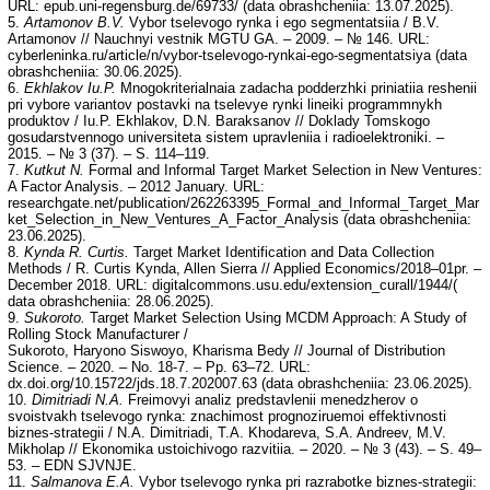
URL: epub.uni-regensburg.de/69733/ (data obrashcheniia: 13.07.2025).
5.
Artamonov B.V.
Vybor tselevogo rynka i ego segmentatsiia / B.V.
Artamonov // Nauchnyi vestnik MGTU GA. – 2009. – № 146. URL:
cyberleninka.ru/article/n/vybor-tselevogo-rynkai-ego-segmentatsiya (data
obrashcheniia: 30.06.2025).
6.
Ekhlakov Iu.P.
Mnogokriterialnaia zadacha podderzhki priniatiia reshenii
pri vybore variantov postavki na tselevye rynki lineiki programmnykh
produktov / Iu.P. Ekhlakov, D.N. Baraksanov // Doklady Tomskogo
gosudarstvennogo universiteta sistem upravleniia i radioelektroniki. –
2015. – № 3 (37). – S. 114–119.
7.
Kutkut N.
Formal and Informal Target Market Selection in New Ventures:
A Factor Analysis. – 2012 January. URL:
researchgate.net/publication/262263395_Formal_and_Informal_Target_Mar
ket_Selection_in_New_Ventures_A_Factor_Analysis (data obrashcheniia:
23.06.2025).
8.
Kynda R. Curtis.
Target Market Identification and Data Collection
Methods / R. Curtis Kynda, Allen Sierra // Applied Economics/2018–01pr. –
December 2018. URL: digitalcommons.usu.edu/extension_curall/1944/(
data obrashcheniia: 28.06.2025).
9.
Sukoroto
.
Target Market Selection Using MCDM Approach: A Study of
Rolling Stock Manufacturer /
Sukoroto, Haryono Siswoyo, Kharisma Bedy // Journal of Distribution
Science. – 2020. – No. 18-7. – Pp. 63–72. URL:
dx.doi.org/10.15722/jds.18.7.202007.63 (data obrashcheniia: 23.06.2025).
10.
Dimitriadi N.A.
Freimovyi analiz predstavlenii menedzherov o
svoistvakh tselevogo rynka: znachimost prognoziruemoi effektivnosti
biznes-strategii / N.A. Dimitriadi, T.A. Khodareva, S.A. Andreev, M.V.
Mikholap // Ekonomika ustoichivogo razvitiia. – 2020. – № 3 (43). – S. 49–
53. – EDN SJVNJE.
11.
Salmanova E.A.
Vybor tselevogo rynka pri razrabotke biznes-strategii: