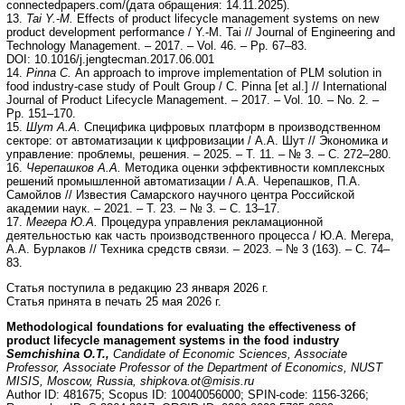
connectedpapers.com/(дата обращения: 14.11.2025).
13.
Tai Y.
-
M.
Effects of product lifecycle management systems on new
product development performance / Y.-M. Tai // Journal of Engineering and
Technology Management. – 2017. – Vol. 46. – Pp. 67–83.
DOI: 10.1016/j.jengtecman.2017.06.001
14.
Pinna C.
An approach to improve implementation of PLM solution in
food industry-case study of Poult Group / C. Pinna [et al.] // International
Journal of Product Lifecycle Management. – 2017. – Vol. 10. – No. 2. –
Pp. 151–170.
15.
Шут А.А.
Специфика цифровых платформ в производственном
секторе: от автоматизации к цифровизации / А.А. Шут // Экономика и
управление: проблемы, решения. – 2025. – Т. 11. – № 3. – С. 272–280.
16.
Черепашков А.А.
Методика оценки эффективности комплексных
решений промышленной автоматизации / А.А. Черепашков, П.А.
Самойлов // Известия Самарского научного центра Российской
академии наук. – 2021. – Т. 23. – № 3. – С. 13–17.
17.
Мегера Ю.А.
Процедура управления рекламационной
деятельностью как часть производственного процесса / Ю.А. Мегера,
А.А. Бурлаков // Техника средств связи. – 2023. – № 3 (163). – С. 74–
83.
Статья поступила в редакцию 23 января 2026 г.
Статья принята в печать 25 мая 2026 г.
Methodological foundations for evaluating the effectiveness of
product lifecycle management systems in the food industry
Semchishina O.T.,
Candidate of Economic Sciences, Associate
Professor, Associate Professor of the Department of Economics, NUST
MISIS, Moscow, Russia, shipkova.ot@misis.ru
Author ID: 481675; Scopus ID: 10040056000; SPIN-code: 1156-3266;