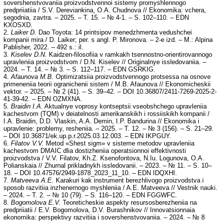
sovershenstvovaniia proizvodstvennoi sistemy promyshlennogo
predpriiatiia / S.V. Dereviankina, O.A. Chudnova // Ekonomika: vchera,
segodnia, zavtra. – 2025. – T. 15. – № 4-1. – S. 102–110. – EDN
KXOSXD.
2.
Laiker D.
Dao Toyota: 14 printsipov menedzhmenta vedushchei
kompanii mira / D. Laiker; per. s angl. P. Mironova. – 2-e izd. – M.: Alpina
Pablisher, 2022. – 492 s.: il.
3.
Kiselev D.N.
Kaidzen-filosofiia v ramkakh tsennostno-orientirovannogo
upravleniia proizvodstvom / D.N. Kiselev // Originalnye issledovaniia. –
2024. – T. 14. – № 3. – S. 112–117. – EDN GSRKIG.
4.
Afaunova M.B.
Optimizatsiia proizvodstvennogo protsessa na osnove
primeneniia teorii ogranichenii sistem / M.B. Afaunova // Ekonomicheskii
vektor. – 2025. – № 2 (41). – S. 39–42. – DOI 10.36807/2411-7269-2025-2-
41-39-42. – EDN OZMXNA.
5.
Braidin I.A.
Aktualnye voprosy kontseptsii vseobshchego upravleniia
kachestvom (TQM) v deiatelnosti amerikanskikh i rossiiskikh kompanii /
I.A. Braidin, D.D. Vlaskin, A.A. Demin, I.P. Bandurina // Ekonomika i
upravlenie: problemy, resheniia. – 2025. – T. 12. – № 3 (156). – S. 21–29.
– DOI 10.36871/ek.up.p.r.2025.03.12.003. – EDN IKPGUY.
6.
Filatov V.V.
Metod «Shest sigm» v sisteme metodov upravleniia
kachestvom DMAIC dlia dostizheniia operatsionnoi effektivnosti
proizvodstva / V.V. Filatov, Kh.Z. Ksenofontova, N.Iu. Logunova, O.A.
Polianskaia // Zhurnal prikladnykh issledovanii. – 2023. – № 11. – S. 10–
18. – DOI 10.47576/2949-1878_2023_11_10. – EDN IDQXHI.
7.
Matveeva A.E.
Karakuri kak instrument berezhlivogo proizvodstva i
sposob razvitiia inzhenernogo myshleniia / A.E. Matveeva // Vestnik nauki.
– 2024. – T. 2. – № 10 (79). – S. 116–120. – EDN FGGWFC.
8.
Bogomolova E.V.
Teoreticheskie aspekty resursosberezheniia na
predpriiatii / E.V. Bogomolova, D.V. Burashnikov // Innovatsionnaia
ekonomika: perspektivy razvitiia i sovershenstvovaniia. – 2024. – № 8