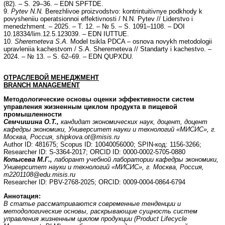
(82). – S. 29–36. – EDN SPFTDE.
9.
Pytev N.N.
Berezhlivoe proizvodstvo: kontrintuitivnye podkhody k
povysheniiu operatsionnoi effektivnosti / N.N. Pytev // Liderstvo i
menedzhment. – 2025. – T. 12. – № 5. – S. 1091–1108. – DOI
10.18334/lim.12.5.123039. – EDN IUTTUE.
10.
Sheremeteva S.A.
Model tsikla PDCA – osnova novykh metodologii
upravleniia kachestvom / S.A. Sheremeteva // Standarty i kachestvo. –
2024. – № 13. – S. 62–69. – EDN QUPXDU.
ОТРАСЛЕВОЙ МЕНЕДЖМЕНТ
BRANCH MANAGEMENT
Методологические основы оценки эффективности систем
управления жизненным циклом продукта в пищевой
промышленности
Семчишина О.Т.,
кандидат экономических наук, доцент, доцент
кафедры экономики,
Университет науки и технологий «МИСИС», г.
Москва, Россия,
shipkova
.
ot
@
misis
.
ru
Author ID: 481675; Scopus ID: 10040056000; SPIN-код: 1156-3266;
Researcher ID: S-3364-2017; ORCID ID: 0000-0002-5705-0880
Копысева М.Г.,
лаборант учебной лаборатории кафедры экономики,
Университет науки и технологий «МИСИС», г. Москва, Россия,
m
2201108@
edu
.
misis
.
ru
Researcher ID: PBV-2768-2025; ORCID: 0009-0004-0864-6794
Аннотация:
В статье рассматриваются современные тенденции и
методологические основы, раскрывающие сущность систем
управления жизненным циклом продукции (Product Lifecycle