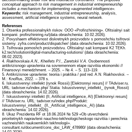
conceptual approach to risk management in industrial entrepreneurship
includes a mechanism for implementing «augmented intelligence».
Keywords:
risk management, industrial entrepreneurship, analysis,
assessment, artificial intelligence systems, neural network.
Referenses
1. Otsenka professionalnykh riskov. OOO «Profinzhiniring». Ofitsialnyi sait
kompanii. profinzhiniring.ru/(data obrashcheniia: 10.02.2026).
2. Povyshaem effektivnost diskretnykh proizvodstv s pomoshchiu tsifrovoi
sistemy. zyfra.com/product/dispatcher/ (data obrashcheniia: 10.02.2026).
3. Tsifrovaia pomoshch proizvodstvu. Ofitsialnyi sait kompanii K2 TEKh.
k2.tech/solution/digital-manufacturing-solutions/ (data obrashcheniia:
08.02.2023).
4.
Riakhovskaia A.N., Kheifets P.I., Zaretskii V.A.
Osobennosti
antikrizisnogo upravleniia na sovremennom etape razvitiia ekonomiki //
Finansovyi menedzhment. – 2025. – № 4. – S. 113–119.
5. Antikrizisnoe upravlenie: teoriia i praktika / pod red. A.N. Riakhovskoi. –
M.: KnoRus, 2022. – 378 s.
6. Iskusstvennyi intellekt (rynok Rossii) [Elektronnyi resurs] // TAdviser.ru.
URL: tadviser.ru/index.php/ Statia: Iskusstvennyi_intellekt_ (rynok_Rossii)
(data obrashcheniia: 14.02.2026).
7. Iskusstvennyi intellekt (II, Artificial intelligence, AI) [Elektronnyi resurs]
// TAdviser.ru. URL: tadviser.ru/index.php/Produkt:
Iskusstvennyi_intellekt_ (II,_Artificial_intelligence,_AI) (data
obrashcheniia: 14.02.2026).
8. Ukaz Prezidenta RF ot 18.06.2024 № 529 «Ob utverzhdenii
prioritetnykh napravlenii nauchno-tekhnologicheskogo razvitiia i perechnia
vazhneishikh naukoemkikh tekhnologii».
consultant.ru/document/cons_doc_LAW_478980/ (data obrashcheniia:
14.02.2026).