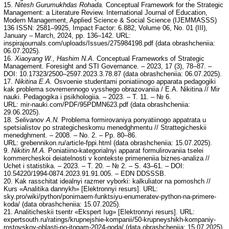
15.
Nitesh Gurumukhdas Rohada.
Conceptual Framework for the Strategic
Management: а Literature Review. International Journal of Education,
Modern Management, Applied Science & Social Science (IJEMMASSS)
136 ISSN: 2581–9925, Impact Factor: 6.882, Volume 06, No. 01 (III),
January – March, 2024, pp. 136–142. URL:
inspirajournals.com/uploads/Issues/275984198.pdf (data obrashcheniia:
06.07.2025).
16.
Xiaoyang W., Hashim N.A.
Conceptual Frameworks of Strategic
Management. Foresight and STI Governance. – 2023, 17 (3), 78–87. –
DOI: 10.17323/2500–2597.2023.3.78.87 (data obrashcheniia: 06.07.2025).
17.
Nikitina E.A.
Osvoenie studentami poniatiinogo apparata pedagogiki
kak problema sovremennogo vysshego obrazovaniia / E.A. Nikitina // Mir
nauki. Pedagogika i psikhologiia. – 2023. – T. 11. – № 6.
URL: mir-nauki.com/PDF/95PDMN623.pdf (data obrashcheniia:
29.06.2025).
18.
Selivanov A.N.
Problema formirovaniya ponyatiinogo appatrata u
spetsialistov po strategicheskomu menedghmentu // Strattegicheskii
menedghment. – 2008. – No. 2. – Pp. 80–86.
URL: grebennikon.ru/article-fppi.html (data obrashcheniia: 15.07.2025).
9.
Nikitin M.A.
Poniatiino-kategorialnyi apparat formulirovaniia tselei
kommercheskoi deiatelnosti v kontekste primeneniia biznes-analiza //
Uchet i statistika. – 2023. – T. 20. – № 2. – S. 43–61. – DOI:
10.54220/1994-0874.2023.91.91.005. – EDN DDSSSB.
20. Kak rasschitat idealnyi razmer vyborki: kalkuliator na pomoshch //
Kurs «Analitika dannykh» [Elektronnyi resurs]. URL:
sky.pro/wiki/python/ponimaem-funktsiyu-enumeratev-python-na-primere-
koda/ (data obrashcheniia: 15.07.2025).
21. Analiticheskii tsentr «Ekspert Iug» [Elektronnyi resurs]. URL:
expertsouth.ru/ratings/krupnejshie-kompanii/50-krupneyshikh-kompaniy-
rostovskoy-oblasti-po-itogam-2024-goda/ (data obrashcheniia: 15.07.2025).