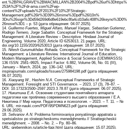
ent.%2BPALGRAVE%2BMACMILLAN%2B2004%2Bpdf%26url%3Dhttps%
253A%2F%2Fdr-ama.com%2Fwp-
content%2Fuploads%2F2013%2F10%2FStrategic-
Management.pdf%26lr%3D39%26mime%3Dpdf%26l10n%
3Dru%26sign%3Dd59d269d6d8e619ebc8fa4cd10a6c408%26keyno%3D0%
26nosw%3D1 – p. 53 (дата обращения: 04.07.2025).
14.
Guillermo Fuertes, Miguel Alfaro, Manuel Vargas, Sebastian Gutierrez,
Rodrigo Ternero, Jorge Sabattin.
Conceptual Framework for the Strategic
Management: A Literature Review – Descriptive. Hindawi Journal of
Engineering. Volume 2020, Article ID 6253013, 21 pages. URL:
doi.org/10.1155/2020/6253013 (дата обращения: 18.07.2025).
15.
Nitesh Gurumukhdas Rohada.
Conceptual Framework for the Strategic
Management: а Literature Review. International Journal of Education,
Modern Management, Applied Science & Social Science (IJEMMASSS)
136 ISSN: 2581–9925, Impact Factor: 6.882, Volume 06, No. 01 (III),
January – March, 2024, pp. 136–142. URL:
inspirajournals.com/uploads/Issues/275984198.pdf (дата обращения:
06.07.2025).
16.
Xiaoyang W., Hashim N.A.
Conceptual Frameworks of Strategic
Management. Foresight and STI Governance. – 2023, 17 (3), 78–87. –
DOI: 10.17323/2500–2597.2023.3.78.87 (дата обращения: 06.07.2025).
17.
Никитина Е.А.
Освоение студентами понятийного аппарата
педагогики как проблема современного высшего образования / Е.А.
Никитина // Мир науки. Педагогика и психология. – 2023. – Т. 11. – №
6. URL: mir-nauki.com/PDF/95PDMN623.pdf (дата обращения:
29.06.2025).
18.
Selivanov A.N.
Problema formirovaniya ponyatiinogo appatrata u
spetsialistov po strategicheskomu menedghmentu // Strattegicheskii
menedghment. – 2008. – No. 2. – Pp. 80–86.
URL: grebennikon.ru/article-fppi.html (дата обращения: 15.07.2025).