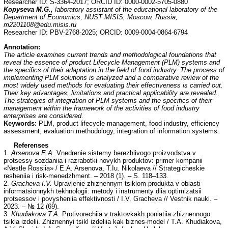
Researcher ID: S-3364-2017; ORCID ID: 0000-0002-5705-0880
Kopyseva M.G.,
laboratory assistant of the educational laboratory of the
Department of Economics, NUST MISIS, Moscow, Russia,
m2201108@edu.misis.ru
Researcher ID: PBV-2768-2025; ORCID: 0009-0004-0864-6794
Annotation
:
The article examines current trends and methodological foundations that
reveal the essence of product Lifecycle Management (PLM) systems and
the specifics of their adaptation in the field of food industry. The process of
implementing PLM solutions is analyzed and a comparative review of the
most widely used methods for evaluating their effectiveness is carried out.
Their key advantages, limitations and practical applicability are revealed.
The strategies of integration of PLM systems and the specifics of their
management within the framework of the activities of food industry
enterprises are considered.
Keywords:
PLM, product lifecycle management, food industry, efficiency
assessment, evaluation methodology, integration of information systems.
Referenses
1.
Arsenova E.A.
Vnedrenie sistemy berezhlivogo proizvodstva v
protsessy sozdaniia i razrabotki novykh produktov: primer kompanii
«Nestle Rossiia» / E.A. Arsenova, T.Iu. Nikolaeva // Strategicheskie
resheniia i risk-menedzhment. – 2018 (1). – S. 118–133.
2.
Gracheva I.V.
Upravlenie zhiznennym tsiklom produkta v oblasti
informatsionnykh tekhnologii: metody i instrumenty dlia optimizatsii
protsessov i povysheniia effektivnosti / I.V. Gracheva // Vestnik nauki. –
2023. – № 12 (69).
3.
Khudiakova T.A.
Protivorechiia v traktovkakh poniatiia zhiznennogo
tsikla izdelii. Zhiznennyi tsikl izdeliia kak biznes-model / T.A. Khudiakova,