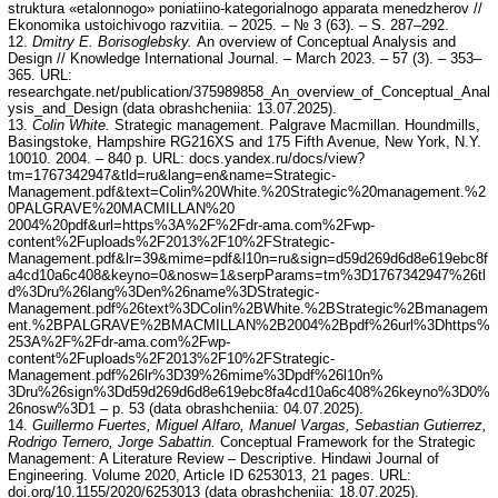
struktura «etalonnogo» poniatiino-kategorialnogo apparata menedzherov //
Ekonomika ustoichivogo razvitiia. – 2025. – № 3 (63). – S. 287–292.
12.
Dmitry E. Borisoglebsky.
An overview of Conceptual Analysis and
Design // Knowledge International Journal. – March 2023. – 57 (3). – 353–
365. URL:
researchgate.net/publication/375989858_An_overview_of_Conceptual_Anal
ysis_and_Design (data obrashcheniia: 13.07.2025).
13.
Colin White.
Strategic management. Palgrave Macmillan. Houndmills,
Basingstoke, Hampshire RG216XS and 175 Fifth Avenue, New York, N.Y.
10010. 2004. – 840 p. URL: docs.yandex.ru/docs/view?
tm=1767342947&tld=ru&lang=en&name=Strategic-
Management.pdf&text=Colin%20White.%20Strategic%20management.%2
0PALGRAVE%20MACMILLAN%20
2004%20pdf&url=https%3A%2F%2Fdr-ama.com%2Fwp-
content%2Fuploads%2F2013%2F10%2FStrategic-
Management.pdf&lr=39&mime=pdf&l10n=ru&sign=d59d269d6d8e619ebc8f
a4cd10a6c408&keyno=0&nosw=1&serpParams=tm%3D1767342947%26tl
d%3Dru%26lang%3Den%26name%3DStrategic-
Management.pdf%26text%3DColin%2BWhite.%2BStrategic%2Bmanagem
ent.%2BPALGRAVE%2BMACMILLAN%2B2004%2Bpdf%26url%3Dhttps%
253A%2F%2Fdr-ama.com%2Fwp-
content%2Fuploads%2F2013%2F10%2FStrategic-
Management.pdf%26lr%3D39%26mime%3Dpdf%26l10n%
3Dru%26sign%3Dd59d269d6d8e619ebc8fa4cd10a6c408%26keyno%3D0%
26nosw%3D1 – p. 53 (data obrashcheniia: 04.07.2025).
14.
Guillermo Fuertes, Miguel Alfaro, Manuel Vargas, Sebastian Gutierrez,
Rodrigo Ternero, Jorge Sabattin.
Conceptual Framework for the Strategic
Management: A Literature Review – Descriptive. Hindawi Journal of
Engineering. Volume 2020, Article ID 6253013, 21 pages. URL:
doi.org/10.1155/2020/6253013 (data obrashcheniia: 18.07.2025).