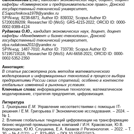
кафедры «Коммерческое и предпринимательское право», Донской
государственный технический университет,
ESapozhnikova
1978@
yandex
.
ru
SPIN-код: 8238-6871; Author ID: 839332; Scopus Author ID:
57200189209; Researcher ID (WoS): GRS-4215-2022; ORCID ID: 0000-
0002-9389-4124
Рудакова О.Ю.,
кандидат экономических наук, доцент, доцент
кафедры «Менеджмент и бизнес-технологии», Донской
государственный технический университет,
olya.rudakowa2011@yandex.ru
SPIN-код: 1487-7010; Author ID: 733730; Scopus Author ID:
57195719116; Researcher ID (WoS): AAI-6658-2021; ORCID ID: 0000-
0002-5352-2350
Аннотация:
В статье рассмотрена роль методов математического
моделирования и информационных технологий в процессе выбора
предприятиями России своих стратегий, особенно в контексте
глобальных изменений в рыночных условиях.
Ключевые слова:
информационные технологии, математическое
моделирование, стратегия предприятия, цифровизация.
Литература
1.
Григорьева Е.М.
Управление несоответствиями с помощью IT-
решения / Е.М. Григорьева // Экономические исследования. – 2024. –
№ 1.
2. Влияние глобальных тенденций цифровизации на трансформацию
бизнес-моделей промышленных компаний / И.Н. Краковская, Ю.В.
Корокошко, Ю.Ю. Слушкина, Е.А. Казаков // Регионология. – 2022. – Т.
30. – № 4 (121). – С. 823–850. – DOI 10.15507/2413-