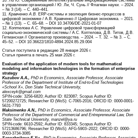
10.
Ли Ю.
Современные интеллектуальные информационные системы
в управлении организацией / Ю. Ли, Ч. Сунь // Флагман науки. – 2024.
– № 3 (14). – С. 440–441.
11.
Кравченко А.В.
ERP-системы и эволюция бизнес-процессов в
цифровой экономике / А.В. Кравченко // Цифровая экономика. – 2021.
– № 1 (13). – С. 65–68. – DOI 10.34706/DE-2021-01-07
12.
Коптелова А.С.
Управление цифровой трансформацией
социально-экономической системы / А.С. Коптелова, Д.В. Титов, Д.В.
Гетманская // Организатор производства. – 2024. – Т. 32. – № 3. – С.
45–52. – DOI 10.36622/1810-4894.2024.85.29.004
Статья поступила в редакцию 28 января 2026 г.
Статья принята в печать 25 мая 2026 г.
Evaluation of the application of modern tools for mathematical
modeling and information technologies in the formation of enterprise
strategy
Kuzubov A.A.,
PhD in Economics, Associate Professor, Associate
Professor of the Department of Institute of End-to-End Technologies
«School X», Don State Technical University,
alexceyk@gmail.com
SPIN-code: 3256-6820; Author ID: 823087; Scopus Author ID:
57200272725; Researcher ID (WoS): C-7065-2016; ORCID ID: 0000-0001-
5631-7793
Maksimenko A.N.,
PhD in Economics, Associate Professor, Associate
Professor of the Department of Commercial and Entrepreneurial Law, Don
State Technical University, manzel@ya.ru
SPIN-code: 6610-2592; Author ID: 833345; Scopus Author ID:
57213686796; Researcher ID (WoS): AFG-5903–2022; ORCID ID: 0000-
0003-3734-3085
Sapozhnikova E.Yu.,
PhD in Economics, Associate Professor, Associate