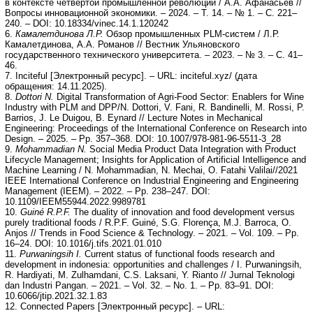
в контексте четвертой промышленной революции / А.А. Афанасьев //
Вопросы инновационной экономики. – 2024. – Т. 14. – № 1. – С. 221–
240. – DOI: 10.18334/vinec.14.1.120242
6.
Камалетдинова Л.Р.
Обзор промышленных PLM-систем / Л.Р.
Камалетдинова, А.А. Романов // Вестник Ульяновского
государственного технического университета. – 2023. – № 3. – С. 41–
46.
7. Inciteful [Электронный ресурс]. – URL: inciteful.xyz/ (дата
обращения: 14.11.2025).
8.
Dottori N.
Digital Transformation of Agri-Food Sector: Enablers for Wine
Industry with PLM and DPP/N. Dottori, V. Fani, R. Bandinelli, M. Rossi, P.
Barrios, J. Le Duigou, B. Eynard // Lecture Notes in Mechanical
Engineering: Proceedings of the International Conference on Research into
Design. – 2025. – Pp. 357–368. DOI: 10.1007/978-981-96-5511-3_28
9.
Mohammadian N.
Social Media Product Data Integration with Product
Lifecycle Management; Insights for Application of Artificial Intelligence and
Machine Learning / N. Mohammadian, N. Mechai, O. Fatahi Valilai//2021
IEEE International Conference on Industrial Engineering and Engineering
Management (IEEM). – 2022. – Pp. 238–247. DOI:
10.1109/IEEM55944.2022.9989781
10.
Guiné R.P.F.
The duality of innovation and food development versus
purely traditional foods / R.P.F. Guiné, S.G. Florença, M.J. Barroca, O.
Anjos // Trends in Food Science & Technology. – 2021. – Vol. 109. – Pp.
16–24. DOI: 10.1016/j.tifs.2021.01.010
11.
Purwaningsih I.
Current status of functional foods research and
development in indonesia: opportunities and challenges / I. Purwaningsih,
R. Hardiyati, M. Zulhamdani, C.S. Laksani, Y. Rianto // Jurnal Teknologi
dan Industri Pangan. – 2021. – Vol. 32. – No. 1. – Pp. 83–91. DOI:
10.6066/jtip.2021.32.1.83
12. Connected Papers [Электронный ресурс]. – URL: