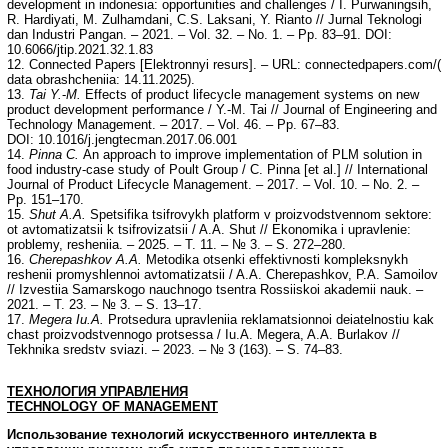
development in indonesia: opportunities and challenges / I. Purwaningsih,
R. Hardiyati, M. Zulhamdani, C.S. Laksani, Y. Rianto // Jurnal Teknologi
dan Industri Pangan. – 2021. – Vol. 32. – No. 1. – Pp. 83–91. DOI:
10.6066/jtip.2021.32.1.83
12. Connected Papers [Elektronnyi resurs]. – URL: connectedpapers.com/(
data obrashcheniia: 14.11.2025).
13.
Tai Y.
-
M.
Effects of product lifecycle management systems on new
product development performance / Y.-M. Tai // Journal of Engineering and
Technology Management. – 2017. – Vol. 46. – Pp. 67–83.
DOI: 10.1016/j.jengtecman.2017.06.001
14.
Pinna C.
An approach to improve implementation of PLM solution in
food industry-case study of Poult Group / C. Pinna [et al.] // International
Journal of Product Lifecycle Management. – 2017. – Vol. 10. – No. 2. –
Pp. 151–170.
15.
Shut A.A.
Spetsifika tsifrovykh platform v proizvodstvennom sektore:
ot avtomatizatsii k tsifrovizatsii / A.A. Shut // Ekonomika i upravlenie:
problemy, resheniia. – 2025. – T. 11. – № 3. – S. 272–280.
16.
Cherepashkov A.A.
Metodika otsenki effektivnosti kompleksnykh
reshenii promyshlennoi avtomatizatsii / A.A. Cherepashkov, P.A. Samoilov
// Izvestiia Samarskogo nauchnogo tsentra Rossiiskoi akademii nauk. –
2021. – T. 23. – № 3. – S. 13–17.
17.
Megera Iu.A.
Protsedura upravleniia reklamatsionnoi deiatelnostiu kak
chast proizvodstvennogo protsessa / Iu.A. Megera, A.A. Burlakov //
Tekhnika sredstv sviazi. – 2023. – № 3 (163). – S. 74–83.
ТЕХНОЛОГИЯ
УПРАВЛЕНИЯ
TECHNOLOGY OF MANAGEMENT
Использование технологий искусственного интеллекта в