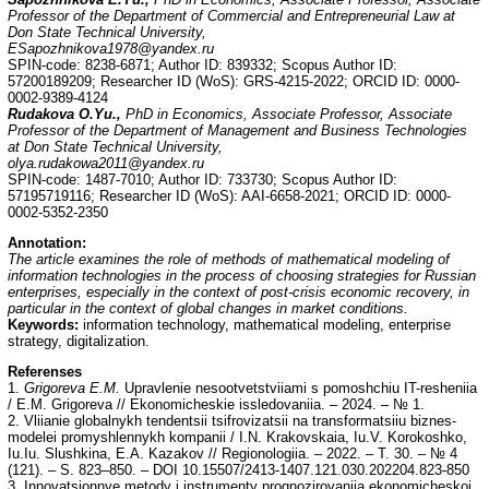
Professor of the Department of Commercial and Entrepreneurial Law at
Don State Technical University,
ESapozhnikova1978@yandex.ru
SPIN-code: 8238-6871; Author ID: 839332; Scopus Author ID:
57200189209; Researcher ID (WoS): GRS-4215-2022; ORCID ID: 0000-
0002-9389-4124
Rudakova O.Yu.,
PhD in Economics, Associate Professor, Associate
Professor of the Department of Management and Business Technologies
at Don State Technical University,
olya.rudakowa2011@yandex.ru
SPIN-code: 1487-7010; Author ID: 733730; Scopus Author ID:
57195719116; Researcher ID (WoS): AAI-6658-2021; ORCID ID: 0000-
0002-5352-2350
Annotation
:
The article examines the role of methods of mathematical modeling of
information technologies in the process of choosing strategies for Russian
enterprises, especially in the context of post-crisis economic recovery, in
particular in the context of global changes in market conditions.
Keywords:
information technology, mathematical modeling, enterprise
strategy, digitalization.
Referenses
1.
Grigoreva E.M.
Upravlenie nesootvetstviiami s pomoshchiu IT-resheniia
/ E.M. Grigoreva // Ekonomicheskie issledovaniia. – 2024. – № 1.
2. Vliianie globalnykh tendentsii tsifrovizatsii na transformatsiiu biznes-
modelei promyshlennykh kompanii / I.N. Krakovskaia, Iu.V. Korokoshko,
Iu.Iu. Slushkina, E.A. Kazakov // Regionologiia. – 2022. – T. 30. – № 4
(121). – S. 823–850. – DOI 10.15507/2413-1407.121.030.202204.823-850
3. Innovatsionnye metody i instrumenty prognozirovaniia ekonomicheskoi