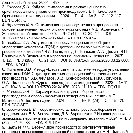
Альпина Паблишер, 2022. – 492 с.: ил.
3.
Киселев Д.Н.
Кайдзен-философия в рамках ценностно-
ориентированного управления производством / Д.Н. Киселев //
Оригинальные исследования. – 2024. – Т. 14. – № 3. – С. 112–117. –
EDN GSRKIG.
4.
Афаунова М.Б.
Оптимизация производственного процесса на
основе применения теории ограничений систем / М.Б. Афаунова //
Экономический вектор. – 2025. – № 2 (41). – С. 39–42. – DOI
10.36807/2411-7269-2025-2-41-39-42. – EDN OZMXNA.
5.
Брайдин И.А.
Актуальные вопросы концепции всеобщего
управления качеством (TQM) в деятельности американских и
российских компаний / И.А. Брайдин, Д.Д. Власкин, А.А. Демин, И.П.
Бандурина // Экономика и управление: проблемы, решения. – 2025. –
Т. 12. – № 3 (156). – С. 21–29. – DOI 10.36871/ek.up.p.r.2025.03.12.003.
– EDN IKPGUY.
6.
Филатов В.В.
Метод «Шесть сигм» в системе методов управления
качеством DMAIC для достижения операционной эффективности
производства / В.В. Филатов, Х.З. Ксенофонтова, Н.Ю. Логунова,
О.А. Полянская // Журнал прикладных исследований. – 2023. – № 11.
– С. 10–18. – DOI 10.47576/2949-1878_2023_11_10. – EDN IDQXHI.
7.
Матвеева А.Е.
Каракури как инструмент бережливого
производства и способ развития инженерного мышления / А.Е.
Матвеева // Вестник науки. – 2024. – Т. 2. – № 10 (79). – С. 116–120. –
EDN FGGWFC.
8.
Богомолова Е.В.
Теоретические аспекты ресурсосбережения на
предприятии / Е.В. Богомолова, Д.В. Бурашников // Инновационная
экономика: перспективы развития и совершенствования. – 2024. – № 8
(82). – С. 29–36. – EDN SPFTDE.
9.
Пытьев Н.Н.
Бережливое производство: контринтуитивные
подходы к повышению операционной эффективности / Н.Н. Пытьев //