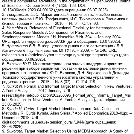
create a competitive advantage in the organization // Open Access Journal
of Science. – October 2020, 4 (4):135–138. DOI:
10.15406/oajs.2020.04.00162 (дата обращения: 06.07.2025).
3.
Трофименко Е.Ю.
Маркетинговый анализ рынка и выбор новых
целевых рынков / Е.Ю. Трофименко, И.С. Тихомирова // Экономика и
бизнес: теория и практика. – 2016. – № 9. – С. 87–90.
4.
Hruschka H.
Relevance of Functional Flexibility for Heterogeneous
Sales Response Models A Comparison of Parametric and
Seminonparametric Models / H. Hruschka // Nr. 394. – January 2004.
URL: epub.uni-regensburg.de/69733/ (дата обращения: 13.07.2025).
5.
Артамонов Б.В.
Выбор целевого рынка и его сегментация / Б.В.
Артамонов // Научный вестник МГТУ ГА. – 2009. – № 146. URL:
cyberleninka.ru/article/n/vybor-tselevogo-rynkai-ego-segmentatsiya (дата
обращения: 30.06.2025).
6.
Ехлаков Ю.П.
Многокритериальная задача поддержки принятия
решений при выборе вариантов поставки на целевые рынки линейки
программных продуктов / Ю.П. Ехлаков, Д.Н. Бараксанов // Доклады
Томского государственного университета систем управления и
радиоэлектроники. – 2015. – № 3 (37). – С. 114–119.
7.
Kutkut N.
Formal and Informal Target Market Selection in New Ventures:
A Factor Analysis. – 2012 January. URL:
researchgate.net/publication/262263395_Formal_and_Informal_Target_Mar
ket_Selection_in_New_Ventures_A_Factor_Analysis (дата обращения:
23.06.2025).
8.
Kynda R. Curtis.
Target Market Identification and Data Collection
Methods / R. Curtis Kynda, Allen Sierra // Applied Economics/2018–01pr. –
December 2018. URL:
digitalcommons.usu.edu/extension_curall/1944/(дата обращения:
28.06.2025).
9.
Sukoroto.
Target Market Selection Using MCDM Approach: A Study of