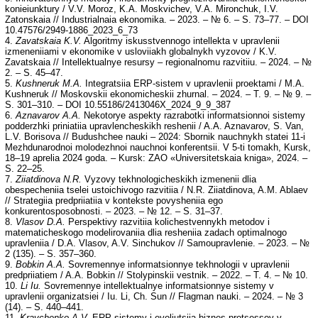
konieiunktury / V.V. Moroz, K.A. Moskvichev, V.A. Mironchuk, I.V.
Zatonskaia // Industrialnaia ekonomika. – 2023. – № 6. – S. 73–77. – DOI
10.47576/2949-1886_2023_6_73
4.
Zavatskaia K.V.
Algoritmy iskusstvennogo intellekta v upravlenii
izmeneniiami v ekonomike v usloviiakh globalnykh vyzovov / K.V.
Zavatskaia // Intellektualnye resursy – regionalnomu razvitiiu. – 2024. – №
2. – S. 45–47.
5.
Kushneruk M.A.
Integratsiia ERP-sistem v upravlenii proektami / M.A.
Kushneruk // Moskovskii ekonomicheskii zhurnal. – 2024. – T. 9. – № 9. –
S. 301–310. – DOI 10.55186/2413046X_2024_9_9_387
6.
Aznavarov A.A.
Nekotorye aspekty razrabotki informatsionnoi sistemy
podderzhki priniatiia upravlencheskikh reshenii / A.A. Aznavarov, S. Van,
L.V. Borisova // Budushchee nauki – 2024: Sbornik nauchnykh statei 11-i
Mezhdunarodnoi molodezhnoi nauchnoi konferentsii. V 5-ti tomakh, Kursk,
18–19 aprelia 2024 goda. – Kursk: ZAO «Universitetskaia kniga», 2024. –
S. 22–25.
7.
Ziiatdinova N.R.
Vyzovy tekhnologicheskikh izmenenii dlia
obespecheniia tselei ustoichivogo razvitiia / N.R. Ziiatdinova, A.M. Ablaev
// Strategiia predpriiatiia v kontekste povysheniia ego
konkurentosposobnosti. – 2023. – № 12. – S. 31–37.
8.
Vlasov D.A.
Perspektivy razvitiia kolichestvennykh metodov i
matematicheskogo modelirovaniia dlia resheniia zadach optimalnogo
upravleniia / D.A. Vlasov, A.V. Sinchukov // Samoupravlenie. – 2023. – №
2 (135). – S. 357–360.
9.
Bobkin A.A.
Sovremennye informatsionnye tekhnologii v upravlenii
predpriiatiem / A.A. Bobkin // Stolypinskii vestnik. – 2022. – T. 4. – № 10.
10.
Li Iu.
Sovremennye intellektualnye informatsionnye sistemy v
upravlenii organizatsiei / Iu. Li, Ch. Sun // Flagman nauki. – 2024. – № 3
(14). – S. 440–441.
11.
Kravchenko A.V.
ERP-sistemy i evoliutsiia biznes-protsessov v