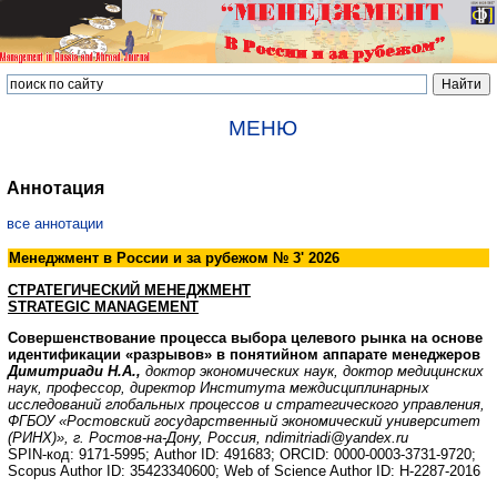
МЕНЮ
Аннотация
все аннотации
Менеджмент в России и за рубежом № 3' 2026
СТРАТЕГИЧЕСКИЙ МЕНЕДЖМЕНТ
STRATEGIC MANAGEMENT
Совершенствование процесса выбора целевого рынка на основе
идентификации «разрывов» в понятийном аппарате менеджеров
Димитриади Н.А.,
доктор экономических наук, доктор медицинских
наук, профессор, директор Института междисциплинарных
исследований глобальных процессов и стратегического управления,
ФГБОУ «Ростовский государственный экономический университет
(РИНХ)», г. Ростов-на-Дону, Россия,
ndimitriadi
@
yandex
.
ru
SPIN-код: 9171-5995; Author ID: 491683; ORCID: 0000-0003-3731-9720;
Scopus Author ID: 35423340600; Web of Science Author ID: H-2287-2016