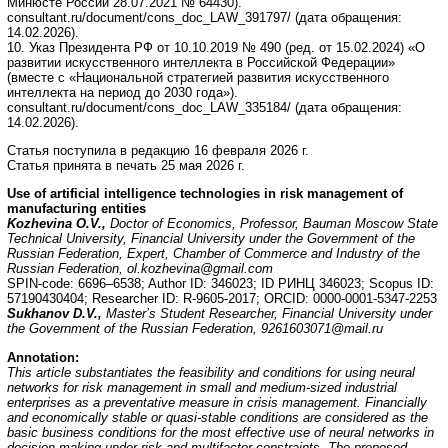
Минюсте России 28.07.2021 № 64430).
consultant.ru/document/cons_doc_LAW_391797/ (дата обращения:
14.02.2026).
10. Указ Президента РФ от 10.10.2019 № 490 (ред. от 15.02.2024) «О
развитии искусственного интеллекта в Российской Федерации»
(вместе с «Национальной стратегией развития искусственного
интеллекта на период до 2030 года»).
consultant.ru/document/cons_doc_LAW_335184/ (дата обращения:
14.02.2026).
Статья поступила в редакцию 16 февраля 2026 г.
Статья принята в печать 25 мая 2026 г.
Use of artificial intelligence technologies in risk management of
manufacturing entities
Kozhevina O.V.,
Doctor of Economics, Professor, Bauman Moscow State
Technical University, Financial University under the Government of the
Russian Federation, Expert, Chamber of Commerce and Industry of the
Russian Federation,
ol.kozhevina@gmail.com
SPIN-code: 6696–6538; Author ID: 346023; ID РИНЦ 346023; Scopus ID:
57190430404; Researcher ID: R-9605-2017; ORCID: 0000-0001-5347-2253
Sukhanov D.V.,
Master’s Student Researcher, Financial University under
the Government of the Russian Federation, 9261603071@mail.ru
Annotation
:
This article substantiates the feasibility and conditions for using neural
networks for risk management in small and medium-sized industrial
enterprises as a preventative measure in crisis management. Financially
and economically stable or quasi-stable conditions are considered as the
basic business conditions for the most effective use of neural networks in
decision-making under risk and multifactor constraints. The proposed