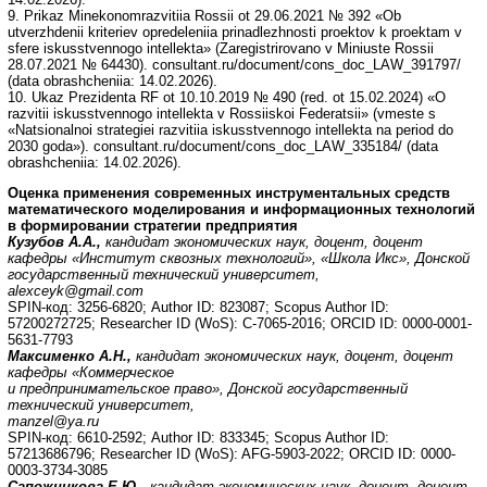
9. Prikaz Minekonomrazvitiia Rossii ot 29.06.2021 № 392 «Ob
utverzhdenii kriteriev opredeleniia prinadlezhnosti proektov k proektam v
sfere iskusstvennogo intellekta» (Zaregistrirovano v Miniuste Rossii
28.07.2021 № 64430). consultant.ru/document/cons_doc_LAW_391797/
(data obrashcheniia: 14.02.2026).
10. Ukaz Prezidenta RF ot 10.10.2019 № 490 (red. ot 15.02.2024) «O
razvitii iskusstvennogo intellekta v Rossiiskoi Federatsii» (vmeste s
«Natsionalnoi strategiei razvitiia iskusstvennogo intellekta na period do
2030 goda»). consultant.ru/document/cons_doc_LAW_335184/ (data
obrashcheniia: 14.02.2026).
Оценка применения современных инструментальных средств
математического моделирования и информационных технологий
в формировании стратегии предприятия
Кузубов А.А.,
кандидат экономических наук, доцент, доцент
кафедры «Институт сквозных технологий», «Школа Икс», Донской
государственный технический университет,
alexceyk@gmail.com
SPIN-код: 3256-6820; Author ID: 823087; Scopus Author ID:
57200272725; Researcher ID (WoS): C-7065-2016; ORCID ID: 0000-0001-
5631-7793
Максименко А.Н.,
кандидат экономических наук, доцент, доцент
кафедры «Коммерческое
и предпринимательское право», Донской государственный
технический университет,
manzel@ya.ru
SPIN-код: 6610-2592; Author ID: 833345; Scopus Author ID:
57213686796; Researcher ID (WoS): AFG-5903-2022; ORCID ID: 0000-
0003-3734-3085
Сапожникова Е.Ю.,
кандидат экономических наук, доцент, доцент