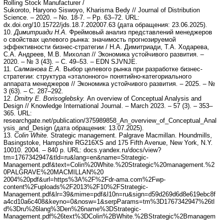
Rolling Stock Manufacturer /
Sukoroto, Haryono Siswoyo, Kharisma Bedy // Journal of Distribution
Science. – 2020. – No. 18-7. – Pp. 63–72. URL:
dx.doi.org/10.15722/jds.18.7.202007.63 (дата обращения: 23.06.2025).
10.
Димитриади Н.А.
Фреймовый анализ представлений менеджеров
о свойствах целевого рынка: значимость прогнозируемой
эффективности бизнес-стратегии / Н.А. Димитриади, Т.А. Ходарева,
С.А. Андреев, М.В. Михолап // Экономика устойчивого развития. –
2020. – № 3 (43). – С. 49–53. – EDN SJVNJE.
11.
Салманова Е.А.
Выбор целевого рынка при разработке бизнес-
стратегии: структура «эталонного» понятийно-категориального
аппарата менеджеров // Экономика устойчивого развития. – 2025. – №
3 (63). – С. 287–292.
12.
Dmitry E. Borisoglebsky.
An overview of Conceptual Analysis and
Design // Knowledge International Journal. – March 2023. – 57 (3). – 353–
365. URL:
researchgate.net/publication/375989858_An_overview_of_Conceptual_Anal
ysis_and_Design (дата обращения: 13.07.2025).
13.
Colin White.
Strategic management. Palgrave Macmillan. Houndmills,
Basingstoke, Hampshire RG216XS and 175 Fifth Avenue, New York, N.Y.
10010. 2004. – 840 p. URL: docs.yandex.ru/docs/view?
tm=1767342947&tld=ru&lang=en&name=Strategic-
Management.pdf&text=Colin%20White.%20Strategic%20management.%2
0PALGRAVE%20MACMILLAN%20
2004%20pdf&url=https%3A%2F%2Fdr-ama.com%2Fwp-
content%2Fuploads%2F2013%2F10%2FStrategic-
Management.pdf&lr=39&mime=pdf&l10n=ru&sign=d59d269d6d8e619ebc8f
a4cd10a6c408&keyno=0&nosw=1&serpParams=tm%3D1767342947%26tl
d%3Dru%26lang%3Den%26name%3DStrategic-
Management.pdf%26text%3DColin%2BWhite.%2BStrategic%2Bmanagem