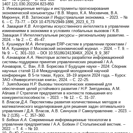
1407.121.030.202204.823-850
3. Инновационные методы и инструменты прогнозирования
экономической конъюнктуры / В.В. Мороз, К.А. Москвичев, В.А.
Мирончук, И.В. Затонская // Индустриальная экономика. – 2023. – №
6. – С. 73–77. – DOI 10.47576/2949-1886_2023_6_73
4.
Завацкая К.В.
Алгоритмы искусственного интеллекта в управлении
изменениями в экономике в условиях глобальных вызовов / К.В.
Завацкая // Интеллектуальные ресурсы – региональному развитию. –
2024. – № 2. – С. 45–47.
5.
Кушнерук М.А.
Интеграция ERP-систем в управлении проектами /
М.А. Кушнерук // Московский экономический журнал. – 2024. – Т. 9. –
№ 9. – С. 301–310. – DOI 10.55186/2413046X_2024_9_9_387
6.
Азнаваров А.А.
Некоторые аспекты разработки информационной
системы поддержки принятия управленческих решений / А.А.
Азнаваров, С. Ван, Л.В. Борисова // Будущее науки – 2024: Сборник
научных статей 11-й Международной молодежной научной
конференции. В 5-ти томах, Курск, 18–19 апреля 2024 года. – Курск:
ЗАО «Университетская книга», 2024. – С. 22–25.
7.
Зиятдинова Н.Р.
Вызовы технологических изменений для
обеспечения целей устойчивого развития / Н.Р. Зиятдинова, А.М.
Аблаев // Стратегия предприятия в контексте повышения его
конкурентоспособности. – 2023. – № 12. – С. 31–37.
8.
Власов Д.А
. Перспективы развития количественных методов и
математического моделирования для решения задач оптимального
управления / Д.А. Власов, А.В. Синчуков // Самоуправление. – 2023. –
№ 2 (135). – С. 357–360.
9.
Бобкин А.А.
Современные информационные технологии в
управлении предприятием / А.А. Бобкин // Столыпинский вестник. –
2022. – Т. 4. – № 10.