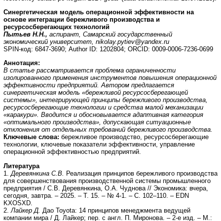
Синергетическая модель операционной эффективности на
основе интеграции бережливого производства и
ресурсосберегающих технологий
Пытьев Н.Н.,
аспирант, Самарский государственный
экономический университет,
nikolay.pytiev@yandex.ru
SPIN-код: 6847-3690; Author ID: 1202804; ORCID: 0009-0006-7236-0699
Аннотация:
В статье рассматривается проблема ограниченности
изолированного применения инструментов повышения операционной
эффективности предприятий. Автором предлагается
синергетическая модель «бережливой ресурсосберегающей
системы», интегрирующей принципы бережливого производства,
ресурсосберегающие технологии и средства малой механизации
«каракури». Вводится и обосновывается адаптивная категория
«оптимального производства», допускающая ситуационные
отклонения от отдельных требований бережливого производства.
Ключевые слова:
бережливое производство, ресурсосберегающие
технологии, ключевые показатели эффективности, управление
операционной эффективностью предприятий.
Литература
1.
Деревянкина С.В.
Реализация принципов бережливого производства
для совершенствования производственной системы промышленного
предприятия / С.В. Деревянкина, О.А. Чуднова // Экономика: вчера,
сегодня, завтра. – 2025. – Т. 15. – № 4-1. – С. 102–110. – EDN
KXOSXD.
2.
Лайкер Д.
Дао Toyota: 14 принципов менеджмента ведущей
компании мира / Д. Лайкер; пер. с англ. П. Миронова. – 2-е изд. – М.: