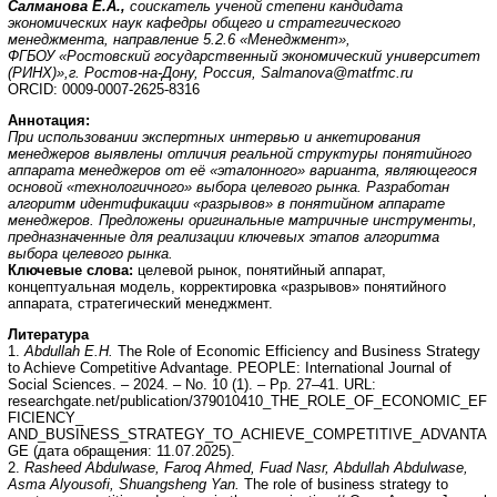
Салманова Е.А.,
соискатель ученой степени кандидата
экономических наук кафедры общего и стратегического
менеджмента, направление 5.2.6 «Менеджмент»,
ФГБОУ «Ростовский государственный экономический университет
(РИНХ)»,
г. Ростов-на-Дону, Россия,
Salmanova@matfmc.ru
ORCID: 0009-0007-2625-8316
Аннотация:
При использовании экспертных интервью и анкетирования
менеджеров выявлены отличия реальной структуры понятийного
аппарата менеджеров от её «эталонного» варианта, являющегося
основой «технологичного» выбора целевого рынка. Разработан
алгоритм идентификации «разрывов» в понятийном аппарате
менеджеров. Предложены оригинальные матричные инструменты,
предназначенные для реализации ключевых этапов алгоритма
выбора целевого рынка.
Ключевые слова:
целевой рынок, понятийный аппарат,
концептуальная модель, корректировка «разрывов» понятийного
аппарата, стратегический менеджмент.
Литература
1.
Abdullah E.H.
The Role of Economic Efficiency and Business Strategy
to Achieve Competitive Advantage. PEOPLE: International Journal of
Social Sciences. – 2024. – No. 10 (1). – Pp. 27–41. URL:
researchgate.net/publication/379010410_THE_ROLE_OF_ECONOMIC_EF
FICIENCY_
AND_BUSINESS_STRATEGY_TO_ACHIEVE_COMPETITIVE_ADVANTA
GE (дата обращения: 11.07.2025).
2.
Rasheed Abdulwase, Faroq Ahmed, Fuad Nasr, Abdullah Abdulwase,
Asma Alyousofi, Shuangsheng Yan.
The role of business strategy to