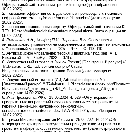
1. Оценка профессиональных рисков. ООО «Профинжиниринг».
Официальный сайт компании. profinzhiniring.ru/(дата обращения:
10.02.2026).
2. Повышаем эффективность дискретных производств с помощью
цифровой системы. zyfra.com/product/dispatcher/ (дата обращения:
10.02.2026).
3. Цифровая помощь производству. Официальный сайт компании К2
ТЕХ. k2.tech/solution/digital-manufacturing-solutions/ (дата обращения:
08.02.2023).
4.
Ряховская А.Н., Хейфец П.И., Зарецкий В.А.
Особенности
антикризисного управления на современном этапе развития экономики
// Финансовый менеджмент. – 2025. – № 4. – С. 113–119.
5. Антикризисное управление: теория и практика / под ред. А.Н.
Ряховской. – М.: КноРус, 2022. – 378 с.
6. Искусственный интеллект (рынок России) [Электронный ресурс] //
TAdviser.ru. URL: tadviser.ru/index.php/ Статья:
Искусственный_интеллект_ (рынок_России) (дата обращения:
14.02.2026).
7. Искусственный интеллект (ИИ, Artificial intelligence, AI)
[Электронный ресурс] // TAdviser.ru. URL: tadviser.ru/index.php/Продукт:
Искусственный_интеллект_ (ИИ,_Artificial_intelligence,_AI) (дата
обращения: 14.02.2026).
8. Указ Президента РФ от 18.06.2024 № 529 «Об утверждении
приоритетных направлений научно-технологического развития и
перечня важнейших наукоемких технологий».
consultant.ru/document/cons_doc_LAW_478980/ (дата обращения:
14.02.2026).
9. Приказ Минэкономразвития России от 29.06.2021 № 392 «Об
утверждении критериев определения принадлежности проектов к
проектам в сфере искусственного интеллекта» (Зарегистрировано в