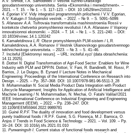
A.V. Shmidt, I.A. Samodfeev // Vestnik Iuzhno-Uralskogo
gosudarstvennogo universiteta. Seriia «Ekonomika i menedzhment». –
2021. – T. 15. – № 1. – S. 117–123. – DOI: 10.14529/em210112
4.
Egorian V.V.
Vidy integratsii programmnykh prilozhenii / V.V. Egorian,
A.V. Kalugin // Stolypinskii vestnik. – 2022. – № 9. – S. 5091–5099.
5.
Afanasev A.A.
Tsifrovaia transformatsiia mashinostroeniia Rossii v
kontekste chetvertoi promyshlennoi revoliutsii / A.A. Afanasev // Voprosy
innovatsionnoi ekonomiki. – 2024. – T. 14. – № 1. – S. 221–240. – DOI:
10.18334/vinec.14.1.120242
6.
Kamaletdinova L.R.
Obzor promyshlennykh PLM-sistem / L.R.
Kamaletdinova, A.A. Romanov // Vestnik Ulianovskogo gosudarstvennogo
tekhnicheskogo universiteta. – 2023. – № 3. – S. 41–46.
7. Inciteful [Elektronnyi resurs]. – URL: inciteful.xyz/ (data obrashcheniia:
14.11.2025).
8.
Dottori N.
Digital Transformation of Agri-Food Sector: Enablers for Wine
Industry with PLM and DPP/N. Dottori, V. Fani, R. Bandinelli, M. Rossi, P.
Barrios, J. Le Duigou, B. Eynard // Lecture Notes in Mechanical
Engineering: Proceedings of the International Conference on Research into
Design. – 2025. – Pp. 357–368. DOI: 10.1007/978-981-96-5511-3_28
9.
Mohammadian N.
Social Media Product Data Integration with Product
Lifecycle Management; Insights for Application of Artificial Intelligence and
Machine Learning / N. Mohammadian, N. Mechai, O. Fatahi Valilai//2021
IEEE International Conference on Industrial Engineering and Engineering
Management (IEEM). – 2022. – Pp. 238–247. DOI:
10.1109/IEEM55944.2022.9989781
10.
Guiné R.P.F.
The duality of innovation and food development versus
purely traditional foods / R.P.F. Guiné, S.G. Florença, M.J. Barroca, O.
Anjos // Trends in Food Science & Technology. – 2021. – Vol. 109. – Pp.
16–24. DOI: 10.1016/j.tifs.2021.01.010
11.
Purwaningsih I.
Current status of functional foods research and