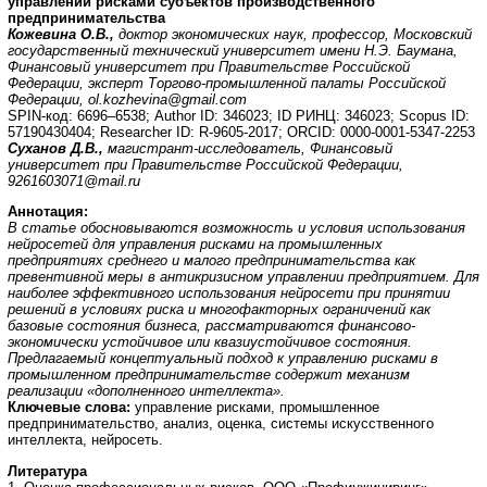
управлении рисками субъектов производственного
предпринимательства
Кожевина О.В.,
доктор экономических наук, профессор, Московский
государственный технический университет имени Н.Э. Баумана,
Финансовый университет при Правительстве Российской
Федерации, эксперт Торгово-промышленной палаты Российской
Федерации,
ol
.
kozhevina
@
gmail
.
com
SPIN-код: 6696–6538; Author ID: 346023; ID РИНЦ: 346023; Scopus ID:
57190430404; Researcher ID: R-9605-2017; ORCID: 0000-0001-5347-2253
Суханов Д.В.,
магистрант-исследователь, Финансовый
университет при Правительстве Российской Федерации,
9261603071@mail.ru
Аннотация:
В статье обосновываются возможность и условия использования
нейросетей для управления рисками на промышленных
предприятиях среднего и малого предпринимательства как
превентивной меры в антикризисном управлении предприятием. Для
наиболее эффективного использования нейросети при принятии
решений в условиях риска и многофакторных ограничений как
базовые состояния бизнеса, рассматриваются финансово-
экономически устойчивое или квазиустойчивое состояния.
Предлагаемый концептуальный подход к управлению рисками в
промышленном предпринимательстве содержит механизм
реализации «дополненного интеллекта».
Ключевые слова:
управление рисками, промышленное
предпринимательство, анализ, оценка, системы искусственного
интеллекта, нейросеть.
Литература