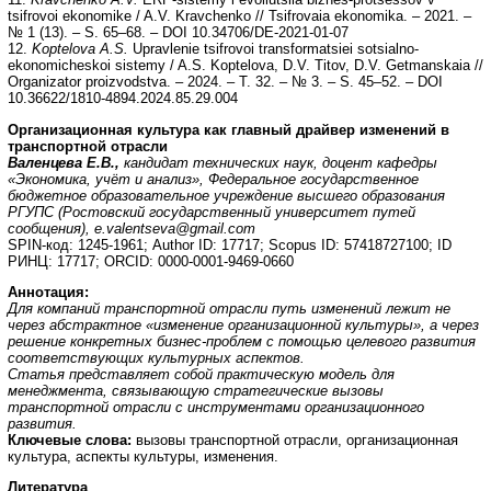
tsifrovoi ekonomike / A.V. Kravchenko // Tsifrovaia ekonomika. – 2021. –
№ 1 (13). – S. 65–68. – DOI 10.34706/DE-2021-01-07
12.
Koptelova A.S.
Upravlenie tsifrovoi transformatsiei sotsialno-
ekonomicheskoi sistemy / A.S. Koptelova, D.V. Titov, D.V. Getmanskaia //
Organizator proizvodstva. – 2024. – T. 32. – № 3. – S. 45–52. – DOI
10.36622/1810-4894.2024.85.29.004
Организационная культура как главный драйвер изменений в
транспортной отрасли
Валенцева Е.В.,
кандидат технических наук, доцент кафедры
«Экономика, учёт и анализ»,
Федеральное государственное
бюджетное образовательное учреждение высшего образования
РГУПС (Ростовский государственный университет путей
сообщения),
e
.
valentseva
@
gmail
.
com
SPIN-код: 1245-1961; Author ID: 17717; Scopus ID: 57418727100; ID
РИНЦ: 17717; ORCID: 0000-0001-9469-0660
Аннотация:
Для компаний транспортной отрасли путь изменений лежит не
через абстрактное «изменение организационной культуры», а через
решение конкретных бизнес-проблем с помощью целевого развития
соответствующих культурных аспектов.
Статья представляет собой практическую модель для
менеджмента, связывающую стратегические вызовы
транспортной отрасли с инструментами организационного
развития.
Ключевые слова:
вызовы транспортной отрасли, организационная
культура, аспекты культуры, изменения.
Литература