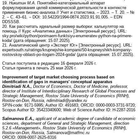
19.
Никитин М.А.
Понятийно-категориальный аппарат
формулирования целей коммерческой деятельности в контексте
применения бизнес-анализа // Учет и статистика. – 2023. – Т. 20. – №
2. – С. 43–61. – DOI: 10.54220/1994-0874.2023.91.91.005. – EDN
DDSSSB.
20. Как рассчитать идеальный размер выборки: калькулятор на
помощь // Курс «Аналитика данных» [Электронный ресурс]. URL:
sky.pro/wiki/python/ponimaem-funktsiyu-enumeratev-python-na-primere-
koda/ (дата обращения: 15.07.2025).
21. Аналитический центр «Эксперт Юг» [Электронный ресурс]. URL:
expertsouth.ru/ratings/krupnejshie-kompanii/50-krupneyshikh-kompaniy-
rostovskoy-oblasti-po-itogam-2024-goda/ (дата обращения: 15.07.2025).
Статья поступила в редакцию 16 февраля 2026 г.
Статья принята в печать 25 мая 2026 г.
Improvement of target market choosing process based on
identification of gaps in managers’ conceptual apparatus
Dimitriadi N.
А
.,
Doctor of Economics, Doctor of Medicine, professor,
director of Institute of Interdisciplinary Research of Global Processes and
Strategic Management, Rostov State University of Economics (RINH),
Rostov-on-Don, Russia, ndimitriadi@yandex.ru
SPIN-code: 9171-5995; Author ID: 491683; ORCID: 0000-0003-3731-9720;
Scopus Author ID: 35423340600; Web of Science Author ID: H-2287-2016
Salmanova E.A.,
applicant of academic degree of candidate of economic
sciences, department of General and Strategic Management, direction
5.2.6 «Management», Rostov State University of Economics (RINH),
Rostov-on-Don, Russia, Salmanova@matfmc.ru
ORCID: 0009-0007-2625-8316