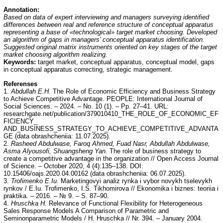
Annotation:
Based on data of expert interviewing and managers surveying identified
differences between real and reference structure of conceptual apparatus
representing a base of «technological» target market choosing. Developed
an algorithm of gaps in managers’ conceptual apparatus identification.
Suggested original matrix instruments oriented on key stages of the target
market choosing algorithm realizing.
Keywords:
target market, conceptual apparatus, conceptual model, gaps
in conceptual apparatus correcting, strategic management.
Referenses
1.
Abdullah E.H.
The Role of Economic Efficiency and Business Strategy
to Achieve Competitive Advantage. PEOPLE: International Journal of
Social Sciences. – 2024. – No. 10 (1). – Pp. 27–41. URL:
researchgate.net/publication/379010410_THE_ROLE_OF_ECONOMIC_EF
FICIENCY_
AND_BUSINESS_STRATEGY_TO_ACHIEVE_COMPETITIVE_ADVANTA
GE (data obrashcheniia: 11.07.2025).
2.
Rasheed Abdulwase, Faroq Ahmed, Fuad Nasr, Abdullah Abdulwase,
Asma Alyousofi, Shuangsheng Yan.
The role of business strategy to
create a competitive advantage in the organization // Open Access Journal
of Science. – October 2020, 4 (4):135–138. DOI:
10.15406/oajs.2020.04.00162 (data obrashcheniia: 06.07.2025).
3.
Trofimenko E.Iu.
Marketingovyi analiz rynka i vybor novykh tselevykh
rynkov / E.Iu. Trofimenko, I.S. Tikhomirova // Ekonomika i biznes: teoriia i
praktika. – 2016. – № 9. – S. 87–90.
4.
Hruschka H.
Relevance of Functional Flexibility for Heterogeneous
Sales Response Models A Comparison of Parametric and
Seminonparametric Models / H. Hruschka // Nr. 394. – January 2004.