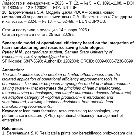
Лидерство и менеджмент. – 2025. – Т. 12. – № 5. – С. 1091–1108. – DOI
10.18334/lim.12.5.123039. – EDN IUTTUE.
10.
Шереметьева С.А.
Модель цикла PDCA – основа новых
методологий управления качеством / С.А. Шереметьева // Стандарты
и качество. – 2024. – № 13. – С. 62–69. – EDN QUPXDU.
Статья поступила в редакцию 14 января 2026 г.
Статья принята в печать 25 мая 2026 г.
Synergetic model of operational efficiency based on the integration of
lean manufacturing and resource-saving technologies
Pytiev N.N.,
postgraduate student, Samara State University of
Economics, nikolay.pytiev@yandex.ru
SPIN-code: 6847-3690; Author ID: 1202804; ORCID: 0009-0006-7236-0699
Annotation:
The article addresses the problem of limited effectiveness from the
isolated application of operational efficiency improvement tools in
enterprises. The author proposes a synergetic model of a «lean resource-
saving system» that integrates the principles of lean manufacturing,
resourcesaving technologies, and simple automation devices («karakuri»).
An adaptive category of «optimal production» is introduced and
substantiated, allowing situational deviations from specific lean
manufacturing requirements.
Keywords:
lean manufacturing, resource-saving technologies, key
performance indicators (KPIs), operational efficiency management of
enterprises.
Referenses
1.
Dereviankina S.V.
Realizatsiia printsipov berezhlivogo proizvodstva dlia