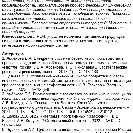
Management, PLM) и особенности их адаптации в пищевой
промышленности. Проанализирован процесс внедрения PLM-решений
и осуществлён сравнительный обзор наиболее распространённых
на сегодняшний день методик оценки их эффективности. Выявлены
их ключевые достоинства, ограничения и практическая
применимость. Рассмотрены стратегии интеграции PLM-систем и
специфика управления ими в рамках деятельности предприятий
пищевой отрасли.
Ключевые слова:
PLM, управление жизненным циклом продукции,
пищевая отрасль, оценка эффективности, методология оценки,
интеграция информационных систем.
Литература
1.
Арсенова Е.А.
Внедрение системы бережливого производства в
процессы создания и разработки новых продуктов: пример компании
«Нестле Россия» / Е.А. Арсенова, Т.Ю. Николаева // Стратегические
решения и риск-менеджмент. – 2018 (1). – С. 118–133.
2.
Грачева И.В.
Управление жизненным циклом продукта в области
информационных технологий: методы и инструменты для оптимизации
процессов и повышения эффективности / И.В. Грачева // Вестник
науки. – 2023. – № 12 (69).
3.
Худякова Т.А.
Противоречия в трактовках понятия жизненного цикла
изделий. Жизненный цикл изделия как бизнес-модель / Т.А. Худякова,
А.В. Шмидт, И.А. Самодфеев // Вестник Южно-Уральского
государственного университета. Серия «Экономика и менеджмент». –
2021. – Т. 15. – № 1. – С. 117–123. – DOI: 10.14529/em210112
4.
Егорян В.В.
Виды интеграции программных приложений / В.В.
Егорян, А.В. Калугин // Столыпинский вестник. – 2022. – № 9. – С.
5091–5099.
5.
Афанасьев А.А.
Цифровая трансформация машиностроения России