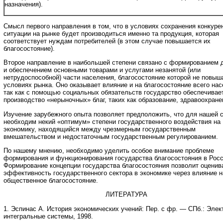
назначения).
Смысл первого направления в том, что в условиях сохранения конкуре
ситуации на рынке будет производиться именно та продукция, которая
соответствует нуждам потребителей (в этом случае повышается их
благосостояние).
Второе направление в наибольшей степени связано с формированием 
и обеспечением основными товарами и услугами незанятой (или
нетрудоспособной) части населения, благосостояние которой не повыш
условиях рынка. Оно оказывает влияние и на благосостояние всего нас
так как с помощью социальных обязательств государство обеспечивае
производство «нерыночных» благ, таких как образование, здравоохране
Изучение зарубежного опыта позволяет предположить, что для нашей 
необходим некий «оптимум» степени государственного воздействия на
экономику, находящийся между чрезмерным государственным
вмешательством и недостаточным государственным регулированием.
По нашему мнению, необходимо уделить особое внимание проблеме
формирования и функционирования государства благосостояния в Росс
Формирование концепции государства благосостояния позволит оценив
эффективность государственного сектора в экономике через влияние н
общественное благосостояние.
ЛИТЕРАТУРА
1. Эспинас А. История экономических учений: Пер. с фр. — СПб.: Эле
интегральные системы, 1998.