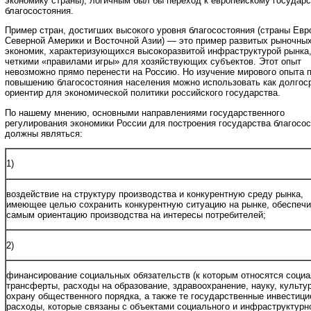
экономику страны), логичным был бы переход к европейскому государс
благосостояния.
Пример стран, достигших высокого уровня благосостояния (страны Евр
Северной Америки и Восточной Азии) — это пример развитых рыночны
экономик, характеризующихся высокоразвитой инфраструктурой рынка
четкими «правилами игры» для хозяйствующих субъектов. Этот опыт
невозможно прямо перенести на Россию. Но изучение мирового опыта 
повышению благосостояния населения можно использовать как долгос
ориентир для экономической политики российского государства.
По нашему мнению, основными направлениями государственного
регулирования экономики России для построения государства благосо
должны являться:
1)
воздействие на структуру производства и конкурентную среду рынка,
имеющее целью сохранить конкурентную ситуацию на рынке, обеспечи
самым ориентацию производства на интересы потребителей;
2)
финансирование социальных обязательств (к которым относятся соци
трансферты, расходы на образование, здравоохранение, науку, культур
охрану общественного порядка, а также те государственные инвестиц
расходы, которые связаны с объектами социального и инфраструктурн