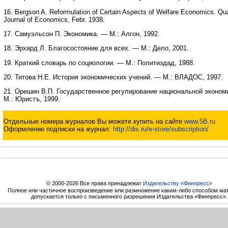
16. Bergson A. Reformulation of Certain Aspects of Welfare Economics. Qua
Journal of Economics, Febr. 1938.
17. Самуэльсон П. Экономика. — М.: Алгон, 1992.
18. Эрхард Л. Благосостояние для всех. — М.: Дело, 2001.
19. Краткий словарь по социологии. — М.: Политиздад, 1988.
20. Титова Н.Е. История экономических учений. — М.: ВЛАДОС, 1997.
21. Орешин В.П. Государственное регулирование национальной эконом
М.: Юристъ, 1999.
Отдельные номера журналов Вы можете купить на сайте
www.5B.ru
Оформление подписки на журнал:
http://dis.ru/e-store/subscription/
© 2000-2026 Все права принадлежат
Издательству «Финпресс»
Полное или частичное воспроизведение или размножение каким-либо способом ма
допускается только с письменного разрешения Издательства «Финпресс».