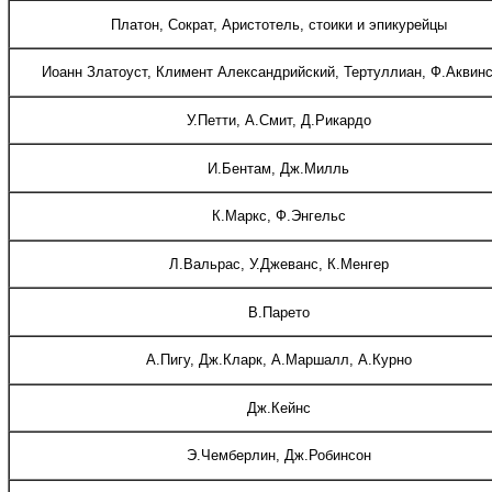
Платон, Сократ, Аристотель, стоики и эпикурейцы
Иоанн Златоуст, Климент Александрийский, Тертуллиан, Ф.Аквин
У.Петти, А.Смит, Д.Рикардо
И.Бентам, Дж.Милль
К.Маркс, Ф.Энгельс
Л.Вальрас, У.Джеванс, К.Менгер
В.Парето
А.Пигу, Дж.Кларк, А.Маршалл, А.Курно
Дж.Кейнс
Э.Чемберлин, Дж.Робинсон