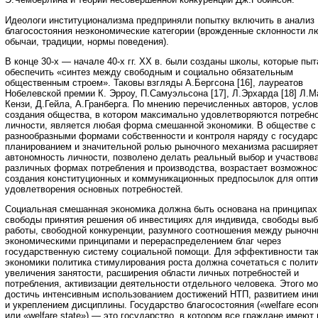
Идеологи институционализма предприняли попытку включить в анализ
благосостояния неэкономические категории (врожденные склонности л
обычаи, традиции, нормы поведения).
В конце 30-х — начале 40-х гг. ХХ в. были созданы школы, которые пы
обеспечить «синтез между свободным и социально обязательным
общественным строем». Таковы взгляды А.Бергсона [16], лауреатов
Нобелевской премии К. Эрроу, П.Самуэльсона [17], Л.Эрхарда [18] Л.М
Кензи, Д.Гейла, А.Гранберга. По мнению перечисленных авторов, усло
создания общества, в котором максимально удовлетворяются потребн
личности, является любая форма смешанной экономики. В обществе с
разнообразными формами собственности и контроля наряду с государ
планированием и значительной ролью рыночного механизма расширяе
автономность личности, позволено делать реальный выбор и участвова
различных формах потребления и производства, возрастает возможнос
создания конституционных и коммуникационных предпосылок для опти
удовлетворения основных потребностей.
Социальная смешанная экономика должна быть основана на принципах
свободы принятия решения об инвестициях для индивида, свободы вы
работы, свободной конкуренции, разумного соотношения между рыноч
экономическими принципами и перераспределением благ через
государственную систему социальной помощи. Для эффективности та
экономики политика стимулирования роста должна сочетаться с полит
увеличения занятости, расширения области личных потребностей и
потребления, активизации деятельности отдельного человека. Этого м
достичь интенсивным использованием достижений НТП, развитием ини
и укреплением дисциплины. Государство благосостояния («welfare eco
или «welfare state») — это государство, в котором все граждане имеют 