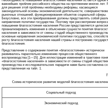
Необходимость повышения благосостояния населения остается одной 
важнейших проблем российского общества на протяжении многих лет. Я
для решения этой проблемы необходимы реформы, касающиеся
законодательной основы экономической деятельности, совершенствов
рыночных отношений, функционирования объектов социальной сферы.
Безусловно, все эти преобразования должны представлять собой разл
направления политики государства. Поэтому при рассмотрении вопроса
повышении благосостояния населения России представляется целесо
проанализировать изменения в объяснении сущности понятия благосос
населения в зависимости от смены стадий общественного производств
основные направления экономической политики государства, способс
росту благосостояния населения нашей страны и построению государс
благосостояния.
Представление о содержании понятия «благосостояние» исторически
развивалось параллельно изменению процессов общественного
воспроизводства [1—15]. Для иллюстрации изменений в трактовке поня
«благосостояние населения» в зависимости от смены стадий обществе
производства и исследовательских парадигм нами была составлена сх
представленная на табл. 1.
Т
Схема историческое развитие моделей благосостояния населен
Социальный подход
Экономический подход