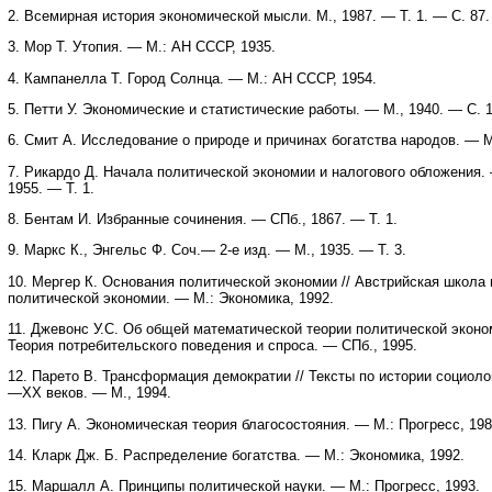
2. Всемирная история экономической мысли. М., 1987. — Т. 1. — С. 87.
3. Мор Т. Утопия. — М.: АН СССР, 1935.
4. Кампанелла Т. Город Солнца. — М.: АН СССР, 1954.
5. Петти У. Экономические и статистические работы. — М., 1940. — С. 1
6. Смит А. Исследование о природе и причинах богатства народов. — М
7. Рикардо Д. Начала политической экономии и налогового обложения.
1955. — Т. 1.
8. Бентам И. Избранные сочинения. — СПб., 1867. — Т. 1.
9. Маркс К., Энгельс Ф. Соч.— 2-е изд. — М., 1935. — Т. 3.
10. Мергер К. Основания политической экономии // Австрийская школа 
политической экономии. — М.: Экономика, 1992.
11. Джевонс У.С. Об общей математической теории политической эконом
Теория потребительского поведения и спроса. — СПб., 1995.
12. Парето В. Трансформация демократии // Тексты по истории социоло
—XX веков. — М., 1994.
13. Пигу А. Экономическая теория благосостояния. — М.: Прогресс, 198
14. Кларк Дж. Б. Распределение богатства. — М.: Экономика, 1992.
15. Маршалл А. Принципы политической науки. — М.: Прогресс, 1993.