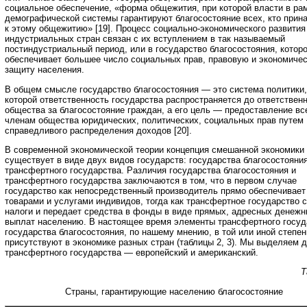
социальное обеспечение, «форма общежития, при которой власти в ра
демографической системы гарантируют благосостояние всех, кто прин
к этому общежитию» [19]. Процесс социально-экономического развития
индустриальных стран связан с их вступлением в так называемый
постиндустриальный период, или в государство благосостояния, котор
обеспечивает большее число социальных прав, правовую и экономиче
защиту населения.
В общем смысле государство благосостояния — это система политики,
которой ответственность государства распространяется до ответствен
общества за благосостояние граждан, а его цель — предоставление вс
членам общества юридических, политических, социальных прав путем
справедливого распределения доходов [20].
В современной экономической теории концепция смешанной экономики
существует в виде двух видов государств: государства благосостояния
трансфертного государства. Различия государства благосостояния и
трансфертного государства заключаются в том, что в первом случае
государство как непосредственный производитель прямо обеспечивает
товарами и услугами индивидов, тогда как трансфертное государство 
налоги и передает средства в фонды в виде прямых, адресных денеж
выплат населению. В настоящее время элементы трансфертного госуд
государства благосостояния, по нашему мнению, в той или иной степен
присутствуют в экономике разных стран (таблицы 2, 3). Мы выделяем д
трансфертного государства — европейский и американский.
Т
Страны, гарантирующие населению благосостояние