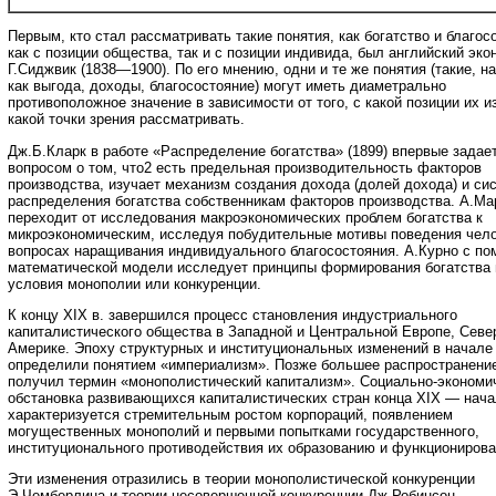
Первым, кто стал рассматривать такие понятия, как богатство и благос
как с позиции общества, так и с позиции индивида, был английский эко
Г.Сиджвик (1838—1900). По его мнению, одни и те же понятия (такие, н
как выгода, доходы, благосостояние) могут иметь диаметрально
противоположное значение в зависимости от того, с какой позиции их из
какой точки зрения рассматривать.
Дж.Б.Кларк в работе «Распределение богатства» (1899) впервые задае
вопросом о том, что2 есть предельная производительность факторов
производства, изучает механизм создания дохода (долей дохода) и си
распределения богатства собственникам факторов производства. А.М
переходит от исследования макроэкономических проблем богатства к
микроэкономическим, исследуя побудительные мотивы поведения чело
вопросах наращивания индивидуального благосостояния. А.Курно с п
математической модели исследует принципы формирования богатства 
условия монополии или конкуренции.
К концу XIX в. завершился процесс становления индустриального
капиталистического общества в Западной и Центральной Европе, Севе
Америке. Эпоху структурных и институциональных изменений в начале
определили понятием «империализм». Позже большее распространени
получил термин «монополистический капитализм». Социально-экономи
обстановка развивающихся капиталистических стран конца XIX — нача
характеризуется стремительным ростом корпораций, появлением
могущественных монополий и первыми попытками государственного,
институционального противодействия их образованию и функциониров
Эти изменения отразились в теории монополистической конкуренции
Э.Чемберлина и теории несовершенной конкуренции Дж.Робинсон.