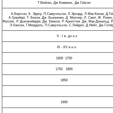
Т.Веблен, Дж.Коммонс, Дж.Гобсон
А.Бергсон, К. Эрроу, П.Самуэльсон, Л.Эрхард. Л.Мак-Кензи, Д.Ге
А.Гранберг, Т. Безли, Дж. Бьюкенен, Д. Миллер, Л. Смит, Ж. Розен,
Фаллис, Р. Дьюзенберри, Дж. Квикли, Р. Арноттом, Дж. Мак-Дональд, Р
Э.Хансен, Г.Мюрдаль, П.Самуэльсон, С.Лейден, Д.Нейл, Дж.Гэлб
V - I в. до н.э
III - XV в.н.э.
1600 1700
1750 1800
1850
1900