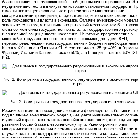
благосостояния, а в американской — общего рыночного равновесия. Эт
неудивительно, если взглянуть на историю становления государств. П
отчасти настоящее европейских стран связано с многовековыми
монархическими традициями, следовательно, исторически сложилась 
роль государства и власти в экономике. Отличие американской модели
заключается в том, что изначально рыночный механизм там был гораз
сильнее, чем силы государственной власти, государственного протекц
и социальной защищенности населения. Некоторые представления о
масштабах государственного сектора в экономике дает доля ВНП,
перераспределяемая через государственный бюджет и внебюджетные
К концу ХХ в. она в Японии и США составляла от 35 до 40%, в Германи
Франции, Италии и Канаде — около 50%, а в Швеции — свыше 60% [21] 
и 2).
Рис. 1. Доля рынка и государственного регулирования в экономике евр
стран
Рис. 2. Доля рынка и государственного регулирования в экономик
Российская модель переходной экономики формируется в большей сте
под влиянием американской модели, без учета индивидуальных особе
и условий страны, менталитета российского населения, хотя ход истор
развития Россия ближе к европейскому пути. Имея огромный опыт
монархического правления и семидесятилетний опыт советской власти 
случаях власть и государственные институты имели колоссальное вли