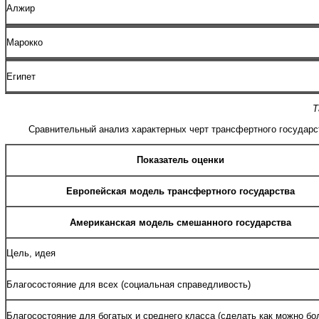
Алжир
Марокко
Египет
Т
Сравнительный анализ характерных черт трансфертного государс
Показатель оценки
Европейская модель трансфертного государства
Американская модель смешанного государства
Цель, идея
Благосостояние для всех (социальная справедливость)
Благосостояние для богатых и среднего класса (сделать как можно б