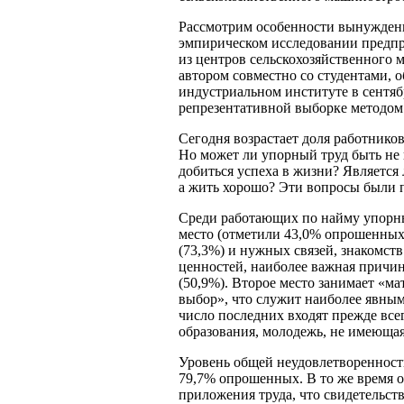
Рассмотрим особенности вынужденн
эмпирическом исследовании предпр
из центров сельскохозяйственного
автором совместно со студентами,
индустриальном институте в сентяб
репрезентативной выборке методом
Сегодня возрастает доля работнико
Но может ли упорный труд быть не 
добиться успеха в жизни? Является
а жить хорошо? Эти вопросы были 
Среди работающих по найму упорны
место (отметили 43,0% опрошенных)
(73,3%) и нужных связей, знакомств
ценностей, наиболее важная причин
(50,9%). Второе место занимает «ма
выбор», что служит наиболее явны
число последних входят прежде вс
образования, молодежь, не имеющая
Уровень общей неудовлетворенности
79,7% опрошенных. В то же время 
приложения труда, что свидетельст