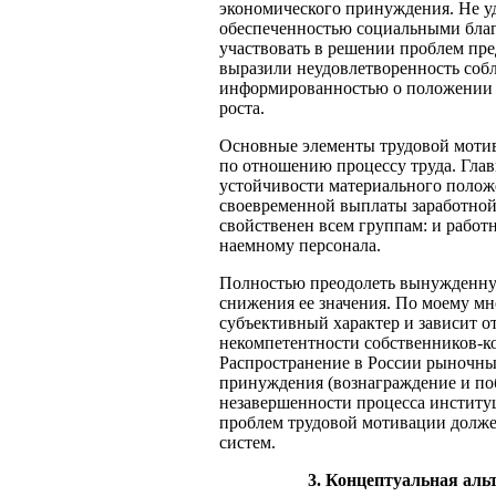
экономического принуждения. Не у
обеспеченностью социальными благ
участвовать в решении проблем пр
выразили неудовлетворенность соб
информированностью о положении 
роста.
Основные элементы трудовой мотив
по отношению процессу труда. Глав
устойчивости материального положе
своевременной выплаты заработно
свойственен всем группам: и рабо
наемному персонала.
Полностью преодолеть вынужденную
снижения ее значения. По моему м
субъективный характер и зависит от
некомпетентности собственников-ко
Распространение в России рыночны
принуждения (вознаграждение и поб
незавершенности процесса институ
проблем трудовой мотивации долже
систем.
3. Концептуальная аль