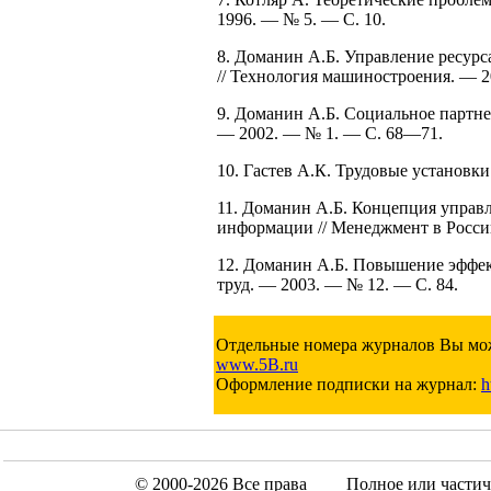
1996. — № 5. — С. 10.
8. Доманин А.Б. Управление ресур
// Технология машиностроения. — 
9. Доманин А.Б. Социальное партнер
— 2002. — № 1. — С. 68—71.
10. Гастев А.К. Трудовые установк
11. Доманин А.Б. Концепция управл
информации // Менеджмент в Росси
12. Доманин А.Б. Повышение эффек
труд. — 2003. — № 12. — С. 84.
Отдельные номера журналов Вы мож
www.5B.ru
Оформление подписки на журнал:
h
© 2000-2026 Все права
Полное или частич