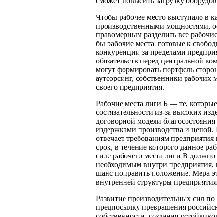
сможет повысить загрузку оборудова
Чтобы рабочее место выступало в 
производственными мощностями, ос
правомерным разделить все рабочие
бы рабочие места, готовые к свобо
конкуренции за пределами предпри
обязательств перед центральной ко
могут формировать портфель сторон
аутсорсинг, собственники рабочих м
своего предприятия.
Рабочие места лиги Б — те, которые
состязательности из-за высоких из
договорной модели благосостояния
издержками производства и ценой. 
отвечает требованиям предприятия 
срок, в течение которого данное ра
силе рабочего места лиги В должно 
необходимым внутри предприятия, н
шанс поправить положение. Мера эт
внутренней структуры предприятия
Развитие производительных сил по
предпосылку превращения российск
собственности, создания устойчиво