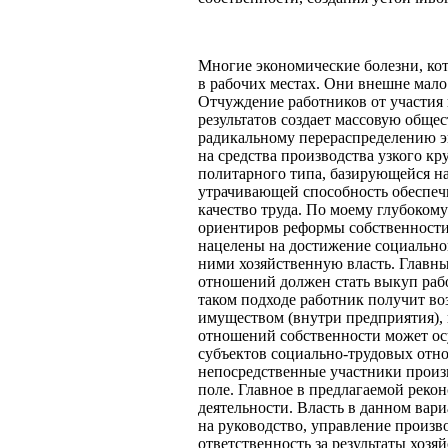
Многие экономические болезни, кот
в рабочих местах. Они внешне мало
Отчуждение работников от участия 
результатов создает массовую обще
радикальному перераспределению эк
на средства производства узкого к
политарного типа, базирующейся н
утрачивающей способность обеспеч
качество труда. По моему глубоком
ориентиров реформы собственност
нацелены на достижение социально
ними хозяйственную власть. Главн
отношений должен стать выкуп раб
таком подходе работник получит во
имуществом (внутри предприятия), 
отношений собственности может ос
субъектов социально-трудовых отн
непосредственные участники произ
поле. Главное в предлагаемой реко
деятельности. Власть в данном вари
на руководство, управление произв
ответственность за результаты хозя