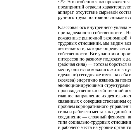
<*> Это особенно ярко проявляетс
предприятий отрасли характеризую
аппарат, отсутствие сырьевой сост
ручного труда постоянно снижаются
Классовая ось внутреннего уклада 
принадлежности собственности . Но
рожденные рыночной экономикой. С
трудовых отношений, мы видим воз
деятельности, которое определяетс
собственности. Все участники прои
интересов по разному подходят к 
(рабочая сила) — готовы бороться з
месте, они истосковались жить в п
идеально) сегодня же взять на себя 
(хозяева) энергично взялись за по
эволюционирующими структурами у
производственно-хозяйственной де
главное направление их деятельнос
связанных с совершенствованием о
проблем корпоративного управленч
силы и рабочего места как единой 
соединение — сложный феномен, вк
типа социально-трудовых отношени
и рабочего места на уровне органи