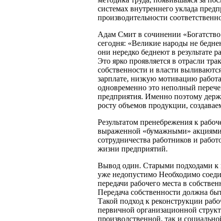
системах внутреннего уклада предп
производительности соответственно
Адам Смит в сочинении «Богатство
сегодня: «Великие народы не бедне
они нередко беднеют в результате р
Это ярко проявляется в отрасли тр
собственности и власти выливаютс
зарплате, низкую мотивацию работ
одновременно это неполный перечен
предприятия. Именно поэтому держ
росту объемов продукции, создава
Результатом пренебрежения к рабоч
выраженной «бумажными» акциями,
сотрудничества работников и работ
жизни предприятий.
Вывод один. Старыми подходами к 
уже недопустимо Необходимо соеди
передачи рабочего места в собстве
Передача собственности должна бы
Такой подход к реконструкции рабо
первичной организационной структ
производственной, так и социальн