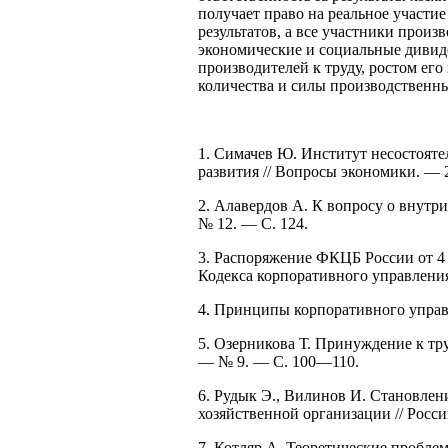
получает право на реальное участи
результатов, а все участники прои
экономические и социальные дивид
производителей к труду, ростом его
количества и силы производственн
1. Симачев Ю. Институт несостояте
развития // Вопросы экономики. — 
2. Алавердов А. К вопросу о внутр
№ 12. — С. 124.
3. Распоряжение ФКЦБ России от 4 
Кодекса корпоративного управлени
4. Принципы корпоративного управ
5. Озерникова Т. Принуждение к тр
— № 9. — С. 100—110.
6. Рудык Э., Вилинов И. Становлен
хозяйственной организации // Росс
7. Котляр А. Теоретические пробле