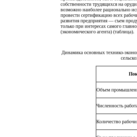
собственности трудящихся на оруди
возможно наиболее рационально ис
провести сертификацию всех рабочи
развития предприятия — съем проду
только при интересах самого главн
(экономического агента) (таблица).
Динамика основных технико-эконо
сельск
Пок
Объем промышленн
Численность рабо
Количество рабочи