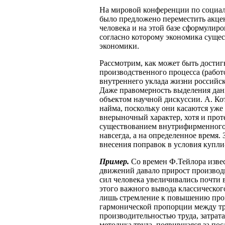
На мировой конференции по социал
было предложено переместить акцен
человека и на этой базе сформулир
согласно которому экономика сущест
экономики.
Рассмотрим, как может быть достиг
производственного процесса (работ
внутреннего уклада жизни российс
Даже правомерность выделения данн
объектом научной дискуссии. А. Ко
найма, поскольку они касаются уж
внерыночный характер, хотя и прот
существованием внутрифирменного р
навсегда, а на определенное время.
внесения поправок в условия купли-
Пример.
Со времен Ф.Тейлора изве
движений давало прирост производи
сил человека увеличивались почти в
этого важного вывода классическог
лишь стремление к повышению прои
гармонической пропорции между 
производительностью труда, затрата
методика труда, появившаяся за по