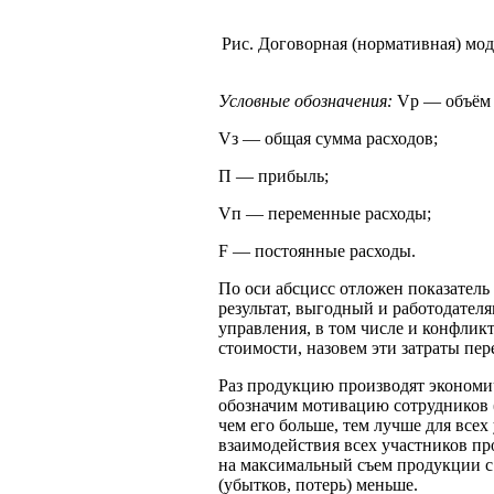
Рис. Договорная (нормативная) мод
Условные обозначения:
Vp — объём 
Vз — общая сумма расходов;
П — прибыль;
Vп — переменные расходы;
F — постоянные расходы.
По оси абсцисс отложен показатель
результат, выгодный и работодател
управления, в том числе и конфлик
стоимости, назовем эти затраты п
Раз продукцию производят экономич
обозначим мотивацию сотрудников (
чем его больше, тем лучше для все
взаимодействия всех участников пр
на максимальный съем продукции с 
(убытков, потерь) меньше.