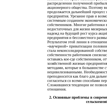
распределении полученной прибыли
акционерного общества. Поэтому вы
продолжается дальнейший процесс 
предприятия. Урезание прав и возм
системным созданием экономических
собственников. Многие работники 
недостаточных для жизни мизерных
надежд на будущий рост курса акци
предприятия и бессовестного разм
Результатом этой линии в отношен
«ваучерной» приватизации половин
стала неконсолидированной собствен
собственности работников снизилас
оставаясь кое-где собственником, от
хозяйственной жизнью предприятия.
методами, которые в большинстве с
нецивилизованными. Необходимость
преподносится как благо для дальн
согласиться со всеми способами пе
Сложившиеся тенденции не позволя
отношения.
2. Основные проблемы в соврем
сельскохоз