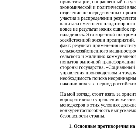
приватизации, направленный на уск
экономической и политической власт
отделение непосредственных произв
участия в распределении результато
капитала вместо его плодотворного
вовсе не результат неких ошибок пр
наладилось. Это коренной постром
хозяйственной жизни предприятий.
факт: результат применения инсти
сельскохозяйственного машиностро
сельского и жилищно-коммунального
попыток рыночной трансформации 
стороны государства. «Социальный 
управления производством и трудо
необходимость поиска неординарных
накопившихся за период российских
На мой взгляд, стоит взять за орие
корпоративного управления жизнью
менеджеров в этих условиях должна
конкурентоспособность выпускаемо
безопасности страны.
1. Основные противоречия на