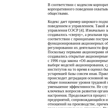
В соответствии с кодексом корпора
корпоративного поведения охватыв
обществами.
Кодекс дает пример широкого подхо
поведением и управлением. Такой ж
управления ОЭСР [4]. Изначально з
создавалось «сверху», а реальная п
соответствии с принципами построе
функционирования акционерных общ
регулировании их деятельности фо
Поскольку первыми акционерами об
создавались открытые акционерные
с 1996 года закона «Об акционерны
выборе моделей акционирования, сд
институтов на то время я оценил бы
устаревшей базы совсем иная. Пра
происходит деградация основной ма
общее понижение уровня трудовой 
уменьшение эффективности. Не слу
ключевых вопросов развития орган
настроения. Продолжается процесс
предприятий, сопровождающийся и
отношений на производстве, приче