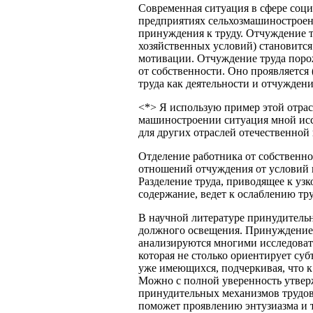
Современная ситуация в сфере соц
предприятиях сельхозмашиностроен
принуждения к труду. Отчуждение 
хозяйственных условий) становит
мотивации. Отчуждение труда порож
от собственности. Оно проявляется
труда как деятельности и отчуждени
<*> Я использую пример этой отрас
машиностроении ситуация мной исс
для других отраслей отечественно
Отделение работника от собственн
отношений отчуждения от условий и 
Разделение труда, приводящее к уз
содержание, ведет к ослаблению тр
В научной литературе принудитель
должного освещения. Принуждение 
анализируются многими исследоват
которая не столько ориентирует суб
уже имеющихся, подчеркивая, что к 
Можно с полной уверенность утвер
принудительных механизмов трудово
поможет проявлению энтузиазма и 