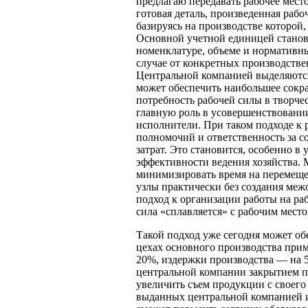
предлагаю передавать рабочее место
готовая деталь, произведенная рабо
базируясь на производстве которой
Основной учетной единицей становит
номенклатуре, объеме и нормативных
случае от конкретных производстве
Центральной компанией выделяются
может обеспечить наибольшее сокр
потребность рабочей силы в творче
главную роль в усовершенствовани
исполнители. При таком подходе к 
полномочий и ответственность за с
затрат. Это становится, особенно 
эффективности ведения хозяйства. 
минимизировать время на перемещен
узлы практически без создания ме
подход к организации работы на раб
сила «сплавляется» с рабочим мест
Такой подход уже сегодня может об
цехах основного производства прим
20%, издержки производства — на 5
центральной компании закрытием пр
увеличить съем продукции с своего 
выданных центральной компанией и 