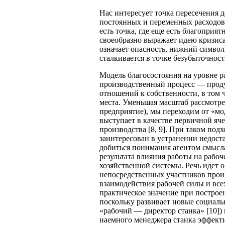
Нас интересует точка пересечения 
постоянных и переменных расходов.
есть точка, где еще есть благоприя
своеобразно выражает идею кризиса
означает опасность, нижний символ
сталкивается в точке безубыточнос
Модель благосостояния на уровне ра
производственный процесс — проду
отношений к собственности, в том ч
места. Уменьшая масштаб рассмотрен
предприятие), мы переходим от «мод
выступает в качестве первичной яч
производства [8, 9]. При таком по
заинтересован в устранении недост
добиться понимания агентом смысла
результата влияния работы на рабо
хозяйственной системы. Речь идет 
непосредственных участников произ
взаимодействия рабочей силы и все
практическое значение при постро
поскольку развивает новые социаль
«рабочий — директор станка» [10]) 
наемного менеджера станка эффекти