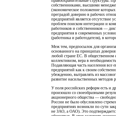
правоохранительные структуры. Пр
собственниками, высшими менеджер
(экономическое положение которых 
преградой доверию в рабочих отно
предприятий является отсутствие 
проблем поиском интеграции и ко
работников и собственников — дикт
предприятия в современных условия
(работника и работодателя), в котор
Меж тем, предпосылок для организа
основанного на принципах доверия 
любой стране ЕС. В общественном с
коллективизм, вера в необходимость
Подавляющая часть населения все е
предприятий как к своим собствен
убеждению, вытравлять из массовог
развитие насильственных методов 
У поля российских реформ есть и д
произошло со своеобразными резуль
акционерного общества — свободно
России не было обусловлено стремл
предприятиях возникли по сути зак
не ЗАО, а ОАО). Это подтверждает
обществах. В этих условиях акцион