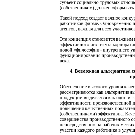
субъект социально-трудовых отнош
(собственником) должен оформлять
Такой подход создает важное конк
работников фирме. Одновременно п
агентов, важная для всех участнико
Эта концепция становится важным 
эффективного института корпорати
новой «философии» внутреннего ук
функционирования производственно
века.
4. Возможная альтернатива 
пр
Обеспечение высокого уровня каче
рассматриваются как альтернативн
продукции выделяется как один из
эффективности производственной д
повышения качественных показате
(собственниками) эффективна. Качес
совершенства производственного об
непосредственно на рабочих местах
участии каждого работника в улучше