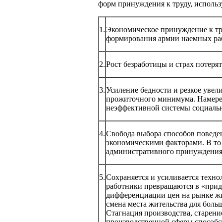
форм принуждения к труду, использ
1.
Экономическое принуждение к тру
формирования армии наемных раб
2.
Рост безработицы и страх потеря
3.
Усиление бедности и резкое увел
прожиточного минимума. Намерен
неэффективной системы социаль
4.
Свобода выбора способов поведен
экономическими факторами. В то
административного принуждения
5.
Сохраняется и усиливается техно
работники превращаются в «прида
дифференциации цен на рынке жи
смена места жительства для боль
Стагнация производства, старени
производственной сферы способс