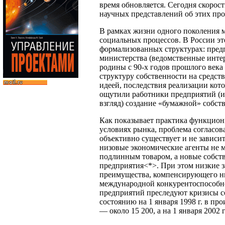
время обновляется. Сегодня скорост
научных представлений об этих про
В рамках жизни одного поколения
социальных процессов. В России это
формализованных структурах: предп
министерства (ведомственные инте
родины с 90-х годов прошлого век
структуру собственности на средст
идеей, последствия реализации кот
ощутили работники предприятий (из
взгляд) создание «бумажной» собств
Как показывает практика функцион
условиях рынка, проблема согласов
объективно существует и не зависи
низовые экономические агенты не 
подлинным товаром, а новые собст
предприятия<*>. При этом низкие з
преимущества, компенсирующего ни
международной конкурентоспособно
предприятий преследуют кризисы со
состоянию на 1 января 1998 г. в про
— около 15 200, а на 1 января 2002 г