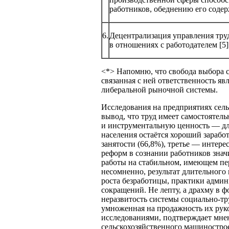
работников, обеднению его содер
6.
Децентрализация управления тру
в отношениях с работодателем [5]
<*> Напомню, что свобода выбора с
связанная с ней ответственность 
либеральной рыночной системы.
Исследования на предприятиях сел
вывод, что труд имеет самостоятел
и инструментальную ценность — дл
населения остаётся хороший заработ
занятости (66,8%), третье — интерес
реформ в сознании работников знач
работы на стабильном, имеющем пер
несомненно, результат длительного
роста безработицы, практики адми
сокращений. Не лепту, а драхму в 
неразвитость системы социально-т
умноженная на продажность их руко
исследованиями, подтверждает мне
сельскохозяйственного машиностро