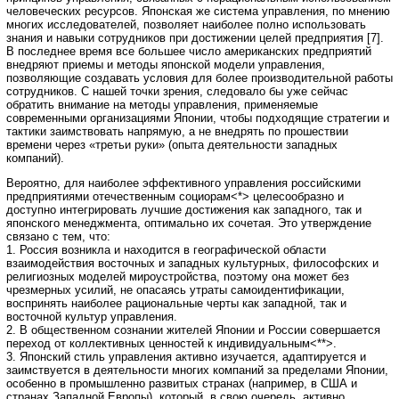
человеческих ресурсов. Японская же система управления, по мнению
многих исследователей, позволяет наиболее полно использовать
знания и навыки сотрудников при достижении целей предприятия [7].
В последнее время все большее число американских предприятий
внедряют приемы и методы японской модели управления,
позволяющие создавать условия для более производительной работы
сотрудников. С нашей точки зрения, следовало бы уже сейчас
обратить внимание на методы управления, применяемые
современными организациями Японии, чтобы подходящие стратегии и
тактики заимствовать напрямую, а не внедрять по прошествии
времени через «третьи руки» (опыта деятельности западных
компаний).
Вероятно, для наиболее эффективного управления российскими
предприятиями отечественным социорам<*> целесообразно и
доступно интегрировать лучшие достижения как западного, так и
японского менеджмента, оптимально их сочетая. Это утверждение
связано с тем, что:
1. Россия возникла и находится в географической области
взаимодействия восточных и западных культурных, философских и
религиозных моделей мироустройства, поэтому она может без
чрезмерных усилий, не опасаясь утраты самоидентификации,
воспринять наиболее рациональные черты как западной, так и
восточной культур управления.
2. В общественном сознании жителей Японии и России совершается
переход от коллективных ценностей к индивидуальным<**>.
3. Японский стиль управления активно изучается, адаптируется и
заимствуется в деятельности многих компаний за пределами Японии,
особенно в промышленно развитых странах (например, в США и
странах Западной Европы), который, в свою очередь, активно