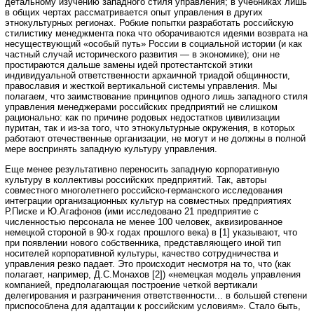
детальному изучению западного стиля управления; в учебниках лишь
в общих чертах рассматривается опыт управления в других
этнокультурных регионах. Робкие попытки разработать российскую
стилистику менеджмента пока что оборачиваются идеями возврата на
несуществующий «особый путь» России в социальной истории (и как
частный случай исторического развития — в экономике); они не
простираются дальше замены идей протестантской этики
индивидуальной ответственности архаичной триадой общинности,
православия и жесткой вертикальной системы управления. Мы
полагаем, что заимствование принципов одного лишь западного стиля
управления менеджерами российских предприятий не слишком
рационально: как по причине родовых недостатков цивилизации
пуритан, так и из-за того, что этнокультурные окружения, в которых
работают отечественные организации, не могут и не должны в полной
мере воспринять западную культуру управления.
Еще менее результативно переносить западную корпоративную
культуру в коллективы российских предприятий. Так, авторы
совместного многолетнего российско-германского исследования
интеграции организационных культур на совместных предприятиях
Р.Писке и Ю.Агафонов (ими исследовано 21 предприятие с
численностью персонала не менее 100 человек, аквизированное
немецкой стороной в 90-х годах прошлого века) в [1] указывают, что
при появлении нового собственника, представляющего иной тип
носителей корпоративной культуры, качество сотрудничества и
управления резко падает. Это происходит несмотря на то, что (как
полагает, например, Д.С.Монахов [2]) «немецкая модель управления
компанией, предполагающая построение четкой вертикали
делегирования и разграничения ответственности... в большей степени
приспособлена для адаптации к российским условиям». Стало быть,