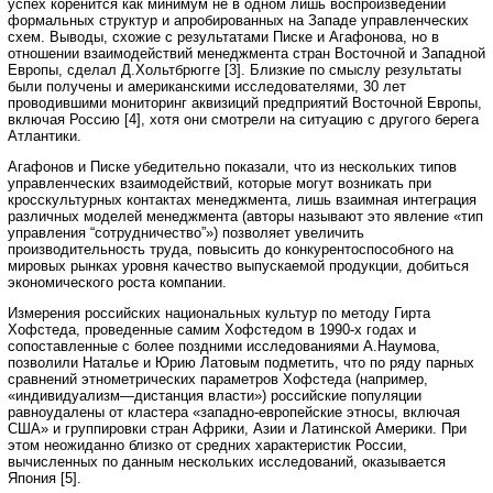
успех коренится как минимум не в одном лишь воспроизведении
формальных структур и апробированных на Западе управленческих
схем. Выводы, схожие с результатами Писке и Агафонова, но в
отношении взаимодействий менеджмента стран Восточной и Западной
Европы, сделал Д.Хольтбрюгге [3]. Близкие по смыслу результаты
были получены и американскими исследователями, 30 лет
проводившими мониторинг аквизиций предприятий Восточной Европы,
включая Россию [4], хотя они смотрели на ситуацию с другого берега
Атлантики.
Агафонов и Писке убедительно показали, что из нескольких типов
управленческих взаимодействий, которые могут возникать при
кросскультурных контактах менеджмента, лишь взаимная интеграция
различных моделей менеджмента (авторы называют это явление «тип
управления “сотрудничество”») позволяет увеличить
производительность труда, повысить до конкурентоспособного на
мировых рынках уровня качество выпускаемой продукции, добиться
экономического роста компании.
Измерения российских национальных культур по методу Гирта
Хофстеда, проведенные самим Хофстедом в 1990-х годах и
сопоставленные с более поздними исследованиями А.Наумова,
позволили Наталье и Юрию Латовым подметить, что по ряду парных
сравнений этнометрических параметров Хофстеда (например,
«индивидуализм—дистанция власти») российские популяции
равноудалены от кластера «западно-европейские этносы, включая
США» и группировки стран Африки, Азии и Латинской Америки. При
этом неожиданно близко от средних характеристик России,
вычисленных по данным нескольких исследований, оказывается
Япония [5].