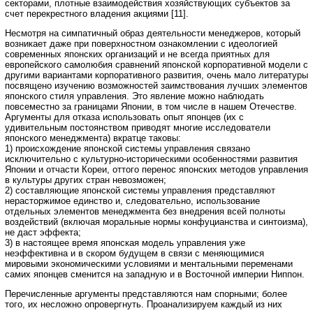
секторами, плотные взаимодействия хозяйствующих субъектов за
счет перекрестного владения акциями [11].
Несмотря на симпатичный образ деятельности менеджеров, который
возникает даже при поверхностном ознакомлении с идеологией
современных японских организаций и не всегда приятных для
европейского самолюбия сравнений японской корпоративной модели с
другими вариантами корпоративного развития, очень мало литературы
посвящено изучению возможностей заимствования лучших элементов
японского стиля управления. Это явление можно наблюдать
повсеместно за границами Японии, в том числе в нашем Отечестве.
Аргументы для отказа использовать опыт японцев (их с
удивительным постоянством приводят многие исследователи
японского менеджмента) вкратце таковы:
1) происхождение японской системы управления связано
исключительно с культурно-историческими особенностями развития
Японии и отчасти Кореи, оттого перенос японских методов управления
в культуры других стран невозможен;
2) составляющие японской системы управления представляют
нерасторжимое единство и, следовательно, использование
отдельных элементов менеджмента без внедрения всей полноты
воздействий (включая моральные нормы конфуцианства и синтоизма),
не даст эффекта;
3) в настоящее время японская модель управления уже
неэффективна и в скором будущем в связи с меняющимися
мировыми экономическими условиями и ментальными переменами
самих японцев сменится на западную и в Восточной империи Ниппон.
Перечисленные аргументы представляются нам спорными; более
того, их несложно опровергнуть. Проанализируем каждый из них