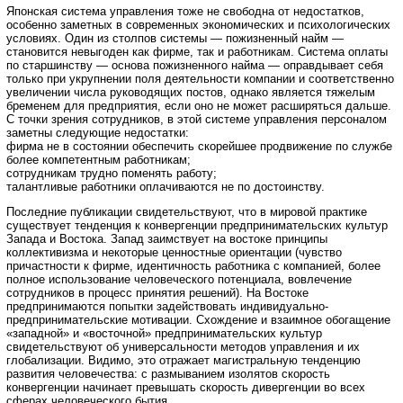
Японская система управления тоже не свободна от недостатков,
особенно заметных в современных экономических и психологических
условиях. Один из столпов системы — пожизненный найм —
становится невыгоден как фирме, так и работникам. Система оплаты
по старшинству — основа пожизненного найма — оправдывает себя
только при укрупнении поля деятельности компании и соответственно
увеличении числа руководящих постов, однако является тяжелым
бременем для предприятия, если оно не может расширяться дальше.
С точки зрения сотрудников, в этой системе управления персоналом
заметны следующие недостатки:
фирма не в состоянии обеспечить скорейшее продвижение по службе
более компетентным работникам;
сотрудникам трудно поменять работу;
талантливые работники оплачиваются не по достоинству.
Последние публикации свидетельствуют, что в мировой практике
существует тенденция к конвергенции предпринимательских культур
Запада и Востока. Запад заимствует на востоке принципы
коллективизма и некоторые ценностные ориентации (чувство
причастности к фирме, идентичность работника с компанией, более
полное использование человеческого потенциала, вовлечение
сотрудников в процесс принятия решений). На Востоке
предпринимаются попытки задействовать индивидуально-
предпринимательские мотивации. Схождение и взаимное обогащение
«западной» и «восточной» предпринимательских культур
свидетельствуют об универсальности методов управления и их
глобализации. Видимо, это отражает магистральную тенденцию
развития человечества: с размыванием изолятов скорость
конвергенции начинает превышать скорость дивергенции во всех
сферах человеческого бытия.