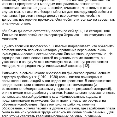
японских предприятиях молодым специалистам позволяется
экспериментировать и делать ошибки; считается, что только в этом
случае можно накопить бесценный опыт для последующей работы в
компании. При этом японцы делают все возможное, чтобы не
допустить повторения промахов. Они любят учиться как на своем, так
и на чужом опыте.
<*> Сама династия остается у власти по сей день, но сегодняшняя
Япония по воле покойного императора Хирохито — конституционная
монархия.
Однако японский профессор К. Сибагаки подчеркивает, что объяснять
эффективность японских методов управления персоналом лишь
культурными особенностями развития Японии явно недостаточно. Не
отрицая важности особенностей национального менталитета, он
указывает и на сугубо экономическую логичность управленческих
методов, что придает им универсальный характер [12].
Например, в самом начале образования финансово-промышленных
структур дзайбацу<*> (1910—1930) большинство пришедших в
промышленность людей были недавние крестьяне. В совершенстве
владея сложными технологиями террасного земледелия (и,
естественно, обладая развитым упорством и прекрасной моторикой),
они не имели опыта работы у станков. Национальная промышленность
испытывала острый дефицит в квалифицированных кадрах, и
предприниматели вынуждены были тратить немалые ресурсы на
обучение новобранцев. При этом многие рабочие, получив
образование, хотели перейти в другие компании, где заработная плата
была выше или условия труда казались им более приемлемыми. Для
того чтобы удержать квалифицированных рабочих, обученных