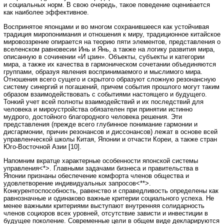
и социальных норм. В свою очередь, такое поведение оценивается
как наиболее эффективное.
Воспринятое японцами и во многом сохранившееся как устойчивая
традиция миропонимания и отношения к миру, традиционное китайское
мировоззрение опирается на теорию пяти элементов, представления о
вселенском равновесии Инь и Янь, а также на логику развития мира,
описанную в сочинении «И цзин». Объекты, субъекты и категории
мира, а также их качества в гармоническом сочетании объединяются
группами, образуя явления воспринимаемого и мыслимого мира.
Отношения всего сущего и скрытого образуют сложную резонансную
систему синергий и погашений, причем события прошлого могут таким
образом взаимодействовать с событиями настоящего и будущего.
Тонкий учет всей полноты взаимодействий и их последствий для
человека и мироустройства обязателен при принятии истинно
мудрого, достойного благородного человека решения. Эти
представления (прежде всего глубинное понимание гармонии и
дисгармонии, причин резонансов и диссонансов) лежат в основе всей
управленческой школы Китая, Японии и отчасти Кореи, а также стран
Юго-Восточной Азии [10].
Напомним вкратце характерные особенности японской системы
управления<*>. Главными задачами бизнеса и правительства в
Японии признаны обеспечение комфорта членов общества и
удовлетворение индивидуальных запросов<**>.
Конкурентоспособность, равенство и справедливость определены как
равнозначные и одинаково важные критерии социального успеха. Не
менее важными критериями выступают внутренняя солидарность
членов социоров всех уровней, отсутствие зависти и инвестиции в
будущее поколение. Современные цели в общем виде декларируются