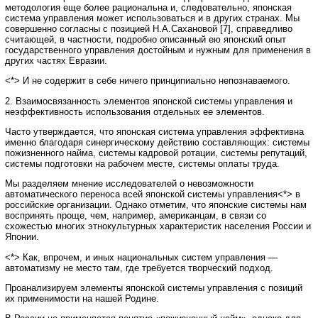
методология еще более рациональна и, следовательно, японская
система управления может использоваться и в других странах. Мы
совершенно согласны с позицией Н.А.Сахановой [7], справедливо
считающей, в частности, подробно описанный ею японский опыт
государственного управления достойным и нужным для применения в
других частях Евразии.
<*> И не содержит в себе ничего принципиально непознаваемого.
2. Взаимосвязанность элементов японской системы управления и
неэффективность использования отдельных ее элементов.
Часто утверждается, что японская система управления эффективна
именно благодаря синергическому действию составляющих: системы
пожизненного найма, системы кадровой ротации, системы репутаций,
системы подготовки на рабочем месте, системы оплаты труда.
Мы разделяем мнение исследователей о невозможности
автоматического переноса всей японской системы управления<*> в
российские организации. Однако отметим, что японские системы нам
воспринять проще, чем, например, американцам, в связи со
схожестью многих этнокультурных характеристик населения России и
Японии.
<*> Как, впрочем, и иных национальных систем управления —
автоматизму не место там, где требуется творческий подход.
Проанализируем элементы японской системы управления с позиций
их применимости на нашей Родине.