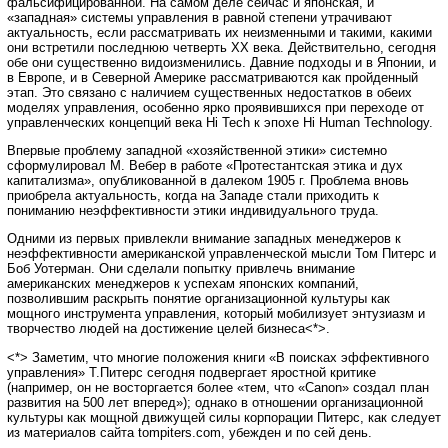
фальсифицированной. На самом деле сейчас и японская, и
«западная» системы управления в равной степени утрачивают
актуальность, если рассматривать их неизменными и такими, какими
они встретили последнюю четверть ХХ века. Действительно, сегодня
обе они существенно видоизменились. Давние подходы и в Японии, и
в Европе, и в Северной Америке рассматриваются как пройденный
этап. Это связано с наличием существенных недостатков в обеих
моделях управления, особенно ярко проявившихся при переходе от
управленческих концепций века Hi Tech к эпохе Hi Human Technology.
Впервые проблему западной «хозяйственной этики» системно
сформулировал М. Вебер в работе «Протестантская этика и дух
капитализма», опубликованной в далеком 1905 г. Проблема вновь
приобрела актуальность, когда на Западе стали приходить к
пониманию неэффективности этики индивидуального труда.
Одними из первых привлекли внимание западных менеджеров к
неэффективности американской управленческой мысли Том Питерс и
Боб Уотерман. Они сделали попытку привлечь внимание
американских менеджеров к успехам японских компаний,
позволившим раскрыть понятие организационной культуры как
мощного инструмента управления, который мобилизует энтузиазм и
творчество людей на достижение целей бизнеса<*>.
<*> Заметим, что многие положения книги «В поисках эффективного
управления» Т.Питерс сегодня подвергает яростной критике
(например, он не восторгается более «тем, что «Canon» создал план
развития на 500 лет вперед»); однако в отношении организационной
культуры как мощной движущей силы корпорации Питерс, как следует
из материалов сайта tompiters.com, убежден и по сей день.