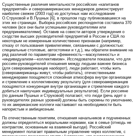
Существенные различия ментальности российских «капитанов
предприятий» и североамериканских менеджеров демонстрирует
наиболее свежее (2003 год) из доступных нам исследование
О.Струковой и В.Пушных [6], в прошлом году публиковавшееся на
этих же страницах. Выборка российских респондентов составила 370
человек (все они были успешными руководителями или
предпринимателями). Оставив на совести авторов утверждения о
сходстве высших руководителей предприятий в России и США по
некоторым не измеренным количественно признакам (например,
отказу от пользования привилегиями, связанными с должностью:
специальные столовые, автостоянки и т.д.), мы обратили внимание на
ряд различий по параметрам «феминность—маскулинность» и
«индивидуализм—коллективизм». Исследователи показали, что для
россиян-руководителей отношения между людьми важнее бизнеса
(для североамериканцев наоборот), люди работают, чтобы жить
(североамериканцы живут, чтобы работать), отечественными
менеджерами поощряются спокойная атмосфера внутри организации
и стремление к коллективному результату (для североамериканцев
поощряются конкуренция внутри организации и стремление каждого
добиться наилучших индивидуальных результатов). Если россияне
(по данным Пушных и Струковой) полагают, что люди (речь идет о
руководителях разных уровней) должны быть скромны по умолчанию,
то их американские коллеги настаивают на необходимости быть
напористым и амбициозным.
По отечественным понятиям, отношения начальников и подчиненных
должны определяться моральными нормами, как в семье (отнюдь не
контрактом, основанным на взаимной выгоде). Российский
менеджмент полагает правильным управление через коллектив, с