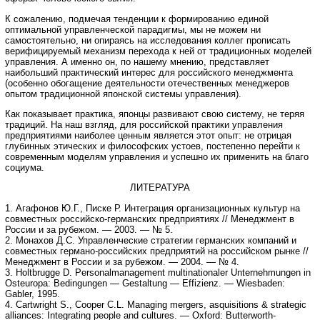
К сожалению, подмечая тенденции к формированию единой
оптимальной управленческой парадигмы, мы не можем ни
самостоятельно, ни опираясь на исследования коллег прописать
верифицируемый механизм перехода к ней от традиционных моделей
управления. А именно он, по нашему мнению, представляет
наибольший практический интерес для российского менеджмента
(особенно обогащение деятельности отечественных менеджеров
опытом традиционной японской системы управления).
Как показывает практика, японцы развивают свою систему, не теряя
традиций. На наш взгляд, для российской практики управления
предприятиями наиболее ценным является этот опыт: не отрицая
глубинных этических и философских устоев, постепенно перейти к
современным моделям управления и успешно их применить на благо
социума.
ЛИТЕРАТУРА
1. Агафонов Ю.Г., Писке Р. Интеграция организационных культур на
совместных российско-германских предприятиях // Менеджмент в
России и за рубежом. — 2003. — № 5.
2. Монахов Д.С. Управленческие стратегии германских компаний и
совместных германо-российских предприятий на российском рынке //
Менеджмент в России и за рубежом. — 2004. — № 4.
3. Holtbrugge D. Personalmanagement multinationaler Unternehmungen in
Osteuropa: Bedingungen — Gestaltung — Effizienz. — Wiesbaden:
Gabler, 1995.
4. Cartwright S., Cooper C.L. Managing mergers, asquisitions & strategic
alliances: Integrating people and cultures. — Oxford: Butterworth-