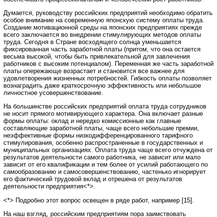
Думается, руководству российских предприятий необходимо обратить
особое внимание на современную японскую систему оплаты труда.
Создание мотивационной среды на японских предприятиях прежде
всего заключается во внедрении стимулирующих методов оплаты
труда. Сегодня в Стране восходящего солнца уменьшается
фиксированная часть заработной платы (притом, что она остается
весьма высокой, чтобы быть привлекательной для завлечения
работников с высоким потенциалом). Переменная же часть заработной
платы опережающе возрастает и становится все важнее для
удовлетворения жизненных потребностей. Гибкость оплаты позволяет
вознаградить даже краткосрочную эффективность или небольшое
личностное усовершенствование.
На большинстве российских предприятий оплата труда сотрудников
не носит прямого мотивирующего характера. Она включает разные
формы оплаты: оклад и нередко комиссионные как главные
составляющие заработной платы, чаще всего небольшие премии,
неэффективные формы низкодифференцированного тарифного
стимулирования, особенно распространенные в государственных и
муниципальных организациях. Оплата труда чаще всего отчуждена от
результатов деятельности самого работника, не зависит или мало
зависит от его квалификации и тем более от усилий работающего по
самообразованию и самосовершенствованию, частенько игнорирует
его фактический трудовой вклад и отрешена от результатов
деятельности предприятия<*>.
<*> Подробно этот вопрос освещен в ряде работ, например [15].
На наш взгляд, российским предприятиям пора заимствовать