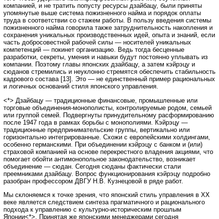
компанией, и не тратить попусту ресурсы дзайбацу, были приняты
упомянутые выше система пожизненного найма и порядок оплаты
труда в соответствии со стажем работы. В пользу введения системы
пожизненного найма говорила также затруднительность накопления и
сохранения уникальных производственных идей, опыта и знаний, если
часть добросовестной рабочей силы — носителей уникальных
компетенций — покинет организацию. Ведь тогда бесценные
разработки, секреты, умения и навыки будут постоянно уплывать из
компании. Поэтому главы японских дзайбацу, а затем кэйрэцу и
сюданов стремились и неуклонно стремятся обеспечить стабильность
кадрового состава [13]. Это — не единственный пример рациональных
и логичных оснований стиля японского управления.
<*> Дзайбацу — традиционные финансовые, промышленные или
торговые объединения-монополисты, контролируемые родом, семьей
или группой семей. Подвергнуты принудительному расформированию
после 1947 года в рамках борьбы с монополиями. Кэйрэцу —
традиционные предпринимательские группы, вертикально или
горизонтально интегрированные. Схожи с европейскими холдингами,
особенно германскими. При объединении кэйрэцу с банком и (или)
страховой компанией на основе перекрестного владения акциями, что
помогает обойти антимонопольное законодательство, возникает
объединение — сюдан. Сегодня сюданы фактически стали
преемниками дзайбацу. Вопрос функционирования кэйрэцу подробно
разобран профессором ДВГУ Н.В. Кузнецовой в ряде работ.
Мы склоняемся к точке зрения, что японский стиль управления в ХХ
веке является следствием синтеза прагматичного и рационального
подхода к управлению с культурно-историческим прошлым
Японии<*>. Принятая же японскими менеджерами сегодня