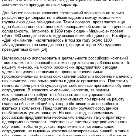
экономически принудительный характер.
Для бизнес-практики японских предприятий характерна не только
ротация внутри фирмы, но и обмен кадрами между компаниями
группы либо даже объединения. Таким образом, проявляется еще
одна базовая ценность японской корпоративной модели — групповая
солидарность. Например, в 1989 году сюдан «Мицубиси» провел
обмен 680 менеджерами между компаниями объединения. В кэйрэцу
«Дай ити Кангин» насчитывалось в том же году около 1100
«блуждающих» топ-менеджеров (!), среди которых 88 трудились
президентами фирм [14].
Целесообразно использовать в деятельности российских компаний
также элементы японской системы подготовки на рабочем месте. По
нашему мнению, на многих российских предприятиях сегодня
уделяется излишнее внимание проверке специальных
профессиональных знаний соискателей работы и особенно наличию у
них значительного опыта работы в других организациях. При этом у
немногих предприятий существуют собственные программы обучения
сотрудников. В японских компаниях, напротив, за редким
исключением не требуют от образовательных учреждений
специальной узкой подготовки и учитывают при приеме на работу
главным образом общий кругозор работников и их способность
вжиться в коллектив. Предприятия сами обучают сотрудников
необходимым узким навыкам. На наш взгляд, современным
российским предприятиям необходимо внедрять такую практику и
одновременно создавать собственные системы внутрифирменного
обучения, чтобы не упускать перспективных потенциальных
сотрудников, не имеющих узкоспециализированных знаний, а также
обеспечивать профессиональный и человеческий рост работников.