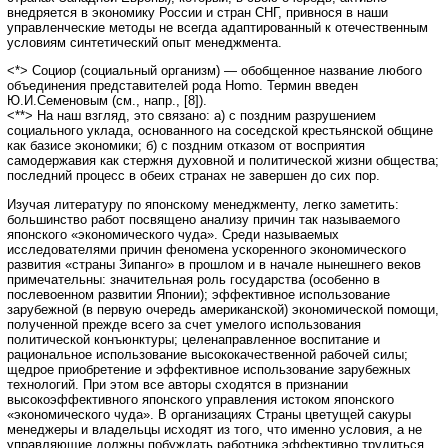
внедряется в экономику России и стран СНГ, привнося в наши
управленческие методы не всегда адаптированный к отечественным
условиям синтетический опыт менеджмента.
<*> Социор (социальный организм) — обобщенное название любого
объединения представителей рода Homo. Термин введен
Ю.И.Семеновым (см., напр., [8]).
<**> На наш взгляд, это связано: а) с поздним разрушением
социального уклада, основанного на соседской крестьянской общине
как базисе экономики; б) с поздним отказом от восприятия
самодержавия как стержня духовной и политической жизни общества;
последний процесс в обеих странах не завершен до сих пор.
Изучая литературу по японскому менеджменту, легко заметить:
большинство работ посвящено анализу причин так называемого
японского «экономического чуда». Среди называемых
исследователями причин феномена ускоренного экономического
развития «страны Зипанго» в прошлом и в начале нынешнего веков
примечательны: значительная роль государства (особенно в
послевоенном развитии Японии); эффективное использование
зарубежной (в первую очередь американской) экономической помощи,
полученной прежде всего за счет умелого использования
политической конъюнктуры; целенаправленное воспитание и
рациональное использование высококачественной рабочей силы;
щедрое приобретение и эффективное использование зарубежных
технологий. При этом все авторы сходятся в признании
высокоэффективного японского управления истоком японского
«экономического чуда». В организациях Страны цветущей сакуры
менеджеры и владельцы исходят из того, что именно условия, а не
управляющие должны побуждать работника эффективно трудиться.