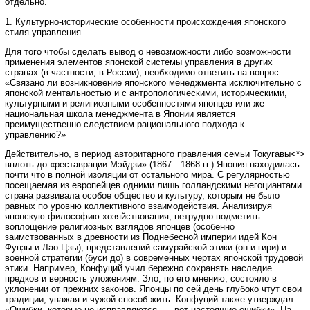
отдельно.
1. Культурно-исторические особенности происхождения японского
стиля управления.
Для того чтобы сделать вывод о невозможности либо возможности
применения элементов японской системы управления в других
странах (в частности, в России), необходимо ответить на вопрос:
«Связано ли возникновение японского менеджмента исключительно с
японской ментальностью и с антропологическими, историческими,
культурными и религиозными особенностями японцев или же
национальная школа менеджмента в Японии является
преимущественно следствием рационального подхода к
управлению?»
Действительно, в период авторитарного правления семьи Токугавы<*>
вплоть до «реставрации Мэйдзи» (1867—1868 гг.) Япония находилась
почти что в полной изоляции от остального мира. С регулярностью
посещаемая из европейцев одними лишь голландскими негоциантами
страна развивала особое общество и культуру, которым не было
равных по уровню коллективного взаимодействия. Анализируя
японскую философию хозяйствования, нетрудно подметить
воплощение религиозных взглядов японцев (особенно
заимствованных в древности из Поднебесной империи идей Кон
Фуцзы и Лао Цзы), представлений самурайской этики (он и гири) и
военной стратегии (буси до) в современных чертах японской трудовой
этики. Например, Конфуций учил бережно сохранять наследие
предков и верность уложениям. Зло, по его мнению, состояло в
уклонении от прежних законов. Японцы по сей день глубоко чтут свои
традиции, уважая и чужой способ жить. Конфуций также утверждал:
«Ошибки, которые не исправляются, — вот настоящие ошибки». На