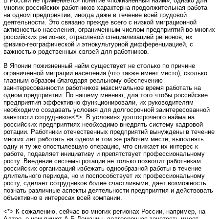
В России не применяется понятие «пожизненный найм», однако для
многих российских работников характерна продолжительная работа
на одном предприятии, иногда даже в течение всей трудовой
деятельности. Это связано прежде всего с низкой миграционной
активностью населения, ограниченным числом предприятий во многих
российских регионах, отраслевой специализацией регионов, их
физико-географической и этнокультурной дифференциацией, с
важностью родственных связей для работников.
В Японии пожизненный найм существует не столько по причине
ограниченной миграции населения (что также имеет место), сколько
главным образом благодаря реальному обеспечению
заинтересованности работников максимальное время работать на
одном предприятии. По нашему мнению, для того чтобы российские
предприятия эффективно функционировали, их руководителям
необходимо создавать условия для долгосрочной заинтересованной
занятости сотрудников<*>. В условиях долгосрочного найма на
российских предприятиях необходимо внедрять систему кадровой
ротации. Работники отечественных предприятий вынуждены в течение
многих лет работать на одном и том же рабочем месте, выполнять
одну и ту же опостылевшую операцию, что снижает их интерес к
работе, подавляет инициативу и препятствует профессиональному
росту. Введение системы ротации не только позволит работникам
российских организаций избежать однообразной работы в течение
длительного периода, но и поспособствует их профессиональному
росту, сделает сотрудников более счастливыми, дает возможность
познать различные аспекты деятельности предприятия и действовать
объективно в интересах всей компании.
<*> К сожалению, сейчас во многих регионах России, например, на
Алтае, о чем пишет А.Б.Доманин, долгосрочная занятость имеет