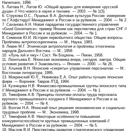
Hanemann, 1996.
5. Латова Н., Латов Ю. «Общий аршин» для измерения «русской
души» // Что нового в науке и технике. — 2003. — № 1(3).
6. Струкова О.С., Пушных В.А. Деловая культура России: измерение
по Г.Хофстиду// Менеджмент в России и за рубежом. — 2004. — № 2.
7. Саханова А.Н. Новая парадигма государственного управления
«Good Governance»: пример Японии как перспектива для стран СНГ //
Менеджмент в России и за рубежом. — 2004. — № 1.
8. Семенов Ю.И. История первобытного общества. Общие вопросы.
Проблемы антропосоциогенеза. — М., Наука, 1983.
9. Левин М.Г. Этническая антропология и проблемы этногенеза
народов Дальнего Востока. — М., 1958.
10. «Лунь юй и чжу» / Сост. Ян Боцзюнь. — Пекин, 1958.
11. Леонтьева Е. Японская экономика вчера, сегодня, завтра. Общие
условия развития // Знакомьтесь — Япония. — 2000. — № 26.
12. Хлынов В.Н. Японские «секреты» управления персоналом. — М.:
Восточная литература, 1995.
13. Мокринский Ю.Л., Новикова Е.А. Опыт работы лучших японских
фирм. — Воронеж: Тавров ЛТД, 1994.
14. Кузнецова Н.В. Финансово-промышленные группы японского типа
// Менеджмент в России и за рубежом. — 2004. — № 1.
15. Тимофеев А.В. Принципы политики оплаты труда персонала
крупного промышленного холдинга // Менеджмент в России и за
рубежом. — 2004. — № 4.
16. Волгин Н.А. Японский опыт решения экономических и социально-
трудовых проблем. — М.: Экономика, 1998.
17. Тимофеев А.В. Некоторые особенности повышения
конкурентоспособности крупных промышленных компаний //
Менеджмент в России и за рубежом. — 2004. — № 5.
18. Маслов В.И. Перспективы развития стратегического управления