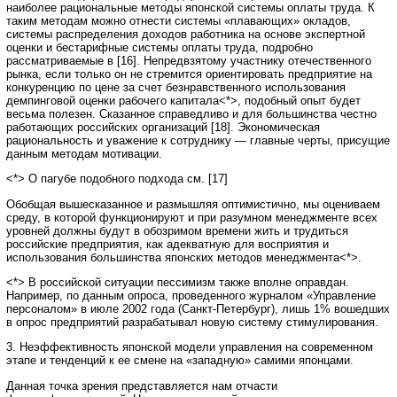
наиболее рациональные методы японской системы оплаты труда. К
таким методам можно отнести системы «плавающих» окладов,
системы распределения доходов работника на основе экспертной
оценки и бестарифные системы оплаты труда, подробно
рассматриваемые в [16]. Непредвзятому участнику отечественного
рынка, если только он не стремится ориентировать предприятие на
конкуренцию по цене за счет безнравственного использования
демпинговой оценки рабочего капитала<*>, подобный опыт будет
весьма полезен. Сказанное справедливо и для большинства честно
работающих российских организаций [18]. Экономическая
рациональность и уважение к сотруднику — главные черты, присущие
данным методам мотивации.
<*> О пагубе подобного подхода см. [17]
Обобщая вышесказанное и размышляя оптимистично, мы оцениваем
среду, в которой функционируют и при разумном менеджменте всех
уровней должны будут в обозримом времени жить и трудиться
российские предприятия, как адекватную для восприятия и
использования большинства японских методов менеджмента<*>.
<*> В российской ситуации пессимизм также вполне оправдан.
Например, по данным опроса, проведенного журналом «Управление
персоналом» в июле 2002 года (Санкт-Петербург), лишь 1% вошедших
в опрос предприятий разрабатывал новую систему стимулирования.
3. Неэффективность японской модели управления на современном
этапе и тенденций к ее смене на «западную» самими японцами.
Данная точка зрения представляется нам отчасти