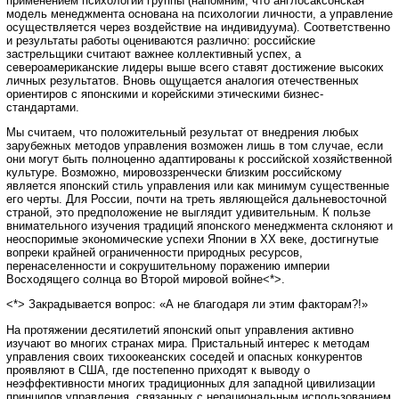
применением психологии группы (напомним, что англосаксонская
модель менеджмента основана на психологии личности, а управление
осуществляется через воздействие на индивидуума). Соответственно
и результаты работы оцениваются различно: российские
застрельщики считают важнее коллективный успех, а
североамериканские лидеры выше всего ставят достижение высоких
личных результатов. Вновь ощущается аналогия отечественных
ориентиров с японскими и корейскими этическими бизнес-
стандартами.
Мы считаем, что положительный результат от внедрения любых
зарубежных методов управления возможен лишь в том случае, если
они могут быть полноценно адаптированы к российской хозяйственной
культуре. Возможно, мировоззренчески близким российскому
является японский стиль управления или как минимум существенные
его черты. Для России, почти на треть являющейся дальневосточной
страной, это предположение не выглядит удивительным. К пользе
внимательного изучения традиций японского менеджмента склоняют и
неоспоримые экономические успехи Японии в ХХ веке, достигнутые
вопреки крайней ограниченности природных ресурсов,
перенаселенности и сокрушительному поражению империи
Восходящего солнца во Второй мировой войне<*>.
<*> Закрадывается вопрос: «А не благодаря ли этим факторам?!»
На протяжении десятилетий японский опыт управления активно
изучают во многих странах мира. Пристальный интерес к методам
управления своих тихоокеанских соседей и опасных конкурентов
проявляют в США, где постепенно приходят к выводу о
неэффективности многих традиционных для западной цивилизации
принципов управления, связанных с нерациональным использованием