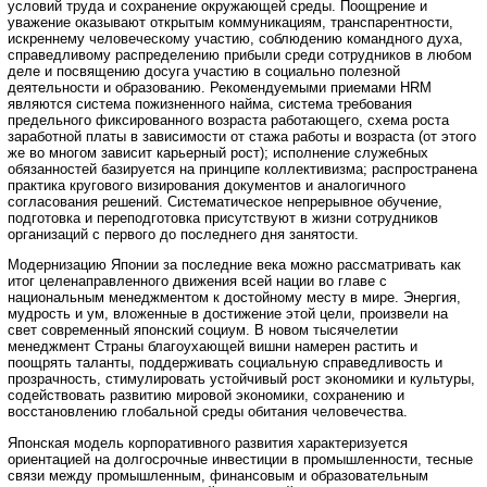
условий труда и сохранение окружающей среды. Поощрение и
уважение оказывают открытым коммуникациям, транспарентности,
искреннему человеческому участию, соблюдению командного духа,
справедливому распределению прибыли среди сотрудников в любом
деле и посвящению досуга участию в социально полезной
деятельности и образованию. Рекомендуемыми приемами HRM
являются система пожизненного найма, система требования
предельного фиксированного возраста работающего, схема роста
заработной платы в зависимости от стажа работы и возраста (от этого
же во многом зависит карьерный рост); исполнение служебных
обязанностей базируется на принципе коллективизма; распространена
практика кругового визирования документов и аналогичного
согласования решений. Систематическое непрерывное обучение,
подготовка и переподготовка присутствуют в жизни сотрудников
организаций с первого до последнего дня занятости.
Модернизацию Японии за последние века можно рассматривать как
итог целенаправленного движения всей нации во главе с
национальным менеджментом к достойному месту в мире. Энергия,
мудрость и ум, вложенные в достижение этой цели, произвели на
свет современный японский социум. В новом тысячелетии
менеджмент Страны благоухающей вишни намерен растить и
поощрять таланты, поддерживать социальную справедливость и
прозрачность, стимулировать устойчивый рост экономики и культуры,
содействовать развитию мировой экономики, сохранению и
восстановлению глобальной среды обитания человечества.
Японская модель корпоративного развития характеризуется
ориентацией на долгосрочные инвестиции в промышленности, тесные
связи между промышленным, финансовым и образовательным