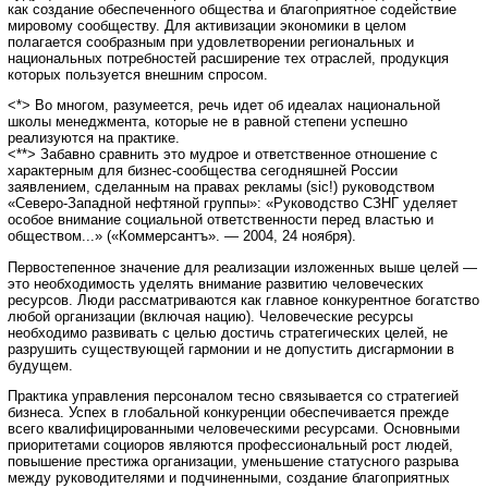
как создание обеспеченного общества и благоприятное содействие
мировому сообществу. Для активизации экономики в целом
полагается сообразным при удовлетворении региональных и
национальных потребностей расширение тех отраслей, продукция
которых пользуется внешним спросом.
<*> Во многом, разумеется, речь идет об идеалах национальной
школы менеджмента, которые не в равной степени успешно
реализуются на практике.
<**> Забавно сравнить это мудрое и ответственное отношение с
характерным для бизнес-сообщества сегодняшней России
заявлением, сделанным на правах рекламы (sic!) руководством
«Северо-Западной нефтяной группы»: «Руководство СЗНГ уделяет
особое внимание социальной ответственности перед властью и
обществом...» («Коммерсантъ». — 2004, 24 ноября).
Первостепенное значение для реализации изложенных выше целей —
это необходимость уделять внимание развитию человеческих
ресурсов. Люди рассматриваются как главное конкурентное богатство
любой организации (включая нацию). Человеческие ресурсы
необходимо развивать с целью достичь стратегических целей, не
разрушить существующей гармонии и не допустить дисгармонии в
будущем.
Практика управления персоналом тесно связывается со стратегией
бизнеса. Успех в глобальной конкуренции обеспечивается прежде
всего квалифицированными человеческими ресурсами. Основными
приоритетами социоров являются профессиональный рост людей,
повышение престижа организации, уменьшение статусного разрыва
между руководителями и подчиненными, создание благоприятных