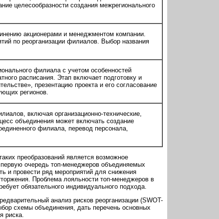
ние целесообразности создания межрегионального
динению акционерами и менеджментом компании.
тий по реорганизации филиалов. Выбор названия
ионального филиала с учетом особенностей
тного расписания. Этап включает подготовку и
ельстве», презентацию проекта и его согласование
ующих регионов.
лиалов, включая организационно-технические,
цесс объединения может включать создание
оединенного филиала, перевод персонала,
таких преобразований является возможное
в первую очередь топ-менеджеров объединяемых
ть и провести ряд мероприятий для снижения
тторжения. Проблема лояльности топ-менеджеров в
требует обязательного индивидуального подхода.
редварительный анализ рисков реорганизации (SWOT-
ыбор схемы объединения, дать перечень основных
я риска.