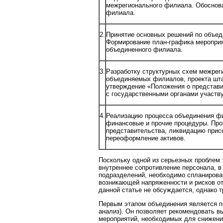
межрегионального филиала. Обоснова
филиала.
2.
Принятие основных решений по объе
Формирование план-графика мероприя
объединенного филиала.
3.
Разработку структурных схем межрег
объединяемых филиалов, проекта шта
утверждение «Положения о представит
с государственными органами участв
4.
Реализацию процесса объединения фи
финансовые и прочие процедуры. Про
представительства, ликвидацию прис
переоформление активов.
Поскольку одной из серьезных проблем 
внутреннее сопротивление персонала, 
подразделений, необходимо спланирова
возникающей напряженности и рисков о
данной статье не обсуждается, однако 
Первым этапом объединения является п
анализ). Он позволяет рекомендовать в
мероприятий, необходимых для снижени