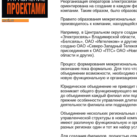
Реорганизация операторов электросвязи
ориентирована на создание в каждом ф
компании. Таким образом, было образо
Правило образования межрегиональных
производилось к компании, находящейся
Например, в Центральном округе созда
«Электросвязь» Владимирской области,
«Белсвязь», ОАО «Ивтелеком» и другие
создано ОАО «Северо-Западный Телеком
присоединения к ОАО «ПТС» ОАО «Новг
области и других).
Процесс формирования межрегиональных
окончание пока формально. Для того ч
объединении возможности, необходимо 
новую функциональную и организационн
Юридическое объединение не приводит 
возникает общего функционирующего ме
до объединения каждый филиал или под
прежние особенности управления длите
деятельности филиала или подразделен
Объединение нескольких региональных 
управленческой структуры в новой ком
имеют различную функциональную и орг
разных регионах один и тот же набор усл
Для создания филиалов, полностью отв