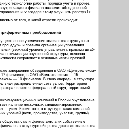
диную технологию работы, порядка учета и прочее.
внутри каждого филиала позволит объединенной
управления и благодаря этому улучшить работу<1>.
исимо от того, в какой отрасли происходит
утрифирменных преобразований
существенное увеличение количества структурных
я процедуры и правила организации управления
льный (верхний) уровень управления с правами штаб-
ача оптимизации внутренней структуры, включая
актически сохраняются основные черты прежней
после завершения объединения в ОАО «Центртелеком»
ь 17 филиалов, в ОАО «Волгателеком» — 15
еком» — 10 филиалов. В свою очередь, в структуре
ельная распределенная сеть узлов. Территорией
ератора является федеральный округ, территорией
лекоммуникационных компаний в России обусловлена
гает наличие нескольких специализированных
 — узел. Кроме того, в структуре таких компаний
х уровней (цехи, производства, участки, группы).
 общества стали филиалами, а их собственные
илиалов в структуре общества достигло количества