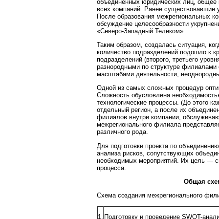
объединенных юридических лиц, общее
всех компаний. Ранее существовавшие у
После образования межрегиональных к
обсуждение целесообразности укрупне
«Северо-Западный Телеком».
Таким образом, создалась ситуация, ко
количество подразделений подошло к кр
подразделений (второго, третьего уровн
разнородными по структуре филиалами 
масштабами деятельности, неоднородны
Одной из самых сложных процедур опти
Сложность обусловлена необходимостью
технологические процессы. (До этого 
отдельный регион, а после их объедин
филиалов внутри компании, обслуживаю
межрегионального филиала представляе
различного рода.
Для подготовки проекта по объединени
анализа рисков, сопутствующих объеди
необходимых мероприятий. Их цель — с
процесса.
Общая схе
Схема создания межрегионального фил
1.
Подготовку и проведение SWOT-анали