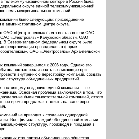
 в телекоммуникационном секторе в России была
едеральном округе единой телекоммуникационной
вано семь межрегиональных компаний.
 компаний было следующим: присоединение
 в административном центре округа.
но ОАО «Центртелеком» (в его состав вошли ОАО
 ОАО «Электрсвязь» Калужской области, ОАО
). В Северо-западном федеральном округе было
» (реорганизация проводилась в форме
ородтелеком», ОАО «Электросвязь» Архангельской
 компаний завершился к 2003 году. Однако его
тобы полностью реализовать возникающие при
провести внутреннюю перестройку компаний, создать
ую структуру объединенных предприятий.
к настоящему созданию единой компании — не
ханизма. Основная проблема заключается в том, что
разделение были самостоятельной компанией, оттого
льное время продолжают влиять на все сферы
ия.
компаний не приводит к созданию однородной
пании. Все филиалы каждой объединенной компании
анизационную структуру, производя и продавая в
уг.
ечающих стандартам объединенного общества,