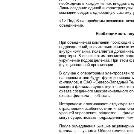
необходимо в каждом из них внедрить е
Лишь создание единой инфраструктуры 
компании создать однородную систему 
<1> Подобные проблемы возникают незав
объединение.
Необходимость вн
При объединении компаний происходит 
подразделений, значительно изменяютс
внутри компании, появляется дополните
квартиры. В связи с этим возникает зад
укрупнение подразделений. При этом ф
функциональной организации.
В случае с операторами электросвязи 
на первом этапе будут функционироват
филиалов, в ОАО «Северо-Западный Тел
каждого филиала существует самостоят
охвата созданного межрегионального оп
охвата филиала — область.
Исторически сложившаяся структура те
отраслевыми особенностями и предпола
уровней управления: общество — филиал
могут существовать подразделения нижни
После объединения бывшие акционерные
филиалы — узлами. Общее количество ф