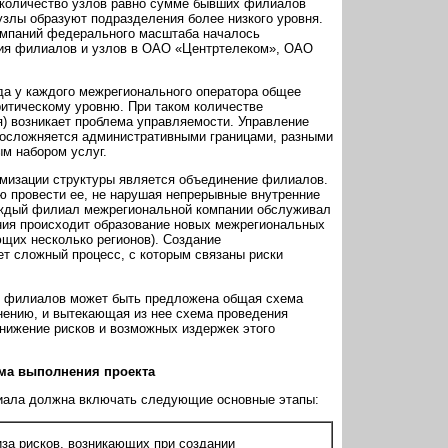
 количество узлов равно сумме бывших филиалов
злы образуют подразделения более низкого уровня.
омпаний федерального масштаба началось
ния филиалов и узлов в ОАО «Центртелеком», ОАО
гда у каждого межрегионального оператора общее
итическому уровню. При таком количестве
я) возникает проблема управляемости. Управление
осложняется административными границами, разными
м набором услуг.
мизации структуры является объединение филиалов.
 провести ее, не нарушая непрерывные внутренние
каждый филиал межрегиональной компании обслуживал
ения происходит образование новых межрегиональных
щих несколько регионов). Создание
т сложный процесс, с которым связаны риски
ю филиалов может быть предложена общая схема
нению, и вытекающая из нее схема проведения
нижение рисков и возможных издержек этого
ма выполнения проекта
иала должна включать следующие основные этапы:
за рисков, возникающих при создании