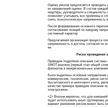
Оценку рисков предлагается проводить
из направлений оценки. В состав каждо
квартиры, руководители и специалисты 
позволяет учитывать все проблемы и сп
снять психологическую напряженность 
После формирования основного перечня
согласования позиций по каждому напра
системный характер.
Предлагаемая организация процесса по
напряженность и достичь согласия по о
ее.
Риски проведения 
Приведем подробное описание системы 
SWOT-анализа (первый этап общей схем
филиалов в межрегиональных компаниях
Были выделены основные направления а
коммерческие, технические, риски сист
бухгалтерского и налогового учета, рис
качестве примера приведем описание ос
электросвязи.
<2> Вполне вероятно, что для компаний
будет использовать иную группировку р
вариант разбиения рисков может быть вз