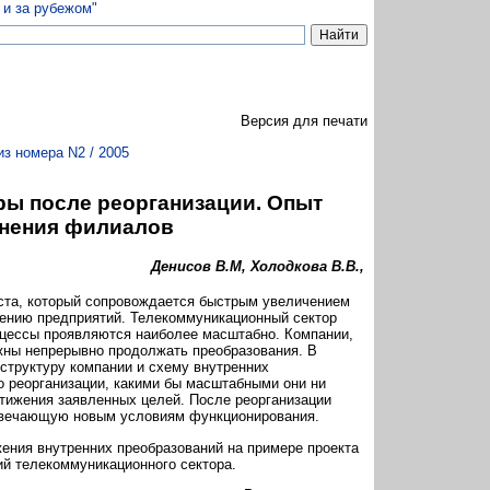
Версия для печати
из номера N2 / 2005
ры после реорганизации. Опыт
нения филиалов
Денисов В.М, Холодкова В.В.,
ста, который сопровождается быстрым увеличением
нению предприятий. Телекоммуникационный сектор
оцессы проявляются наиболее масштабно. Компании,
жны непрерывно продолжать преобразования. В
структуру компании и схему внутренних
о реорганизации, какими бы масштабными они ни
тижения заявленных целей. После реорганизации
отвечающую новым условиям функционирования.
ения внутренних преобразований на примере проекта
ий телекоммуникационного сектора.