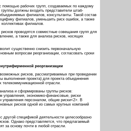
 с помощью рабочих групп, создаваемых по каждому
й группы должны входить представители штаб-
объединяемых филиалов, консультанты. Такой состав
ецифику филиалов, уменьшить риск ошибок, а также
в коллективах филиалов.
 рисков проводятся совместные совещания групп для
влению, а также для анализа рисков, носящих
зволит существенно снизить первоначальную
сновным вопросам реорганизации, согласовать сроки
внутрифирменной реорганизации
возможных рисков, рассматриваемых при проведении
ы выполнения проекта) для проекта объединения
 телекоммуникационной отрасли.
нализа и сформированы группы рисков:
ем управления, экономико-финансовые, риски
ки управления персоналом, общие риски<2>. В
новных рисков одной из самых крупных компаний
 с другой спецификой деятельности целесообразно
исков. Однако представляется, что предлагаемый
ят за основу почти в любой отрасли.