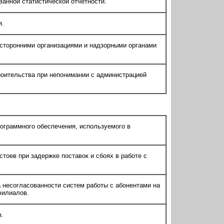
анной статистической отчетности.
я.
 сторонними организациями и надзорными органами
роительства при непонимании с администрацией
ограммного обеспечения, используемого в
тоев при задержке поставок и сбоях в работе с
 несогласованности систем работы с абонентами на
филиалов.
в.