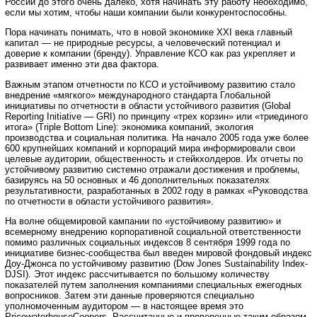
России до этого очень далеко, хотя начинать эту работу необходимо,
если мы хотим, чтобы наши компании были конкурентоспособны.
Пора начинать понимать, что в новой экономике XXI века главный
капитал — не природные ресурсы, а человеческий потенциал и
доверие к компании (бренду). Управление КСО как раз укрепляет и
развивает именно эти два фактора.
Важным этапом отчетности по КСО и устойчивому развитию стало
внедрение «мягкого» международного стандарта Глобальной
инициативы по отчетности в области устойчивого развития (Global
Reporting Initiative — GRI) по принципу «трех корзин» или «триединого
итога» (Triple Bottom Line): экономика компаний, экология
производства и социальная политика. На начало 2005 года уже более
600 крупнейших компаний и корпораций мира информировали свои
целевые аудитории, общественность и стейкхолдеров. Их отчеты по
устойчивому развитию системно отражали достижения и проблемы,
базируясь на 50 основных и 46 дополнительных показателях
результативности, разработанных в 2002 году в рамках «Руководства
по отчетности в области устойчивого развития».
На волне общемировой кампании по «устойчивому развитию» и
всемерному внедрению корпоративной социальной ответственности
помимо различных социальных индексов 8 сентября 1999 года по
инициативе бизнес-сообщества был введен мировой фондовый индекс
Доу-Джонса по устойчивому развитию (Dow Jones Sustainability Index-
DJSI). Этот индекс рассчитывается по большому количеству
показателей путем заполнения компаниями специальных ежегодных
вопросников. Затем эти данные проверяются специально
уполномоченным аудитором — в настоящее время это
PricewaterhouseCoopers. Рассчитанные и проверенные таким образом