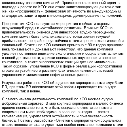
социальному развитию компаний. Произошел качественный сдвиг в
подходе к работе по КСО: она стала капиталообразующей точно так
же, как «прозрачность», финансовая отчетность по международным
стандартам, защита прав миноритариев, делегирование полномочий.
Приоритетом КСО пользуются мероприятия в области охраны
окружающей среды и «устойчивого развития». Влияние КСО на
привлекательность бизнеса для инвесторов трудно переоценить:
компания может быть привлекательна с точки зрения текущей
прибыльности, но крайне неустойчива с точки зрения экологической и
социальной. Отчеты по КСО начиная примерно с 90-х годов прошлого
века показывают и доказывают инвестору, что данная компания
уделяет постоянное внимание экологическим и социальным аспектам
в своей деятельности, а риски социальных внутренних и внешних
конфликтов, а также экологических санкций для нее минимальны.
Таким образом, управление КСО в форме реализации корпоративной
стратегии устойчивого развития фактически является системой
управления и минимизации нефинансовых рисков.
Результаты работы по КСО объединяются корпоративными службами
PR, при этом PR-обеспечение этой работы происходит как внутри
компаний, так и вовне.
С самого начала деятельность компаний по КСО носила сугубо
добровольный характер. В мир крупных корпораций и малого бизнеса
пришло понимание того, что быть социально ответственными в
современном мире необходимо, а главное, выгодно — растет
капитализация, укрепляется устойчивость и привлекательность
бизнеса. Поэтому разработке «Отчетов о корпоративной социальной
ответственности» стало уделяться особое внимание, компании стали