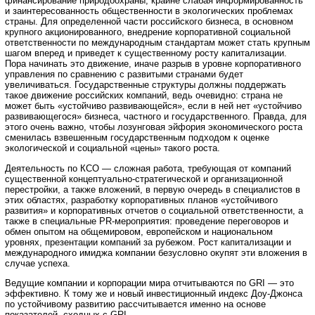
финансирование природоохраны, крайне слабая информированность
и заинтересованность общественности в экологических проблемах
страны. Для определенной части российского бизнеса, в основном
крупного акционированного, внедрение корпоративной социальной
ответственности по международным стандартам может стать крупным
шагом вперед и приведет к существенному росту капитализации.
Пора начинать это движение, иначе разрыв в уровне корпоративного
управления по сравнению с развитыми странами будет
увеличиваться. Государственные структуры должны поддержать
такое движение российских компаний, ведь очевидно: страна не
может быть «устойчиво развивающейся», если в ней нет «устойчиво
развивающегося» бизнеса, частного и государственного. Правда, для
этого очень важно, чтобы лозунговая эйфория экономического роста
сменилась взвешенным государственным подходом к оценке
экологической и социальной «цены» такого роста.
Деятельность по КСО — сложная работа, требующая от компаний
существенной концептуально-стратегической и организационной
перестройки, а также вложений, в первую очередь в специалистов в
этих областях, разработку корпоративных планов «устойчивого
развития» и корпоративных отчетов о социальной ответственности, а
также в специальные PR-мероприятия: проведение переговоров и
обмен опытом на общемировом, европейском и национальном
уровнях, презентации компаний за рубежом. Рост капитализации и
международного имиджа компании безусловно окупят эти вложения в
случае успеха.
Ведущие компании и корпорации мира отчитываются по GRI — это
эффективно. К тому же и новый инвестиционный индекс Доу-Джонса
по устойчивому развитию рассчитывается именно на основе
показателей, сходных с GRI.