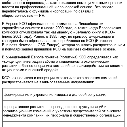
собственного персонала, а также оказания помощи местным органам
власти на профессиональной и спонсорской основе. Эта работа
переплеталась с функциями корпораций по связям с
общественностью — PR.
В Европе КСО официально оформилось на Лиссабонском
европейском саммите в марте 2000 года, а также когда Европейская
комиссия опубликовала так называемую «Зеленую книгу о КСО»
(июль 2001 года). Ранее, в 1995 году, по примеру американцев и
канадцев была образована сеть евробизнеса по КСО (European
Business Network — CSR Europe), которая занялась распространением
и популяризацией принципов КСО на business-to-business основе.
В объединенной Европе понятие (политика) КСО определяется как
«концепция интеграции заботы о социальном и экологическом
развитии в бизнес-операциях компаний во взаимодействии со своими
акционерами и внешней средой».
КСО как политика и концепция стратегического развития компаний
распространяется на взаимосвязанные направления:
-формирование и укрепление имиджа и деловой репутации;
-корпоративное развитие — проведение реструктуризаций и
организационных изменений с участием представителей от высшего
менеджмента компаний, их персонала и общественных организаций;