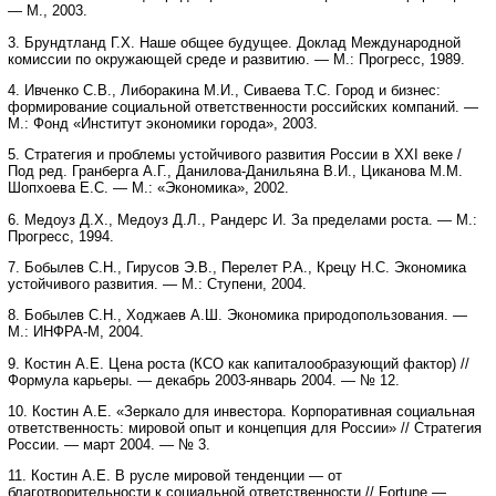
— М., 2003.
3. Брундтланд Г.Х. Наше общее будущее. Доклад Международной
комиссии по окружающей среде и развитию. — М.: Прогресс, 1989.
4. Ивченко С.В., Либоракина М.И., Сиваева Т.С. Город и бизнес:
формирование социальной ответственности российских компаний. —
М.: Фонд «Институт экономики города», 2003.
5. Стратегия и проблемы устойчивого развития России в XXI веке /
Под ред. Гранберга А.Г., Данилова-Данильяна В.И., Циканова М.М.
Шопхоева Е.С. — М.: «Экономика», 2002.
6. Медоуз Д.Х., Медоуз Д.Л., Рандерс И. За пределами роста. — М.:
Прогресс, 1994.
7. Бобылев С.Н., Гирусов Э.В., Перелет Р.А., Крецу Н.С. Экономика
устойчивого развития. — М.: Ступени, 2004.
8. Бобылев С.Н., Ходжаев А.Ш. Экономика природопользования. —
М.: ИНФРА-М, 2004.
9. Костин А.Е. Цена роста (КСО как капиталообразующий фактор) //
Формула карьеры. — декабрь 2003-январь 2004. — № 12.
10. Костин А.Е. «Зеркало для инвестора. Корпоративная социальная
ответственность: мировой опыт и концепция для России» // Стратегия
России. — март 2004. — № 3.
11. Костин А.Е. В русле мировой тенденции — от
благотворительности к социальной ответственности // Fortune —