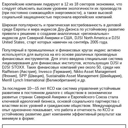
Европейские компании лидируют в 12 из 18 секторов экономики, что
следует объяснить высоким уровнем экологичности их производств
(при постоянно снижающейся энергоемкости), а также высокой
социальной защищенностью персонала европейских компаний.
Широкая популярность и практическая востребованность в деловой
среде Европы и мира индексов Доу-Джонса по устойчивому развитию
привели к решению о создании аналогичных «региональных»
индексов для Северной Америки и США, DJSI North America и DJSI
United States, старт которых намечен на сентябрь 2005 года.
Популярный в промышленных и финансовых кругах индекс активно
используется для выпуска на его основе различных производных
финансовых инструментов. Для этого введена специальная система
лицензирования для финансовых институтов, использующих DJSI и
DJSI STOXX. Таких финансовых компаний уже около 50, среди них
Raiffeisen (Австрия), Invesco (Германия), Nikko Asset Management
(Япония), SPP (Швеция), Sustainable Asset Management (Швейцария),
Merrill Lynch International (Великобритания) и др.
За последние 10—15 лет КСО как система управления устойчивым
развитием в постоянном диалоге с обществом в экономически
развитых странах Северной Америки и Европейского Союза стала
ключевой идеологией бизнеса, основой социального партнерства с
властями всех уровней и гражданским обществом. Международный
опыт однозначно показывает, что работа и отчетность по КСО и
устойчивому развитию дает компаниям эффективный результат как
минимум в форме: