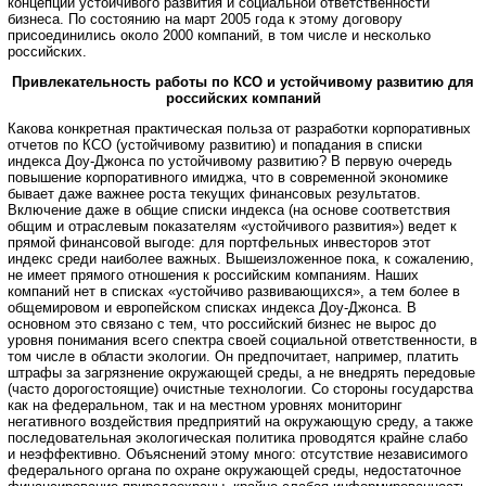
концепции устойчивого развития и социальной ответственности
бизнеса. По состоянию на март 2005 года к этому договору
присоединились около 2000 компаний, в том числе и несколько
российских.
Привлекательность работы по КСО и устойчивому развитию для
российских компаний
Какова конкретная практическая польза от разработки корпоративных
отчетов по КСО (устойчивому развитию) и попадания в списки
индекса Доу-Джонса по устойчивому развитию? В первую очередь
повышение корпоративного имиджа, что в современной экономике
бывает даже важнее роста текущих финансовых результатов.
Включение даже в общие списки индекса (на основе соответствия
общим и отраслевым показателям «устойчивого развития») ведет к
прямой финансовой выгоде: для портфельных инвесторов этот
индекс среди наиболее важных. Вышеизложенное пока, к сожалению,
не имеет прямого отношения к российским компаниям. Наших
компаний нет в списках «устойчиво развивающихся», а тем более в
общемировом и европейском списках индекса Доу-Джонса. В
основном это связано с тем, что российский бизнес не вырос до
уровня понимания всего спектра своей социальной ответственности, в
том числе в области экологии. Он предпочитает, например, платить
штрафы за загрязнение окружающей среды, а не внедрять передовые
(часто дорогостоящие) очистные технологии. Со стороны государства
как на федеральном, так и на местном уровнях мониторинг
негативного воздействия предприятий на окружающую среду, а также
последовательная экологическая политика проводятся крайне слабо
и неэффективно. Объяснений этому много: отсутствие независимого
федерального органа по охране окружающей среды, недостаточное