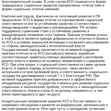
благотворительной основе. В этом случае КСО отражается в форме
традиционных социальных разделов корпоративных отчетов либо в
форме социальных отчетов компаний.
Комплексный подход, фактически не получивший развития в РФ,
предполагает КСО в форме отчетов по корпоративной социальной
ответственности или по устойчивому развитию в соответствии с
международными стандартами и рекомендациями. РФ активно
поддержала стремление стран к устойчивому развитию в
международном понимании этого термина. Важным условием успеха
в этой области является принцип добровольности отчетности бизнеса
по КСО в условиях моральной мотивации и косвенного регулирования
со стороны законодательной и исполнительной власти.
Государственный подход заключается во всемерной поддержке
практики отчетности по КСО российского бизнеса, выработке
соответствующих правительственных рекомендаций и регулярном
диалоге власти и бизнеса об основных направлениях и содержании
КСО. При этом вопрос о социальной ответственности самих органов
власти, в первую очередь исполнительных, также является
актуальной и острой проблемой (роль и ответственность социального
государства декларирована статьей 7 п.1 Конституции РФ). При
активной поддержке практики добровольного и эффективного
объединения ресурсов государства и бизнеса для решения отдельных
социальных и экологических проблем, отчетность и законодательная
ответственность бизнеса и власти не должны смешиваться, а тем
более перекладываться друг на друга.
Концептуальные направления развития КСО в России требуют их
скорейшего обсуждения и развития на федеральном, региональном и
местном уровнях власти. Речь идет пусть о запоздалом, но весьма