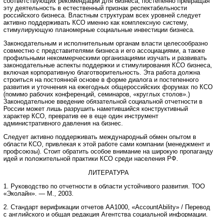
соответствующих рекомендаций для бизнеса, постепенно превращая
эту деятельность в естественный признак респектабельности
российского бизнеса. Властным структурам всех уровней следует
активно поддерживать КСО именно как комплексную систему,
стимулирующую планомерные социальные инвестиции бизнеса.
Законодательным и исполнительным органам власти целесообразно
совместно с представителями бизнеса и его ассоциациями, а также
профильными некоммерческими организациями изучать и развивать
законодательные аспекты поддержки и стимулирования КСО бизнеса,
включая корпоративную благотворительность. Эта работа должна
строиться на постоянной основе в форме диалога и постепенного
развития и уточнения на ежегодных общероссийских форумах по КСО
(помимо рабочих конференций, семинаров, «круглых столов».)
Законодательное введение обязательной социальной отчетности в
России может лишь разрушить наметившийся конструктивный
характер КСО, превратив ее в еще один инструмент
административного давления на бизнес.
Следует активно поддерживать международный обмен опытом в
области КСО, привлекая к этой работе сами компании (менеджмент и
профсоюзы). Стоит обратить особое внимание на широкую пропаганду
идей и положительной практики КСО среди населения РФ.
ЛИТЕРАТУРА
1. Руководство по отчетности в области устойчивого развития. ТОО
«Эколайн». — М., 2003.
2. Стандарт верификации отчетов АА1000, «AccountAbility» / Перевод
с английского и общая редакция Агентства социальной информации.