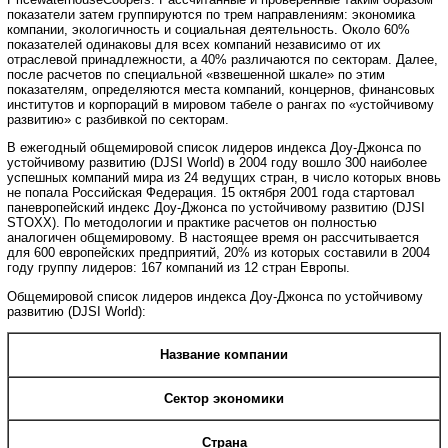
показатели затем группируются по трем направлениям: экономика
компании, экологичность и социальная деятельность. Около 60%
показателей одинаковы для всех компаний независимо от их
отраслевой принадлежности, а 40% различаются по секторам. Далее,
после расчетов по специальной «взвешенной шкале» по этим
показателям, определяются места компаний, концернов, финансовых
институтов и корпораций в мировом табеле о рангах по «устойчивому
развитию» с разбивкой по секторам.
В ежегодный общемировой список лидеров индекса Доу-Джонса по
устойчивому развитию (DJSI World) в 2004 году вошло 300 наиболее
успешных компаний мира из 24 ведущих стран, в число которых вновь
не попала Российская Федерация. 15 октября 2001 года стартовал
паневропейский индекс Доу-Джонса по устойчивому развитию (DJSI
STOXX). По методологии и практике расчетов он полностью
аналогичен общемировому. В настоящее время он рассчитывается
для 600 европейских предприятий, 20% из которых составили в 2004
году группу лидеров: 167 компаний из 12 стран Европы.
Общемировой список лидеров индекса Доу-Джонса по устойчивому
развитию (DJSI World):
Название компании
Сектор экономики
Страна