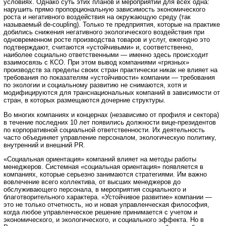
условиях. Однако суть этих планов и мероприятий для всех одна:
нарушить прямо пропорциональную зависимость экономического
роста и негативного воздействия на окружающую среду (так
называемый de-coupling). Только те предприятия, которые на практике
добились снижения негативного экологического воздействия при
одновременном росте производства товаров и услуг, ежегодно это
подтверждают, считаются «устойчивыми» и, соответственно,
наиболее социально ответственными — именно здесь происходит
взаимосвязь с КСО. При этом вывод компаниями «грязных»
производств за пределы своих стран практически никак не влияет на
требования по показателям «устойчивости» компании — требования
по экологии и социальному развитию не снимаются, хотя и
модифицируются для транснациональных компаний в зависимости от
стран, в которых размещаются дочерние структуры.
Во многих компаниях и концернах (независимо от профиля и сектора)
в течение последних 10 лет появились должности вице-президентов
по корпоративной социальной ответственности. Их деятельность
часто объединяет управление персоналом, экологическую политику,
внутренний и внешний PR.
«Социальная ориентация» компаний влияет на методы работы
менеджеров. Системная «социальная ориентация» появляется в
компаниях, которые серьезно занимаются стратегиями. Им важно
вовлечение всего коллектива, от высших менеджеров до
обслуживающего персонала, в мероприятия социального и
благотворительного характера. «Устойчивое развитие» компании —
это не только отчетность, но и новая управленческая философия,
когда любое управленческое решение принимается с учетом и
экономического, и экологического, и социального эффекта. Но в