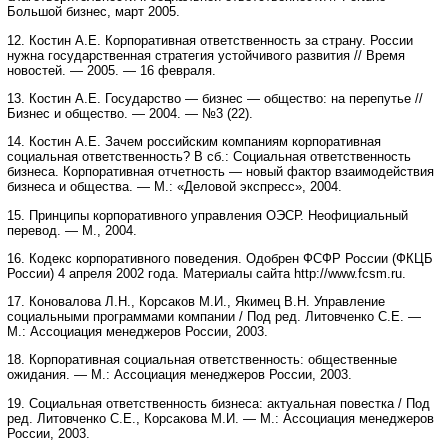
Большой бизнес, март 2005.
12. Костин А.Е. Корпоративная ответственность за страну. России
нужна государственная стратегия устойчивого развития // Время
новостей. — 2005. — 16 февраля.
13. Костин А.Е. Государство — бизнес — общество: на перепутье //
Бизнес и общество. — 2004. — №3 (22).
14. Костин А.Е. Зачем российским компаниям корпоративная
социальная ответственность? В сб.: Социальная ответственность
бизнеса. Корпоративная отчетность — новый фактор взаимодействия
бизнеса и общества. — М.: «Деловой экспресс», 2004.
15. Принципы корпоративного управления ОЭСР. Неофициальный
перевод. — М., 2004.
16. Кодекс корпоративного поведения. Одобрен ФСФР России (ФКЦБ
России) 4 апреля 2002 года. Материалы сайта http://www.fcsm.ru.
17. Коновалова Л.Н., Корсаков М.И., Якимец В.Н. Управление
социальными программами компании / Под ред. Литовченко С.Е. —
М.: Ассоциация менеджеров России, 2003.
18. Корпоративная социальная ответственность: общественные
ожидания. — М.: Ассоциация менеджеров России, 2003.
19. Социальная ответственность бизнеса: актуальная повестка / Под
ред. Литовченко С.Е., Корсакова М.И. — М.: Ассоциация менеджеров
России, 2003.