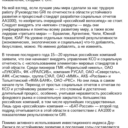
На мой взгляд, если лучшие умы мира сделали за нас трудную
работу (Руководство GRI по отчетности в области устойчивого
развития и процессный стандарт разработки социальных отчетов
АА1000), то изобретать очередной «российский велосипед» не стоит.
Следует внедрять эти «мягкие» стандарты — ведь они
унифицированы и понятны всему развитому миру, а также всем
лидерам «третьего мира» — Бразилии, Аргентине, Чили, Южной
Корее, ЮАР. На уровне отдельных показателей результативности
(экономических, экологических и социальных) что-то добавлять,
безусловно, можно. Но именно добавлять, а не изменять.
В течение последнего года 15—20 крупных российских компаний
заявили, что они начинают внедрять управление КСО и социальную
отчетность с «использованием элементов» мировых стандартов в
этой области. Среди пионеров ГМК «Норильский никель», ОАО
«ЛУКОЙЛ», ФК «УРАЛСИБ», компания РУСАЛ, ОАО «Северсталь»,
АФК «Система», группа СУАЛ, ОАО «ММК», АКБ «Росбанк» и
Тольяттинский «ФИА-БАНК», ОАО «РКС». Но они лишь в самом
начале пути. Переход от простых социальных отчетов к отчетам по
КСО и устойчивому развитию — это сложный и достаточно
длительный процесс, особенно, учитывая неразвитость российского
фондового рынка и сознательную закрытость большинства
российских компаний, в том числе крупнейших государственных.
Лишь одна «российская» компания — «БАТ-Россия» — второй год
подряд отчитывается в этой области в соответствии с АА1000 и
показателями результативности GRI.
Помимо активного использования инвестиционного индекса Доу-
Джонса по устойчивому развитию в последние годы составляются