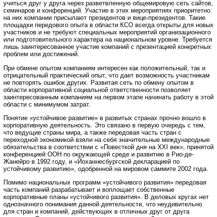
учиться друг у друга через разветвленную общемировую сеть сайтов,
семинаров и конференций. Участие в этих мероприятиях приоритетно:
на них компании присылают президентов и вице-президентов. Такие
площадки передового опыта в области КСО всегда открыты для новых
участников и не требуют специальных мероприятий организационного
или подготовительного характера на национальном уровне. Требуется
лишь заинтересованное участие компаний с презентацией конкретных
проблем или достижений.
При обмене опытом компаниям интересен как положительный, так и
отрицательный практический опыт, что дает возможность участникам
не повторять ошибок других. Развитая сеть по обмену опытом в
области корпоративной социальной ответственности позволяет
заинтересованным компаниям на первом этапе начинать работу в этой
области с минимумом затрат.
Понятие «устойчивое развитие» в развитых странах прочно вошло в
корпоративную деятельность. Это связано в первую очередь с тем,
что ведущие страны мира, а также передовая часть стран с
переходной экономикой взяли на себя значительные международные
обязательства в соответствии с «Повесткой дня на XXI век», принятой
конференцией ООН по окружающей среде и развитию в Рио-де-
Жанейро в 1992 году, и «Йоханнесбургской декларацией по
устойчивому развитию», одобренной на мировом саммите 2002 года.
Помимо национальных программ «устойчивого развития» передовая
часть компаний разрабатывает и воплощает собственные
корпоративные планы «устойчивого развития». В деловых кругах нет
однозначного понимания данной деятельности, что неудивительно
для стран и компаний, действующих в отличных друг от друга