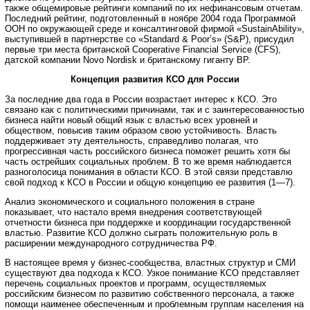
также общемировые рейтинги компаний по их нефинансовым отчетам.
Последний рейтинг, подготовленный в ноябре 2004 года Программой
ООН по окружающей среде и консалтинговой фирмой «SustainAbility»,
выступившей в партнерстве со «Standard & Poor’s» (S&P), присудил
первые три места британской Cooperative Financial Service (CFS),
датской компании Novo Nordisk и британскому гиганту BP.
Концепция развития КСО для России
За последние два года в России возрастает интерес к КСО. Это
связано как с политическими причинами, так и с заинтересованностью
бизнеса найти новый общий язык с властью всех уровней и
обществом, повысив таким образом свою устойчивость. Власть
поддерживает эту деятельность, справедливо полагая, что
прогрессивная часть российского бизнеса поможет решить хотя бы
часть острейших социальных проблем. В то же время наблюдается
разноголосица понимания в области КСО. В этой связи представлю
свой подход к КСО в России и общую концепцию ее развития (1—7).
Анализ экономического и социального положения в стране
показывает, что настало время внедрения соответствующей
отчетности бизнеса при поддержке и координации государственной
властью. Развитие КСО должно сыграть положительную роль в
расширении международного сотрудничества РФ.
В настоящее время у бизнес-сообщества, властных структур и СМИ
существуют два подхода к КСО. Узкое понимание КСО представляет
перечень социальных проектов и программ, осуществляемых
российским бизнесом по развитию собственного персонала, а также
помощи наименее обеспеченным и проблемным группам населения на