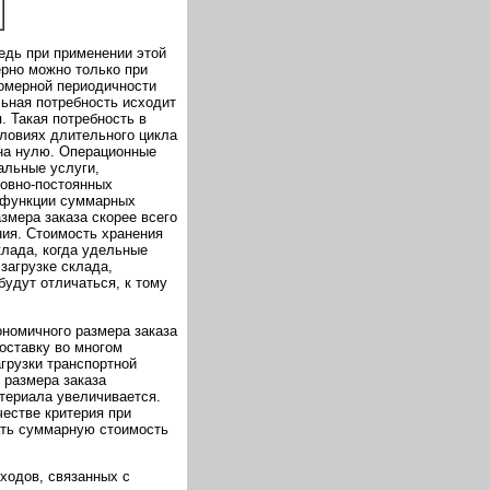
едь при применении этой
рно можно только при
номерной периодичности
льная потребность исходит
. Такая потребность в
словиях длительного цикла
вна нулю. Операционные
альные услуги,
ловно-постоянных
я функции суммарных
азмера заказа скорее всего
ния. Стоимость хранения
клада, когда удельные
загрузке склада,
будут отличаться, к тому
номичного размера заказа
оставку во многом
агрузки транспортной
 размера заказа
атериала увеличивается.
честве критерия при
ать суммарную стоимость
ходов, связанных с