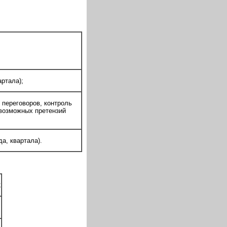
артала);
 переговоров, контроль
возможных претензий
а, квартала).
;