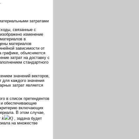
.
материальными затратами
сходы, связанные с
е изображено изменение
 материалов в
 цены материалов
инейной зависимости от
на графике, объясняются
ение затрат на доставку с
заполнением стандартного
ением значений векторов,
т для каждого значения
арных затрат является
го в список претендентов
а и обеспечивающие
о критерию включающих
ериала. В этом случае,
: k
K}
, задача будет
риала на множестве