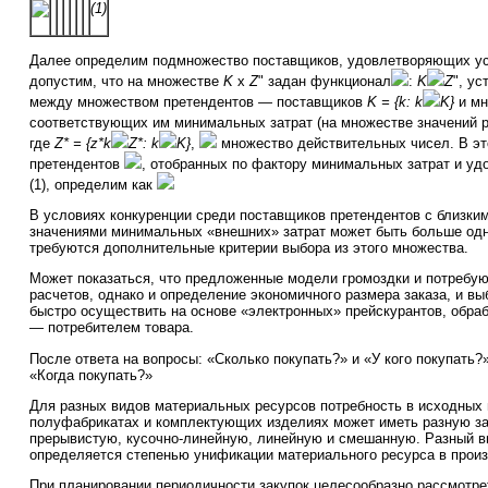
(1)
Далее определим подмножество поставщиков, удовлетворяющих усл
допустим, что на множестве
K
x
Z
" задан функционал
:
K
Z
", у
между множеством претендентов — поставщиков
K = {k: k
K}
и мн
соответствующих им минимальных затрат (на множестве значений р
где
Z* = {z*k
Z*: k
K}
,
множество действительных чисел. В э
претендентов
, отобранных по фактору минимальных затрат и у
(1), определим как
В условиях конкуренции среди поставщиков претендентов с близки
значениями минимальных «внешних» затрат может быть больше одн
требуются дополнительные критерии выбора из этого множества.
Может показаться, что предложенные модели громоздки и потребую
расчетов, однако и определение экономичного размера заказа, и в
быстро осуществить на основе «электронных» прейскурантов, обр
— потребителем товара.
После ответа на вопросы: «Сколько покупать?» и «У кого покупать?
«Когда покупать?»
Для разных видов материальных ресурсов потребность в исходных
полуфабрикатах и комплектующих изделиях может иметь разную з
прерывистую, кусочно-линейную, линейную и смешанную. Разный в
определяется степенью унификации материального ресурса в произ
При планировании периодичности закупок целесообразно рассмотре