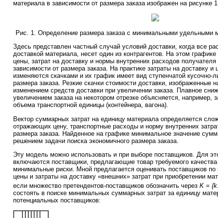
материала в зависимости от размера заказа изображен на рисунке 1
Рис. 1. Определение размера заказа с минимальными удельными 
Здесь представлен частный случай условий доставки, когда все ра
доставкой материала, несет один из контрагентов. На этом график
цены, затрат на доставку и нормы внутренних расходов получателя
зависимости от размера заказа. На практике затраты на доставку и
изменяются скачками и их график имеет вид ступенчатой кусочно-л
размера заказа. Резкие скачки стоимости доставки, изображенные 
изменением средств доставки при увеличении заказа. Плавное сниж
увеличением заказа на некотором отрезке объясняется, например, 
объема транспортной единицы (контейнера, вагона).
Вектор суммарных затрат на единицу материала определяется слож
отражающих цену, транспортные расходы и норму внутренних затра
размера заказа. Найденное на графике минимальное значение сумм
решением задачи поиска экономичного размера заказа.
Эту модель можно использовать и при выборе поставщиков. Для это
включаются поставщики, предлагающие товар требуемого качеств
минимальные риски. Мной предлагается оценивать поставщиков п
цены и затраты на доставку «внешних» затрат при приобретении мат
если множество претендентов-поставщиков обозначить через
K = {k
состоять в поиске минимальных суммарных затрат за единицу мате
потенциальных поставщиков: