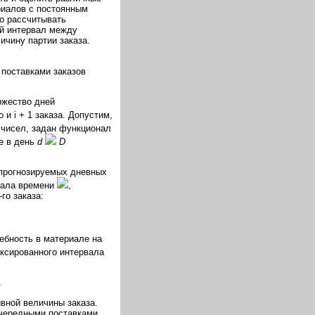
риалов с постоянным
но рассчитывать
й интервал между
чину партии заказа.
поставками заказов
жество дней
 и i + 1 заказа. Допустим,
чисел, задан функционал
е в день
d
D
 прогнозируемых дневных
вала времени
,
-
го заказа:
бность в материале на
иксированного интервала
.
вной величины заказа.
очередными поставками