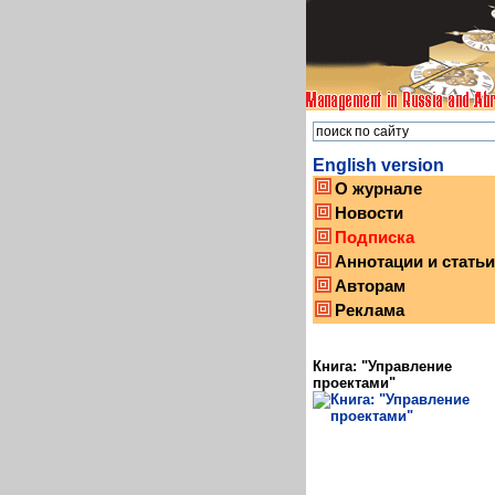
English version
О журнале
Новости
Подписка
Аннотации и статьи
Авторам
Реклама
Книга: "Управление
проектами"