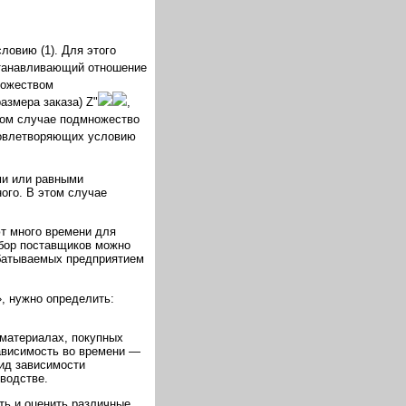
овию (1). Для этого
станавливающий отношение
ожеством
азмера заказа) Z"
,
том случае подмножество
довлетворяющих условию
ми или равными
ого. В этом случае
т много времени для
ыбор поставщиков можно
абатываемых предприятием
», нужно определить:
 материалах, покупных
ависимость во времени —
ид зависимости
водстве.
ть и оценить различные