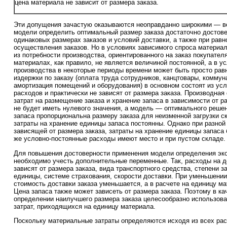
цена материала не зависит от размера заказа.
Эти допущения зачастую оказываются неоправданно широкими — в
модели определить оптимальный размер заказа достаточно достове
одинаковых размерах заказов и условий доставки, а также при рав
осуществления заказов. Но в условиях зависимого спроса материа
из потребности производства, ориентированного на заказ покупателя
материалах, как правило, не является величиной постоянной, а в у
производства в некоторые периоды времени может быть просто ра
издержки по заказу (оплата труда сотрудников, канцтовары, коммун
амортизация помещений и оборудования) в основном состоят из ус
расходов и практически не зависят от размера заказа. Производна
затрат на размещение заказа и хранение запаса в зависимости от р
не будет иметь нулевого значения, а модель — оптимального реше
запаса пропорциональна размеру заказа для неизменной загрузки с
затраты на хранение единицы запаса постоянны. Однако при разной 
зависящей от размера заказа, затраты на хранение единицы запаса 
же условно-постоянные расходы имеют место и при пустом складе.
Для повышения достоверности применения модели определения эко
необходимо учесть дополнительные переменные. Так, расходы на д
зависят от размера заказа, вида транспортного средства, степени з
единицы, системе страхования, скорости доставки. При уменьшении
стоимость доставки заказа уменьшается, а в расчете на единицу м
Цена запаса также может зависеть от размера заказа. Поэтому в ка
определении наилучшего размера заказа целесообразно использов
затрат, приходящихся на единицу материала.
Поскольку материальные затраты определяются исходя из всех рас