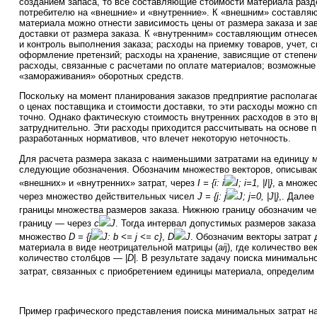
созданием запаса, то все составляющие стоимости материала разд
потребителю на «внешние» и «внутренние». К «внешним» составля
материала можно отнести зависимость цены от размера заказа и за
доставки от размера заказа. К «внутренним» составляющим отнесе
и контроль выполнения заказа; расходы на приемку товаров, учет, 
оформление претензий; расходы на хранение, зависящие от степени
расходы, связанные с расчетами по оплате материалов; возможные 
«замораживания» оборотных средств.
Поскольку на момент планирования заказов предприятие располаг
о ценах поставщика и стоимости доставки, то эти расходы можно с
точно. Однако фактическую стоимость внутренних расходов в это 
затруднительно. Эти расходы приходится рассчитывать на основе 
разработанных нормативов, что влечет некоторую неточность.
Для расчета размера заказа с наименьшими затратами на единицу 
следующие обозначения. Обозначим множество векторов, описыва
«внешних» и «внутренних» затрат, через
I = {i: i
I; i=1, |I|}
, а множе
через множество действительных чисел
J = {j: j
J; j=0, |J|}
,. Дале
границы множества размеров заказа. Нижнюю границу обозначим ч
границу — через
c
J
. Тогда интервал допустимых размеров заказа
множество
D = {j
J: b <= j <= c}
,
D
J
. Обозначим векторы затрат 
материала в виде неотрицательной матрицы (
аi
j), где количество ве
количество столбцов — |
D
|. В результате задачу поиска минимальн
затрат, связанных с приобретением единицы материала, определим
Пример графического представления поиска минимальных затрат н