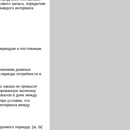
хового запаса, определим
каждого интервала
периодом и постоянным
ложением дневных
 периода потребности в
о заказа не превысит
ированную величину
ервалов в днях между
 при условии, что
интервала между
руемого периода; [
ai, bi
]