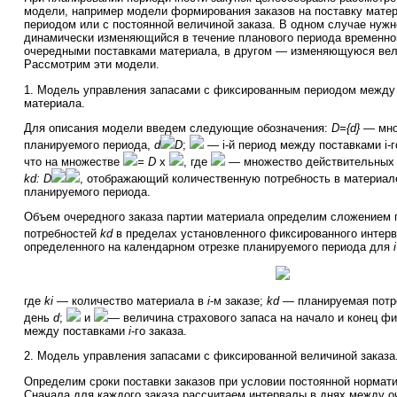
модели, например модели формирования заказов на поставку мате
периодом или с постоянной величиной заказа. В одном случае нуж
динамически изменяющийся в течение планового периода временно
очередными поставками материала, в другом — изменяющуюся вели
Рассмотрим эти модели.
1. Модель управления запасами с фиксированным периодом между 
материала.
Для описания модели введем следующие обозначения:
D={d}
— мно
планируемого периода,
d
D
;
— i-й период между поставками i-го
что на множестве
= D
x
, где
— множество действительных 
kd: D
, отображающий количественную потребность в материал
планируемого периода.
Объем очередного заказа партии материала определим сложением
потребностей
kd
в пределах установленного фиксированного интер
определенного на календарном отрезке планируемого периода для
i
где
ki
— количество материала в
i
-м заказе;
kd
— планируемая потре
день
d
;
и
— величина страхового запаса на начало и конец ф
между поставками
i
-го заказа.
2. Модель управления запасами с фиксированной величиной заказа
Определим сроки поставки заказов при условии постоянной нормати
Сначала для каждого заказа рассчитаем интервалы в днях между 