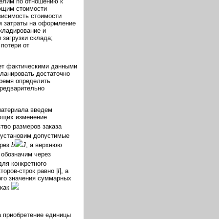
елим по отношению к
ющим стоимости
висимость стоимости
м затраты на оформление
складирование и
 загрузки склада;
потери от
ает фактическими данными
планировать достаточно
время определить
предварительно
материала введем
ющих изменение
ство размеров заказа
е установим допустимые
ерез
b
J
, а верхнюю
 обозначим через
для конкретного
кторов-строк равно |
I
|, а
ого значения суммарных
 как
а приобретение единицы