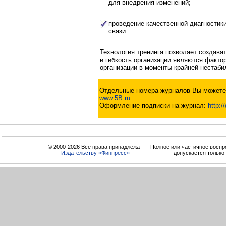
для внедрения изменений;
проведение качественной диагностик
связи.
Технология тренинга позволяет создава
и гибкость организации являются факто
организации в моменты крайней нестаби
Отдельные номера журналов Вы можете 
www.5B.ru
Оформление подписки на журнал:
http:/
© 2000-2026 Все права принадлежат
Полное или частичное воспр
Издательству «Финпресс»
допускается только