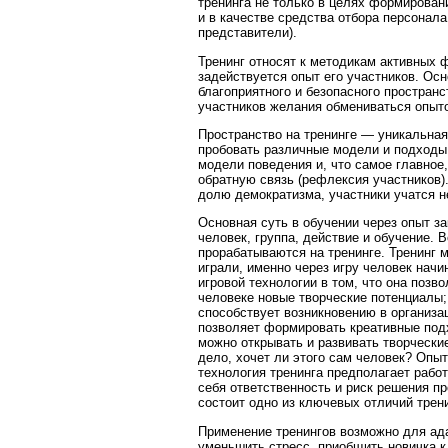
тренинга не только в целях формирован
и в качестве средства отбора персонал
представители).
Тренинг относят к методикам активных 
задействуется опыт его участников. Ос
благоприятного и безопасного пространс
участников желания обмениваться опыто
Пространство на тренинге — уникальная
пробовать различные модели и подходы
модели поведения и, что самое главное
обратную связь (рефлексия участников)
долю демократизма, участники учатся не 
Основная суть в обучении через опыт з
человек, группа, действие и обучение. 
прорабатываются на тренинге. Тренинг м
играли, именно через игру человек нач
игровой технологии в том, что она поз
человеке новые творческие потенциалы;
способствует возникновению в организа
позволяет формировать креативные под
можно открывать и развивать творчески
дело, хочет ли этого сам человек? Опыт
технология тренинга предполагает рабо
себя ответственность и риск решения п
состоит одно из ключевых отличий трен
Применение тренингов возможно для ада
уменьшить стресс, приобщить новичка к