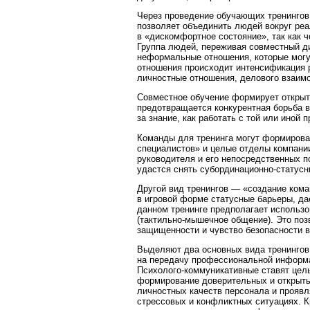
Через проведение обучающих тренингов 
позволяет объединить людей вокруг ре
в «дискомфортное состояние», так как 
Группа людей, переживая совместный д
неформальные отношения, которые могу
отношения происходит интенсификация р
личностные отношения, делового взаимо
Совместное обучение формирует открыт
предотвращается конкурентная борьба в
за знание, как работать с той или иной
Команды для тренинга могут формирова
специалистов» и целые отделы компании
руководителя и его непосредственных п
удастся снять субординационно-статусн
Другой вид тренингов — «создание ком
в игровой форме статусные барьеры, да
данном тренинге предполагает использо
(тактильно-мышечное общение). Это поз
защищенности и чувство безопасности в
Выделяют два основных вида тренинго
на передачу профессиональной информ
Психолого-коммуникативные ставят цел
формирование доверительных и открыты
личностных качеств персонала и прояв
стрессовых и конфликтных ситуациях. 