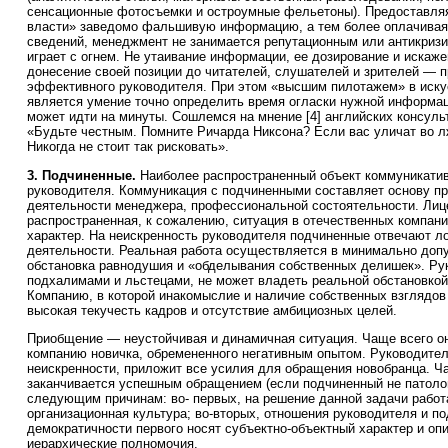
сенсационные фотосъемки и остроумные фельетоны). Предоставляя
власти» заведомо фальшивую информацию, а тем более оплачивая
сведений, менеджмент не занимается репутационным или антикриз
играет с огнем. Не утаивание информации, ее дозирование и искаже
донесение своей позиции до читателей, слушателей и зрителей — п
эффективного руководителя. При этом «высшим пилотажем» в иску
является умение точно определить время огласки нужной информац
может идти на минуты. Сошлемся на мнение [4] английских консул
«Будьте честным. Помните Ричарда Никсона? Если вас уличат во лж
Никогда не стоит так рисковать».
3. Подчиненные.
Наиболее распространенный объект коммуникатив
руководителя. Коммуникация с подчиненными составляет основу п
деятельности менеджера, профессиональной состоятельности. Ли
распространенная, к сожалению, ситуация в отечественных компан
характер. На неискренность руководителя подчиненные отвечают л
деятельности. Реальная работа осуществляется в минимально доп
обстановка равнодушия и «обделывания собственных делишек». Ру
подхалимами и льстецами, не может владеть реальной обстановкой 
Компанию, в которой инакомыслие и наличие собственных взглядов
высокая текучесть кадров и отсутствие амбициозных целей.
Приобщение — неустойчивая и динамичная ситуация. Чаще всего он
компанию новичка, обремененного негативным опытом. Руководите
неискренности, приложит все усилия для обращения новобранца. Ч
заканчивается успешным обращением (если подчиненный не патолог
следующим причинам: во- первых, на решение данной задачи рабо
организационная культура; во-вторых, отношения руководителя и по
демократичности первого носят субъектно-объектный характер и оп
иерархические полномочия.