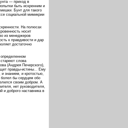
бунта — приход в
попытки быть искренним и
мешки. Бунт для такого
ссе социальной мимикрии
скренности. На полюсах
кровенность носит
тво из менеджеров
сть к правдивости и дар
воляет достаточно
в определенном
 стареют слова
ова (Андрея Печерского),
ищет правды-истины... Ему
 и знанием, и кротостью,
, болел бы сердцем обо
делился своим добром. А
чителя, нет руководителя,
 и доброго наставника в