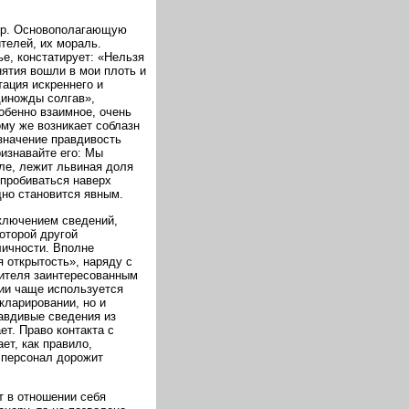
бор. Основополагающую
ителей, их мораль.
е, констатирует: «Нельзя
нятия вошли в мои плоть и
тация искреннего и
диножды солгав»,
собенно взаимное, очень
му же возникает соблазн
значение правдивость
ризнавайте его: Мы
еле, лежит львиная доля
 пробиваться наверх
дно становится явным.
сключением сведений,
оторой другой
личности. Вполне
 открытость», наряду с
ителя заинтересованным
ии чаще используется
кларировании, но и
авдивые сведения из
т. Право контакта с
т, как правило,
 персонал дорожит
т в отношении себя