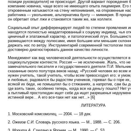
позиции руководителя) не происходит. Другой вариант порождения 
компанию новичка, чаще всего не имеющего опыта лицемерия. Его 
откровенным натыкаются на стену непонимания, на откровенные нас
работника — увольнение, альтернатива бунту — мимикрия. В проце
он обретает опыт лжи и становится таким же, как коллеги.
Социальный опыт дифференцирует людей по степени проявления и
находятся полностью неадаптированный к социуму индивид, чья от
циничный и эпатажный характер, и патологический лгун. Большинс
размещаются между полюсами, имея большие или меньшие склонно
держать нос по ветру. Инструментарий современной тестологии поз
достоверно диагностировать данное качество личности.
Менеджмент как вид человеческой деятельности осуществляется 
социокультурном контексте. Россия — не исключение. Жаль, что не
замечательного писателя и государственного деятеля П.И. Мельник
сказанные около полутора веков назад: «Русский человек во всем 
нужен учитель, такой учитель, чтобы всем превосходил его: и умом,
и любовью, радовался бы радостям учеников, горевал бы о горе их
всякой их беде, не помышлял бы о стяжаниях, а напротив, сам бы 
где взять таких, особенно теперь, когда все на деньгу пошло? Нет у
а пытливый простолюдин ищет себе да ищет разрешенья недоумений
истинной вере... А его все-таки нет как нет...» [6]
ЛИТЕРАТУРА
1. Московский комсомолец. — 2004. — 18 дек.
2.
Ожегов С.И.
Словарь русского языка. — М., 1988. — С. 206.
3.
Морита А.
Сделано в Японии. — М., 1990. — С. 53.