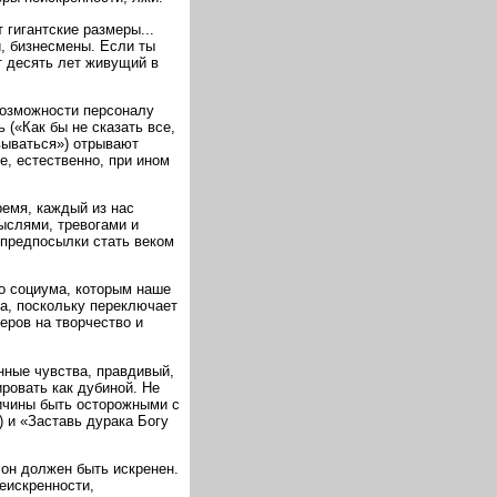
 гигантские размеры...
и, бизнесмены. Если ты
т десять лет живущий в
возможности персоналу
 («Как бы не сказать все,
овываться») отрывают
, естественно, при ином
ремя, каждый из нас
мыслями, тревогами и
 предпосылки стать веком
о социума, которым наше
а, поскольку переключает
еров на творчество и
ые чувства, правдивый,
ировать как дубиной. Не
ричины быть осторожными с
) и «Заставь дурака Богу
 он должен быть искренен.
еискренности,