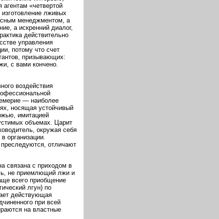
 агентам «четвертой
 изготовление лживых
исным менеджментом, а
ние, а искренний диалог,
рактика действительно
сстве управления
ии, потому что счет
ьтантов, призывающих:
и, с вами кончено.
ного воздействия
рофессиональной
цемерие — наиболее
иях, носящая устойчивый
ожью, имитацией
устимых объемах. Царит
ководитель, окружая себя
в организации.
 преследуются, отличают
а связана с приходом в
ль, не приемлющий лжи и
аще всего приобщение
ический лгун) по
тает действующая
дчиненного при всей
ираются на властные