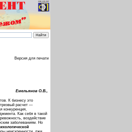
Версия для печати
Емельянов О.В.,
ов. К бизнесу это
 трезвый расчет —
я конкуренция,
жмента. Как себя в такой
ревожность, воздействие
еским заболеваниям. Но
сихологической
ры неискренности, лжи.