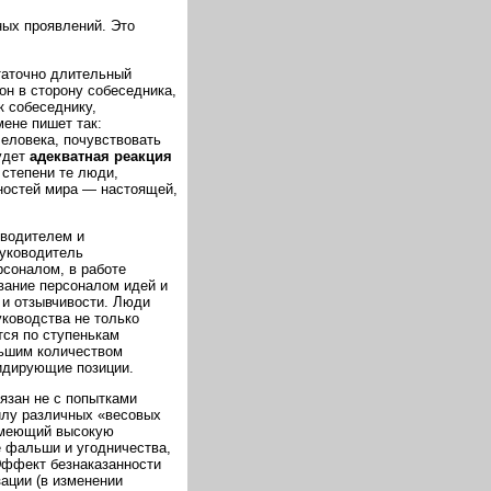
ных проявлений. Это
таточно длительный
он в сторону собеседника,
к собеседнику,
ене пишет так:
человека, почувствовать
будет
адекватная реакция
 степени те люди,
нностей мира — настоящей,
водителем и
Руководитель
рсоналом, в работе
вание персоналом идей и
 и отзывчивости. Люди
уководства не только
тся по ступенькам
льшим количеством
идирующие позиции.
язан не с попытками
илу различных «весовых
 имеющий высокую
 фальши и угодничества,
Эффект безнаказанности
зации (в изменении