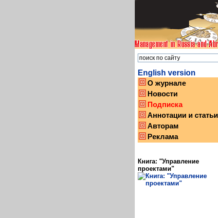
English version
О журнале
Новости
Подписка
Аннотации и статьи
Авторам
Реклама
Книга: "Управление
проектами"