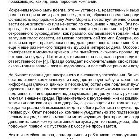
поражающих, как яд, весь персонал компании.
Искренним нужно быть всегда, это — установка, нравственный вы
роль в его принятии играет раннее детство, образцы поведения род
Основатель корпорации Sony Акио Морита, повествуя именно о семь
вести себя эгоистично или нечестно по отношению к людям. Эти по
кровь, помогли мне выработать философию управления...» [3] Репу
откровенного руководителя, как правило, складывается годами. «Е
заглушив голос совести, ее можно потерять сей же миг. Доверие, о
тонкая материя, практически не поддающаяся восстановлению. К то
еще и еще раз немного покривить душой в интересах дела. Особое 
приобретает в моменты кризиса. «Не пытайтесь скрывать провал, п
потерпели неудачу. Покажите, что именно на вас, как на руководит
ответственности» [4]. Правда обладает исключительным свойством
сквозь годы и завалы лжи и недомолвок, и все тайное рано или поз
Не бывает правды для внутреннего и внешнего употребления. За и
составляющих коммерческую и государственную тайну, а также нек
информации (личных данных о персонале) остальное подлежит пуб
адекватным в данном контексте является понятие «коммуникативная
подлинностью информации подразумевающая доступность руковод
агентам внешней среды. Применительно к внутренней жизни компан
термин «политика открытых дверей», выражающаяся не только в де
создании реальной возможности для любого работника получить пр
первых рук. Опыт передовых компаний убедительно это подтверждае
первым лицом, являясь мощным мотивирующим фактором, не создае
дополнительной коммуникативной нагрузки для топ-менеджера, ибо
подобным правом и с пустяками к боссу не прорывается.
Никто из стейкхолдеров, совладельцев и работников не заслуживае