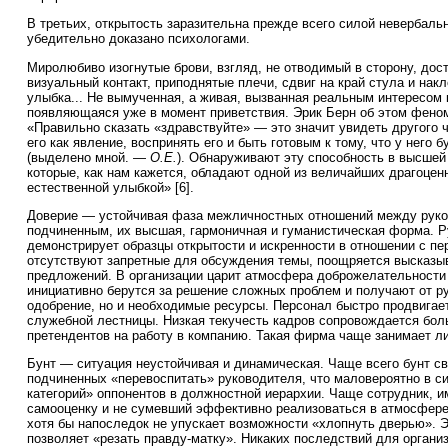
В третьих, открытость заразительна прежде всего силой невербаль
убедительно доказано психологами.
Миролюбиво изогнутые брови, взгляд, не отводимый в сторону, дос
визуальный контакт, приподнятые плечи, сдвиг на край стула и накл
улыбка... Не вымученная, а живая, вызванная реальным интересом 
появляющаяся уже в момент приветствия. Эрик Берн об этом феном
«Правильно сказать «здравствуйте» — это значит увидеть другого 
его как явление, воспринять его и быть готовым к тому, что у него 
(выделено мной. —
О.Е.
). Обнаруживают эту способность в высшей
которые, как нам кажется, обладают одной из величайших драгоце
естественной улыбкой» [6].
Доверие — устойчивая фаза межличностных отношений между руко
подчиненным, их высшая, гармоничная и гуманистическая форма. 
демонстрирует образцы открытости и искренности в отношении с пе
отсутствуют запретные для обсуждения темы, поощряется высказы
предложений. В организации царит атмосфера доброжелательности
инициативно берутся за решение сложных проблем и получают от р
одобрение, но и необходимые ресурсы. Персонал быстро продвигае
служебной лестницы. Низкая текучесть кадров сопровождается бо
претендентов на работу в компанию. Такая фирма чаще занимает л
Бунт — ситуация неустойчивая и динамическая. Чаще всего бунт св
подчиненных «перевоспитать» руководителя, что маловероятно в с
категорий» оппонентов в должностной иерархии. Чаще сотрудник,
самооценку и не сумевший эффективно реализоваться в атмосфере
хотя бы напоследок не упускает возможности «хлопнуть дверью». 
позволяет «резать правду-матку». Никаких последствий для органи