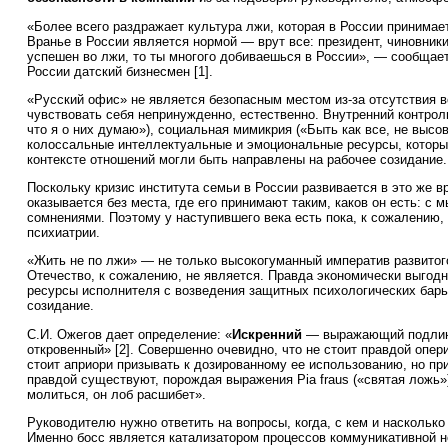
«Более всего раздражает культура лжи, которая в России принимает
Вранье в России является нормой — врут все: президент, чиновник
успешен во лжи, то ты многого добиваешься в России», — сообщае
России датский бизнесмен [1].
«Русский офис» не является безопасным местом из-за отсутствия 
чувствовать себя непринужденно, естественно. Внутренний контроль
что я о них думаю»), социальная мимикрия («Быть как все, не выс
колоссальные интеллектуальные и эмоциональные ресурсы, которые
контексте отношений могли быть направлены на рабочее созидание.
Поскольку кризис института семьи в России развивается в это же в
оказывается без места, где его принимают таким, каков он есть: с 
сомнениями. Поэтому у наступившего века есть пока, к сожалению,
психиатрии.
«Жить не по лжи» — не только высокогуманный императив развитог
Отечество, к сожалению, не является. Правда экономически выгодн
ресурсы исполнителя с возведения защитных психологических барь
созидание.
С.И. Ожегов дает определение: «
Искренний
— выражающий подлинн
откровенный» [2]. Совершенно очевидно, что не стоит правдой опер
стоит априори призывать к дозированному ее использованию, но п
правдой существуют, порождая выражения Pia fraus («святая ложь»
молиться, он лоб расшибет».
Руководителю нужно ответить на вопросы, когда, с кем и насколько
Именно босс является катализатором процессов коммуникативной н