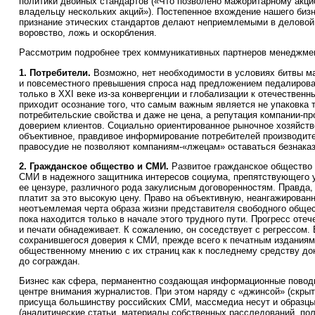
политики двойных стандартов («Что позволено мажоритарному акцио
владельцу нескольких акций»). Постепенное вхождение нашего бизн
признание этических стандартов делают неприемлемыми в деловой 
воровство, ложь и оскорбления.
Рассмотрим подробнее трех коммуникативных партнеров менеджме
1. Потребители.
Возможно, нет необходимости в условиях битвы ма
и повсеместного превышения спроса над предложением педалироват
только в ХХI веке из-за конвергенции и глобализации к отечествен
приходит осознание того, что самым важным является не упаковка т
потребительские свойства и даже не цена, а репутация компании-п
доверием клиентов. Социально ориентированное рыночное хозяйств
объективное, правдивое информирование потребителей производите
правосудие не позволяют компаниям-«лжецам» оставаться безнака
2. Гражданское общество и СМИ.
Развитое гражданское общество
СМИ в надежного защитника интересов социума, препятствующего
ее цензуре, различного рода закулисным договоренностям. Правда
платит за это высокую цену. Право на объективную, неангажиров
неотъемлемая черта образа жизни представителя свободного общес
пока находится только в начале этого трудного пути. Прогресс оте
и печати обнадеживает. К сожалению, он соседствует с регрессом.
сохранившегося доверия к СМИ, прежде всего к печатным изданиям
общественному мнению с их страниц как к последнему средству до
до сограждан.
Бизнес как сфера, перманентно создающая информационные поводы
центре внимания журналистов. При этом наряду с «джинсой» (скрыт
присуща большинству российских СМИ, массмедиа несут и образцы
(аналитические статьи, материалы собственных расследований, по