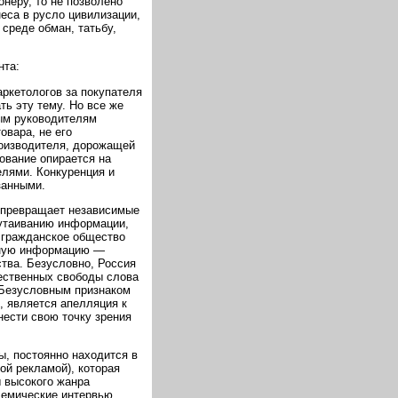
неру, то не позволено
еса в русло цивилизации,
среде обман, татьбу,
нта:
ркетологов за покупателя
ь эту тему. Но все же
ным руководителям
овара, не его
роизводителя, дорожащей
ование опирается на
лями. Конкуренция и
занными.
 превращает независимые
 утаиванию информации,
, гражданское общество
анную информацию —
тва. Безусловно, Россия
чественных свободы слова
 Безусловным признаком
, является апелляция к
нести свою точку зрения
, постоянно находится в
ой рекламой), которая
 высокого жанра
лемические интервью,