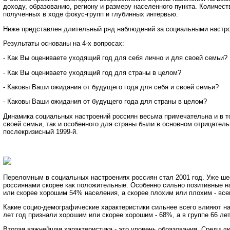
доходу, образованию, региону и размеру населенного пункта. Количе
полученных в ходе фокус-групп и глубинных интервью.
Ниже представлен длительный ряд наблюдений за социальными настроен
Результаты основаны на 4-х вопросах:
- Как Вы оцениваете уходящий год для себя лично и для своей семьи?
- Как Вы оцениваете уходящий год для страны в целом?
- Каковы Ваши ожидания от будущего года для себя и своей семьи?
- Каковы Ваши ожидания от будущего года для страны в целом?
Динамика социальных настроений россиян весьма примечательна и в то
своей семьи, так и особенного для страны были в основном отрицатель
послекризисный 1999-й.
Переломным в социальных настроениях россиян стал 2001 год. Уже ше
россиянами скорее как положительные. Особенно сильно позитивные на
или скорее хорошим 54% населения, а скорее плохим или плохим - все
Какие социо-демографические характеристики сильнее всего влияют на 
лет год признали хорошим или скорее хорошим - 68%, а в группе 66 лет
Вторая важнейшая характеристика - это уровень образования. Среди л