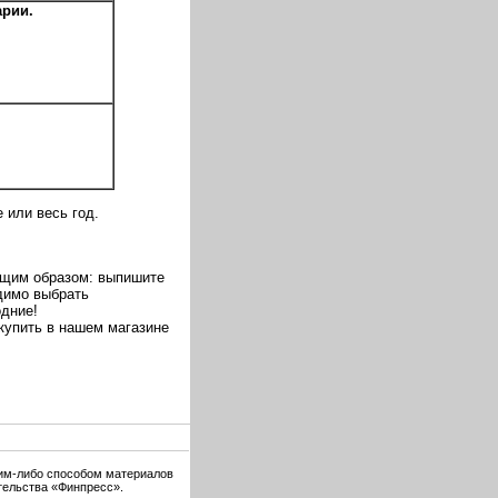
рии.
 или весь год.
ющим образом: выпишите
димо выбрать
одние!
купить в нашем магазине
ким-либо способом материалов
тельства «Финпресс».