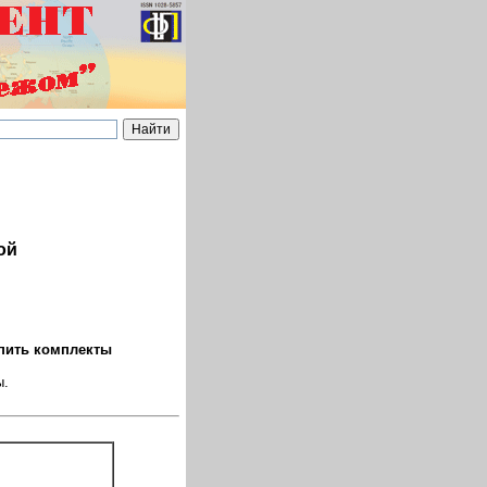
ой
упить комплекты
ы.