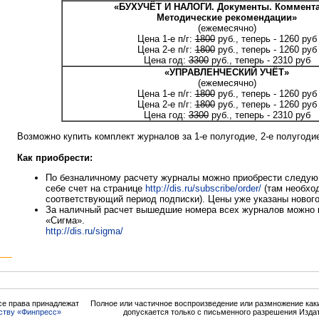
«БУХУЧЁТ И НАЛОГИ. Документы. Коммента
Методические рекомендации»
(ежемесячно)
Цена 1-е п/г:
1800
руб., теперь - 1260 руб
Цена 2-е п/г:
1800
руб., теперь - 1260 руб
Цена год:
3300
руб., теперь - 2310 руб
«УПРАВЛЕНЧЕСКИЙ УЧЁТ»
(ежемесячно)
Цена 1-е п/г:
1800
руб., теперь - 1260 руб
Цена 2-е п/г:
1800
руб., теперь - 1260 руб
Цена год:
3300
руб., теперь - 2310 руб
Возможно купить комплект журналов за 1-е полугодие, 2-е полугодие
Как приобрести:
По безналичному расчету журналы можно приобрести следу
себе счет на странице
http://dis.ru/subscribe/order/
(там необхо
соответствующий период подписки). Цены уже указаны новог
За наличный расчет вышедшие номера всех журналов можно 
«Сигма».
http://dis.ru/sigma/
се права принадлежат
Полное или частичное воспроизведение или размножение ка
ству «Финпресс»
допускается только с письменного разрешения Изда