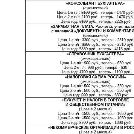
«КОНСУЛЬТАНТ БУХГАЛТЕРА»
(ежемесячно)
Цена 1-е п/г:
2100
руб., теперь - 1470 руб.
Цена 2-е п/г:
2100
руб., теперь - 1470 руб.
Цена год:
3180
руб., теперь - 2226 руб
«ЗАРАБОТНАЯ ПЛАТА. Расчеты, учет, нало
с вкладкой «ДОКУМЕНТЫ И КОММЕНТАР
(ежемесячно)
Цена 1-е п/г:
3300
руб., теперь - 2310 руб
Цена 2-е п/г:
3300
руб., теперь - 2310 руб
Цена год:
5880
руб., теперь - 4116 руб
«СПРАВОЧНИК БУХГАЛТЕРА»
(ежеквартально)
Цена 1-е п/г:
900
руб., теперь - 630 руб
Цена 2-е п/г:
900
руб., теперь - 630
Цена год:
1700
руб., теперь - 1190 руб
«НАЛОГОВАЯ СХЕМА РОССИИ»
(ежеквартально)
Цена 1-е п/г:
500
руб., теперь - 350 руб
Цена 2-е п/г:
500
руб., теперь - 350 руб
Цена год:
900
руб., теперь - 630 руб
«БУХУЧЕТ И НАЛОГИ В ТОРГОВЛЕ
И ОБЩЕСТВЕННОМ ПИТАНИИ»
(1 раз в 2 месяца)
Цена 1-е п/г:
1500
руб., теперь - 1050 руб
Цена 2-е п/г:
1500
руб., теперь - 1050 руб
Цена год:
2700
руб., теперь - 1890 руб
«НЕКОММЕРЧЕСКИЕ ОРГАНИЗАЦИИ В РОС
(1 раз в 2 месяца)