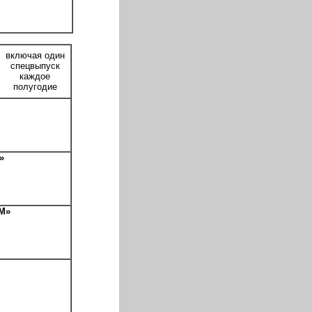
включая один
спецвыпуск
каждое
полугодие
»
М»