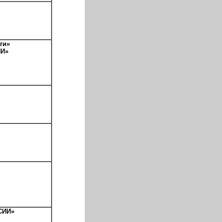
ги»
ИИ»
СИИ»