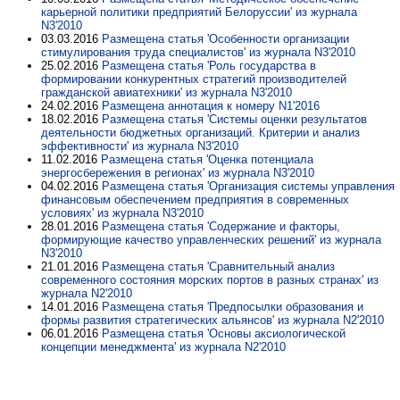
карьерной политики предприятий Белоруссии' из журнала
N3'2010
03.03.2016
Размещена статья 'Особенности организации
стимулирования труда специалистов' из журнала N3'2010
25.02.2016
Размещена статья 'Роль государства в
формировании конкурентных стратегий производителей
гражданской авиатехники' из журнала N3'2010
24.02.2016
Размещена аннотация к номеру N1'2016
18.02.2016
Размещена статья 'Системы оценки результатов
деятельности бюджетных организаций. Критерии и анализ
эффективности' из журнала N3'2010
11.02.2016
Размещена статья 'Оценка потенциала
энергосбережения в регионах' из журнала N3'2010
04.02.2016
Размещена статья 'Организация системы управления
финансовым обеспечением предприятия в современных
условиях' из журнала N3'2010
28.01.2016
Размещена статья 'Содержание и факторы,
формирующие качество управленческих решений' из журнала
N3'2010
21.01.2016
Размещена статья 'Сравнительный анализ
современного состояния морских портов в разных странах' из
журнала N2'2010
14.01.2016
Размещена статья 'Предпосылки образования и
формы развития стратегических альянсов' из журнала N2'2010
06.01.2016
Размещена статья 'Основы аксиологической
концепции менеджмента' из журнала N2'2010