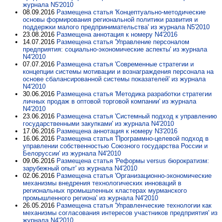
журнала N5'2010
08.09.2016
Размещена статья 'Концептуально-методические
основы формирования региональной политики развития и
поддержки малого предпринимательства' из журнала N5'2010
23.08.2016
Размещена аннотация к номеру N4'2016
14.07.2016
Размещена статья 'Управление персоналом
предприятия: социально-экономические аспекты' из журнала
N4'2010
07.07.2016
Размещена статья 'Современные стратегии и
концепции системы мотивации и вознаграждения персонала на
основе сбалансированной системы показателей' из журнала
N4'2010
30.06.2016
Размещена статья 'Методика разработки стратегии
личных продаж в оптовой торговой компании' из журнала
N4'2010
23.06.2016
Размещена статья 'Системный подход к управлению
государственными закупками' из журнала N4'2010
17.06.2016
Размещена аннотация к номеру N3'2016
16.06.2016
Размещена статья 'Программно-целевой подход в
управлении собственностью Союзного государства России и
Белоруссии' из журнала N4'2010
09.06.2016
Размещена статья 'Реформы versus бюрократизм:
зарубежный опыт' из журнала N4'2010
02.06.2016
Размещена статья 'Организационно-экономические
механизмы внедрения технологических инноваций в
региональных промышленных кластерах мурманского
промышленного региона' из журнала N4'2010
26.05.2016
Размещена статья 'Управленческие технологии как
механизмы согласования интересов участников предприятия' из
журнала N4'2010