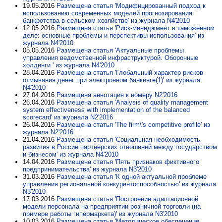
19.05.2016
Размещена статья 'Модифицированный подход к
использованию современных моделей прогнозирования
банкротства в сельском хозяйстве' из журнала N4'2010
12.05.2016
Размещена статья 'Риск-менеджмент в таможенном
деле: основные проблемы и перспективы использования' из
журнала N4'2010
05.05.2016
Размещена статья 'Актуальные проблемы
управления ведомственной инфраструктурой. Оборонные
холдинги ' из журнала N4'2010
28.04.2016
Размещена статья 'Глобальный характер рисков
отмывания денег при электронном банкинге(1)' из журнала
N4'2010
27.04.2016
Размещена аннотация к номеру N2'2016
26.04.2016
Размещена статья 'Analysis of quality management
system effectiveness with implementation of the balanced
scorecard' из журнала N2'2016
26.04.2016
Размещена статья 'The firm\'s competitive profile' из
журнала N2'2016
21.04.2016
Размещена статья 'Социальная необходимость
развития в России партнёрских отношений между государством
и бизнесом' из журнала N4'2010
14.04.2016
Размещена статья 'Пять признаков фиктивного
предпринимательства' из журнала N3'2010
31.03.2016
Размещена статья 'К одной актуальной проблеме
управления региональной конкурентоспособностью' из журнала
N3'2010
17.03.2016
Размещена статья 'Построение адаптационной
модели персонала на предприятии розничной торговли (на
примере работы гипермаркета)' из журнала N3'2010
10.03.2016
Размещена статья 'Методическое обеспечение