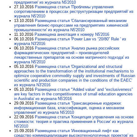
предприятия' из журнала N5'2010
27.10.2016
Размещена статья 'Проблемы управления
сопротивлением в процессах реструктуризации предприятий' из
журнала N5'2010
13.10.2016
Размещена статья 'Сбалансированный механизм
управления бизнес-процессами на предприятиях химической
промышленности' из журнала N5'2010
11.10.2016
Размещена аннотация к номеру N5'2016
06.10.2016
Размещена статья 'Power Law vs “20/80” Rule ' из
журнала N3'2016
06.10.2016
Размещена статья 'Анализ рынка российских
фармацевтических предприятий – производителей
лекарственных препаратов на основе матричного подхода' из
журнала N5'2010
05.10.2016
Размещена статья 'Organizational and structural
approaches to the transformation of the institutional mechanisms to
optimize cooperative commodity supply and investments of Russian
scientific and production companies in the conditions of the EAEC'
из журнала N3'2016
05.10.2016
Размещена статья '“Added value” and “exclusiveness”
are key factors in the competitiveness of small education agencies
in Australia' из журнала N5'2016
29.09.2016
Размещена статья 'Трансакционные издержки:
информационная база, классификация, оценка и механизм
управления' из журнала N5'2010
22.09.2016
Размещена статья 'Концепция управления на основе
стоимости: теория и практика применения в России' из журнала
N5'2010
15.09.2016
Размещена статья 'Инновационный лифт как
средство коммерциализации высокотехнологичных проектов' из