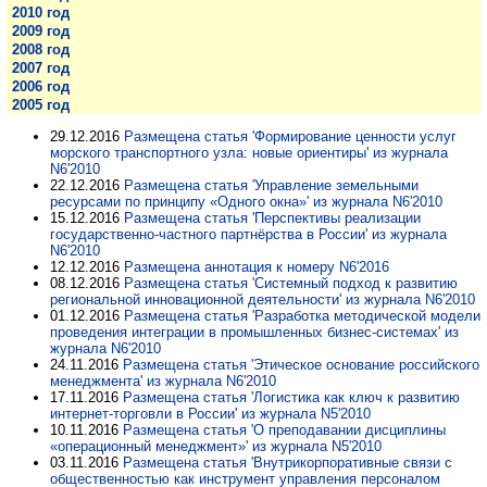
2010 год
2009 год
2008 год
2007 год
2006 год
2005 год
29.12.2016
Размещена статья 'Формирование ценности услуг
морского транспортного узла: новые ориентиры' из журнала
N6'2010
22.12.2016
Размещена статья 'Управление земельными
ресурсами по принципу «Одного окна»' из журнала N6'2010
15.12.2016
Размещена статья 'Перспективы реализации
государственно-частного партнёрства в России' из журнала
N6'2010
12.12.2016
Размещена аннотация к номеру N6'2016
08.12.2016
Размещена статья 'Системный подход к развитию
региональной инновационной деятельности' из журнала N6'2010
01.12.2016
Размещена статья 'Разработка методической модели
проведения интеграции в промышленных бизнес-системах' из
журнала N6'2010
24.11.2016
Размещена статья 'Этическое основание российского
менеджмента' из журнала N6'2010
17.11.2016
Размещена статья 'Логистика как ключ к развитию
интернет-торговли в России' из журнала N5'2010
10.11.2016
Размещена статья 'О преподавании дисциплины
«операционный менеджмент»' из журнала N5'2010
03.11.2016
Размещена статья 'Внутрикорпоративные связи с
общественностью как инструмент управления персоналом