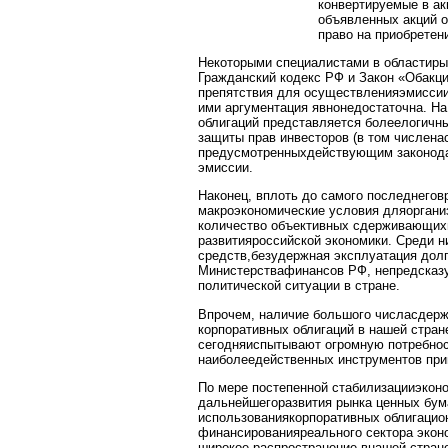
конвертируемые в ак
объявленных акций о
право на приобретен
Некоторыми специалистами в областиры
Гражданский кодекс РФ и Закон «Обакц
препятствия для осуществленияэмиссии
ими аргументация явнонедостаточна. На
облигаций представляется болеелогичн
защиты прав инвесторов (в том числена
предусмотренныхдействующим законодат
эмиссии.
Наконец, вплоть до самого последнегов
макроэкономические условия дляоргани
количество объективных сдерживающих
развитияроссийской экономики. Среди 
средств,безудержная эксплуатация долг
Министерствафинансов РФ, непредсказу
политической ситуации в стране.
Впрочем, наличие большого числасдерж
корпоративных облигаций в нашей стран
сегодняиспытывают огромную потребност
наиболеедейственных инструментов при
По мере постепенной стабилизацииэконо
дальнейшегоразвития рынка ценных бум
использованиякорпоративных облигацион
финансированияреального сектора эконо
широкое распространение внашей стран