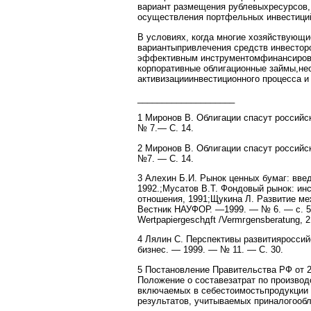
вариант размещения рублевыхресурсов,
осуществления портфельных инвестиций
В условиях, когда многие хозяйствующ
вариантыпривлечения средств инвесторо
эффективным инструментомфинансирова
корпоративные облигационные займы,не
активизацииинвестиционного процесса 
____________________
1 Миронов В. Облигации спасут российс
№ 7.— С. 14.
2 Миронов В. Облигации спасут российс
№7. — С. 14.
3 Алехин Б.И. Рынок ценных бумаг: вв
1992.;Мусатов В.Т. Фондовый рынок: и
отношения, 1991;Щукина Л. Развитие ме
Вестник НАУФОР. —1999. — № 6. — с. 5—
Wertpapiergeschдft /Vermгgensberatung, 2. 
4 Лялин С. Перспективы развитияроссий
бизнес. — 1999. — № 11. — С. 30.
5 Постановление Правительства РФ от 2
Положение о составезатрат по производс
включаемых в себестоимостьпродукции 
результатов, учитываемых приналогооб