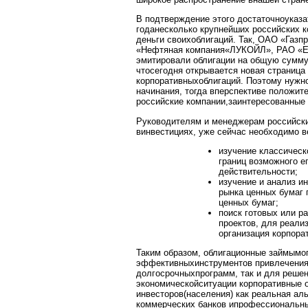
В подтверждение этого достаточноуказат
годанесколько крупнейших российских 
деньги своихоблигаций. Так, ОАО «Газ
«Нефтяная компания«ЛУКОЙЛ», РАО «Е
эмитировали облигации на общую сумму 
чтосегодня открывается новая страница
корпоративныхоблигаций. Поэтому нужн
начинания, тогда вперспективе положит
российские компании,заинтересованные 
Руководителям и менеджерам российск
винвестициях, уже сейчас необходимо в
изучение классическ
границ возможного е
действительности;
изучение и анализ и
рынка ценных бумаг 
ценных бумаг;
поиск готовых или р
проектов, для реали
организация корпора
Таким образом, облигационные займымог
эффективныхинструментов привлечения,
долгосрочныхпрограмм, так и для решен
экономическойситуации корпоративные 
инвесторов(населения) как реальная ал
коммерческих банков ипрофессиональны