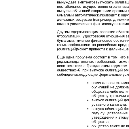
вынуждает эмитентоввыпускать облигаци
нестабильностисущественно ограничива
выпуска облигаций скороткими сроками 
бумагами автоматическиприводит к ощ
денежных ресурсов (например, дляэмит
налога увеличивает фактическуюстоимос
Другим сдерживающим развитие облигац
чтооблигации, удостоверяя отношения з
бумагами.Тяжелое финансовое состояни
капиталабольшинства российских предп
(облигаций)может привести к дальнейш
Еще одна проблема состоит в том, что 
рядзаконодательных требований, также 
всоответствии с Гражданским кодексом
обществах»6 при выпуске облигаций эм
соблюденыследующие формальные усл
номинальная стоимо
облигаций не должна
общества либо велич
обществу третьими л
выпуск облигаций до
уставного капитала;
выпуск облигаций бе
году существования
утверждения к этому
общества;
общество также не в