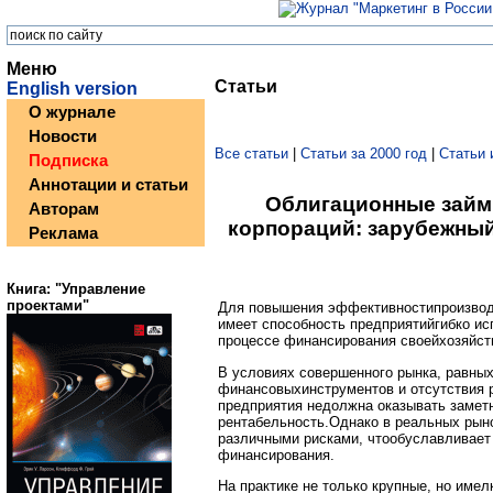
Меню
Статьи
English version
О журнале
Новости
Все статьи
|
Статьи за 2000 год
|
Статьи 
Подписка
Аннотации и статьи
Облигационные займ
Авторам
корпораций: зарубежный
Реклама
Книга: "Управление
проектами"
Для повышения эффективностипроизводс
имеет способность предприятийгибко и
процессе финансирования своейхозяйст
В условиях совершенного рынка, равны
финансовыхинструментов и отсутствия
предприятия недолжна оказывать заметн
рентабельность.Однако в реальных рын
различными рисками, чтообуславливает
финансирования.
На практике не только крупные, но име