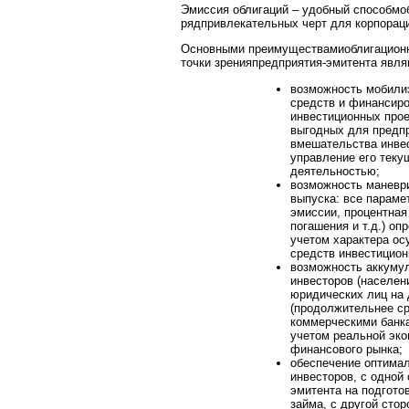
Эмиссия облигаций – удобный способм
рядпривлекательных черт для корпорац
Основными преимуществамиоблигационно
точки зренияпредприятия-эмитента явля
возможность мобили
средств и финансир
инвестиционных прое
выгодных для предпр
вмешательства инвес
управление его теку
деятельностью;
возможность маневри
выпуска: все параме
эмиссии, процентная
погашения и т.д.) о
учетом характера ос
средств инвестицион
возможность аккуму
инвесторов (населен
юридических лиц на 
(продолжительнее ср
коммерческими банка
учетом реальной эко
финансового рынка;
обеспечение оптимал
инвесторов, с одной 
эмитента на подгото
займа, с другой стор