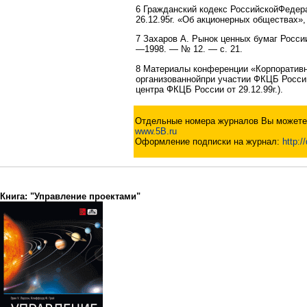
6 Гражданский кодекс РоссийскойФедера
26.12.95г. «Об акционерных обществах», 
7 Захаров А. Рынок ценных бумаг России
—1998. — № 12. — с. 21.
8 Материалы конференции «Корпоративн
организованнойпри участии ФКЦБ России,
центра ФКЦБ России от 29.12.99г.).
Отдельные номера журналов Вы можете 
www.5B.ru
Оформление подписки на журнал:
http:/
Книга: "Управление проектами"