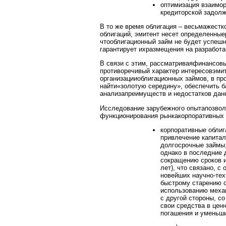
оптимизация взаимор
кредиторской задолж
В то же время облигация – весьмажест
облигаций, эмитент несет определенныер
чтооблигационный займ не будет успешн
гарантирует ихразмещения на разработ
В связи с этим, рассматриваяфинансов
противоречивый характер интересовэмит
организацииоблигационных займов, в пр
найти«золотую середину», обеспечить б
анализапреимуществ и недостатков дан
Исследование зарубежного опытапозвол
функционирования рынкакорпоративных 
корпоративные облиг
привлечение капитал
долгосрочные займы,
однако в последние 
сокращению сроков 
лет), что связано, с
новейших научно-тех
быстрому старению 
использованию механ
с другой стороны, с
свои средства в цен
погашения и уменьши