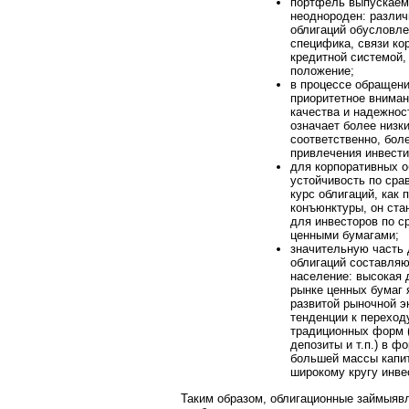
портфель выпускаем
неоднороден: различ
облигаций обусловле
специфика, связи ко
кредитной системой,
положение;
в процессе обращени
приоритетное вниман
качества и надежнос
означает более низки
соответственно, бол
привлечения инвести
для корпоративных о
устойчивость по сра
курс облигаций, как
конъюнктуры, он ста
для инвесторов по с
ценными бумагами;
значительную часть 
облигаций составляю
население: высокая 
рынке ценных бумаг 
развитой рыночной э
тенденции к переход
традиционных форм (
депозиты и т.п.) в 
большей массы капит
широкому кругу инве
Таким образом, облигационные займыя