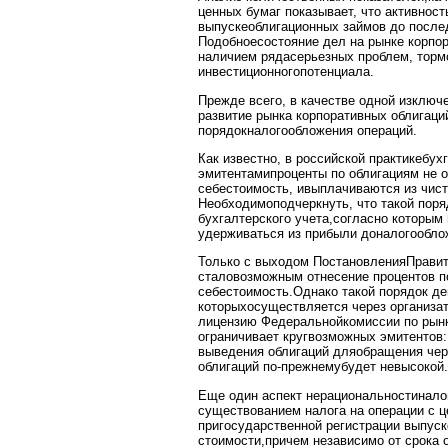
ценных бумаг показывает, что активност
выпускеоблигационных займов до после
Подобноесостояние дел на рынке корпо
наличием рядасерьезных проблем, торм
инвестиционногопотенциала.
Прежде всего, в качестве одной изклю
развитие рынка корпоративных облигаци
порядокналогообложения операций.
Как известно, в российской практикебу
эмитентамипроценты по облигациям не о
себестоимость, ивыплачиваются из чист
Необходимоподчеркнуть, что такой пор
бухгалтерского учета,согласно которым
удерживаться из прибыли доналогообло
Только с выходом ПостановленияПравит
сталовозможным отнесение процентов п
себестоимость.Однако такой порядок де
которыхосуществляется через организа
лицензию Федеральнойкомиссии по рынк
ограничивает кругвозможных эмитентов:
выведения облигаций дляобращения чер
облигаций по-прежнемубудет невысокой.
Еще один аспект нерациональностинало
существованием налога на операции с 
пригосударственной регистрации выпуск
стоимости,причем независимо от срока 