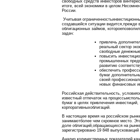
свободных средств инвесторов винтерес
итоге, всей экономики в целом.Несомнен
России.
Учитывая ограниченностьинвестиционны
создавшейся ситуации видится,прежде в
облигационных займов, котороепозволи
задач:
привлечь дополните
реальный сектор эко
свободные денежные
повысить инвестицио
промышленных предп
развитию соответств
обеспечить професс
бумаг дополнительн
своей профессиональ
новых финансовых и
Российская действительность, условия
известный отпечаток на процессыиспол
бумаг в целях привлечения инвестиций,
корпоративныхоблигаций.
В настоящее время на российском рынк
занимаютболее чем скромное место. Это
доле облигаций,обращающихся на рынке.
зарегистрировано 19 848 выпусковакций 
Анализ количественных показателей,ка