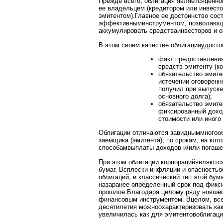
Прежде всего, облигация являетсяценн
ее владельцем (кредитором или инвест
эмитентом).Главное ее достоинство сос
эффективныминструментом, позволяющи
аккумулировать средстваинвесторов и о
В этом своем качестве облигацияудосто
факт предоставлени
средств эмитенту (ко
обязательство эмите
истечении оговоренн
получил при выпуске
основного долга);
обязательство эмит
фиксированный доход
стоимости или иного
Облигации отличаются завидныммногооб
заемщика (эмитента); по срокам, на ко
способамвыплаты доходов и/или погаше
При этом облигации корпорацийявляют
бумаг. Всплески инфляции и опасность
облигаций, и классический тип этой бум
назаранее определенный срок под фикси
прошлое.Благодаря целому ряду новшес
финансовым инструментом. Вцелом, все
десятилетия можноохарактеризовать как
увеличилась как для эмитентовоблигаций