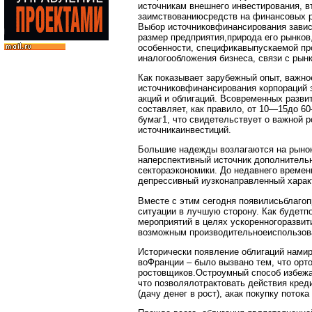
источникам внешнего инвестирования, в
заимствованиюсредств на финансовых р
Выбор источниковфинансирования завис
размер предприятия,природа его рынков
особенности, спецификавыпускаемой пр
иналогообложения бизнеса, связи с рынк
Как показывает зарубежный опыт, важно
источниковфинансирования корпораций 
акций и облигаций. Всовременных разви
составляет, как правило, от 10—15до 
бумаг1, что свидетельствует о важной р
источникаинвестиций.
Большие надежды возлагаются на рынок
наперспективный источник дополнитель
сектораэкономики. До недавнего времен
депрессивный иузконаправленный харак
Вместе с этим сегодня появилисьблаго
ситуации в лучшую сторону. Как будетп
мероприятий в целях ускоренногоразвит
возможным производительноеиспользова
Исторически появление облигаций намир
воФранции – было вызвано тем, что ор
ростовщиков.Остроумный способ избежа
что позволялотрактовать действия кред
(дачу денег в рост), акак покупку потока