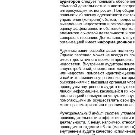
аудиторов
следует понимать обеспечен
сбытовой деятельностью в части предо
интересующим их вопросам. Под общей
понимать: а) оценку адекватности сист
управления (контроля) сбытом, предост
выявленных недостатков и рекомендаци
оценку эффективности сбытовой деятел
элементов сбытовой деятельности и пр
совершенствованию. Деятельность внут
организацией имеет
информационное
Администрация разрабатывает политику
Однако персонал может не всегда их по
имеют достаточного времени проверить 
недостатки. Внутренние аудиторы помог
злоупотреблений, определяют «зоны ри
или недостач, помогают идентифицирова
и найти те принципы управления, котор
обсуждениями с высшими органами упра
процедуры внутреннего аудита (внутре
любой информацией, касающейся их ком
организацией пользуются услугами вну
помогающими им осуществлять свои фун
может рассматриваться в различных асп
Функциональный аудит систем управл
производительности и эффективности в
деятельности. К нему, например, относя
проводимых отделом сбыта (маркетинга
внутреннем аудите качество исполнения