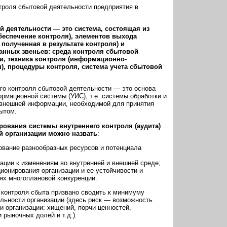
троля сбытовой деятельности предприятия в
й деятельности — это система, состоящая из
еспечение контроля), элементов выхода
полученная в результате контроля) и
анных звеньев: среда контроля сбытовой
и, техника контроля (информационно-
), процедуры контроля, система учета сбытовой
его контроля сбытовой деятельности — это основа
мационной системы (УИС), т.е. системы обработки и
 внешней информации, необходимой для принятия
ытом.
ования системы внутреннего контроля (аудита)
й организации можно назвать
:
ование разнообразных ресурсов и потенциала
ации к изменениям во внутренней и внешней среде;
онирования организации и ее устойчивости и
ях многоплановой конкуренции.
 контроля сбыта призвано сводить к минимуму
ельности организации (здесь риск — возможность
и организации: хищений, порчи ценностей,
 рыночных долей и т.д.).