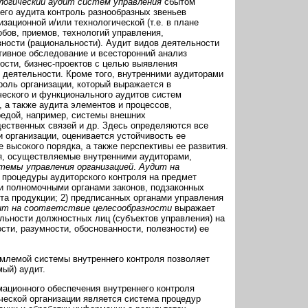
логический аудит систем управления
сбытом
его аудита контроль разнообразных звеньев
зационной и/или технологической (т.е. в плане
бов, приемов, технологий управления,
ности (рациональности). Аудит видов деятельности
тивное обследование и всесторонний анализ
ости, бизнес-проектов с целью выявления
 деятельности. Кроме того, внутренними аудиторами
роль организации, который выражается в
ческого и функционального аудитов систем
 а также аудита элементов и процессов,
едой, например, системы внешних
ественных связей и др. Здесь определяются все
 организации, оценивается устойчивость ее
 высокого порядка, а также перспективы ее развития.
я, осуществляемые внутренними аудиторами,
темы управления организацией
.
Аудит на
 процедуры аудиторского контроля на предмет
и полномочными органами законов, подзаконных
ыта продукции; 2) предписанных органами управления
ит на соответствие целесообразности
выражает
льности должностных лиц (субъектов управления) на
сти, разумности, обоснованности, полезности) ее
емлемой системы внутреннего контроля позволяет
мый) аудит.
ационного обеспечения внутреннего контроля
ческой организации является система процедур