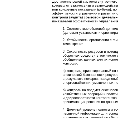
Достижение целей системы внутреннего 
которых от взаимосвязи и взаимодейств
или конкретные показатели (рубежи), по
эффективности управления и развитии 
контроля (аудита) сбытовой деятель
показателей эффективности управления
1. Соответствие сбытовой деятел
(целевым установкам и ориентирам
2. Устойчивость организации с ф
точек зрения.
3. Сохранность ресурсов и потенц
оборотных средств), в том числе
обобщенных данных для их исполь
контроля:
a) контроль, ориентированный на
физической безопасности ресурсо
в результате пожаров, наводнений
энергоснабжении, умышленных пов
b) контроль на предмет обоснова
хозяйственных операций и полити
и добросовестности контрагентов
принимающих решения по данным
4. Должный уровень полноты и то
первичной информации для успеш
управленческих решений по сбыту