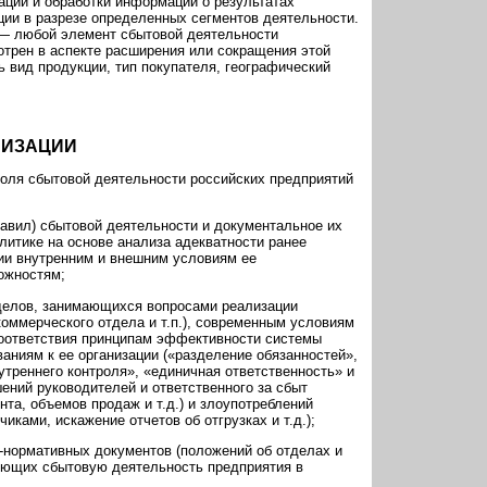
рации и обработки информации о результатах
ции в разрезе определенных сегментов деятельности.
 — любой элемент сбытовой деятельности
отрен в аспекте расширения или сокращения этой
ь вид продукции, тип покупателя, географический
НИЗАЦИИ
роля сбытовой деятельности россий­ских предприятий
равил) сбытовой деятельности и документальное их
литике на основе анализа адекватности ранее
ии внутренним и внешним условиям ее
ожностям;
тделов, занимающихся вопросами реализации
коммерческого отдела и т.п.), современным условиям
соответствия принципам эффективности системы
ваниям к ее организации («разделение обязанностей»,
утреннего контроля», «единичная ответственность» и
шений руководителей и ответственного за сбыт
та, объемов продаж и т.д.) и злоупотреблений
чиками, искажение отчетов об отгрузках и т.д.);
о-нормативных документов (положений об отделах и
ующих сбытовую деятельность предприятия в