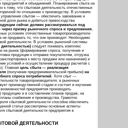
 предприятий и объединений. Планирование сбыта на
о к тому, что сбытовая деятельность отечественных
торичной по отношению к производству. В условиях
 управления сбытом — обеспечить завоевание и
ной доли рынка и добиться превосходства
одукции сейчас должен рассматриваться под
 через призму рыночного спроса и предложения.
ных условиях отечественные товаропроизводители
а не продавать то, что они производят. Необходимо
овой деятельности. В условиях рыночной системы
 деятельностью)
следует понимать комплекс
и на рынок (формирование спроса, получение и
отовка продукции к отправке покупателям, отгрузка
ранспортировка к месту продажи или назначения) и
ение условий и осуществление процедур расчетов с
ю). Главная
цель сбыта — реализация
теля
(получение предпринимательской прибыли)
на
бного спроса потребителей
. Хотя сбыт —
тельности товаропроизводителя, в рыночных
ует производственной стадии и состоит в изучении
 возможностей предприятия производить
 продукцию и в составлении планов продаж, на
планы снабжения и производства. Грамотно
троля сбытовой деятельности способна обеспечить
данной статье рассмотрены основные аспекты
оля сбытовой деятельности предприятия в
ЫТОВОЙ ДЕЯТЕЛЬНОСТИ