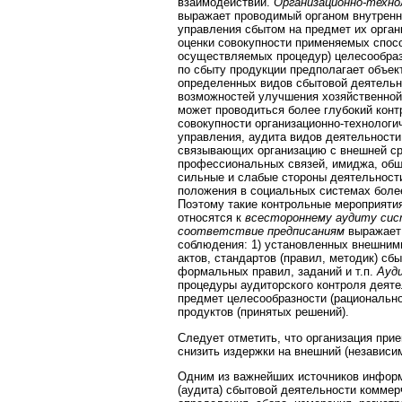
взаимодействии.
Организационно-техно
выражает проводимый органом внутренн
управления сбытом на предмет их органи
оценки совокупности применяемых спосо
осуществляемых процедур) целесообраз
по сбыту продукции предполагает объек
определенных видов сбытовой деятельн
возможностей улучшения хозяйственной
может проводиться более глубокий конт
совокупности организационно-технологи
управления, аудита видов деятельности,
связывающих организацию с внешней ср
профессиональных связей, имиджа, общ
сильные и слабые стороны деятельности
положения в социальных системах более
Поэтому такие контрольные мероприяти
относятся к
всестороннему аудиту сис
соответствие предписаниям
выражает
соблюдения: 1) установленных внешним
актов, стандартов (правил, методик) сб
формальных правил, заданий и т.п.
Ауд
процедуры аудиторского контроля деяте
предмет целесообразности (рационально
продуктов (принятых решений).
Следует отметить, что организация при
снизить издержки на внешний (независи
Одним из важнейших источников информ
(аудита) сбытовой деятельности коммер