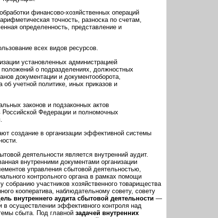
 обработки финансово-хозяйственных операций
 арифметическая точность, разноска по счетам,
енная определенность, представление и
ользование всех видов ресурсов.
низации установленных администрацией
— положений о подразделениях, должностных
ланов документации и документооборота,
а об учетной политике, иных приказов и
альных законов и подзаконных актов
в Российской Федерации и полномочных
.
вают создание в организации эффективной системы
ности.
ытовой деятельности является внутренний аудит.
ванная внутренними документами организации
лементов управления сбытовой деятельностью,
ального контрольного органа в рамках помощи
у собранию участников хозяйственного товарищества
ного кооператива, наблюдательному совету, совету
ель внутреннего аудита сбытовой деятельности
—
и в осуществлении эффективного контроля над
темы сбыта. Под главной
задачей внутренних