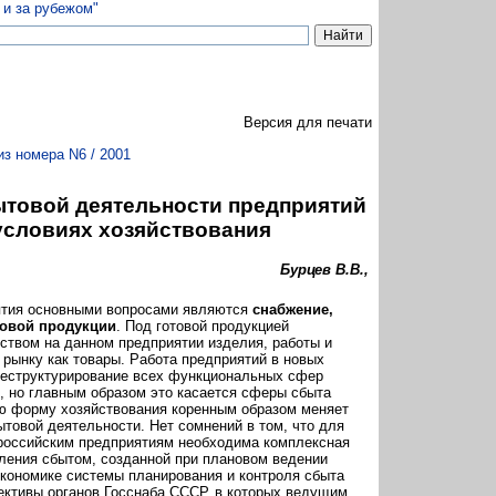
Версия для печати
из номера N6 / 2001
ытовой деятельности предприятий
условиях хозяйствования
Бурцев В.В.,
ятия основными вопросами являются
снабжение,
товой продукции
. Под готовой продукцией
ством на данном предприятии изделия, работы и
 рынку как товары. Работа предприятий в новых
реструктурирование всех функциональных сфер
, но главным образом это касается сферы сбыта
ую форму хозяйствования коренным образом меняет
товой деятельности. Нет сомнений в том, что для
российским предприятиям необходима комплексная
ления сбытом, созданной при плановом ведении
 экономике системы планирования и контроля сбыта
ективы органов Госснаба СССР, в которых ведущим