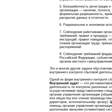
5. Безошибочность регистрации и
организации — наличие, полнота,
формальная разрешенность, врем
раскрытие данных в отчетности.
6. Рациональное и экономное исп
7. Соблюдение работниками орга
требований, правил и процедур 
инструкций, правил поведения, п
планов организации труда, приказ
распоряжений.
8. Соблюдение требований федер
Российской Федерации, субъекто
органов местного самоуправления
Эти и многие другие задачи обусловли
внутреннего контроля сбытовой деятель
Одной из форм внутреннего контроля сб
Внутренний аудит
— это регламентиро
деятельность по контролю различных э
осуществляемая представителями специ
органам управления организации (общем
или общества или членов производствен
директоров, исполнительному органу).
Ц
помощь органам управления организаци
различными звеньями (элементами) сис