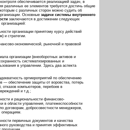
контроля обеспечивается реализацией задач, в
ия различных ее элементов требуется достичь общие
 которым с различных сторон можно судить об
организации. Основные
задачи системы внутреннего
ности
заключаются в достижении следующих
 организацией:
ьности организации принятому курсу действий
) и стратегии.
инансово-экономической, рыночной и правовой
иала организации (внеоборотных активов и
 сохранность систематизированных и
зования в управлении. Здесь два аспекта
 адекватность оргмероприятий по обеспечению
в — обеспечение защиты от воровства, потерь
, отказов компьютеров, перебоев в
реждений и т.д.;
нности и рациональности финансово-
ки в области управления, платежеспособности
 по договорам, добросовестности менеджеров,
 операциям.
чности первичных документов и качества
ного руководства и принятия эффективных
 продукции.