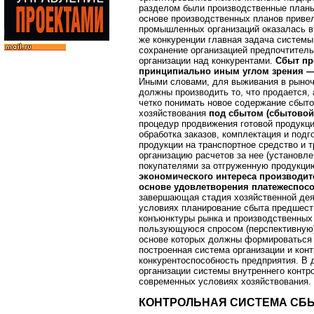
разделом были производственные планы
основе производственных планов привел
промышленных организаций оказалась в
же конкуренции главная задача системы
сохранение организацией предпочтитель
организации над конкурентами.
Сбыт пр
принципиально иным углом зрения —
Иными словами, для выживания в рыноч
должны производить то, что продается, 
четко понимать новое содержание сбыт
хозяйствования
под сбытом (сбытовой
процедур продвижения готовой продукци
обработка заказов, комплектация и подг
продукции на транспортное средство и т
организацию расчетов за нее (установл
покупателями за отгруженную продукци
экономического интереса производи
основе удовлетворения платежеспосо
завершающая стадия хозяйственной дея
условиях планирование сбыта предшеств
конъюнктуры рынка и производственных
пользующуюся спросом (перспективную)
основе которых должны формироваться 
построенная система организации и кон
конкурентоспособность предприятия. В 
организации системы внутреннего контр
современных условиях хозяйствования.
КОНТРОЛЬНАЯ СИСТЕМА СБ