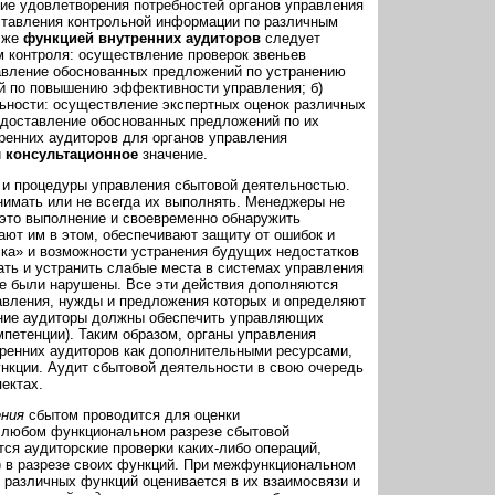
ие удовлетворения потребностей органов управления
ставления конт­рольной информации по различным
 же
функцией внутренних аудиторов
следует
ем контроля: осуществление проверок звеньев
авление обосно­ванных предложений по устранению
й по повышению эффективности управления; б)
ьности: осуществление экспертных оценок различных
едоставление обоснованных предложений по их
ренних аудиторов для органов управления
и
консультационное
значение.
 и процедуры управления сбытовой деятельностью.
нимать или не всегда их выполнять. Менеджеры не
это выполнение и свое­временно обнаружить
ают им в этом, обеспечивают защиту от ошибок и
ска» и возможности устранения будущих недостатков
ть и устранить слабые места в системах управления
ые были нарушены. Все эти действия дополняются
вления, нужды и предложения которых и определяют
нние аудиторы должны обеспечить управляющих
петенции). Таким образом, органы управления
тренних аудиторов как дополнительными ресурсами,
кции. Аудит сбытовой деятельности в свою очередь
ектах.
ения
сбытом проводится для оценки
 любом функциональном разрезе сбытовой
тся аудиторские проверки каких-либо операций,
) в разрезе своих функций. При межфункциональном
 различных функций оценивается в их взаимосвязи и