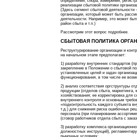
определения, сбора, измерения, регист
реализации сбытовой политики организа
(Здесь сегмент сбытовой деятельности
организации, который может быть рассм
деятельности. Например, это может быт
район сбыта и т.п.)
Рассмотрим этот вопрос подробнее.
СБЫТОВАЯ ПОЛИТИКА ОРГА
Реструктурирование организации и конт
на начальном этапе предполагает:
1) разработку внутренних стандартов (п
закрепление в Положении о сбытовой по
установленных целей и задач организац
функционирования, в том числе ее возм
2) анализ соответствия оргструктуры о
продукции (отделов сбыта, маркетинга, 
хозяйствования; ее корректировка для 
внутреннего контроля и основным требо
«подконтрольность каждого субъекта вн
т.д.) для снижения риска ошибочных ре
персонала (при планировании ассортимен
(сговор работников отдела сбыта с заказ
3) разработку комплекса организационн
должностных инструкций), регламентир
рыночных условиях;