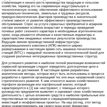
стабилизация и начало роста производства продукции в сельском
хозяйстве, перевод его на современную индустриальную и
технологическую основу, обеспечение эффективного использования
материально-технических, земельных и трудовых ресурсов,
природно-биологических факторов производства в значительной
степени зависят от развития эффективного производственного
обслуживания. Спрос на услуги
сервисных
предприятий
в аграрном
секторе экономики особенно возрастает в периоды проведения
полевых работ сезонного характера в необходимые агротехнические
сроки, когда решаются объемные и качественные индикаторы и
характеристики ожидаемых конечных результатов производства.
Ведущим звеном производственной инфраструктуры
агропромышленного комплекса (АПК) является широко
развертываемая в настоящее время сеть машинно-технологических
станций (МТС) с передовой технической и технологической базой для
создания различных интеграционных производственных структур.
Для успешного развития и наиболее полной реализации возможностей
сервисной организации следует определить долгосрочные цели и
стратегию их достижения. В настоящее время разработаны
аналитические методы, которые могут быть использованы в процессе
разработки и принятия организацией тех или иных направлений своего
стратегического развития. К ним относится анализ хозяйственного
портфеля организации или портфельный анализ, который
характеризуется в [1] как «инструмент, с помощью которого
руководство предприятия выявляет и оценивает свою хозяйственную
деятельность с целью вложения средств в наиболее прибыльные или
перспективные ее направления и сокращения/прекращения
инвестиций в неэффективные проекты». На наш взгляд, этот метод
можно охарактеризовать как своего рода аудит финансово-