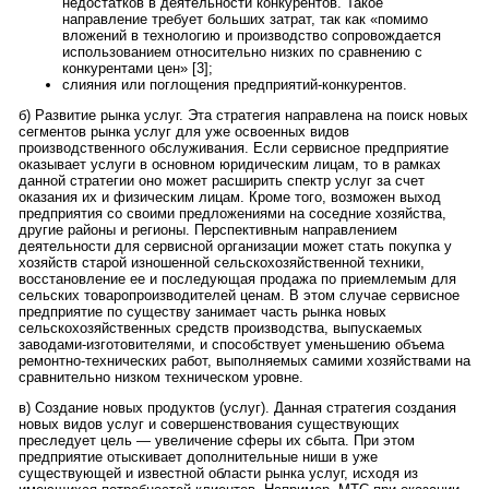
недостатков в деятельности конкурентов. Такое
направление требует больших затрат, так как «помимо
вложений в технологию и производство сопровождается
использованием относительно низких по сравнению с
конкурентами цен» [3];
слияния или поглощения предприятий-конкурентов.
б) Развитие рынка услуг. Эта стратегия направлена на поиск новых
сегментов рынка услуг для уже освоенных видов
производственного обслуживания. Если сервисное предприятие
оказывает услуги в основном юридическим лицам, то в рамках
данной стратегии оно может расширить спектр услуг за счет
оказания их и физическим лицам. Кроме того, возможен выход
предприятия со своими предложениями на соседние хозяйства,
другие районы и регионы. Перспективным направлением
деятельности для сервисной организации может стать покупка у
хозяйств старой изношенной сельскохозяйственной техники,
восстановление ее и последующая продажа по приемлемым для
сельских товаропроизводителей ценам. В этом случае сервисное
предприятие по существу занимает часть рынка новых
сельскохозяйственных средств производства, выпускаемых
заводами-изготовителями, и способствует уменьшению объема
ремонтно-технических работ, выполняемых самими хозяйствами на
сравнительно низком техническом уровне.
в) Создание новых продуктов (услуг). Данная стратегия создания
новых видов услуг и совершенствования существующих
преследует цель — увеличение сферы их сбыта. При этом
предприятие отыскивает дополнительные ниши в уже
существующей и известной области рынка услуг, исходя из