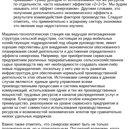
по отдельности, часто называют эффектом «2+2=5». Мы будем
называть этот эффект синергизмом». Другими словами, это
получение дополнительного экономического эффекта в
результате взаимодействия факторов производства. Следует
отметить, что применительно к аграрному сектору экономики
это явление еще недостаточно изучено.
Машинно-технологическая станция как ведущая интеграционная
структура сельской индустрии, состоящая из ряда мобильных
хозяйствующих подразделений под общим руководством, имеет
хорошие перспективы для внедрения экономически обоснованного
планирования своей деятельности и достижения определенного
эффекта синергизма. Например, при приобретении сервисным
предприятием различных перерабатывающих сельскохозяйственное
сырье производств ему нет необходимости создавать какие-либо
новые подразделения, поскольку у него уже есть развитая
инфраструктура для обеспечения нормальной производственной
деятельности этих объектов. Источниками синергизма в данном
случае являются: единые центр управления всеми
производственными процессами и система маркетинговых
коммуникаций, использование одних и тех же производственных
мощностей, трудовых ресурсов и каналов распределения услуг и
товаров. Благодаря этому создается особое конкурентное
преимущество, реализуемое на уровне сервисного предприятия в
целом за счет совместного использования производственных
ресурсов и возможностей экономических агентов при сравнительно
низких удельных издержках.
Важно также отметить, что синергизм может быть не только
положительным, но и отрицательным. Последний возможен, когда