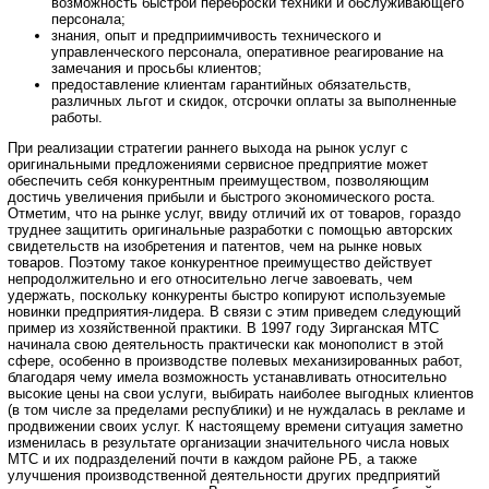
возможность быстрой переброски техники и обслуживающего
персонала;
знания, опыт и предприимчивость технического и
управленческого персонала, оперативное реагирование на
замечания и просьбы клиентов;
предоставление клиентам гарантийных обязательств,
различных льгот и скидок, отсрочки оплаты за выполненные
работы.
При реализации стратегии раннего выхода на рынок услуг с
оригинальными предложениями сервисное предприятие может
обеспечить себя конкурентным преимуществом, позволяющим
достичь увеличения прибыли и быстрого экономического роста.
Отметим, что на рынке услуг, ввиду отличий их от товаров, гораздо
труднее защитить оригинальные разработки с помощью авторских
свидетельств на изобретения и патентов, чем на рынке новых
товаров. Поэтому такое конкурентное преимущество действует
непродолжительно и его относительно легче завоевать, чем
удержать, поскольку конкуренты быстро копируют используемые
новинки предприятия-лидера. В связи с этим приведем следующий
пример из хозяйственной практики. В 1997 году Зирганская МТС
начинала свою деятельность практически как монополист в этой
сфере, особенно в производстве полевых механизированных работ,
благодаря чему имела возможность устанавливать относительно
высокие цены на свои услуги, выбирать наиболее выгодных клиентов
(в том числе за пределами республики) и не нуждалась в рекламе и
продвижении своих услуг. К настоящему времени ситуация заметно
изменилась в результате организации значительного числа новых
МТС и их подразделений почти в каждом районе РБ, а также
улучшения производственной деятельности других предприятий