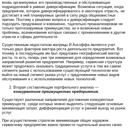
вновь организуемых его производственных и обслуживающих
подразделений в рамках диверсификации. Возможна ситуация, когда
предприятие, которое диверсифицировалось в некоторую отрасль, не
достигает в ней планируемых целей в силу ряда общеизвестных
причин. Поэтому к решению вопроса о диверсификации следует
подходить продуманно и взвешенно, тщательно проанализировав не
только прогнозируемые преимущества, но и возможные новые
проблемы, возникновение которых связано с проникновением в другие
отрасли и сферы деятельности.
Существенным недостатком матрицы И.Ансоффа является учет
только двух факторов вектора роста деятельности предприятия. Вот
почему в последующем им был предложен географический вектор
роста, то есть теперь уже три измерения для определения возможных
направлений развития предприятия. Например, сервисная структура
может продолжать оказывать традиционные услуги в том же самом
сегменте рынка с использованием существующей технологии или
выйти на новый сегмент рынка услуг с предложением новых видов
обслуживания и с использованием новых технологий.
Вторая составляющая портфельного анализа —
конкурентное преимущество предприятия.
Существуют различные направления достижения конкурентных
преимуществ, среди которых можно выделить следующие основные:
минимизация затрат, дифференциация услуг и ранний выход на рынок
услуг.
При осуществлении стратегии минимизации общих издержек
сервисному предприятию важно провести тщательный анализ своих