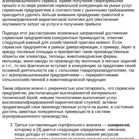
агропромышленного сервиса. Время получения сверхприбылей
прошло и по мере развития нормальной конкуренции на рынке услуг
сервисным предприятиям в соответствии с рыночными требованиями
приходится уделять больше внимания проведению грамотной и
целенаправленной маркетинговой политики для обеспечения
окупаемости затрат на услуги и получения прибыли.
Подводя итог рассмотрению возможных направлений достижения
сервисным предприятием конкурентных преимуществ, отметим
следующий важный для хозяйственной практики момент. Если
сервисное предприятие в рамках диверсификации, к примеру, берет в
аренду посевные площади и приобретает такие производственные
объекты как элеваторы, теплицы, животноводческие фермы,
мельницы, мини-заводы по производству молочных и мясных изделий
и т.п., то оно фактически вступает в конкуренцию за пределами своей
основной деятельности как с сельскими товаропроизводителями, так
и с агропромышленными предприятиями — переработчиками
сельскохозяйственной и животноводческой продукции.
Таким образом можно с уверенностью констатировать, что сервисное
предприятие, располагающее высокоразвитой материально-
технической базой, новыми технологиями выполнения услуг,
высококвалифицированной маркетинговой службой, активно
продвигающей свои производственные услуги на рынке, в состоянии
достичь заметных конкурентных преимуществ в системе
агропромышленного производства.
Третья составляющая портфельного анализа —
синергизм,
которому в [4] дается следующее определение: «явление,
когда доходы от совместного использования ресурсов
превышают сумму доходов от использования тех же ресурсов