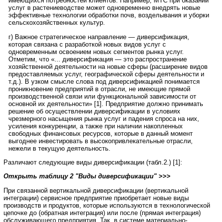
имеющихся потребностей клиентов. Например, МТС при оказании
услуг в растениеводстве может одновременно внедрять новые
эффективные технологии обработки почв, возделывания и уборки
сельскохозяйственных культур.
г) Важное стратегическое направление — диверсификация,
которая связана с разработкой новых видов услуг с
одновременным освоением новых сегментов рынка услуг.
Отметим, что «... диверсификация — это распространение
хозяйственной деятельности на новые сферы (расширение видов
предоставляемых услуг, географической сферы деятельности и
т.д.). В узком смысле слова под диверсификацией понимается
проникновение предприятий в отрасли, не имеющие прямой
производственной связи или функциональной зависимости от
основной их деятельности» [1]. Предприятие должно принимать
решение об осуществлении диверсификации в условиях
чрезмерного насыщения рынка услуг и падения спроса на них,
усиления конкуренции, а также при наличии накопленных
свободных финансовых ресурсов, которые в данный момент
выгоднее инвестировать в высокопривлекательные отрасли,
нежели в текущую деятельность.
Различают следующие виды диверсификации (табл.2.) [1]:
Открыть таблицу 2 "Виды диверсификации" >>>
При связанной вертикальной диверсификации (вертикальной
интеграции) сервисное предприятие приобретает новые виды
производств и продуктов, которые используются в технологической
цепочке до (обратная интеграция) или после (прямая интеграция)
обслуживающего предприятия. Так, в системе материально-