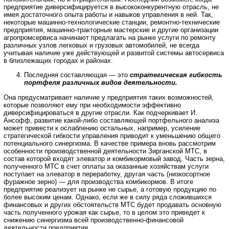
предприятие диверсифицируется в высококонкурентную отрасль, не
имея достаточного опыта работы и навыков управления в ней. Так,
некоторые машинно-технологические станции, ремонтно-технические
предприятия, машинно-тракторные мастерские и другие организации
агропромсервиса начинают предлагать на рынке услуги по ремонту
различных узлов легковых и грузовых автомобилей, не всегда
учитывая наличие уже действующей и развитой системы автосервиса
в близлежащих городах и районах.
Последняя составляющая — это
стратегическая гибкость
портфеля различных видов деятельности.
Она предусматривает наличие у предприятия таких возможностей,
которые позволяют ему при необходимости эффективно
диверсифицироваться в другие отрасли. Как подчеркивает И.
Ансофф, развитие какой-либо составляющей портфельного анализа
может привести к ослаблению остальных, например, усиление
стратегической гибкости управления приводит к уменьшению общего
потенциального синергизма. В качестве примера вновь рассмотрим
особенности производственной деятельности Зирганской МТС, в
состав которой входят элеватор и комбикормовый завод. Часть зерна,
полученного МТС в счет оплаты за оказанные хозяйствам услуги
поступает на элеватор в переработку, другая часть (низкосортное
фуражное зерно) — для производства комбикормов. В итоге
предприятие реализует на рынке не сырье, а готовую продукцию по
более высоким ценам. Однако, если же в силу ряда сложившихся
финансовых и других обстоятельств МТС будет продавать основную
часть полученного урожая как сырье, то в целом это приведет к
снижению синергизма всей производственно-финансовой
деятельности предприятия.