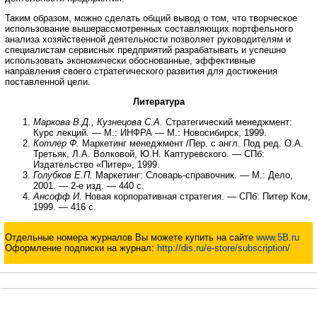
Таким образом, можно сделать общий вывод о том, что творческое
использование вышерассмотренных составляющих портфельного
анализа хозяйственной деятельности позволяет руководителям и
специалистам сервисных предприятий разрабатывать и успешно
использовать экономически обоснованные, эффективные
направления своего стратегического развития для достижения
поставленной цели.
Литература
Маркова В.Д., Кузнецова С.А.
Стратегический менеджмент:
Курс лекций. — М.: ИНФРА — М.: Новосибирск, 1999.
Котлер Ф.
Маркетинг менеджмент /Пер. с англ. Под ред. О.А.
Третьяк, Л.А. Волковой, Ю.Н. Каптуревского. — СПб:
Издательство «Питер», 1999.
Голубков Е.П.
Маркетинг: Словарь-справочник. — М.: Дело,
2001. — 2-е изд. — 440 с.
Ансофф И.
Новая корпоративная стратегия. — СПб: Питер Ком,
1999. — 416 с.
Отдельные номера журналов Вы можете купить на сайте
www.5B.ru
Оформление подписки на журнал:
http://dis.ru/e-store/subscription/