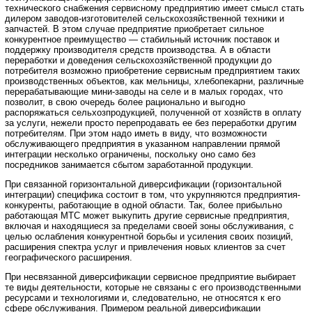
технического снабжения сервисному предприятию имеет смысл стать
дилером заводов-изготовителей сельскохозяйственной техники и
запчастей. В этом случае предприятие приобретает сильное
конкурентное преимущество — стабильный источник поставок и
поддержку производителя средств производства. А в области
переработки и доведения сельскохозяйственной продукции до
потребителя возможно приобретение сервисным предприятием таких
производственных объектов, как мельницы, хлебопекарни, различные
перерабатывающие мини-заводы на селе и в малых городах, что
позволит, в свою очередь более рационально и выгодно
распоряжаться сельхозпродукцией, полученной от хозяйств в оплату
за услуги, нежели просто перепродавать ее без переработки другим
потребителям. При этом надо иметь в виду, что возможности
обслуживающего предприятия в указанном направлении прямой
интеграции несколько ограничены, поскольку оно само без
посредников занимается сбытом заработанной продукции.
При связанной горизонтальной диверсификации (горизонтальной
интеграции) специфика состоит в том, что укрупняются предприятия-
конкуренты, работающие в одной области. Так, более прибыльно
работающая МТС может выкупить другие сервисные предприятия,
включая и находящиеся за пределами своей зоны обслуживания, с
целью ослабления конкурентной борьбы и усиления своих позиций,
расширения спектра услуг и привлечения новых клиентов за счет
географического расширения.
При несвязанной диверсификации сервисное предприятие выбирает
те виды деятельности, которые не связаны с его производственными
ресурсами и технологиями и, следовательно, не относятся к его
сфере обслуживания. Примером реальной диверсификации