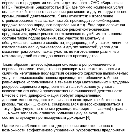
сервисного предприятия является деятельность ОАО «Зирганская
МТС» Республики Башкортостан (РБ), где помимо комплекса услуг
сельскохозяйственного назначения развивают и другие виды торгово-
промышленной деятельности. К ним относятся: изготовление
стройматериалов и запасных частей, производство комбикормов,
продажа товаров народного потребления и т.д. Еще одна сервисная
организация РБ АО «Абзелиловское ремонтно-техническое
предприятие», кроме ремонтно-технических служб, имеет в своем
составе такие подразделения, как участок по монтажу и
обслуживанию газового хозяйства, водопроводный участок, линия по
изготовлению лап культиваторов и других запчастей, узлов для
машинно-тракторного парка, участок по изготовлению различных
металлоизделий из отходов основного производства.
Таким образом, диверсификация системы агропромышленного
сервиса позволяет существенно расширить поле деятельности и
смягчить негативные последствия сезонного характера выполняемых
услуг в сельскохозяйственном производстве, обеспечить более
равномерное использование в течение года материальных и трудовых
ресурсов сервисного предприятия, а на этой основе улучшить
показатели его общей производственно-финансовой деятельности.
Вместе с тем, диверсификация требует определенных
дополнительных издержек и связана с некоторым хозяйственным
риском, так как «... фирма, собирающаяся диверсифицироваться в
такую (растущую, по мнению руководства фирмы —
автор
) отрасль
..., может заплатить слишком большую цену за вход, не
соответствующую прогнозируемым доходам» [4].
Одним из наиболее сложных для решения является вопрос о
возможности эффективного управления руководством предприятия