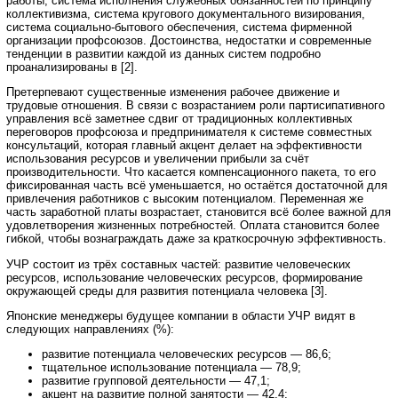
работы, система исполнения служебных обязанностей по принципу
коллективизма, система кругового документального визирования,
система социально-бытового обеспечения, система фирменной
организации профсоюзов. Достоинства, недостатки и современные
тенденции в развитии каждой из данных систем подробно
проанализированы в [2].
Претерпевают существенные изменения рабочее движение и
трудовые отношения. В связи с возрастанием роли партисипативного
управления всё заметнее сдвиг от традиционных коллективных
переговоров профсоюза и предпринимателя к системе совместных
консультаций, которая главный акцент делает на эффективности
использования ресурсов и увеличении прибыли за счёт
производительности. Что касается компенсационного пакета, то его
фиксированная часть всё уменьшается, но остаётся достаточной для
привлечения работников с высоким потенциалом. Переменная же
часть заработной платы возрастает, становится всё более важной для
удовлетворения жизненных потребностей. Оплата становится более
гибкой, чтобы вознаграждать даже за краткосрочную эффективность.
УЧР состоит из трёх составных частей: развитие человеческих
ресурсов, использование человеческих ресурсов, формирование
окружающей среды для развития потенциала человека [3].
Японские менеджеры будущее компании в области УЧР видят в
следующих направлениях (%):
развитие потенциала человеческих ресурсов — 86,6;
тщательное использование потенциала — 78,9;
развитие групповой деятельности — 47,1;
акцент на развитие полной занятости — 42,4;