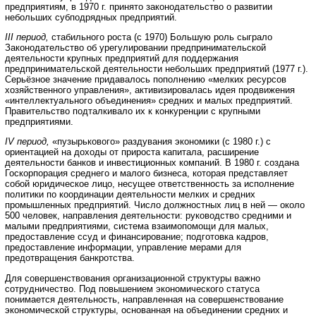
предприятиям, в 1970 г. принято законодательство о развитии
небольших субподрядных предприятий.
III период,
стабильного роста (с 1970) Большую роль сыграло
Законодательство об урегулировании предпринимательской
деятельности крупных предприятий для поддержания
предпринимательской деятельности небольших предприятий (1977 г.).
Серьёзное значение придавалось пополнению «мелких ресурсов
хозяйственного управления», активизировалась идея продвижения
«интеллектуального объединения» средних и малых предприятий.
Правительство подталкивало их к конкуренции с крупными
предприятиями.
IV период,
«пузырькового» раздувания экономики (с 1980 г.) с
ориентацией на доходы от прироста капитала, расширение
деятельности банков и инвестиционных компаний. В 1980 г. создана
Госкорпорация среднего и малого бизнеса, которая представляет
собой юридическое лицо, несущее ответственность за исполнение
политики по координации деятельности мелких и средних
промышленных предприятий. Число должностных лиц в ней — около
500 человек, направления деятельности: руководство средними и
малыми предприятиями, система взаимопомощи для малых,
предоставление ссуд и финансирование; подготовка кадров,
предоставление информации, управление мерами для
предотвращения банкротства.
Для совершенствования организационной структуры важно
сотрудничество. Под повышением экономического статуса
понимается деятельность, направленная на совершенствование
экономической структуры, основанная на объединении средних и