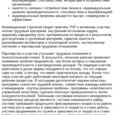
квалификацией, способностями, интересами и потребностями
организации;
занятость связана с потребностями бизнеса, индивидуальным
уровнем производительности, способностями и квалификацией;
индивидуальные проблемы решаются быстро, справедливо и
эффективно.
Инновационная стратегия сводит практику УЧР к активному участию,
чётким трудовым критериям, внутренним источникам кадров,
широкому карьерному пути, критериальности процесса и результатов,
долгосрочным и групповым критериям, гарантии занятости,
разнообразию мотиваторов и эгалитарной оплате, экстенсивному
обучению и партнёрским трудовым отношениям.
Партнёрство и участие улучшают трудовые отношения и
психологический климат. В результате, японские рабочие проявляют
понимание проблем предприятия, они более активны в повышении
производительности и распределении доходов. По традиции участие
работников в делах фирмы поощряется не потому, что это хорошо
само по себе, а потому, что имеет практическую выгоду. Более того,
такое участие даёт работникам некоторый контроль за текущим
рабочим процессом. В последние десятилетия «кружки качества»,
программы «качества трудовой жизни», совместные команды рабочих
и менеджеров, «группы решения проблем», программы «комплексного
управления качеством» сделали японскую промышленность более
конкурентоспособной. Типичными системами японского менеджмента
человеческих ресурсов являются: система пожизненного найма,
система требования предельного фиксированного возраста на работе,
система роста зарплаты в зависимости от возраста и стажа работы,
система продвижения по службе в зависимости от возраста и стажа