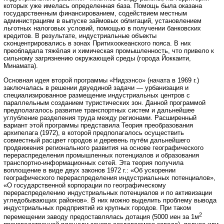
которых уже имелась определенная база. Помощь была оказана
государственным финансированием, содействием местным
администрациям в выпуске займовых облигаций, установлением
льготных налоговых условий, помощью в получении банковских
кредитов. В результате, индустриальные объекты
сконцентрировались в зонах Притихоокеанского пояса. В них
преобладала тяжёлая и химическая промышленность, что привело к
сильному загрязнению окружающей среды (города Йоккаити,
Минамата).
Основная идея второй программы «Нидзэнсо» (начата в 1969 г.)
заключалась в решении двуединой задачи — урбанизация и
специализированное размещение индустриальных центров с
параллельным созданием туристических зон. Данной программой
предполагалось развитие транспортных систем и дальнейшее
углубление разделения труда между регионами. Расширенный
вариант этой программы представила Теория преобразования
архипелага (1972), в которой предполагалось осуществить
совместный расцвет городов и деревень путём дальнейшего
продвижения регионального развития на основе географического
перераспределения промышленных потенциалов и образования
транспортно-информационных сетей. Эта теория получила
воплощение в виде двух законов 1972 г.: «Об ускорении
географического перераспределения индустриальных потенциалов»,
«О государственной корпорации по географическому
перераспределению индустриальных потенциалов и по активизации
угледобывающих районов». В них можно выделить проблему вывода
индустриальных предприятий из крупных городов. При таком
2
перемещении заводу предоставлялась дотация (5000 иен за 1м