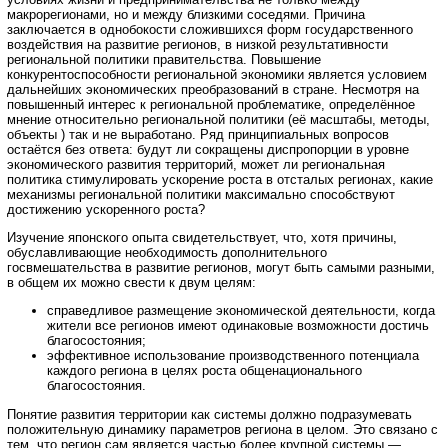
макрорегионами, но и между близкими соседями. Причина
заключается в однобокости сложившихся форм государственного
воздействия на развитие регионов, в низкой результативности
региональной политики правительства. Повышение
конкурентоспособности региональной экономики является условием
дальнейших экономических преобразований в стране. Несмотря на
повышенный интерес к региональной проблематике, определённое
мнение относительно региональной политики (её масштабы, методы,
объекты ) так и не выработано. Ряд принципиальных вопросов
остаётся без ответа: будут ли сокращены диспропорции в уровне
экономического развития территорий, может ли региональная
политика стимулировать ускорение роста в отсталых регионах, какие
механизмы региональной политики максимально способствуют
достижению ускоренного роста?
Изучение японского опыта свидетельствует, что, хотя причины,
обуславливающие необходимость дополнительного
госвмешательства в развитие регионов, могут быть самыми разными,
в общем их можно свести к двум целям:
справедливое размещение экономической деятельности, когда
жители все регионов имеют одинаковые возможности достичь
благосостояния;
эффективное использование производственного потенциала
каждого региона в целях роста общенационального
благосостояния.
Понятие развития территории как системы должно подразумевать
положительную динамику параметров региона в целом. Это связано с
тем, что регион сам является частью более крупной системы —