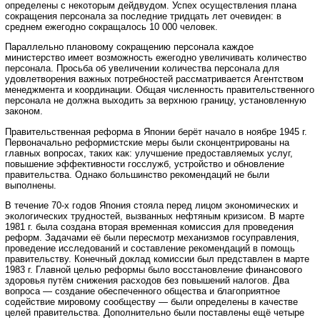
определены с некоторым дейдвудом. Успех осуществления плана
сокращения персонала за последние тридцать лет очевиден: в
среднем ежегодно сокращалось 10 000 человек.
Параллельно плановому сокращению персонала каждое
министерство имеет возможность ежегодно увеличивать количество
персонала. Просьба об увеличении количества персонала для
удовлетворения важных потребностей рассматривается Агентством
менеджмента и координации. Общая численность правительственного
персонала не должна выходить за верхнюю границу, установленную
законом.
Правительственная реформа в Японии берёт начало в ноябре 1945 г.
Первоначально реформистские меры были сконцентрированы на
главных вопросах, таких как: улучшение предоставляемых услуг,
повышение эффективности госслужб, устройство и обновление
правительства. Однако большинство рекомендаций не были
выполнены.
В течение 70-х годов Япония стояла перед лицом экономических и
экологических трудностей, вызванных нефтяным кризисом. В марте
1981 г. была создана вторая временная комиссия для проведения
реформ. Задачами её были пересмотр механизмов госуправления,
проведение исследований и составление рекомендаций в помощь
правительству. Конечный доклад комиссии был представлен в марте
1983 г. Главной целью реформы было восстановление финансового
здоровья путём снижения расходов без повышений налогов. Два
вопроса — создание обеспеченного общества и благоприятное
содействие мировому сообществу — были определены в качестве
целей правительства. Дополнительно были поставлены ещё четыре