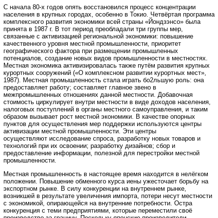
С начала 80-х годов опять восстановился процесс концентрации
населения в крупных городах, особенно в Токио. Четвёртая программа
комплексного развития экономики всей страны «Йондзэнсо» была
принята в 1987 г. В тот период преобладали три группы мер,
связанные с активизацией региональной экономики: повышение
качественного уровня местной промышленности, приоритет
географического фактора при размещении промышленных
потенциалов, создание новых видов промышленности в местностях.
Местная экономика активизировалась также путём развития крупных
курортных сооружений («О комплексном развитии курортных мест»,
1987). Местная промышленность стала играть бо2льшую роль: она
предоставляет работу; составляет главное звено в
межпромышленных отношениях данной местности. Добавочная
стоимость циркулирует внутри местности в виде доходов населения,
налоговых поступлений в органы местного самоуправления, и таким
образом вызывает рост местной экономики. В качестве опорных
пунктов для осуществления мер поддержки используются центры
активизации местной промышленности. Эти центры
осуществляют исследование спроса, разработку новых товаров и
технологий при их освоении; разработку дизайнов; сбор и
предоставление информации, полезной для перестройки местной
промышленности.
Местная промышленность в настоящее время находится в нелёгком
положении. Повышение обменного курса иены ужесточает борьбу на
экспортном рынке. В силу конкуренции на внутреннем рынке,
возникшей в результате увеличения импорта, потери несут местности
с экономикой, опирающейся на внутренние потребности. Остра
конкуренция с теми предприятиями, которые переместили своё
производство за границу. Поскольку японские производители,