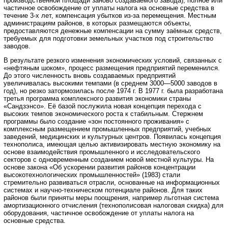
производственной площади заново создаваемого завода), полное или
частичное освобождение от уплаты налога на основные средства в
течение 3-х лет, компенсация убытков из-за перемещения. Местным
администрациям районов, в которых размещаются объекты,
предоставляются денежные компенсации на сумму заёмных средств,
требуемых для подготовки земельных участков под строительство
заводов.
В результате резкого изменения экономических условий, связанных с
«нефтяным шоком», процесс размещения предприятий переменился.
До этого численность вновь создаваемых предприятий
увеличивалась высокими темпами (в среднем 3000—5000 заводов в
год), но резко затормозилась после 1974 г. В 1977 г. была разработана
третья программа комплексного развития экономики страны
«Сандзэнсо». Её базой послужила новая концепция перехода с
высоких темпов экономического роста к стабильным. Стержнем
программы было создание «зон постоянного проживания» с
комплексным размещением промышленных предприятий, учебных
заведений, медицинских и культурных центров. Появилась концепция
технополиса, имеющая целью активизировать местную экономику на
основе взаимодействия промышленного и исследовательского
секторов с одновременным созданием новой местной культуры. На
основе закона «Об ускорении развития районов концентрации
высокотехнологических промышленностей» (1983) стали
стремительно развиваться отрасли, основанные на информационных
системах и научно-техническом потенциале районов. Для таких
районов были приняты меры поощрения, например льготная система
амортизационного отчисления (технополисовая налоговая скидка) для
оборудования, частичное освобождение от уплаты налога на
основные средства.