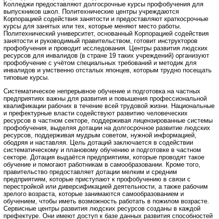
Колледжи предоставляют долгосрочные курсы профобучения для
выпускников школ. Политехнические центры учреждаются
Корпорацией содействия занятости и предоставляют краткосрочные
курсы для занятых или тех, которые меняют место работы.
Политехнический университет, основанный Корпорацией содействия
занятости и руководимый правительством, готовит инструкторов
профобучения и проводит исследования. Центры развития людских
ресурсов для инвалидов (в стране 19 таких учреждений) организуют
профобучение с учётом специальных требований и методик для
инвалидов и умственно отсталых японцев, которым трудно посещать
типовые курсы.
Систематическое непрерывное обучение и подготовка на частных
предприятиях важны для развития и повышения профессиональной
квалификации рабочих в течение всей трудовой жизни. Национальные
и префектурные власти содействуют развитию человеческих
ресурсов в частном секторе, поддерживая лицензированные системы
профобучения, выделяя дотации на долгосрочное развитие людских
ресурсов, поддерживая мудрым советом, нужной информацией,
ободряя и наставляя. Цель дотаций заключается в содействии
систематическому и плановому обучению и подготовке в частном
секторе. Дотация выдаётся предприятиям, которые проводят такое
обучение и помогают работникам в самообразовании. Кроме того,
правительство предоставляет дотации мелким и средним
предприятиям, которые приступают к профобучению в связи с
перестройкой или диверсификацией деятельности, а также рабочим
зрелого возраста, которые занимаются самообразованием и
обучением, чтобы иметь возможность работать в пожилом возрасте.
Сервисные центры развития людских ресурсов созданы в каждой
префектуре. Они имеют доступ к базе данных развития способностей