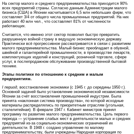
На сектор малого и среднего предпринимательства приходится 90%
всех предприятий страны. Согласно данным Администрации малого
бизнеса (США) в Японии насчитывается 6,5 млн небольших фирм, что
составляет 3/4 от общего числа промышленных предприятий. На них
работают 40 млн чел., что составляет 81% от численности
работающих.
Считается, что именно этот сектор позволил быстро превратить
разрушенную войной страну в ведущую экономическую державу.
Практически всё прогрессивное рассматривается в связи с развитием
малого предпринимательства. Малый бизнес преобладает в обувной,
швейной и галантерейной промышленности, в производстве лекарств,
комплектующих изделий и конструкций, розничной торговле, сфере
услуг, в послепродажном обслуживании производственной бытовой
технике.
Этапы политики по отношению к средним и малым
предприятиям.
I период,
восстановление экономики (с 1945 г. до середины 1950 г.).
Основной задачей было установление экономической независимости
Японии за счёт восстановления промышленной индустрии. Была
принята «наклонная система производства», по которой исходные
материалы распределялись по приоритетным отраслям (угольная,
сталелитейная). В феврале 1947 г. Кабинет министров принял
программу по развитию малого предпринимательства. Цель первого
периода — устранение слабых мест в деятельности малых и средних
предприятий из-за социально-экономических ограничений их
деятельности. В 1948 г. создано управление по малому
предпринимательству, были учреждены Народная корпорация по