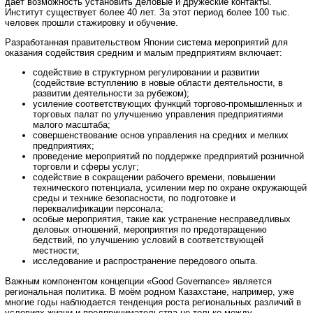
дает возможность установить деловые и дружеские контакты.
Институт существует более 40 лет. За этот период более 100 тыс.
человек прошли стажировку и обучение.
Разработанная правительством Японии система мероприятий для
оказания содействия средним и малым предприятиям включает:
содействие в структурном регулировании и развитии
(содействие вступлению в новые области деятельности, в
развитии деятельности за рубежом);
усиление соответствующих функций торгово-промышленных и
торговых палат по улучшению управления предприятиями
малого масштаба;
совершенствование основ управления на средних и мелких
предприятиях;
проведение мероприятий по поддержке предприятий розничной
торговли и сферы услуг;
содействие в сокращении рабочего времени, повышении
технического потенциала, усилении мер по охране окружающей
среды и технике безопасности, по подготовке и
переквалификации персонала;
особые мероприятия, такие как устранение несправедливых
деловых отношений, мероприятия по предотвращению
бедствий, по улучшению условий в соответствующей
местности;
исследование и распространение передового опыта.
Важным компонентом концепции «Good Governance» является
региональная политика. В моём родном Казахстане, например, уже
многие годы наблюдается тенденция роста региональных различий в
условиях жизни и предпринимательства не только между