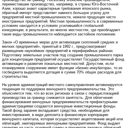
переместившие производство, например, в страны Юго-Восточной
Азии, хорошо знают характерные требования японского рынка,
обратный импорт представляет намного большую угрозу для
предприятий местной промышленности, нежели продукция чисто
иностранных предприятий. Местная промышленность в современных
условиях находится в условиях усилившейся глобальной
конкуренции, в результате, во многих местностях, где преобладают
такие виды промышленности наблюдается застойное положение.
Закон «О временных мерах для активизации скоплений средних и
мелких предприятий», принятый в 1992 г., предусматривает
размещение наукоёмких предприятий в периферийных районах.
Подготовку земельных участков под создание промышленного парка
для концентрации предприятий осуществляет Государственный фонд
активизации и развития локальных местностей. Допустим, если
планируемое сооружение имеет функции «бизнес-инкубатора», то из
госбюджета выделяется дотация в сумме 70% общих расходов для
строительства.
На уровне администраций местного самоуправления активизируется
тенденция по поддержке венчурного предпринимательства. Это
объясняется тем, что во всех регионах в связи с передислокацией
производства за границу снижается занятость. Для облегчения
финансирования венчурных предпринимательств префектурными
администрациями создаются венчурные инвестиционные фонды.
Такой фонд заранее вкладывает средства, необходимые для
инвестирования, в виде депозита в финансовую корпорацию
венчурного капитала, которая осуществляет акцептование акций или
облигаций, эмитируемых венчурными предприятиями. Фонд выдает
гарантию на часть основной суммы и процентов деловых облигаций,