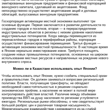
эмитированных венчурным предприятием и финансовой корпорацией
венчурного капитала, сделавшей их акцептование. Фонд
непосредственно осуществляет акцептование акций и деловых
облигаций, выпускаемых венчурным предприятием.
Госкорпорация активизации местной экономики выполняет три
основные функции. Первая заключается в развитии деятельности по
созданию городов и поселков, вторая — в перераспределении
индустриальных объектов в регионы с низким уровнем накопления
индустриальных потенциалов. Когда заводы перемещаются из
перенаселённых городов в периферийные районы, корпорация
осуществляет финансирование перемещения. Третья функция —
активизация экономики местной промышленности. В настоящее время
в Японии нереально инвестирование извне. Требуется поощрять
создание новых промышленных потенциалов, основанных на широком
использовании местных ресурсов и направленных на рождение нового
внутреннего спроса.
Можно ли в Казахстане использовать опыт Японии?
Чтобы использовать опыт Японии,
нужно создать специальный орган
в правительстве.
Он должен заниматься вопросами региональной
политики. Власти, получающие трансферты, не обладают
необходимой самостоятельностью в решении социально-
экономических проблем, а население не может в полной мере
контролировать действия властей. Различие между объёмами
производства ВВП на душу населения по регионам углубляется
ежегодно. Региональные рынки обособлены, о чем свидетельствует
большой разброс цен и различная товарная насыщенность.
Межрегиональное взаимодействие сдерживается из-за слабой