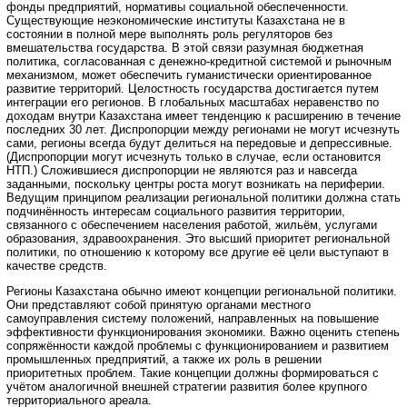
фонды предприятий, нормативы социальной обеспеченности.
Существующие неэкономические институты Казахстана не в
состоянии в полной мере выполнять роль регуляторов без
вмешательства государства. В этой связи разумная бюджетная
политика, согласованная с денежно-кредитной системой и рыночным
механизмом, может обеспечить гуманистически ориентированное
развитие территорий. Целостность государства достигается путем
интеграции его регионов. В глобальных масштабах неравенство по
доходам внутри Казахстана имеет тенденцию к расширению в течение
последних 30 лет. Диспропорции между регионами не могут исчезнуть
сами, регионы всегда будут делиться на передовые и депрессивные.
(Диспропорции могут исчезнуть только в случае, если остановится
НТП.) Сложившиеся диспропорции не являются раз и навсегда
заданными, поскольку центры роста могут возникать на периферии.
Ведущим принципом реализации региональной политики должна стать
подчинённость интересам социального развития территории,
связанного с обеспечением населения работой, жильём, услугами
образования, здравоохранения. Это высший приоритет региональной
политики, по отношению к которому все другие её цели выступают в
качестве средств.
Регионы Казахстана обычно имеют концепции региональной политики.
Они представляют собой принятую органами местного
самоуправления систему положений, направленных на повышение
эффективности функционирования экономики. Важно оценить степень
сопряжённости каждой проблемы с функционированием и развитием
промышленных предприятий, а также их роль в решении
приоритетных проблем. Такие концепции должны формироваться с
учётом аналогичной внешней стратегии развития более крупного
территориального ареала.