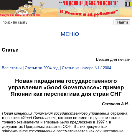
МЕНЮ
Статьи
Версия для печати
Все статьи
|
Статьи за 2004 год
|
Статьи из номера N1 / 2004
Новая парадигма государственного
управления «Good Governance»: пример
Японии как перспектива для стран СНГ
Саханова А.Н.,
Новая
концепция
понимания
государственного
управления
отражена
в понятии «
Good
Governance
», которое не имеет в русском языке
точного эквивалента и впервые было предложено в 1997 г. в
документах Программы развития ООН. В этих документах
эффективное
госуправление
рассматривается как осуществление