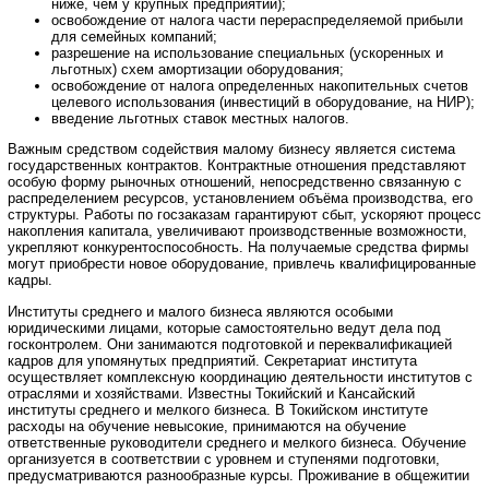
ниже, чем у крупных предприятий);
освобождение от налога части перераспределяемой прибыли
для семейных компаний;
разрешение на использование специальных (ускоренных и
льготных) схем амортизации оборудования;
освобождение от налога определенных накопительных счетов
целевого использования (инвестиций в оборудование, на НИР);
введение льготных ставок местных налогов.
Важным средством содействия малому бизнесу является система
государственных контрактов. Контрактные отношения представляют
особую форму рыночных отношений, непосредственно связанную с
распределением ресурсов, установлением объёма производства, его
структуры. Работы по госзаказам гарантируют сбыт, ускоряют процесс
накопления капитала, увеличивают производственные возможности,
укрепляют конкурентоспособность. На получаемые средства фирмы
могут приобрести новое оборудование, привлечь квалифицированные
кадры.
Институты среднего и малого бизнеса являются особыми
юридическими лицами, которые самостоятельно ведут дела под
госконтролем. Они занимаются подготовкой и переквалификацией
кадров для упомянутых предприятий. Секретариат института
осуществляет комплексную координацию деятельности институтов с
отраслями и хозяйствами. Известны Токийский и Кансайский
институты среднего и мелкого бизнеса. В Токийском институте
расходы на обучение невысокие, принимаются на обучение
ответственные руководители среднего и мелкого бизнеса. Обучение
организуется в соответствии с уровнем и ступенями подготовки,
предусматриваются разнообразные курсы. Проживание в общежитии