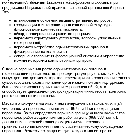
госслужащих). Функции Агентства менеджмента и координации
предписаны Национальной правительственной организацией права.
Это:
планирование основных административных вопросов;
координация и интеграция организационной структуры,
фиксирование количества персонала;
обзор, планирование и развитие программ;
пересмотр структурного устройства, вопросы упразднения
госкорпораций;
пересмотр устройства административных органов и
фиксирование их количества;
совершенствование информационной системы и управление
межминистерским компьютерным центром.
С целью ограничения роста административных органов и
госкорпораций правительство проводит регулярную «чистку». Это
вынуждает каждое министерство пересматривать обоснование своего
существования. Создание новой организационной единицы должно
быть компенсировано уничтожением равноценной ей, что
способствует динамичной реструктуризации министерств, контролю
роста численности персонала.
Механизм контроля рабочей силы базируется на законе об общей
численности персонала, принятом в 1967 г. и Плане сокращения
персонала. Закон определяет верхнюю границу общего количества
персонала, работающего полный рабочий день (899 333 чел.). В
дополнение к верхней границе общего числа персонала
правительство выполняет план по систематическому сокращению
персонала. Размеры сокращения для каждого министерства