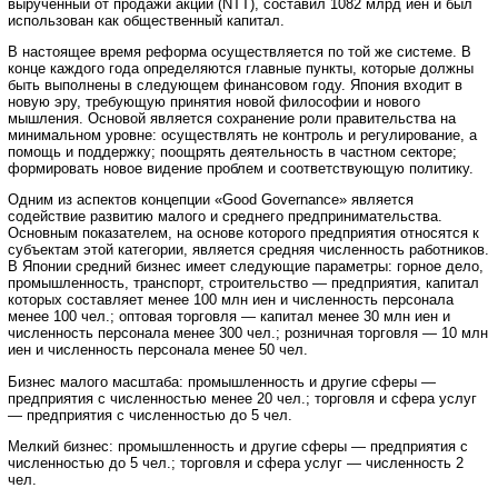
вырученный от продажи акций (NTT), составил 1082 млрд иен и был
использован как общественный капитал.
В настоящее время реформа осуществляется по той же системе. В
конце каждого года определяются главные пункты, которые должны
быть выполнены в следующем финансовом году. Япония входит в
новую эру, требующую принятия новой философии и нового
мышления. Основой является сохранение роли правительства на
минимальном уровне: осуществлять не контроль и регулирование, а
помощь и поддержку; поощрять деятельность в частном секторе;
формировать новое видение проблем и соответствующую политику.
Одним из аспектов концепции «Good Governance» является
содействие развитию малого и среднего предпринимательства.
Основным показателем, на основе которого предприятия относятся к
субъектам этой категории, является средняя численность работников.
В Японии средний бизнес имеет следующие параметры: горное дело,
промышленность, транспорт, строительство — предприятия, капитал
которых составляет менее 100 млн иен и численность персонала
менее 100 чел.; оптовая торговля — капитал менее 30 млн иен и
численность персонала менее 300 чел.; розничная торговля — 10 млн
иен и численность персонала менее 50 чел.
Бизнес малого масштаба: промышленность и другие сферы —
предприятия с численностью менее 20 чел.; торговля и сфера услуг
— предприятия с численностью до 5 чел.
Мелкий бизнес: промышленность и другие сферы — предприятия с
численностью до 5 чел.; торговля и сфера услуг — численность 2
чел.