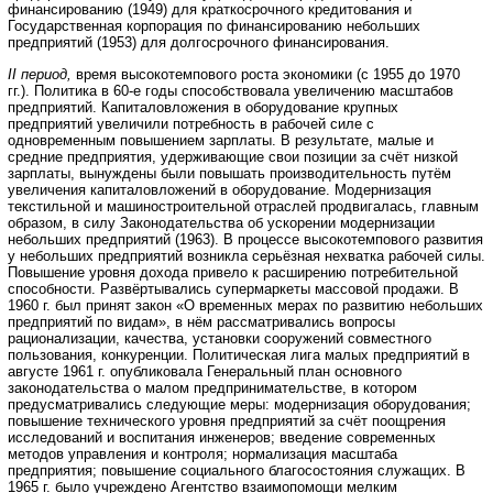
финансированию (1949) для краткосрочного кредитования и
Государственная корпорация по финансированию небольших
предприятий (1953) для долгосрочного финансирования.
II период,
время высокотемпового роста экономики (с 1955 до 1970
гг.). Политика в 60-е годы способствовала увеличению масштабов
предприятий. Капиталовложения в оборудование крупных
предприятий увеличили потребность в рабочей силе с
одновременным повышением зарплаты. В результате, малые и
средние предприятия, удерживающие свои позиции за счёт низкой
зарплаты, вынуждены были повышать производительность путём
увеличения капиталовложений в оборудование. Модернизация
текстильной и машиностроительной отраслей продвигалась, главным
образом, в силу Законодательства об ускорении модернизации
небольших предприятий (1963). В процессе высокотемпового развития
у небольших предприятий возникла серьёзная нехватка рабочей силы.
Повышение уровня дохода привело к расширению потребительной
способности. Развёртывались супермаркеты массовой продажи. В
1960 г. был принят закон «О временных мерах по развитию небольших
предприятий по видам», в нём рассматривались вопросы
рационализации, качества, установки сооружений совместного
пользования, конкуренции. Политическая лига малых предприятий в
августе 1961 г. опубликовала Генеральный план основного
законодательства о малом предпринимательстве, в котором
предусматривались следующие меры: модернизация оборудования;
повышение технического уровня предприятий за счёт поощрения
исследований и воспитания инженеров; введение современных
методов управления и контроля; нормализация масштаба
предприятия; повышение социального благосостояния служащих. В
1965 г. было учреждено Агентство взаимопомощи мелким