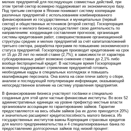
мелких предприятий для последующих совместных действий, при
этом третий сектор всемерно поддерживает их экономическую базу.
Под третьим сектором в Японии понимают систему кооперации
различных предприятий с использованием комбинированного
финансирования из государственных и муниципальных (первый
сектор) и общественных источников (второй сектор). Госкорпорация
среднего и мелкого бизнеса осуществляет свою деятельность по
направлениям: координация составления прогнозов; организация
системы кредитования работ, совершенствование организационной
структуры средних и мелких предприятий за счёт капиталовложений
третьего сектора, разработка программ по повышению экономического
статуса предприятий. Госкорпорация производит кредитование на срок
от 15 до 20 лет по низкой ставке (2,7%); в зависимости от характера
субсидированных работ возможно снижение ставки до 2,1% либо
вообще беспроцентный кредит. В настоящее время Госкорпорация
всемерно поддерживает стремление предприятий готовить
необходимые кадры в специальных колледжах и повышать
квалификацию персонала. Она взяла на свои плечи заботу о сборе,
анализе и последующей популяризации информации, оказывающей
непосредственное влияние на систему управления предприятия.
В финансировании бизнеса участвуют госбанки и специально
созданные для этой цели частные финансовые институты. Во всех 52
административных единицах на уровне префектур местные власти
организовали ассоциации по гарантированию займов. Гарантии
предоставляются на весь объём займов (на их долю приходится 20%)
и значительно расширяют кредитоспособность малого бизнеса. Из
государственных институтов важны Корпорация страховых кредитов
для малого предпринимательства и 4 специализированных банка по
предоставлению долгосрочных займов под низкий процент: