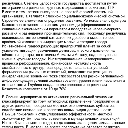
республики. Степень целостности государства достигается путем
интеграции его регионов, крупных макроэкономических зон, ТПК.
Вместе с тем, регион выступает не простой формой системной
организации, а является сложной социально-экономической системой.
Строение её элементов определяет развитие. Региональная структура
Казахстана отличается высоким уровнем дифференциации по
социально-экономическим параметрам вследствие неравномерного
развития и размещения производительных сил. Поскольку республика
осваивалась метрополией как источник дешёвого сырья, теперь
проблемой являются вымирающие малые и средние города.
Исчезновение градообразующих предприятий влечёт за собой
усиление миграции, увеличение демографического давления на
областные центры, на столицы Алматы и Астану, падение уровня
жизни в крупных городах. Институциональная незавершённость
процесса реформирования, финансовая нестабильность
хозяйственных структур, разнородность начальных условий
формирования рыночных отношений, неадекватная реакция на
либерализацию экономики тоже способствовали резкой региональной
дифференциации условий хозяйствования, уровня жизни населения и
его занятости. Глубина спада промышленности по регионам
Казахстана колеблется от 10 до 70%.
В Японии мероприятия по активизации региональной экономики
классифицируют по трём категориям: привлечение предприятий из
других регионов, поощрение местных экономических субъектов,
содействие появлению и развитию новых видов деятельности.
Раньше прибегали к стимулированию эффективности местной
экономики путём правительственных и муниципальных инвестиций.
Но это было возможно тогда, когда экономика в целом имела высокие
темпы роста. В настоящее время предпочтение отдается развитию