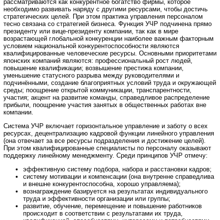
рассматриваются как конкурентное богатство фирмы, которое
необходимо развивать наряду с другими ресурсами, чтобы достичь
стратегических целей. При этом практика управления персоналом
тесно связана со стратегией бизнеса. Функция УЧР подчинена прямо
президенту или вице-президенту компании, так как в мире
возрастающей глобальной конкуренции наиболее важным факторным
условием национальной конкурентоспособности являются
квалифицированные человеческие ресурсы. Основными приоритетами
японских компаний являются: профессиональный рост людей,
повышение квалификации; возвышение престижа компании,
уменьшение статусного разрыва между руководителями и
подчинёнными, создание благоприятных условий труда и окружающей
среды; поощрение открытой коммуникации, транспарентности,
участия; акцент на развитие команды, справедливое распределение
прибыли, поощрение участия занятых в общественных работах вне
компании.
Система УЧР включает горизонтальное управление и заботу о всех
ресурсах, децентрализацию кадровой функции линейного управления
(она отвечает за все ресурсы подразделения и достижение целей).
При этом квалифицированные специалисты по персоналу оказывают
поддержку линейному менеджменту. Среди принципов УЧР отмечу:
эффективную систему подбора, набора и расстановки кадров;
систему мотивации и компенсации (она внутренне справедлива
и внешне конкурентоспособна, хорошо управляема);
вознаграждение базируется на результатах индивидуального
труда и эффективности организации или группы;
развитие, обучение, перемещение и повышение работников
происходит в соответствии с результатами их труда,