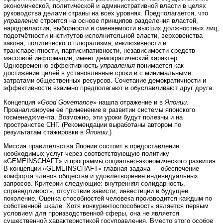
экономической, политической и административной власти в целях
руководства делами страны на всех уровнях. Предполагается, что
управление
строится на основе принципов разделения властей,
народовластия, выборности и сменяемости высших должностных лиц,
подотчётности институтов исполнительной власти, верховенства
закона, политического плюрализма, инклюзивности и
транспарентности, партисипативности, независимости средств
массовой информации, имеет демократический характер.
Одновременно эффективность
управления
понимается как
достижение целей в установленные сроки и с минимальными
затратами общественных ресурсов. Сочетание демократичности и
эффективности взаимно предполагают и обуславливают друг друга.
Концепция «
Good
Governance
» нашла отражение и в
Японии
.
Проанализируем её применение в развитии системы японского
госменеджмента. Возможно, эти уроки будут полезны и на
пространстве СНГ. (Рекомендации выработаны автором по
результатам стажировки в
Японии
.)
Миссия правительства Японии состоит в предоставлении
необходимых услуг через соответствующую политику
«GEMEINSCHAFT» и программы социально-экономического развития.
В концепции «GEMEINSCHAFT» главная задача — обеспечение
комфорта членов общества и удовлетворение индивидуальных
запросов. Критерии следующие: внутренняя солидарность,
справедливость, отсутствие зависти, инвестиции в будущее
поколение. Оценка способностей человека производится каждым по
собственной шкале. Хотя конкурентоспособность является первым
условием для производственной сферы, она не является
существенной характеристикой госуправления. Вместо этого особое