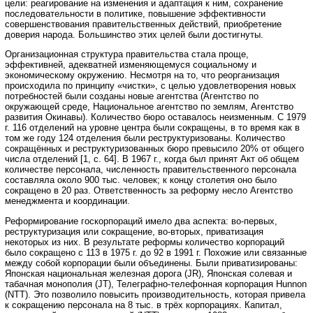
цели: реагирование на изменения и адаптация к ним, сохранение
последовательности в политике, повышение эффективности
совершенствования правительственных действий, приобретение
доверия народа. Большинство этих целей были достигнуты.
Организационная структура правительства стала проще,
эффективней, адекватней изменяющемуся социальному и
экономическому окружению. Несмотря на то, что реорганизация
происходила по принципу «чистки», с целью удовлетворения новых
потребностей были созданы новые агентства (Агентство по
окружающей среде, Национальное агентство по землям, Агентство
развития Окинавы). Количество бюро оставалось неизменным. С 1979
г. 116 отделений на уровне центра были сокращены, в то время как в
том же году 124 отделения были реструктуризованы. Количество
сокращённых и реструктуризованных бюро превысило 20% от общего
числа отделений [1, с. 64]. В 1967 г., когда был принят Акт об общем
количестве персонала, численность правительственного персонала
составляла около 900 тыс. человек; к концу столетия оно было
сокращено в 20 раз. Ответственность за реформу несло Агентство
менеджмента и координации.
Реформирование госкорпораций имело два аспекта: во-первых,
реструктуризация или сокращение, во-вторых, приватизация
некоторых из них. В результате реформы количество корпораций
было сокращено с 113 в 1975 г. до 92 в 1991 г. Похожие или связанные
между собой корпорации были объединены. Были приватизированы:
Японская национальная железная дорога (JR), Японская солевая и
табачная монополия (JT), Телеграфно-телефонная корпорация Hunnon
(NTT). Это позволило повысить производительность, которая привела
к сокращению персонала на 8 тыс. в трёх корпорациях. Капитал,