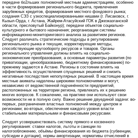
передаче бо2льших полномочий местным администрациям, особенно
в части формирования регионального бюджета, привлечения
зарубежных кредитов, формирования местного фондового рынка;
создания СЭЗ с узкоспециализированными нишами (г. Лисаковск, г.
Кызыл-Орда, г. Астана, Жайрем-Атасуйский ГОК в Джезказганской
области, пресловутый Байконур); передачи объектов социально-
культурного и бытового назначения; реорганизации системы
информационно-мониторингового анализа за развитием регионов.
Следует различать стратегические подходы в регулировании
регионального рынка и текущие, корректирующие методы,
способствующие кругообороту ресурсов и товаров. Органы
регионального управления должны влиять на социально-
экономические преобразования, а основные параметры развития (по
приватизации, ценообразованию, бюджетному финансированию) по-
прежнему задаются в Астане. Регионы в состоянии влиять на
эффективность осуществления спущенных решений и снизить
негативные последствия непопулярных решений. В настоящее время
местные акиматы наделены широкими полномочиями и могут,
независимо от ведомственной подчинённости предприятий,
расположенных на территории региона, привлекать их к решению
многих вопросов. К сожалению, на практике они используют свои
возможности не в полную силу. Важно решение двуединой задачи: во-
первых, разграничения властных полномочий между центром и
регионами; во-вторых, обеспечение каждого уровня власти
стабильными материальными и финансовыми ресурсами.
Следует усовершенствовать систему прямого и косвенного
регулирования: ставки налогов, льготы и санкции по
налогообложению, объёмы финансирования из бюджета (субвенции,
субсидии и дотации), нормы амортизации, нормативы отчислений в