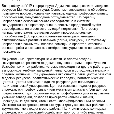
Всю работу по УЧР координирует Администрация развития людских
ресурсов Министерства труда. Основные направления в её работе:
повышение профессиональных навыков, оценка профессиональных
способностей, международное сотрудничество. По первому
направлению основная работа сосредоточена в системе
государственного профобучения, в системе предприятий путём
самообразования и соответствующей подготовки. По второму
направлению важны методики оценок профессиональных
способностей (133 профессиональные категории), методики
стимулирования развития навыков (призы, конкурсы). По третьему
направлению важны техническая помощь на правительственной
основе, приём иностранных стажёров, сотрудничество по различным
программам.
Национальные, префектурные и местные власти создали
госучреждения развития людских ресурсов с целью переобучения
безработных и тех рабочих, которые переходят на другую работу, для
выпускников учебных заведений, инвалидов и сотрудников мелких и
средних компаний. Эти учреждения включают в себя центры развития
людских ресурсов, политехнические колледжи, политехнические
центры, центры развития людских ресурсов для инвалидов и
политехнический университет. Центры развития людских ресурсов
учреждаются префектурными или местными властями. Эти центры
предоставляют долгосрочные курсы профобучения для выпускников
учебных заведений, позволяя приобрести навыки и знания,
необходимые для того, чтобы стать квалифицированным рабочим.
Имеются также кратковременные курсы для уже занятых рабочих или
тружеников, меняющих место работы. Политехнические колледжи
учреждаются Корпорацией содействия занятости либо властями.