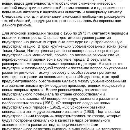
новых видов деятельности, что объясняет снижение интереса к
тяжёлой индустрии и химической промышленности и одновременное
повышение интереса к наукоёмким областям и венчурному бизнесу.
Следовательно, для активизации экономики необходимо расширение
тех её областей, продукция которых пользовалась бы спросом вне
данного региона.
Для японской экономики период с 1955 по 1973 гг. считается периодом
высоких темпов роста. С целью достижения уровня развития
индустриально развитых стран был взят курс на централизованную
индустриализацию. В трёх крупнейших урбанизированных зонах (зоны
Токио, Осаки, Нагои) целенаправленно поощрялась концентрация
индустриальных мощностей, произошло вливание рабочих сил из
периферийных аграрных зон в крупные города. В результате,
расширились межрегиональные перепады в доходах. Министерство
индустрии и международной торговли поставило вопрос об ускорении
развития регионов. Такому повороту способствовала программа
комплексного развития экономики страны «Итидзэнсо», в которой
предусматривалось обеспечение баланса между урбанизированными
и аграрными зонами путём создания производственных мощностей в
новых опорных пунктах. Более равномерному размещению
индустриального потенциала по стране способствовали и
специальные законы: «О поощрении индустриального развития в
слаборазвитых зонах» (1961), «О поощрении создания новых
индустриальных городов» (1962), «Об ускорении развития
специальных зон индустриального развития» (1963). Под «новыми
индустриальными городами» подразумевались те города, которые
будут построены специально в качестве ядра регионального
экономического развития; под «специальными зонами
индустриального развития» имелись в виду районы, на территории