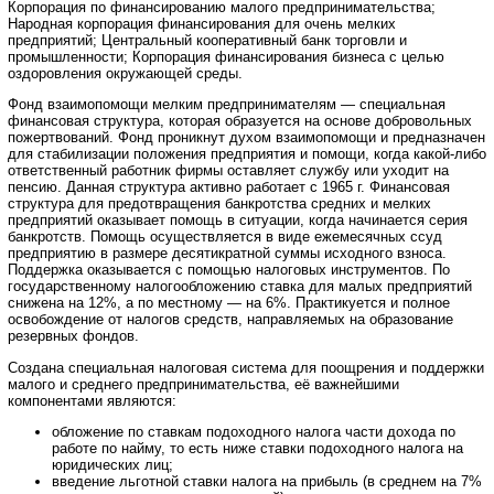
Корпорация по финансированию малого предпринимательства;
Народная корпорация финансирования для очень мелких
предприятий; Центральный кооперативный банк торговли и
промышленности; Корпорация финансирования бизнеса с целью
оздоровления окружающей среды.
Фонд взаимопомощи мелким предпринимателям — специальная
финансовая структура, которая образуется на основе добровольных
пожертвований. Фонд проникнут духом взаимопомощи и предназначен
для стабилизации положения предприятия и помощи, когда какой-либо
ответственный работник фирмы оставляет службу или уходит на
пенсию. Данная структура активно работает с 1965 г. Финансовая
структура для предотвращения банкротства средних и мелких
предприятий оказывает помощь в ситуации, когда начинается серия
банкротств. Помощь осуществляется в виде ежемесячных ссуд
предприятию в размере десятикратной суммы исходного взноса.
Поддержка оказывается с помощью налоговых инструментов. По
государственному налогообложению ставка для малых предприятий
снижена на 12%, а по местному — на 6%. Практикуется и полное
освобождение от налогов средств, направляемых на образование
резервных фондов.
Создана специальная налоговая система для поощрения и поддержки
малого и среднего предпринимательства, её важнейшими
компонентами являются:
обложение по ставкам подоходного налога части дохода по
работе по найму, то есть ниже ставки подоходного налога на
юридических лиц;
введение льготной ставки налога на прибыль (в среднем на 7%