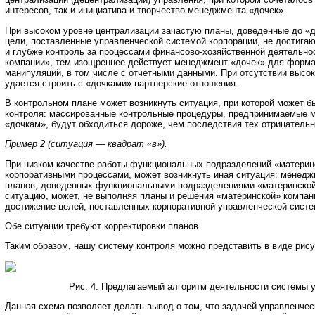
интересов, так и инициатива и творчество менеджмента «дочек».
При высоком уровне централизации зачастую планы, доведенные до «
цели, поставленные управленческой системой корпорации, не достига
и глубже контроль за процессами финансово-хозяйственной деятельно
компании», тем изощреннее действует менеджмент «дочек» для форма
манипуляций, в том числе с отчетными данными. При отсутствии высок
удается строить с «дочками» партнерские отношения.
В контрольном плане может возникнуть ситуация, при которой может 
контроля: массированные контрольные процедуры, предпринимаемые 
«дочкам», будут обходиться дороже, чем последствия тех отрицательн
Пример 2 (ситуация — квадрат «в»).
При низком качестве работы функциональных подразделений «материн
корпоративными процессами, может возникнуть иная ситуация: менеджм
планов, доведенных функциональными подразделениями «материнской»
ситуацию, может, не выполняя планы и решения «материнской» компан
достижение целей, поставленных корпоративной управленческой систе
Обе ситуации требуют корректировки планов.
Таким образом, нашу систему контроля можно представить в виде рису
Рис. 4. Предлагаемый алгоритм деятельности системы 
Данная схема позволяет делать вывод о том, что задачей управленчес