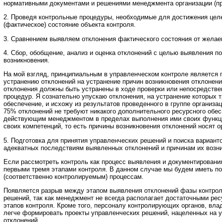
нормативными документами и решениями менеджмента организации (пр
2. Проведя контрольные процедуры, необходимые для достижения целе
(фактическое) состояние объекта контроля.
3. Сравнением выявляем отклонения фактического состояния от желае
4. Сбор, обобщение, анализ и оценка отклонений с целью выявления п
возникновения.
На мой взгляд, принципиальным в управленческом контроле является п
устранению отклонений на устранение причин возникновения отклонени
отклонения должны быть устранены в ходе проверки или непосредстве
процедур. Я сознательно упускаю отклонения, на устранение которых 
обеспечение, и исхожу из результатов проведенного в группе органи
75% отклонений не требуют никакого дополнительного ресурсного обе
действующим менеджментом в пределах выполнения ими своих функци
своих компетенций, то есть причины возникновения отклонений носят о
5. Подготовка для принятия управленческих решений и поиска вариант
адекватных последствиям выявленных отклонений и причинам их возни
Если рассмотреть контроль как процесс выявления и документировани
первыми тремя этапами контроля. В данном случае мы будем иметь п
(соответственно контролируемым) процессам.
Появляется разрыв между этапом выявления отклонений фазы контрол
решений, так как менеджмент не всегда располагает достаточными ресу
этапов контроля. Кроме того, персоналу контролирующих органов, вла
легче формировать проекты управленческих решений, нацеленных на у
отклонений.