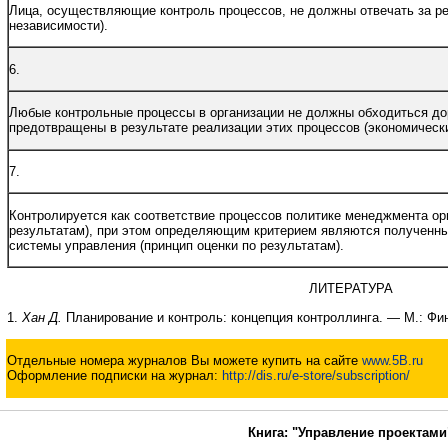
Лица, осуществляющие контроль процессов, не должны отвечать за ре
независимости).
6.
Любые контрольные процессы в организации не должны обходиться дор
предотвращены в результате реализации этих процессов (экономически
7.
Контролируется как соответствие процессов политике менеджмента орга
результатам), при этом определяющим критерием являются полученны
системы управления (принцип оценки по результатам).
ЛИТЕРАТУРА
1.
Хан Д.
Планирование и контроль: концепция контроллинга. — М.: Фин
Отдельные номера журналов Вы можете купить на сайте
www.5B.ru
Оформление подписки на журнал:
http://dis.ru/e-store/subscription/
Книга: "Управление проектами