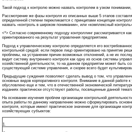
Такой подход к контролю можно назвать контролем в узком понимании
Рассмотрение же фазы контроля из описанных выше 5 этапов составляе
определенной степени перекликается с принципами концепции контрол
назвать «контроль в широком понимании», или «комплексный контроль
<*> Согласно современному подходу контроллинг рассматривается ка
ориентированного на результат управления предприятием.
Подход к управленческому контролю определяется его востребованно
контрольной средой: если первое лицо ориентировано на принятие реш
проблемы, на устранении причин возможных отклонений, а не их после
видит систему внутреннего контроля как одну из основ системы управ
хозяйственной деятельности, то на данном предприятии может быть со
существующей системе управления, и скорее всего будет культивиров
Предыдущие суждения позволяют сделать вывод о том, что управленч
основных видов корпоративного контроля. Внимание в данной работе 
обусловлено еще и тем, что в отечественной экономической литерату
изданиях практически отсутствуют работы, посвященные данной темат
На основании изучения проблем организации контрольной деятельност
опыта работы по данному направлению можно сформулировать основны
контроля, которые имеют практическое значение для организации конт
хозяйствующих субъектов:
1.