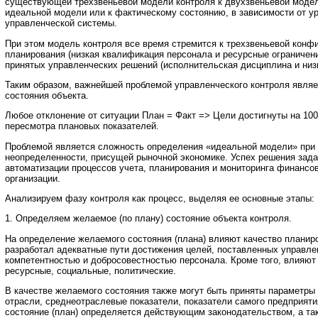
существующей трехзвеньевой модели контроля к двухзвеньевой модел
идеальной модели или к фактическому состоянию, в зависимости от у
управленческой системы.
При этом модель контроля все время стремится к трехзвеньевой конфи
планирования (низкая квалификация персонала и ресурсные ограничени
принятых управленческих решений (исполнительская дисциплина и низ
Таким образом, важнейшей проблемой управленческого контроля являе
состояния объекта.
Любое отклонение от ситуации План = Факт => Цели достигнуты на 10
пересмотра плановых показателей.
Проблемой является сложность определения «идеальной модели» при
неопределенности, присущей рыночной экономике. Успех решения зада
автоматизации процессов учета, планирования и мониторинга финансо
организации.
Анализируем фазу контроля как процесс, выделяя ее основные этапы:
1. Определяем желаемое (по плану) состояние объекта контроля.
На определение желаемого состояния (плана) влияют качество планиро
разработал адекватные пути достижения целей, поставленных управле
компетентностью и добросовестностью персонала. Кроме того, влияют
ресурсные, социальные, политические.
В качестве желаемого состояния также могут быть приняты параметры
отрасли, среднеотраслевые показатели, показатели самого предприя
состояние (план) определяется действующим законодательством, а т