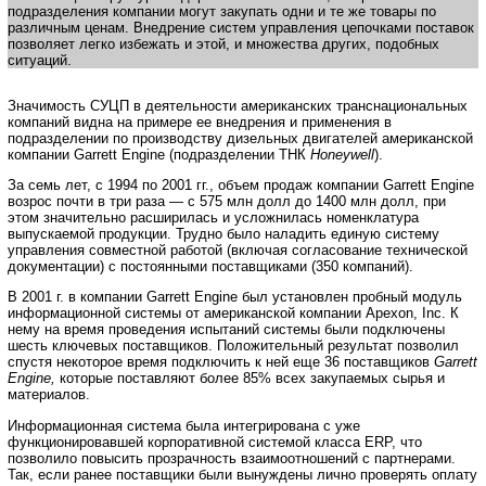
подразделения компании могут закупать одни и те же товары по
различным ценам. Внедрение систем управления цепочками поставок
позволяет легко избежать и этой, и множества других, подобных
ситуаций.
Значимость СУЦП в деятельности американских транснациональных
компаний видна на примере ее внедрения и применения в
подразделении по производству дизельных двигателей американской
компании Garrett Engine (подразделении ТНК
Honeywell
).
За семь лет, с 1994 по 2001 гг., объем продаж компании Garrett Engine
возрос почти в три раза — с 575 млн долл до 1400 млн долл, при
этом значительно расширилась и усложнилась номенклатура
выпускаемой продукции. Трудно было наладить единую систему
управления совместной работой (включая согласование технической
документации) с постоянными поставщиками (350 компаний).
В 2001 г. в компании Garrett Engine был установлен пробный модуль
информационной системы от американской компании Apexon, Inc. К
нему на время проведения испытаний системы были подключены
шесть ключевых поставщиков. Положительный результат позволил
спустя некоторое время подключить к ней еще 36 поставщиков
Garrett
Engine,
которые поставляют более 85% всех закупаемых сырья и
материалов.
Информационная система была интегрирована с уже
функционировавшей корпоративной системой класса ERP, что
позволило повысить прозрачность взаимоотношений с партнерами.
Так, если ранее поставщики были вынуждены лично проверять оплату