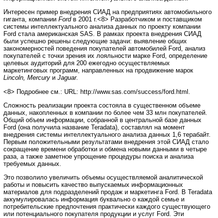
Интересен пример внедрения СИАД на предприятиях автомобильного
гиганта, компании
Ford
в 2001 г.<8> Разработчиком и поставщиком
системы интеллектуального анализа данных по проекту компании
Ford стала американская SAS. В рамках проекта внедрения СИАД
были успешно решены следующие задачи: выявление общих
закономерностей поведения покупателей автомобилей Ford, анализ
покупателей с точки зрения их лояльности марке Ford, определение
целевых аудиторий для 200 ежегодно осуществляемых
маркетинговых программ, направленных на продвижение марок
Lincoln, Mercury
и
Jaguar.
<8> Подробнее см.: URL: http://www.sas.com/success/ford.html.
Сложность реализации проекта состояла в существенном объеме
данных, накопленных в компании по более чем 33 млн покупателей.
Общий объем информации, собранной в центральной базе данных
Ford (она получила название Teradata), составлял на момент
внедрения системы интеллектуального анализа данных 1,6 терабайт.
Первым положительными результатами внедрения этой СИАД стало
сокращение времени обработки и обмена новыми данными в четыре
раза, а также заметное упрощение процедуры поиска и анализа
требуемых данных.
Это позволило увеличить объемы осуществляемой аналитической
работы и повысить качество выпускаемых информационных
материалов для подразделений продаж и маркетинга Ford. В Teradata
аккумулировалась информация буквально о каждой семье и
потребительские предпочтения практически каждого существующего
или потенциального покупателя продукции и услуг Ford. Эти