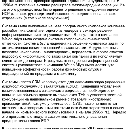
офтальмоскопов, приборов кровяного давления и аудиометров). В
1990-е гг. компания активно расширяла международные операции. Из-
за этого руководством было принято решение о внедрении единой
ИСР для всех руководителей высшего и среднего звена во всех
отделениях (в том числе зарубежных).
Система была выполнена на базе программного комплекса компании-
разработчика Сomshare, одного из лидеров в секторе решений
информационных систем руководителя. В результате в компании
Welch Allyn
была создана система комплексной финансовой
отчетности. Система была нацелена на решение комплекса задач по
автоматизации взаимоотношений с заказчиками. Модуль системы
позволял накапливать, анализировать, передавать в форме отчетов
подробную информацию по заказчикам компании и по исполняемым
клиентским договорам. В результате внедрения информационной
системы руководителя в компании Welch Allyn было достигнуто
повышение эффективности работы финансовых служб и
подразделений по продажам и маркетингу.
Системы класса CRM используются для
автоматизации управления
взаимоотношениями с заказчиками
(СУВЗ). Концепция управления
взаимоотношениями с заказчиками родилась из необходимости
повышения объемов продаж американских ТНК в условиях жесткой
конкуренции на национальном рынке с товарами иностранных
производителей. Как уже упоминалось, СУВЗ часто не являются
автономными программными пакетами (что было характерно в самом
начале их коммерческого использования в начале 1990-х гг.). Нередко
это программные модули систем комплексного управления
предприятием класса ERP.
Выделю три основные цели применения систем УВЗ: аналитическое