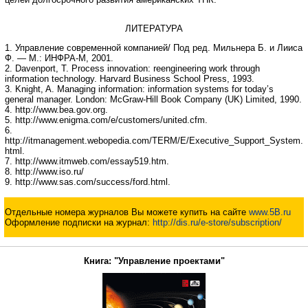
ЛИТЕРАТУРА
1. Управление современной компанией/ Под ред. Мильнера Б. и Лииса
Ф. — М.: ИНФРА-М, 2001.
2. Davenport, T. Process innovation: reengineering work through
information technology. Harvard Business School Press, 1993.
3. Knight, A. Managing information: information systems for today’s
general manager. London: McGraw-Hill Book Company (UK) Limited, 1990.
4. http://www.bea.gov.org.
5. http://www.enigma.com/e/customers/united.cfm.
6.
http://itmanagement.webopedia.com/TERM/E/Executive_Support_System.
html.
7. http://www.itmweb.com/essay519.htm.
8. http://www.iso.ru/
9. http://www.sas.com/success/ford.html.
Отдельные номера журналов Вы можете купить на сайте
www.5B.ru
Оформление подписки на журнал:
http://dis.ru/e-store/subscription/
Книга: "Управление проектами"