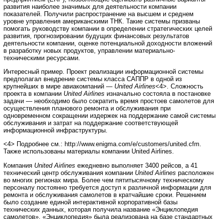
развития наиболее значимых для деятельности компании
показателей. Получили распространение на высшем и среднем
уровне управления американскими ТНК. Такие системы призваны
помогать руководству компании в определении стратегических целей
развития, прогнозировании будущих финансовых результатов
деятельности компании, оценке потенциальной доходности вложений
в разработку новых продуктов, управлении материально-
техническими ресурсами.
Интересный пример. Проект реализации информационной системы
предполагал внедрение системы класса САППР в одной из
крупнейших в мире авиакомпаний —
United Airlines
<4>. Сложность
проекта в компании
United Airlines
изначально состояла в постановке
задачи — необходимо было сократить время простоев самолетов для
осуществления планового ремонта и обслуживания при
одновременном сокращении издержек на поддержание самой системы
обслуживания и затрат на поддержание соответствующей
информационной инфраструктуры.
<4> Подробнее см.: http://www.enigma.com/e/customers/united.cfm.
Также использованы материалы компании United Airlines.
Компания
United Airlines
ежедневно выполняет 3400 рейсов, а 41
технический центр обслуживания компании
United Airlines
расположен
во многих регионах мира. Более чем пятитысячному техническому
персоналу постоянно требуется доступ к различной информации для
ремонта и обслуживания самолетов в кратчайшие сроки. Решением
было создание единой интерактивной корпоративной базы
технических данных, которая получила название «Энциклопедия
самолетов». «Энциклопедия» была реализована на базе стандартных