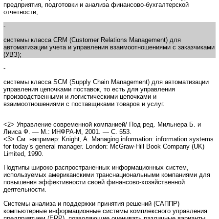
предприятия, подготовки и анализа финансово-бухгалтерской
отчетности;
-
системы класса CRM (Customer Relations Management) для
автоматизации учета и управления взаимоотношениями с заказчиками
(УВЗ);
-
системы класса SCM (Supply Chain Management) для автоматизации
управления цепочками поставок, то есть для управления
производственными и логистическими цепочками и
взаимоотношениями с поставщиками товаров и услуг.
<2> Управление современной компанией/ Под ред. Мильнера Б. и
Лииса Ф. — М.: ИНФРА-М, 2001. — С. 553.
<3> См. например: Knight, A. Managing information: information systems
for today’s general manager. London: McGraw-Hill Book Company (UK)
Limited, 1990.
Подтипы широко распространенных информационных систем,
используемых американскими транснациональными компаниями для
повышения эффективности своей финансово-хозяйственной
деятельности.
Системы анализа и поддержки принятия решений (САППР)
компьютерные информационные системы комплексного управления
предприятием (ERP), позволяющие оценивать различные варианты