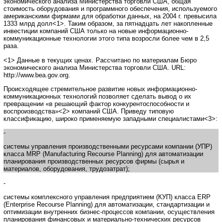
экономического анализа Министерства торговли США, общая
стоимость оборудования и программного обеспечения, используемого
американскими фирмами для обработки данных, на 2004 г. превысила
1333 млрд долл<1>. Таким образом, за пятнадцать лет накопленные
инвестиции компаний США только на новые информационно-
коммуникационные технологии этого типа возросли более чем в 2,5
раза.
<1> Данные в текущих ценах. Рассчитано по материалам Бюро
экономического анализа Министерства торговли США. URL:
http://www.bea.gov.org.
Происходящее стремительное развитие новых информационно-
коммуникационных технологий позволяет сделать вывод о их
превращении «в решающий фактор конкурентоспособности и
воспроизводства»<2> компаний США. Приведу типовую
классификацию, широко применяемую западными специалистами<3>:
-
системы управления производственными ресурсами компании (УПР)
класса MRP (Manufacturing Recourse Planning) для автоматизации
планирования производственных ресурсов фирмы (сырья и
материалов, оборудования, трудозатрат);
-
системы комплексного управления предприятием (КУП) класса ERP
(Enterprise Recourse Planning) для автоматизации, стандартизации и
оптимизации внутренних бизнес-процессов компании, осуществления
планирования финансовых и материально-технических ресурсов