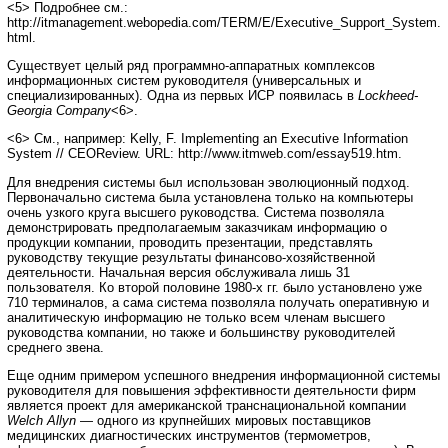
<5> Подробнее см.:
http://itmanagement.webopedia.com/TERM/E/Executive_Support_System.
html.
Существует целый ряд программно-аппаратных комплексов
информационных систем руководителя (универсальных и
специализированных). Одна из первых ИСР появилась в
Lockheed-
Georgia Company
<6>.
<6> См., например: Kelly, F. Implementing an Executive Information
System // CEOReview. URL: http://www.itmweb.com/essay519.htm.
Для внедрения системы был использован эволюционный подход.
Первоначально система была установлена только на компьютеры
очень узкого круга высшего руководства. Система позволяла
демонстрировать предполагаемым заказчикам информацию о
продукции компании, проводить презентации, представлять
руководству текущие результаты финансово-хозяйственной
деятельности. Начальная версия обслуживала лишь 31
пользователя. Ко второй половине 1980-х гг. было установлено уже
710 терминалов, а сама система позволяла получать оперативную и
аналитическую информацию не только всем членам высшего
руководства компании, но также и большинству руководителей
среднего звена.
Еще одним примером успешного внедрения информационной системы
руководителя для повышения эффективности деятельности фирм
является проект для американской транснациональной компании
Welch Allyn
— одного из крупнейших мировых поставщиков
медицинских диагностических инструментов (термометров,