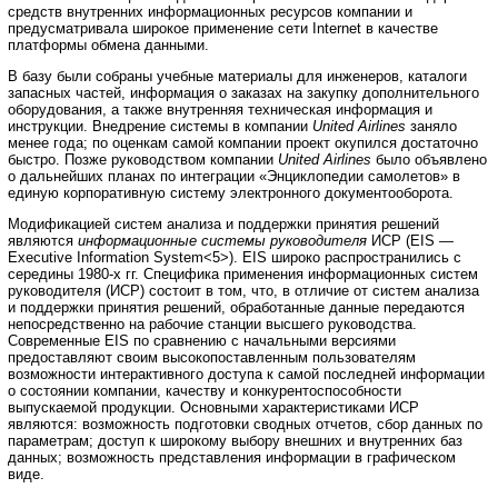
средств внутренних информационных ресурсов компании и
предусматривала широкое применение сети Internet в качестве
платформы обмена данными.
В базу были собраны учебные материалы для инженеров, каталоги
запасных частей, информация о заказах на закупку дополнительного
оборудования, а также внутренняя техническая информация и
инструкции. Внедрение системы в компании
United Airlines
заняло
менее года; по оценкам самой компании проект окупился достаточно
быстро. Позже руководством компании
United Airlines
было объявлено
о дальнейших планах по интеграции «Энциклопедии самолетов» в
единую корпоративную систему электронного документооборота.
Модификацией систем анализа и поддержки принятия решений
являются
информационные системы руководителя
ИСР (EIS —
Executive Information System<5>). EIS широко распространились с
середины 1980-х гг. Специфика применения информационных систем
руководителя (ИСР) состоит в том, что, в отличие от систем анализа
и поддержки принятия решений, обработанные данные передаются
непосредственно на рабочие станции высшего руководства.
Современные EIS по сравнению с начальными версиями
предоставляют своим высокопоставленным пользователям
возможности интерактивного доступа к самой последней информации
о состоянии компании, качеству и конкурентоспособности
выпускаемой продукции. Основными характеристиками ИСР
являются: возможность подготовки сводных отчетов, сбор данных по
параметрам; доступ к широкому выбору внешних и внутренних баз
данных; возможность представления информации в графическом
виде.