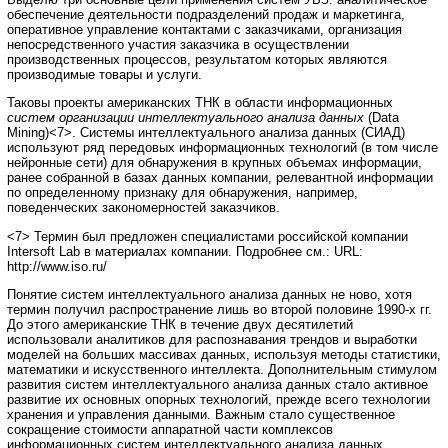
обеспечение деятельности подразделений продаж и маркетинга,
оперативное управление контактами с заказчиками, организация
непосредственного участия заказчика в осуществлении
производственных процессов, результатом которых являются
производимые товары и услуги.
Таковы проекты американских ТНК в области информационных
систем организации интеллектуального анализа данных
(Data
Mining)<7>. Системы интеллектуального анализа данных (СИАД)
используют ряд передовых информационных технологий (в том числе
нейронные сети) для обнаружения в крупных объемах информации,
ранее собранной в базах данных компании, релевантной информации
по определенному признаку для обнаружения, например,
поведенческих закономерностей заказчиков.
<7> Термин был предложен специалистами российской компании
Intersoft Lab в материалах компании. Подробнее см.: URL:
http://www.iso.ru/
Понятие систем интеллектуального анализа данных не ново, хотя
термин получил распространение лишь во второй половине 1990-х гг.
До этого американские ТНК в течение двух десятилетий
использовали аналитиков для распознавания трендов и выработки
моделей на больших массивах данных, используя методы статистики,
математики и искусственного интеллекта. Дополнительным стимулом
развития систем интеллектуального анализа данных стало активное
развитие их основных опорных технологий, прежде всего технологии
хранения и управления данными. Важным стало существенное
сокращение стоимости аппаратной части комплексов
информационных систем интеллектуального анализа данных.