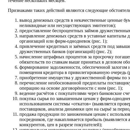
течение нескольких месяцев.
Признаками таких действий являются следующие обстоятель
вывод денежных средств в некачественные ценные бум
неликвидные или несуществующих эмитентов);
предоставление беспроцентных займов дружественны
направление денежных средств в уставные капиталы 
организаций или фирм-однодневок (рис. 1);
привлечение кредитных и заёмных средств под завыш
дружественных банков (организаций) (рис. 2);
начисление штрафных процентов за просрочку погаш
обязательств по ставкам выше принятых в деловом обо
формирование задолженности, обеспеченной залогом 
помещения кредитора в привилегированную очередь (р
приобретение имущества у дружественной фирмы по 
перечисление необоснованной предоплаты поставщик
операцию на основе договорённости с ним (рис. 1);
ведение расчётов с покупателями через банковские сче
покупка сырья по завышенным ценам у фирм-одноднев
использованием системы «откатов» (выявляется прове
поставщиков, анализа динамики цен на сырьё за перио
продажа продукции по заниженным ценам с использо
посредников, где накапливается прибыль (выявляется 
конкурентов, цен в разрезе покупателей);
неправильная инвестиционная политика (приобретени