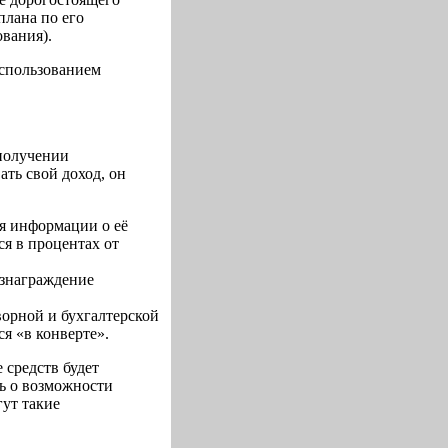
плана по его
вания).
использованием
получении
ть свой доход, он
я информации о её
ся в процентах от
ознаграждение
орной и бухгалтерской
ся «в конверте».
 средств будет
ть о возможности
ут такие