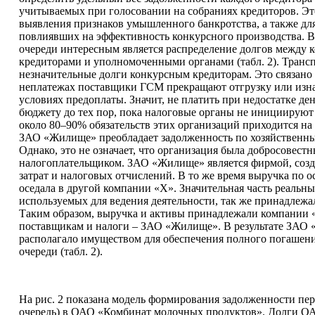
учитываемых при голосовании на собраниях кредиторов. Эт
выявления признаков умышленного банкротства, а также дл
повлиявших на эффективность конкурсного производства. В 
очереди интересным является распределение долгов между
кредиторами и уполномоченными органами (табл. 2). Тран
незначительные долги конкурсным кредиторам. Это связано с
неплатежах поставщики ГСМ прекращают отгрузку или изна
условиях предоплаты. Значит, не платить при недостатке д
бюджету до тех пор, пока налоговые органы не инициируют
около 80–90% обязательств этих организаций приходится на
ЗАО «Жилище» преобладает задолженность по хозяйственны
Однако, это не означает, что организация была добросовест
налогоплательщиком. ЗАО «Жилище» является фирмой, созд
затрат и налоговых отчислений. В то же время выручка по 
оседала в другой компании «Х». Значительная часть реальны
используемых для ведения деятельности, так же принадлежа
Таким образом, выручка и активы принадлежали компании «
поставщикам и налоги – ЗАО «Жилище». В результате ЗАО
располагало имуществом для обеспечения полного погашени
очереди (табл. 2).
На рис. 2 показана модель формирования задолженности пер
очередь) в ОАО «Комбинат молочных продуктов». Долги 