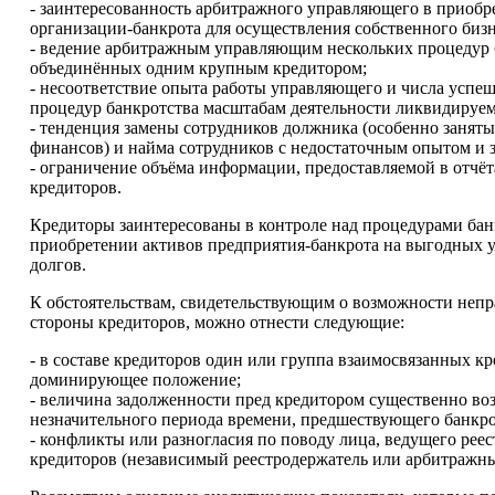
- заинтересованность арбитражного управляющего в приобр
организации-банкрота для осуществления собственного бизн
- ведение арбитражным управляющим нескольких процедур 
объединённых одним крупным кредитором;
- несоответствие опыта работы управляющего и числа успе
процедур банкротства масштабам деятельности ликвидируе
- тенденция замены сотрудников должника (особенно заняты
финансов) и найма сотрудников с недостаточным опытом и 
- ограничение объёма информации, предоставляемой в отчёт
кредиторов.
Кредиторы заинтересованы в контроле над процедурами банк
приобретении активов предприятия-банкрота на выгодных у
долгов.
К обстоятельствам, свидетельствующим о возможности неп
стороны кредиторов, можно отнести следующие:
- в составе кредиторов один или группа взаимосвязанных к
доминирующее положение;
- величина задолженности пред кредитором существенно воз
незначительного периода времени, предшествующего банкро
- конфликты или разногласия по поводу лица, ведущего рее
кредиторов (независимый реестродержатель или арбитражн