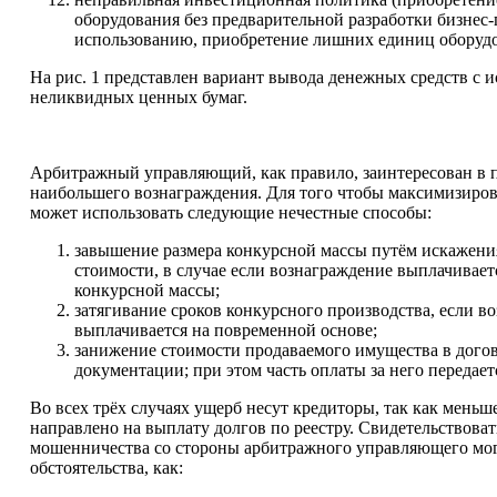
оборудования без предварительной разработки бизнес-
использованию, приобретение лишних единиц оборудо
На рис. 1 представлен вариант вывода денежных средств с 
неликвидных ценных бумаг.
Арбитражный управляющий, как правило, заинтересован в 
наибольшего вознаграждения. Для того чтобы максимизирова
может использовать следующие нечестные способы:
завышение размера конкурсной массы путём искажени
стоимости, в случае если вознаграждение выплачивает
конкурсной массы;
затягивание сроков конкурсного производства, если в
выплачивается на повременной основе;
занижение стоимости продаваемого имущества в догов
документации; при этом часть оплаты за него передает
Во всех трёх случаях ущерб несут кредиторы, так как меньше
направлено на выплату долгов по реестру. Свидетельствова
мошенничества со стороны арбитражного управляющего мог
обстоятельства, как: