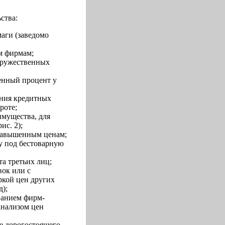
ства:
аги (заведомо
м фирмам;
дружественных
енный процент у
ения кредитных
роте;
имущества, для
ис. 2);
завышенным ценам;
у под бестоварную
та третьих лиц;
ок или с
ркой цен других
д);
ванием фирм-
анализом цен
е дорогостоящего