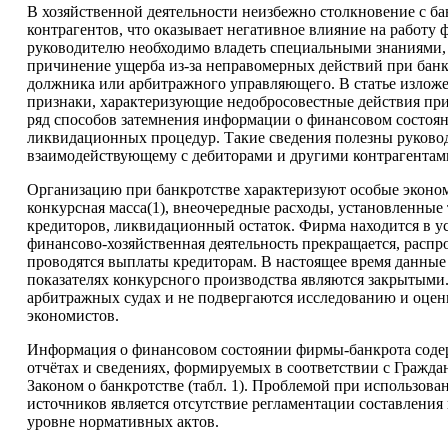
В хозяйственной деятельности неизбежно столкновение с б
контрагентов, что оказывает негативное влияние на работу 
руководителю необходимо владеть специальными знаниями,
причинение ущерба из-за неправомерных действий при банк
должника или арбитражного управляющего. В статье излож
признаки, характеризующие недобросовестные действия при 
ряд способов затемнения информации о финансовом состоян
ликвидационных процедур. Такие сведения полезны руково
взаимодействующему с дебиторами и другими контрагентам
Организацию при банкротстве характеризуют особые эконом
конкурсная масса(1), внеочередные расходы, установленные
кредиторов, ликвидационный остаток. Фирма находится в ус
финансово-хозяйственная деятельность прекращается, распр
проводятся выплаты кредиторам. В настоящее время данны
показателях конкурсного производства являются закрытыми
арбитражных судах и не подвергаются исследованию и оцен
экономистов.
Информация о финансовом состоянии фирмы-банкрота соде
отчётах и сведениях, формируемых в соответствии с Гражд
Законом о банкротстве (табл. 1). Проблемой при использов
источников является отсутствие регламентации составления
уровне нормативных актов.