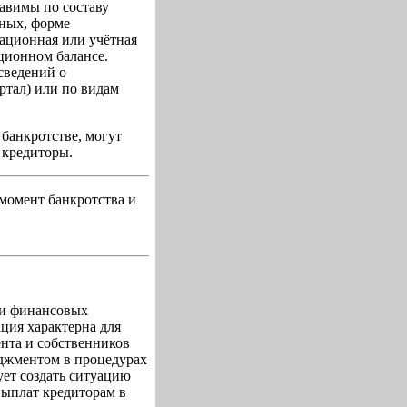
авимы по составу
нных, форме
ационная или учётная
ционном балансе.
сведений о
ртал) или по видам
банкротстве, могут
 кредиторы.
момент банкротства и
ии финансовых
ция характерна для
нта и собственников
еджментом в процедурах
ует создать ситуацию
выплат кредиторам в