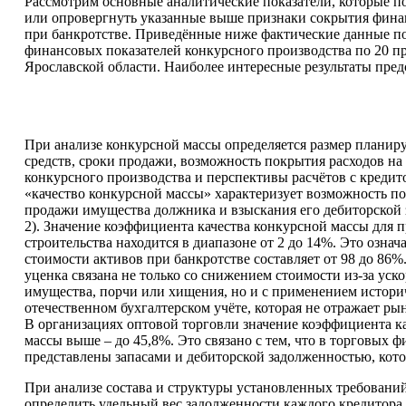
Рассмотрим основные аналитические показатели, которые п
или опровергнуть указанные выше признаки сокрытия фин
при банкротстве. Приведённые ниже фактические данные по
финансовых показателей конкурсного производства по 20 п
Ярославской области. Наиболее интересные результаты предс
При анализе конкурсной массы определяется размер плани
средств, сроки продажи, возможность покрытия расходов на
конкурсного производства и перспективы расчётов с кредит
«качество конкурсной массы» характеризует возможность по
продажи имущества должника и взыскания его дебиторской 
2). Значение коэффициента качества конкурсной массы для 
строительства находится в диапазоне от 2 до 14%. Это означа
стоимости активов при банкротстве составляет от 98 до 86%
уценка связана не только со снижением стоимости из-за ус
имущества, порчи или хищения, но и с применением истори
отечественном бухгалтерском учёте, которая не отражает р
В организациях оптовой торговли значение коэффициента к
массы выше – до 45,8%. Это связано с тем, что в торговых 
представлены запасами и дебиторской задолженностью, кот
При анализе состава и структуры установленных требовани
определить удельный вес задолженности каждого кредитора 