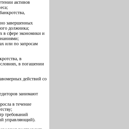
етении активов
еса;
банкротства,
шно завершенных
мого должника;
х в сфере экономики и
знаниями;
ах или по запросам
ротства, в
словиях, в погашении
равомерных действий со
редиторов занимают
росла в течение
тству;
стр требований
ый управляющий).