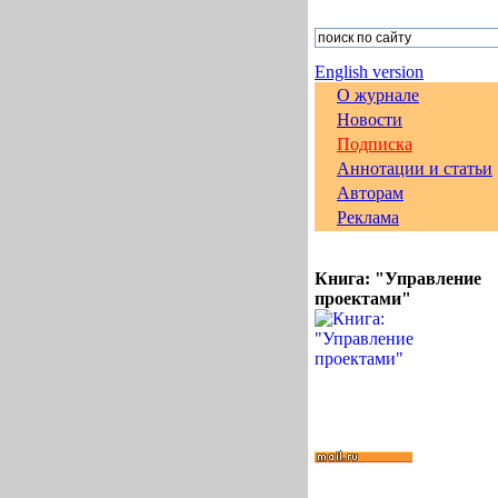
English version
О журнале
Новости
Подписка
Аннотации и статьи
Авторам
Реклама
Книга: "Управление
проектами"