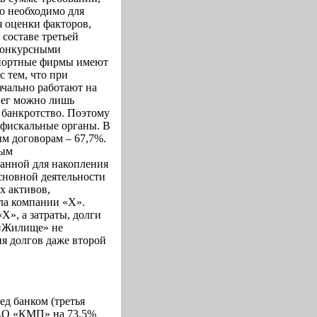
о необходимо для
я оценки факторов,
составе третьей
 конкурсными
спортные фирмы имеют
 тем, что при
чально работают на
енег можно лишь
 банкротство. Поэтому
 фискальные органы. В
м договорам – 67,7%.
ным
анной для накопления
основной деятельности
х активов,
ла компании «Х».
Х», а затраты, долги
 «Жилище» не
я долгов даже второй
ед банком (третья
ОАО «КМП» на 73,5%