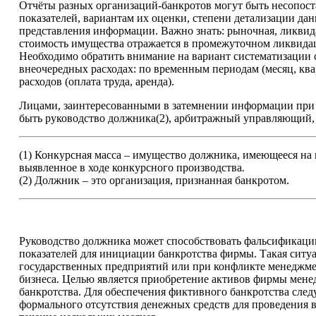
Отчёты разных организаций-банкротов могут быть несопост
показателей, вариантам их оценки, степени детализации да
представления информации. Важно знать: рыночная, ликвид
стоимость имущества отражается в промежуточном ликвида
Необходимо обратить внимание на вариант систематизации 
внеочередных расходах: по временным периодам (месяц, ква
расходов (оплата труда, аренда).
Лицами, заинтересованными в затемнении информации при 
быть руководство должника(2), арбитражный управляющий,
(1) Конкурсная масса – имущество должника, имеющееся на 
выявленное в ходе конкурсного производства
.
(2) Должник – это организация, признанная банкротом.
Руководство должника может способствовать фальсификац
показателей для инициации банкротства фирмы. Такая ситуа
государственных предприятий или при конфликте менеджме
бизнеса. Целью является приобретение активов фирмы мен
банкротства. Для обеспечения фиктивного банкротства след
формального отсутствия денежных средств для проведения 