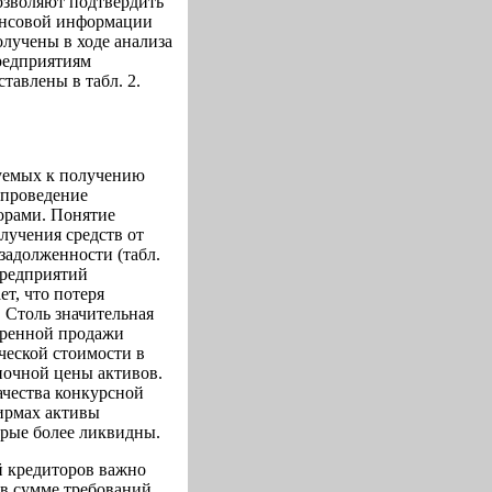
озволяют подтвердить
ансовой информации
лучены в ходе анализа
редприятиям
тавлены в табл. 2.
руемых к получению
 проведение
орами. Понятие
лучения средств от
задолженности (табл.
предприятий
ет, что потеря
. Столь значительная
коренной продажи
ческой стоимости в
ыночной цены активов.
ачества конкурсной
фирмах активы
орые более ликвидны.
й кредиторов важно
в сумме требований,