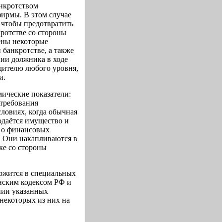
анкротством
фирмы. В этом случае
 чтобы предотвратить
ротстве со стороны
ены некоторые
банкротстве, а также
ии должника в ходе
дителю любого уровня,
и.
ические показатели:
 требования
ловиях, когда обычная
одаётся имущество и
е о финансовых
. Они накапливаются в
ке со стороны
ржится в специальных
анским кодексом РФ и
ании указанных
 некоторых из них на