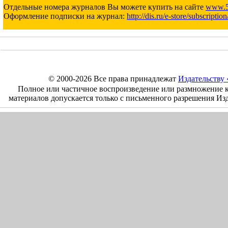
Отдельные номера журналов Вы можете купить на сайте
www.5
Оформление подписки на журнал:
http://dis.ru/e-store/subscription
© 2000-2026 Все права принадлежат
Издательству
Полное или частичное воспроизведение или размножение 
материалов допускается только с письменного разрешения Из