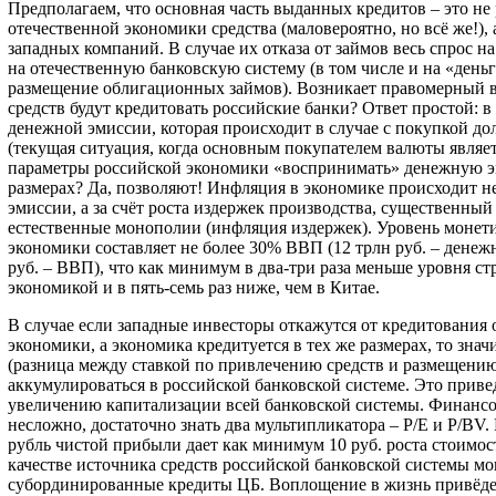
Предполагаем, что основная часть выданных кредитов – это не
отечественной экономики средства (маловероятно, но всё же!),
западных компаний. В случае их отказа от займов весь спрос н
на отечественную банковскую систему (в том числе и на «день
размещение облигационных займов). Возникает правомерный во
средств будут кредитовать российские банки? Ответ простой: в
денежной эмиссии, которая происходит в случае с покупкой до
(текущая ситуация, когда основным покупателем валюты являе
параметры российской экономики «воспринимать» денежную э
размерах? Да, позволяют! Инфляция в экономике происходит не
эмиссии, а за счёт роста издержек производства, существенный
естественные монополии (инфляция издержек). Уровень монет
экономики составляет не более 30% ВВП (12 трлн руб. – денежн
руб. – ВВП), что как минимум в два-три раза меньше уровня ст
экономикой и в пять-семь раз ниже, чем в Китае.
В случае если западные инвесторы откажутся от кредитования 
экономики, а экономика кредитуется в тех же размерах, то зна
(разница между ставкой по привлечению средств и размещени
аккумулироваться в российской банковской системе. Это приве
увеличению капитализации всей банковской системы. Финанс
несложно, достаточно знать два мультипликатора – Р/Е и Р/ВV
рубль чистой прибыли дает как минимум 10 руб. роста стоимос
качестве источника средств российской банковской системы м
субординированные кредиты ЦБ. Воплощение в жизнь привёд