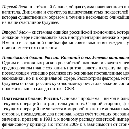
Первый блок:
платёжный баланс, общая сумма накопленного вн
капитала. Динамика и структура вышеупомянутых показателей
которая существенным образом в течение нескольких ближайш
на наше счастливое будущее.
Второй блок
– системная ошибка российской экономики, котора
должной мере использовать весь инструментарий денежно-кре
Именно из-за данной ошибки финансовые власти вынуждены 
ставки вместо их снижения.
Платёжный баланс России. Внешний долг. Утечка капитала
Одним из основных рисков российской экономики является не
среднесрочном плане сохранить приток валюты в страну на пр
позволяющем успешно реализовать основные поставленные цели
экономики, но и в социальной сфере. Рассмотрим факторы, ко
будущем оставят российскую экономику без столь важной сост
положительного сальдо потока СКВ.
Платёжный баланс России.
Основная проблема – выход в бли
текущих операций в отрицательную зону. С одной стороны, фак
текущих операций не является в мировой практике аномальным 
стороны, предыдущие два периода, когда счёт текущих операц
значение, привели в 1991 г. к полному распаду советской империи
финансовому кризису. По итогам 2009 г. в зависимости от сто