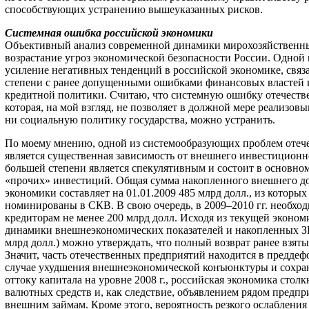
способствующих устранению вышеуказанных рисков.
Системная ошибка российской экономики
Объективный анализ современной динамики мирохозяйственны
возрастание угроз экономической безопасности России. Одной и
усиление негативных тенденций в российской экономике, связ
степени с ранее допущенными ошибками финансовых властей в
кредитной политики. Считаю, что системную ошибку отечеств
которая, на мой взгляд, не позволяет в должной мере реализов
ни социальную политику государства, можно устранить.
По моему мнению, одной из системообразующих проблем отеч
является существенная зависимость от внешнего инвестиционн
большей степени является спекулятивным и состоит в основно
«прочих» инвестиций. Общая сумма накопленного внешнего до
экономики составляет на 01.01.2009 485 млрд долл., из которых
номинированы в СКВ. В свою очередь, в 2009–2010 гг. необх
кредиторам не менее 200 млрд долл. Исходя из текущей эконом
динамики внешнеэкономических показателей и накопленных ЗВР
млрд долл.) можно утверждать, что полный возврат ранее взят
Значит, часть отечественных предприятий находится в преддеф
случае ухудшения внешнеэкономической конъюнктуры и сохра
оттоку капитала на уровне 2008 г., российская экономика столк
валютных средств и, как следствие, объявлением рядом предпр
внешним займам. Кроме этого, вероятность резкого ослаблени