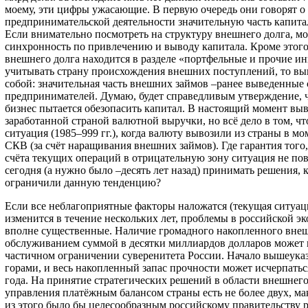
моему, эти цифры ужасающие. В первую очередь они говорят о 
предпринимательской деятельности значительную часть капита
Если внимательно посмотреть на структуру внешнего долга, м
синхронность по привлечению и выводу капитала. Кроме этого
внешнего долга находится в разделе «портфельные и прочие и
учитывать страну происхождения внешних поступлений, то вы
собой: значительная часть внешних займов –ранее выведенные 
предпринимателей. Думаю, будет справедливым утверждение, 
бизнес пытается обезопасить капитал. В настоящий момент выв
заработанной страной валютной выручки, но всё дело в том, ч
ситуация (1985–999 гг.), когда валюту вывозили из страны в м
СКВ (за счёт наращивания внешних займов). Где гарантия того,
счёта текущих операций в отрицательную зону ситуация не пов
сегодня (а нужно было –десять лет назад) принимать решения, 
ограничили данную тенденцию?
Если все неблагоприятные факторы наложатся (текущая ситуац
изменится в течение нескольких лет, проблемы в российской э
вполне существенные. Наличие громадного накопленного внеш
обслуживанием суммой в десятки миллиардов долларов может 
частичном ограничении суверенитета России. Начало вышеуказ
горами, и весь накопленный запас прочности может исчерпаться
года. На принятие стратегических решений в области внешнего 
управления платёжным балансом страны есть не более двух, мак
из этого было бы целесообразным российскому правительству р