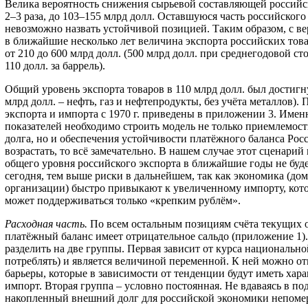
Велика вероятность снижения сырьевой составляющей российск
2–3 раза, до 103–155 млрд долл. Оставшуюся часть российского
невозможно назвать устойчивой позицией. Таким образом, с ве
в ближайшие несколько лет величина экспорта российских това
от 210 до 600 млрд долл. (500 млрд долл. при среднегодовой с
110 долл. за баррель).
Общий уровень экспорта товаров в 110 млрд долл. был достигнут
млрд долл. – нефть, газ и нефтепродукты, без учёта металлов).
экспорта и импорта с 1970 г. приведены в приложении 3. Имен
показателей необходимо строить модель не только приемлемос
долга, но и обеспечения устойчивости платёжного баланса Росс
возрастать, то всё замечательно. В нашем случае этот сценарий
общего уровня российского экспорта в ближайшие годы не буд
сегодня, тем выше риски в дальнейшем, так как экономика (дом
организации) быстро привыкают к увеличенному импорту, кото
может поддерживаться только «крепким рублём».
Расходная часть.
По всем остальным позициям счёта текущих 
платёжный баланс имеет отрицательное сальдо (приложение 1).
разделить на две группы. Первая зависит от курса национальн
потреблять) и является величиной переменной. К ней можно от
барьеры, которые в зависимости от тенденции будут иметь ха
импорт. Вторая группа – условно постоянная. Не вдаваясь в под
накопленный внешний долг для российской экономики непомер