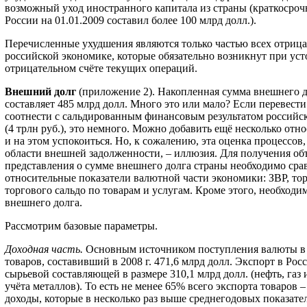
возможный уход иностранного капитала из страны (краткосро
России на 01.01.2009 составил более 100 млрд долл.).
Перечисленные ухудшения являются только частью всех отриц
российской экономике, которые обязательно возникнут при ус
отрицательном счёте текущих операций.
Внешний долг
(приложение 2). Накопленная сумма внешнего д
составляет 485 млрд долл. Много это или мало? Если перевести
соотнести с сальдированным финансовым результатом российско
(4 трлн руб.), это немного. Можно добавить ещё несколько отн
и на этом успокоиться. Но, к сожалению, эта оценка процессов
области внешней задолженности, – иллюзия. Для получения об
представления о сумме внешнего долга страны необходимо сра
относительные показатели валютной части экономики: ЗВР, тор
торгового сальдо по товарам и услугам. Кроме этого, необходи
внешнего долга.
Рассмотрим базовые параметры.
Доходная часть.
Основным источником поступления валюты в с
товаров, составивший в 2008 г. 471,6 млрд долл. Экспорт в Рос
сырьевой составляющей в размере 310,1 млрд долл. (нефть, газ 
учёта металлов). То есть не менее 65% всего экспорта товаров 
доходы, которые в несколько раз выше среднегодовых показател