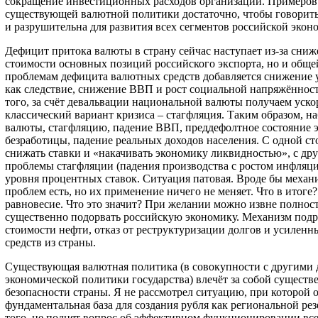
сокращение инвестиционных расходов организаций. Примеров
существующей валютной политики достаточно, чтобы говорить 
и разрушительна для развития всех сегментов российской экон
Дефицит притока валюты в страну сейчас наступает из-за сниж
стоимости основных позиций российского экспорта, но и обще
проблемам дефицита валютных средств добавляется снижение у
как следствие, снижение ВВП и рост социальной напряжённост
того, за счёт девальвации национальной валюты получаем уск
классический вариант кризиса – стагфляция. Таким образом, н
валюты, стагфляцию, падение ВВП, преддефолтное состояние э
безработицы, падение реальных доходов населения. С одной с
снижать ставки и «накачивать экономику ликвидностью», с др
проблемы стагфляции (падения производства с ростом инфляц
уровня процентных ставок. Ситуация патовая. Вроде бы меха
проблем есть, но их применение ничего не меняет. Что в итоге?
равновесие. Что это значит? При желании можно извне полнос
существенно подорвать российскую экономику. Механизм подр
стоимости нефти, отказ от реструктуризации долгов и усилен
средств из страны.
Существующая валютная политика (в совокупности с другими 
экономической политики государства) влечёт за собой существ
безопасности страны. Я не рассмотрел ситуацию, при которой о
фундаментальная база для создания рубля как региональной ре
того, не поднят вопрос об эффективном функционировании вс