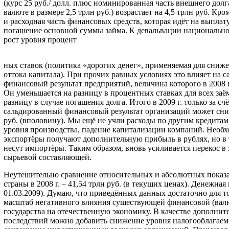
(курс 25 руб./ долл. плюс номинированная часть внешнего дол
валюте в размере 2,5 трлн руб.) возрастает на 4,5 трлн руб. Кро
и расходная часть финансовых средств, которая идёт на выплат
погашение основной суммы займа. К девальвации национально
рост уровня процент
ных ставок (политика «дорогих денег», применяемая для сниж
оттока капитала). При прочих равных условиях это влияет на 
финансовый результат предприятий, величина которого в 2008 г.
Он уменьшается на разницу в процентных ставках для всех за
разницу в случае погашения долга. Итого в 2009 г. только за сч
сальдированный финансовый результат организаций может сниз
руб. (вполовину). Мы ещё не учли расходы по другим кредита
уровня производства, падение капитализации компаний. Необх
экспортёры получают дополнительную прибыль в рублях, но в 
несут импортёры. Таким образом, вновь усиливается перекос в
сырьевой составляющей.
Неутешительно сравнение относительных и абсолютных показ
страны в 2008 г. – 41,54 трлн руб. (в текущих ценах). Денежная 
01.03.2009). Думаю, что приведённых данных достаточно для т
масштаб негативного влияния существующей финансовой (вал
государства на отечественную экономику. В качестве дополни
последствий можно добавить снижение уровня налогооблагаемой