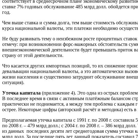
соответствует в среднесрочном плане экономическому развити
ставке 7% годовых обслуживание 485 млрд долл. обойдется при
год.
Чем выше ставка и сумма долга, тем выше стоимость обслужив
курса национальной валюты, эти платежи необходимо осуществ
Не буду развивать тему о неизбежном росте процентных ставок 
отмечу: при возникновении форс-мажорных обстоятельств сум
внешнеэкономической деятельности будет превышать приток в
страну от этой деятельности.
Что касается других импортных позиций, то их снижение произ
девальвации национальной валюты, а это автоматически вызов
жизни населения и существенно затруднит обслуживание внешн
ситуация).
Утечка капитала
(приложение 4). Это одна из острых пробле
В последнее время в связи с активным платёжным балансом с
практически не поднимается, а между тем проблема с каждым г
острее. Некоторые цифры (авторский расчёт и методика) есть в
Предполагаемая утечка капитала с 1991 г. по 2008 г. составила 5
по 2008 г. – 479 млрд долл.; с 2004 г. по 2008 г. – 386 млрд долл
из данных последних десяти лет среднегодовая сумма утечки к
млрд долл. За последние пять лет данный показатель составил 77