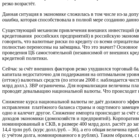
резко возрастёт.
Данная ситуация в экономике сложилась в том числе из-за до
ошибки
, которая способствовала в полной мере созданию данн
Существующий механизм привлечения внешних инвестиций (в
кредитования российских предприятий) в российскую экономик
говорить, что валютные риски по кредиту со всеми отрицател
полностью перенесены на заёмщика. Что это значит? Основное
проведения ЦБ самостоятельной (независимой от внешних кре
кредитной политики.
Сейчас за счёт внешних факторов резко ухудшился торговый б
капитала недостаточно для поддержания на оптимальном уровн
(оттоку) валютных средств (по итогам 2008 г. наблюдается чист
млрд долл.). ЗВР ограничены. Для нормализации величины пла
проводят девальвацию национальной валюты. Что происходит 
Снижение курса национальной валюты не даёт должного эффек
исправления платёжного баланса страны и ощутимого замещен
одно и калечит другое. Снижение импорта происходит за счёт
доходов экономики (домохозяйств и предприятий). Корпоратив
номинированный в СКВ, в размере 400 млрд долл. растёт до з
14,4 трлн руб. (курс долл./руб. – 36), а его общая величина при
(с учётом долга, номинированного в рублях). Таким образом, с 