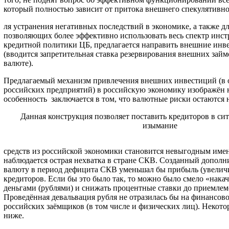
который полностью зависит от притока внешнего спекулятивно
ля устранения негативных последствий в экономике, а также дл
позволяющих более эффективно использовать весь спектр инс
кредитной политики ЦБ, предлагается направить внешние инве
(вводится запретительная ставка резервирования внешних зай
валюте).
Предлагаемый механизм привлечения внешних инвестиций (в 
российских предприятий) в российскую экономику изображён н
особенность заключается в том, что валютные риски остаются 
Данная конструкция позволяет поставить кредиторов в си
изымание
средств из российской экономики становится невыгодным именн
наблюдается острая нехватка в стране СКВ. Созданный дополн
валюту в период дефицита СКВ уменьшал бы прибыль (увелич
кредиторов. Если бы это было так, то можно было смело «нака
деньгами (рублями) и снижать процентные ставки до приемлем
Проведённая девальвация рубля не отразилась бы на финансов
российских заёмщиков (в том числе и физических лиц). Некот
ниже.