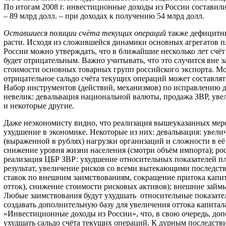
По итогам 2008 г. инвестиционные доходы из России состави
– 89 млрд долл. – при доходах к получению 54 млрд долл.
Оставшиеся позиции счёта текущих операций
также дефицитны
расти. Исходя из сложившейся динамики основных агрегатов п
России можно утверждать, что в ближайшие несколько лет счё
будет отрицательным. Важно учитывать, что это случится вне 
стоимости основных товарных групп российского экспорта. Мо
отрицательное сальдо счёта текущих операций может составлять
Набор инструментов (действий, механизмов) по исправлению 
невелик: девальвация национальной валюты, продажа ЗВР, ув
и некоторые другие.
Даже неэкономисту видно, что реализация вышеуказанных мер
ухудшение в экономике. Некоторые из них: девальвация: увели
(выраженной в рублях) нагрузки организаций и сложности в е
снижение уровня жизни населения (смотри объём импорта); ро
реализация ЦБР ЗВР: ухудшение относительных показателей пл
результат, увеличение рисков со всеми вытекающими последст
ставок по внешним заимствованиям, сокращение притока капи
отток), снижение стоимости рисковых активов); внешние займы
Любые заимствования будут ухудшать относительные показате
создавать дополнительную базу для увеличения оттока капитала
«Инвестиционные доходы из России», что, в свою очередь, доп
ухудшать сальдо счёта текущих операций. К дурным последств