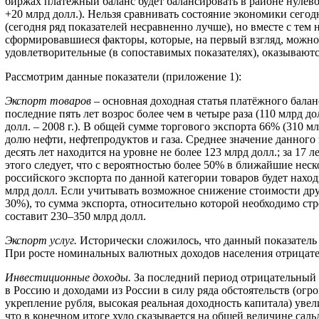
биржах платёжный баланс будет балансировать в районе нулево
+20 млрд долл.). Нельзя сравнивать состояние экономики сего
(сегодня ряд показателей несравненно лучше), но вместе с тем 
сформировавшиеся факторы, которые, на первый взгляд, можно
удовлетворительные (в сопоставимых показателях), оказываютс
Рассмотрим данные показатели (приложение 1):
Экспорт товаров
– основная доходная статья платёжного бала
последние пять лет возрос более чем в четыре раза (110 млрд дол
долл. – 2008 г.). В общей сумме торгового экспорта 66% (310 м
долю нефти, нефтепродуктов и газа. Среднее значение данного 
десять лет находится на уровне не более 123 млрд долл.; за 17 л
этого следует, что с вероятностью более 50% в ближайшие неск
российского экспорта по данной категории товаров будет наход
млрд долл. Если учитывать возможное снижение стоимости дру
30%), то сумма экспорта, относительно которой необходимо стр
составит 230–350 млрд долл.
Экспорт услуг.
Исторически сложилось, что данный показатель
При росте номинальных валютных доходов населения отрицател
Инвестиционные доходы.
За последний период отрицательный
в Россию и доходами из России в силу ряда обстоятельств (ог
укрепление рубля, высокая реальная доходность капитала) уве
что в конечном итоге худо сказывается на общей величине саль