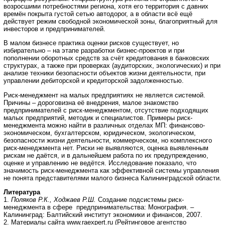
возросшими потребностями региона, хотя его территория с давних
времён покрыта густой сетью автодорог, а в области всё ещё
действует режим свободной экономической зоны, благоприятный для
инвесторов и предпринимателей.
В малом бизнесе практика оценки рисков существует, но
избирательно – на этапе разработки бизнес-проектов и при
пополнении оборотных средств за счёт кредитования в банковских
структурах, а также при проверках (аудиторских, экологических) и при
анализе техники безопасности объектов жизни деятельности, при
управлении дебиторской и кредиторской задолженностью.
Риск-менеджмент на малых предприятиях не является системой.
Причины – дороговизна её внедрения, малое знакомство
предпринимателей с риск-менеджментом, отсутствие подходящих
малых предприятий, методик и специалистов. Примеры риск-
менеджмента можно найти в различных отделах МП: финансово-
экономическом, бухгалтерском, юридическом, экологическом,
безопасности жизни деятельности, коммерческом, но комплексного
риск-менеджмента нет. Риски не выявляются, оценка выявленным
рискам не даётся, и в дальнейшем работа по их предупреждению,
оценке и управлению не ведётся. Исследование показало, что
значимость риск-менеджмента как эффективной системы управления
не понята представителями малого бизнеса Калининградской области.
Литература
1.
Поляков Р.К., Ходжаев Р.Ш.
Создание подсистемы риск-
менеджмента в сфере предпринимательства: Монография. –
Калининград: Балтийский институт экономики и финансов, 2007.
2. Материалы сайта www.raexpert.ru (Рейтинговое агентство