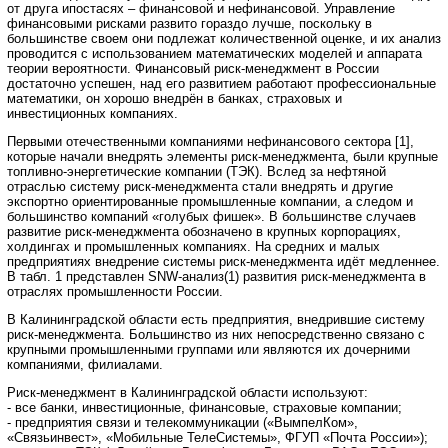
от друга ипостасях – финансовой и нефинансовой. Управление
финансовыми рисками развито гораздо лучше, поскольку в
большинстве своем они подлежат количественной оценке, и их анализ
проводится с использованием математических моделей и аппарата
теории вероятности. Финансовый риск-менеджмент в России
достаточно успешен, над его развитием работают профессиональные
математики, он хорошо внедрён в банках, страховых и
инвестиционных компаниях.
Первыми отечественными компаниями нефинансового сектора [1],
которые начали внедрять элементы риск-менеджмента, были крупные
топливно-энергетические компании (ТЭК). Вслед за нефтяной
отраслью систему риск-менеджмента стали внедрять и другие
экспортно ориентированные промышленные компании, а следом и
большинство компаний «голубых фишек». В большинстве случаев
развитие риск-менеджмента обозначено в крупных корпорациях,
холдингах и промышленных компаниях. На средних и малых
предприятиях внедрение системы риск-менеджмента идёт медленнее.
В табл. 1 представлен SNW-анализ(1) развития риск-менеджмента в
отраслях промышленности России.
В Калининградской области есть предприятия, внедрившие систему
риск-менеджмента. Большинство из них непосредственно связано с
крупными промышленными группами или являются их дочерними
компаниями, филиалами.
Риск-менеджмент в Калининградской области используют:
- все банки, инвестиционные, финансовые, страховые компании;
- предприятия связи и телекоммуникации («ВымпелКом»,
«Связьинвест», «Мобильные ТелеСистемы», ФГУП «Почта России»);