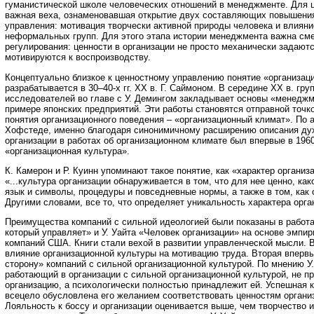
гуманистической школе человеческих отношений в менеджменте. Для ц
важная веха, ознаменовавшая открытие двух составляющих повышени
управления: мотивация творчески активной природы человека и влияни
неформальных групп. Для этого этапа истории менеджмента важна сме
регулирования: ценности в организации не просто механически задаютс
мотивируются к воспроизводству.
Концептуально близкое к ценностному управлению понятие «организац
разрабатывается в 30–40-х гг. ХХ в. Г. Саймоном. В середине ХХ в. гр
исследователей во главе с У. Демингом закладывает основы «менеджм
примере японских предприятий. Эти работы становятся отправной точко
понятия организационного поведения – «организационный климат». По 
Хофстеде, именно благодаря синонимичному расширению описания ду
организации в работах об организационном климате был впервые в 1960
«организационная культура».
К. Камерон и Р. Куинн упоминают такое понятие, как «характер органи
«...культура организации обнаруживается в том, что для нее ценно, ка
язык и символы, процедуры и повседневные нормы, а также в том, как 
Другими словами, все то, что определяет уникальность характера орган
Преимущества компаний с сильной идеологией были показаны в работа
который управляет» и У. Уайта «Человек организации» на основе эмпир
компаний США. Книги стали вехой в развитии управленческой мысли. 
влияние организационной культуры на мотивацию труда. Вторая вперв
сторону» компаний с сильной организационной культурой. По мнению У.
работающий в организации с сильной организационной культурой, не пр
организацию, а психологически полностью принадлежит ей. Успешная к
всецело обусловлена его желанием соответствовать ценностям органи
Лояльность к боссу и организации оценивается выше, чем творчество 