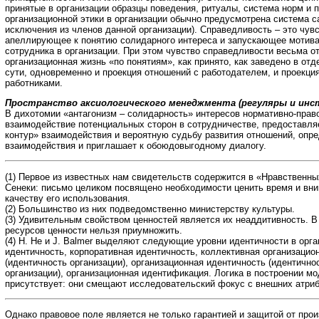
принятые в организации образцы поведения, ритуалы, система норм и 
организационной этики в организации обычно предусмотрена система с
исключения из членов данной организации). Справедливость – это чувс
апеллирующее к понятию солидарного интереса и запускающее мотив
сотрудника в организации. При этом чувство справедливости весьма о
организационная жизнь «по понятиям», как принято, как заведено в отд
сути, одновременно и проекция отношений с работодателем, и проекци
работниками.
Пространство аксиологического менеджмента (регуляры и инс
В дихотомии «антагонизм – солидарность» интересов нормативно-прав
взаимодействие потенциальных сторон в сотрудничестве, предоставля
контур» взаимодействия и вероятную судьбу развития отношений, опр
взаимодействия и приглашает к обоюдовыгодному диалогу.
(1) Первое из известных нам свидетельств содержится в «Нравственн
Сенеки: письмо целиком посвящено необходимости ценить время и вни
качеству его использования.
(2) Большинство из них подведомственно министерству культуры.
(3) Удивительным свойством ценностей является их неаддитивность. В
ресурсов ценности нельзя приумножить.
(4) H. He и J. Balmer выделяют следующие уровни идентичности в орга
идентичность, корпоративная идентичность, коллективная организацио
(идентичность организации), организационная идентичность (идентично
организации), организационная идентификация. Логика в построении мо
присутствует: они смещают исследовательский фокус с внешних атриб
Однако правовое поле является не только гарантией и защитой от про