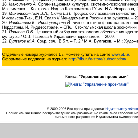
18.
Максименко А.
Организационная культура: системно-психологически
Максименко. – Кострома: Изд-во Костромского ГУ им. Н.А. Некрасова, 
19.
Михельсон-Ткач В.Л., Скляр Е.Н.
Процесс согласования ценностей: 
Михельсон-Ткач, Е.Н. Скляр // Менеджмент в России и за рубежом. – 2
20.
Нордстрем К., Риддерстрале Й.
Бизнес в стиле фанк: капитал пля
Нордстрем, Й. Риддерстрале. – СПб.: Стокгольмская школа экономики 
21.
Павлова О.В.
Ценностный отбор как технология обеспечения идент
культуры / О.В. Павлова // Управление персоналом. – 2009.
22.
Булгаков М.А.
Собр. соч.: В 5 т. – Т. 2 / М.А. Булгаков. – М.: Худо
Отдельные номера журналов Вы можете купить на сайте
www.5B.ru
Оформление подписки на журнал:
http://dis.ru/e-store/subscription/
Книга: "Управление проектами"
© 2000-2026 Все права принадлежат
Издательству «Финп
Полное или частичное воспроизведение или размножение каким-либо способом ма
письменного разрешения Издательства «Финпресс»