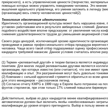
прекрасного), а есть управленческие ценности (творчество, материальн
помощью которых можно управлять поведением человека. Это мнение 
мышления идеального управленца, его умении заложить в легенду (ми
(организации) весь спектр человеческих ценностей(2).
Технология обеспечения идентичности
Идентичность организационной культуры может быть нарушена извне,
уставом» работниками или в результате амбициозных слияний. Диапаз
подобного воздействия вполне предсказуем: от увеличения числа конф
снижения удовлетворенности трудом до уменьшения акционерной стоим
Своего рода цензурой, исключающей эрозию идентичности организацио
проводимая в рамках профессионального отбора процедура вероятност
человека. Чаще всего такой отбор подразумевал оценку профессионал
кандидата требуемой вакансии. Данное условие считалось вполне р
(1) Термин «релевантный другой» в теории баланса является индивид
понятием. Для многих людей релевантными другими являются коллеги
организации, про которых известно (или считается), что они имеют при
квалификацию и опыт. Эти разграничения могут быть довольно тонкими
(2) Компании с сильной идеологией стремятся обратиться ко всем цен
для этого менеджеров – рассказчиков легенд.
(3) Согласно отчету KMPG в 1999 году в Европе было потрачено на по
фунтов стерлингов, при этом только 17% слияний повысили биржевую с
Действительно, выбрав из двух кандидатов менее квалифицированного
автоматически должен был включить якобы «необоснованные» затраты
квалификации до уровня второго претендента. Выбор в пользу менее 