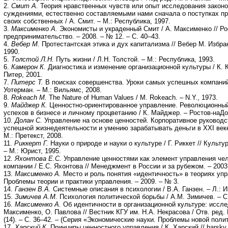
2.
Смит А.
Теория нравственных чувств или опыт исследования закон
суждениями, естественно составляемыми нами сначала о поступках пр
своих собственных / А. Смит. – М.: Республика, 1997.
3.
Максименко А.
Экономисты и украденный Смит / А. Максименко // Р
предпринимательство. – 2008. – № 12. – C. 40–43.
4.
Вебер М.
Протестантская этика и дух капитализма // Вебер М. Избра
1990.
5.
Толстой Л.Н.
Путь жизни / Л.Н. Толстой. – М.: Республика, 1993.
6.
Камерон К.
Диагностика и изменение организационной культуры / К. К
Питер, 2001.
7.
Питерс Т.
В поисках совершенства. Уроки самых успешных компаний 
Уотерман. – М.: Вильямс, 2008.
8.
Rokeach M.
The Nature of Human Values / M. Rokeach. – N.Y., 1973.
9.
Майджер К.
Ценностно-ориентированное управление. Революционны
успехов в бизнесе и личному процветанию / К. Майджер. – Ростов-наДо
10.
Долан С.
Управление на основе ценностей. Корпоративное руковод
успешной жизнедеятельности и умению зарабатывать деньги в ХХI веке 
М.: Претекст, 2008.
11.
Риккерт Г.
Науки о природе и науки о культуре / Г. Риккет // Культу
– М.: Юрист, 1995.
12.
Яхонтова Е.С.
Управление ценностями как элемент управления че
компании / Е.С. Яхонтова // Менеджмент в России и за рубежом. – 2003
13.
Максименко А.
Место и роль понятия «идентичность» в теориях упр
Проблемы теории и практики управления. – 2009. – № 3.
14.
Ганзен В.А.
Системные описания в психологии / В.А. Ганзен. – Л.: И
15.
Зимичев А.М.
Психология политической борьбы / А.М. Зимичев. – СП
16.
Максименко А.
Об идентичности в организационной культуре: иссле
Максименко, О. Павлова // Вестник КГУ им. Н.А. Некрасова / Отв. ред. 
(14). – С. 36–42. – (Серия «Экономические науки. Проблемы новой поли
17.
Харский К.
Принципы ценностного управления / К. Харский // harsky.