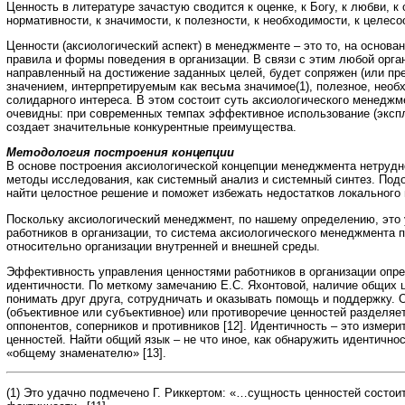
Ценность в литературе зачастую сводится к оценке, к Богу, к любви, к
нормативности, к значимости, к полезности, к необходимости, к целесо
Ценности (аксиологический аспект) в менеджменте – это то, на основа
правила и формы поведения в организации. В связи с этим любой орга
направленный на достижение заданных целей, будет сопряжен (или п
значением, интерпретируемым как весьма значимое(1), полезное, необ
солидарного интереса. В этом состоит суть аксиологического менеджм
очевидны: при современных темпах эффективное использование (эксп
создает значительные конкурентные преимущества.
Методология построения концепции
В основе построения аксиологической концепции менеджмента нетрудн
методы исследования, как системный анализ и системный синтез. Под
найти целостное решение и поможет избежать недостатков локального
Поскольку аксиологический менеджмент, по нашему определению, это
работников в организации, то система аксиологического менеджмента 
относительно организации внутренней и внешней среды.
Эффективность управления ценностями работников в организации опр
идентичности. По меткому замечанию Е.С. Яхонтовой, наличие общих 
понимать друг друга, сотрудничать и оказывать помощь и поддержку. 
(объективное или субъективное) или противоречие ценностей разделяе
оппонентов, соперников и противников [12]. Идентичность – это измери
ценностей. Найти общий язык – не что иное, как обнаружить идентичнос
«общему знаменателю» [13].
(1) Это удачно подмечено Г. Риккертом: «…сущность ценностей состоит 