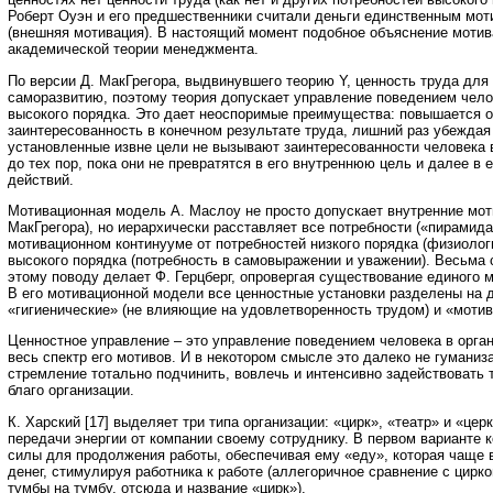
Роберт Оуэн и его предшественники считали деньги единственным мо
(внешняя мотивация). В настоящий момент подобное объяснение мотив
академической теории менеджмента.
По версии Д. МакГрегора, выдвинувшего теорию Y, ценность труда для р
саморазвитию, поэтому теория допускает управление поведением чело
высокого порядка. Это дает неоспоримые преимущества: повышается о
заинтересованность в конечном результате труда, лишний раз убеждая 
установленные извне цели не вызывают заинтересованности человека 
до тех пор, пока они не превратятся в его внутреннюю цель и далее в 
действий.
Мотивационная модель А. Маслоу не просто допускает внутренние мот
МакГрегора), но иерархически расставляет все потребности («пирамида
мотивационном континууме от потребностей низкого порядка (физиолог
высокого порядка (потребность в самовыражении и уважении). Весьма
этому поводу делает Ф. Герцберг, опровергая существование единого 
В его мотивационной модели все ценностные установки разделены на д
«гигиенические» (не влияющие на удовлетворенность трудом) и «моти
Ценностное управление – это управление поведением человека в орга
весь спектр его мотивов. И в некотором смысле это далеко не гуманиз
стремление тотально подчинить, вовлечь и интенсивно задействовать 
благо организации.
К. Харский [17] выделяет три типа организации: «цирк», «театр» и «цер
передачи энергии от компании своему сотруднику. В первом варианте 
силы для продолжения работы, обеспечивая ему «еду», которая чаще в
денег, стимулируя работника к работе (аллегоричное сравнение с цирк
тумбы на тумбу, отсюда и название «цирк»).