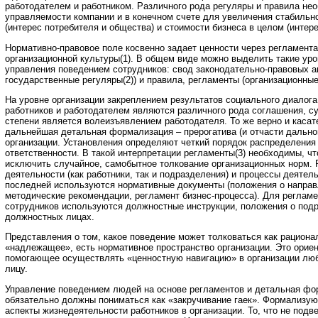
работодателем и работником. Различного рода регуляры и правила н
управляемости компании и в конечном счете для увеличения стабильн
(интерес потребителя и общества) и стоимости бизнеса в целом (интере
Нормативно-правовое поле косвенно задает ценности через регламент
организационной культуры(1). В общем виде можно выделить такие уро
управления поведением сотрудников: свод законодательно-правовых а
государственные регуляры(2)) и правила, регламенты (организационные
На уровне организации закреплением результатов социального диалог
работников и работодателем являются различного рода соглашения, с
степени является волеизъявлением работодателя. То же верно и касат
дальнейшая детальная формализация – прерогатива (и отчасти дально
организации. Установления определяют четкий порядок распределения
ответственности. В такой интерпретации регламенты(3) необходимы, чт
исключить случайное, самобытное толкование организационных норм.
деятельности (как работники, так и подразделения) и процессы деятел
последней используются нормативные документы (положения о направ
методические рекомендации, регламент бизнес-процесса). Для реглам
сотрудников используются должностные инструкции, положения о под
должностных лицах.
Представления о том, какое поведение может толковаться как рациона
«надлежащее», есть нормативное пространство организации. Это ориен
помогающее осуществлять «ценностную навигацию» в организации лю
лицу.
Управление поведением людей на основе регламентов и детальная фо
обязательно должны пониматься как «закручивание гаек». Формализую
аспекты жизнедеятельности работников в организации. То, что не подв