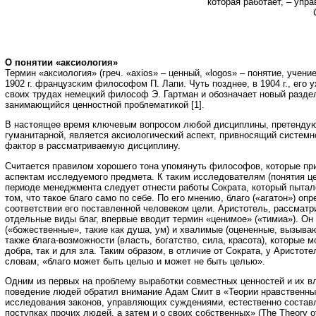
которая работает, – упра
О понятии «аксиология»
Термин «аксиология» (греч. «axios» – ценный, «logos» – понятие, учени
1902 г. французским философом П. Лапи. Чуть позднее, в 1904 г., его 
своих трудах немецкий философ Э. Гартман и обозначает новый разд
занимающийся ценностной проблематикой [1].
В настоящее время ключевым вопросом любой дисциплины, претенду
гуманитарной, является аксиологический аспект, привносящий систем
фактор в рассматриваемую дисциплину.
Считается правилом хорошего тона упомянуть философов, которые пр
аспектам исследуемого предмета. К таким исследователям (понятия ц
периоде менеджмента следует отнести работы Сократа, который пыталс
том, что такое благо само по себе. По его мнению, благо («агатон») оп
соответствии его поставленной человеком цели. Аристотель, рассматр
отдельные виды благ, впервые вводит термин «ценимое» («тимиа»). О
(«божественные», такие как душа, ум) и хвалимые (оцененные, вызыва
также блага-возможности (власть, богатство, сила, красота), которые 
добра, так и для зла. Таким образом, в отличие от Сократа, у Аристоте
словам, «благо может быть целью и может не быть целью».
Одним из первых на проблему выработки совместных ценностей и их в
поведение людей обратил внимание Адам Смит в «Теории нравственных
исследования законов, управляющих суждениями, естественно состав
поступках прочих людей, а затем и о своих собственных» (The Theory o