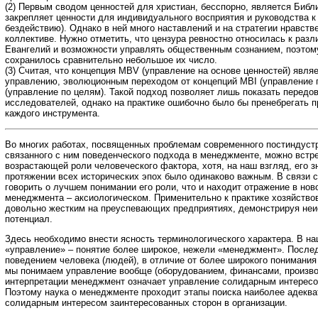
(2) Первым сводом ценностей для христиан, бесспорно, является Библ
закрепляет ценности для индивидуального восприятия и руководства к
бездействию). Однако в ней много наставлений и на стратегии нравств
коллективе. Нужно отметить, что цензура ревностно относилась к раз
Евангелий и возможности управлять общественным сознанием, поэтом
сохранилось сравнительно небольшое их число.
(3) Считая, что концепция MBV (управление на основе ценностей) явля
управлению, эволюционным переходом от концепций MBI (управление 
(управление по целям). Такой подход позволяет лишь показать перед
исследователей, однако на практике ошибочно было бы пренебрегать 
каждого инструмента.
Во многих работах, посвященных проблемам современного постиндуст
связанного с ним поведенческого подхода в менеджменте, можно встр
возрастающей роли человеческого фактора, хотя, на наш взгляд, его з
протяжении всех исторических эпох было одинаково важным. В связи с
говорить о лучшем понимании его роли, что и находит отражение в но
менеджмента – аксиологическом. Применительно к практике хозяйство
довольно жестким на преуспевающих предприятиях, демонстрируя не
потенциал.
Здесь необходимо внести ясность терминологического характера. В н
«управление» – понятие более широкое, нежели «менеджмент». После
поведением человека (людей), в отличие от более широкого понимания
мы понимаем управление вообще (оборудованием, финансами, производ
интерпретации менеджмент означает управление солидарным интересо
Поэтому наука о менеджменте проходит этапы поиска наиболее адекв
солидарным интересом заинтересованных сторон в организации.