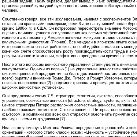
решения задачи. Таким образом, делает вывод У. Уайт, руководителям 
организационной культурой нужен всего лишь хорошо «обструганный» 
человек.
Собственно говоря, все эти исследования, начиная с экспериментов Э
оставаться красивыми примерами, если бы не наступивший после бурн
кризис 1980-х гг. в США. Он потребовал пересмотреть значение Хоторн
оценить влияние ценностного управления как весьма эффективной сис
именно в этот момент у Америки появился конкурент в лице страны с
культурными ценностями (Япония). Все увидели в японском опыте об
интересов самых разных работников, способ идейно сплачивать менедж
конечном счете способствовать росту производительности труда и эко
результативности компании, эффективно преодолевая кризисные состо
После этого вопросам ценностного управления стали уделять внимани
консультанты. Одними из первых(1) на управление ценностями работни
системе ценностей предприятия во благо достижений поставленных це
всего) обратили внимание Томас Дж. Питерс и Роберт Уотермен, которые
поисках совершенства»(2) продемонстрировали преимущества компани
широких ценностных установках.
Они предложили схему 7 S: структура, стратегия, система, способност
управления, совместные ценности (structure, strategy, systems, skills, sta
центре структуры Питерс расположил совместные ценности, являющиес
наиболее важным элементом. С точки зрения Т. Питерса, совершенств
фактором, а компании изо всех сил стараются обеспечить принятие св
культуры всеми сотрудниками [7].
Нельзя не упомянуть Милтона Рокича, определение «ценностей» и «си
ориентаций» которого стало классическим: «Ценность – устойчивое убе
определенный способ поведения или конечная цель существования пр