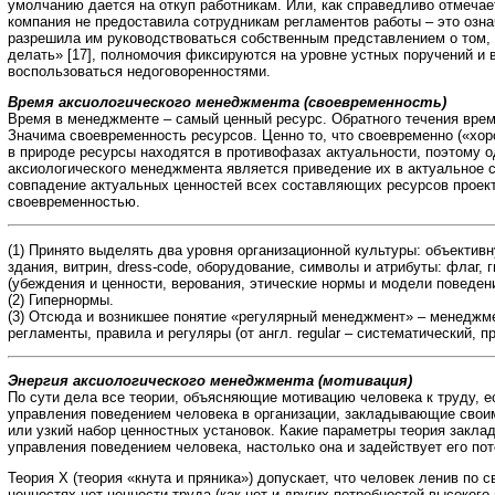
умолчанию дается на откуп работникам. Или, как справедливо отмечае
компания не предоставила сотрудникам регламентов работы – это означ
разрешила им руководствоваться собственным представлением о том, ч
делать» [17], полномочия фиксируются на уровне устных поручений и 
воспользоваться недоговоренностями.
Время аксиологического менеджмента (своевременность)
Время в менеджменте – самый ценный ресурс. Обратного течения врем
Значима своевременность ресурсов. Ценно то, что своевременно («хор
в природе ресурсы находятся в противофазах актуальности, поэтому о
аксиологического менеджмента является приведение их в актуальное 
совпадение актуальных ценностей всех составляющих ресурсов проек
своевременностью.
(1) Принято выделять два уровня организационной культуры: объектив
здания, витрин, dress-code, оборудование, символы и атрибуты: флаг, г
(убеждения и ценности, верования, этические нормы и модели поведени
(2) Гипернормы.
(3) Отсюда и возникшее понятие «регулярный менеджмент» – менеджмен
регламенты, правила и регуляры (от англ. regular – систематический, 
Энергия аксиологического менеджмента (мотивация)
По сути дела все теории, объясняющие мотивацию человека к труду, 
управления поведением человека в организации, закладывающие свои
или узкий набор ценностных установок. Какие параметры теория закл
управления поведением человека, настолько она и задействует его пот
Теория Х (теория «кнута и пряника») допускает, что человек ленив по с
ценностях нет ценности труда (как нет и других потребностей высокого 