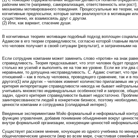
рабочем месте (например, самореализация, ответственность или рост)
механизмы мотивированного поведения. Процессуальные же теории, н
когнитивные предпосылки, которые затем реализуются в мотивации или
существенно, их взаимосвязь друг с другом.
(2) Или, как вариант, спасение души.
В когнитивных теориях мотивации подобный подход воплощен социаль
Адамсом в его теории справедливости, согласно которой главным явл
что человек получает в своей ситуации (результат), и затраченными на
Если сотрудник компании может заменить слово «против» на знак раве
справедливость. Теория предсказывает, что этот человек будет продо
столько же усилий и выполнять ее на том же уровне. Если же эти два
неравными, то допущена несправедливость. С. Адамс считает, что при
отношений – как в пользу человека, проводящего сравнение, так и в п
другого(1) или других – человек изменит количество прилагаемых им у
критерия интерпретации справедливости никогда не бывает нейтральн
учитывать множество индивидуальных особенностей и запросов, обще
задач, одного критерия справедливости бывает недостаточно. Проблем
заинтересованности людей в конкретном бизнесе, поэтому необходимо
ценности компании и сотрудника (солидарный интерес).
Введенные экспериментами Мэйо формальный и неформальный контур
функцию управления, добавив понимание объединения вокруг ценност
внутри формальной организации, конкуренции ценностей неформально
Существует расхожее мнение, кочующее из одного учебника по менедж
общечеловеческие ценности (мир во всем мире, счастливая семейная 