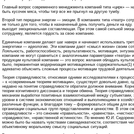
Главный вопрос современного менеджмента компаний типа «цирк» — н
быть кусочек мяса, чтобы тигр все же прыгнул на другую тумбу.
Второй тип передачи энергии — эмоции. В компаниях типа «театр» сот
не только для того, чтобы в назначенный день получить деньги на еду.
выходит эмоциональная составляющая. При этом самой сильной эмоц
сотруднику, является гордость за свою компанию.
Единичные компании делают шаг наверх и начинают использовать трет
энергетики — идеологию. Эти компании дают «смысл жизни» своим сот
Лояльность, работоспособность, результативность, мотивация, энтузи
компании не могут сравниться с аналогичными параметрами «театра» и
продукции культовой компании — это вопрос желания обладать культов
было, перманентная модернизация мотивационных содержательных(1) 
адекватно объяснить сложные процессы мотивации трудовой деятельн
Теория справедливости, относимая одними исследователями к процес
– к «современным теориям мотивации», существует довольно давно, о
недавно на понятие справедливости обратили должное внимание. Корни
теории когнитивного диссонанса и теории обмена. Теория справедливос
механизм выработки позитивных взаимоотношений между субъектами,
уровни в системе экономических отношений и выполняющими в хозяйс
различные функции, а благодаря тому – формироваться общим для в
организации социальных групп представлениям и ценностям. В этом с
справедливости – это синоним «правильности», «равенства», «честност
«правдивости», «нравственной истинности». По мнению Ю.И. Сидоренко
можно было бы назвать чувствами самоадекватности, соответствия че
объективному моральному смыслу социальных ситуаций.