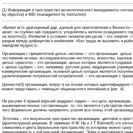
(1) Информация и пространство аксиологического менеджмента соотн
by objective) и MBI (management by instruction).
«Время есть драгоценный дар, данный для приготовления к Вечности – 
ценит, он глубоко заб луждается, уподобляясь жителю осажденного г
на золото»(1). Изобилие в условиях нехватки ресурсов – это энергия, 
разрыв между дефицитом и изобилием. «Без труда не выловить и рыбки
народная мудрость.
Организации с приоритетной целью «истина» – это организации, целью
постижение истины: исследовательские институты, агентства, научные
целью «красота» – это организации, целью которых является создание 
с целью «добро» – это, например, детские дома, медицинские учрежден
коммерческие организации, основной целью которых является получен
удовлетворение потребностей потребителей, – это организации с прио
Ценности(3) организации, вокруг и на основе которых идентифицируют 
можно представить с помощью общенаучного пентабазиса (рис. 4).
На рисунке 4 правый верхний квадрант «идея» – это цель организации, 
вышеперечисленных составляющих, то, что является субстратом пентаб
чего формально должны направлять усилия все члены этой организаци
Эстетика – это визуальное пространство организации, цветовое и про
(архитектурное) решение. В терминах H.W. He и J.T Balmer(4) это логот
символика и цвета (визуальное пространство по которому можно сраз
принадлежность к той или иной организации). Этика в пентабазисе ценн