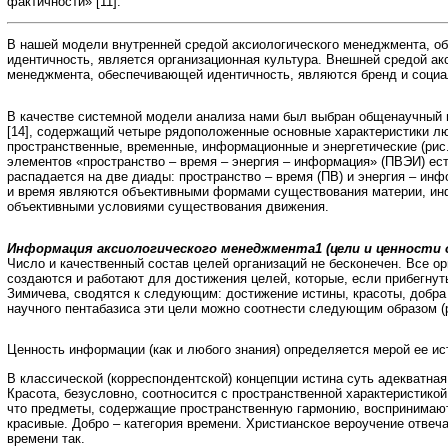
фактичности» [11].
В нашей модели внутренней средой аксиологического менеджмента, 
идентичность, является организационная культура. Внешней средой ак
менеджмента, обеспечивающей идентичность, являются бренд и социал
В качестве системной модели анализа нами был выбран общенаучный п
[14], содержащий четыре рядоположенные основные характеристики люб
пространственные, временные, информационные и энергетические (рис.
элементов «пространство – время – энергия – информация» (ПВЭИ) ес
распадается на две диады: пространство – время (ПВ) и энергия – инф
и время являются объективными формами существования материи, ин
объективными условиями существования движения.
Информация аксиологического менеджмента1 (цели и ценности 
Число и качественный состав целей организаций не бесконечен. Все орг
создаются и работают для достижения целей, которые, если прибегнут
Зимичева, сводятся к следующим: достижение истины, красоты, добра 
научного пентабазиса эти цели можно соотнести следующим образом (р
Ценность информации (как и любого знания) определяется мерой ее ис
В классической (корреспондентской) концепции истина суть адекватна
Красота, безусловно, соотносится с пространственной характеристикой
что предметы, содержащие пространственную гармонию, воспринимаю
красивые. Добро – категория времени. Христианское вероучение отвеча
времени так.