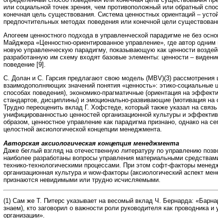
или социальной точек зрения, чем противоположный или обратный спос
конечная цель существования. Система ценностных ориентаций – усто
предпочтительных методах поведения или конечной цели существовани
Апогеем ценностного подхода в управленческой парадигме не без осно
Майджера «Ценностно-ориентированное управление», где автор одним 
новую управленческую парадигму, показывающую как ценности воздей
разработанную им схему входят базовые элементы: ценности – видение
поведение [9].
С. Долан и С. Гарсия предлагают свою модель (MBV)(3) рассмотрения 
взаимодополняющих значений понятия «ценность»: этико-социальные ц
способах поведения), экономико-прагматичные (ориентация на эффект
стандартов, дисциплины) и эмоционально-развивающие (мотивация на 
Трудно переоценить вклад Г. Хофстеде, который также указал на связ
унифицированностью ценностей организационной культуры и эффектив
образом, ценностное управление как парадигма признано, однако на с
целостной аксиологической концепции менеджмента.
Авторская аксиологическая концепция менеджмента
Даже беглый взгляд на отечественную литературу по управлению позв
наиболее разработаны вопросы управления материальными средствами
технико-технологическими процессами. При этом софт-факторы менедж
организационная культура и wow-факторы (аксиологический аспект мен
признаются невидимыми или трудно исчисляемыми.
(1) Сам же Т. Питерс указывает на весомый вклад Ч. Бернарда: «Барна
знаем), кто заговорил о важности роли руководителя как проводника 
организации».