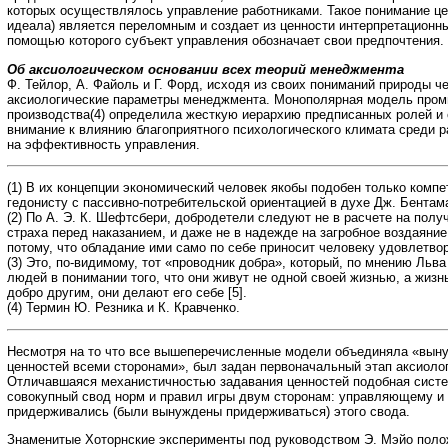
которых осуществлялось управление работниками. Такое понимание ценн
идеала) является переломным и создает из ценности интерпретационный
помощью которого субъект управления обозначает свои предпочтения.
Об аксиологическом основании всех теорий менеджмента
Ф. Тейлор, А. Файоль и Г. Форд, исходя из своих пониманий природы ч
аксиологические параметры менеджмента. Монополярная модель пром
производства(4) определила жесткую иерархию предписанных ролей и 
внимание к влиянию благоприятного психологического климата среди 
на эффективность управления.
(1) В их концепции экономический человек якобы подобен только компе
гедонисту с пассивно-потребительской ориентацией в духе Дж. Бентам
(2) По А. Э. К. Шефтсбери, добродетели следуют не в расчете на получ
страха перед наказанием, и даже не в надежде на загробное воздаяние
потому, что обладание ими само по себе приносит человеку удовлетвор
(3) Это, по-видимому, тот «проводник добра», который, по мнению Льва
людей в понимании того, что они живут не одной своей жизнью, а жизн
добро другим, они делают его себе [5].
(4) Термин Ю. Резника и К. Кравченко.
Несмотря на то что все вышеперечисленные модели объединяла «вын
ценностей всеми сторонами», был задан первоначальный этап аксиоло
Отличавшаяся механистичностью задавания ценностей подобная сист
совокупный свод норм и правил игры двум сторонам: управляющему и
придерживались (были вынуждены придерживаться) этого свода.
Знаменитые Хоторнские эксперименты под руководством Э. Мэйо пол