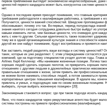
первом приближении выглядит экономически нецелесообразным, даже в
ценностей первого кандидата может быть конгруэнтна системе ценносте
нет.
Однако в последнее время приходит понимание, что главным критерием
требования работодателя к квалификации работника, а требования к ег
Получается, ценности важней способностей. Шведские проповедники ф
обосновывают, почему это так. Во-первых, период полураспада знаний 
знания нанятого сегодня сотрудника довольно быстро выйдут из употр
навыки изменить легче, чем базовые ценности, что очевидно для каждо
жить с кем-то другим. Сильная идентичность также позволяет удержи
тому же в одной организационной культуре знания и способности нович
другой же они найдут понимание, будут востребованы и проявятся наи
Как заставить людей разделять ваши взгляды и систему ценностей? От
таких, которые их уже разделяют. С этим утверждением согласятся ру
компаний, где на подготовку специалистов уходят долгие годы. Глава
Airlines Херб Келлехер: «Мы нанимаем жизненные позиции. Логика тако
хороших людей сделать хороших пилотов, но превратить хороших пило
отношениях с другими людьми в дружелюбных практически невозможн
правильным отношением к жизни, затем привить им профессиональные 
не можем более нанимать способных людей, а потом заниматься пром
корпоративных центрах повышения квалификации. В идеале мы, конечн
привлечь и умных, и подходящих нам по своим жизненным позициям. Н
выбирать, лучше выбрать жизненную позицию» [20].
Закономерным становится вопрос: где при таком подходе искать канди
Явно, что поиск кандидатов через рекрутинговые агентства будет мал
системы построены на примате профессионализма (квалификации).