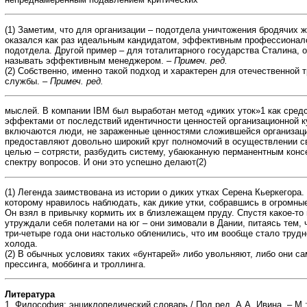
(1) Заметим, что для организации – подотдела уничтожения бродячих 
оказался как раз идеальным кандидатом, эффективным профессионал
подотдела. Другой пример – для тоталитарного государства Сталина, 
называть эффективным менеджером. –
Примеч. ред.
(2) Собственно, именно такой подход и характерен для отечественной 
службы. –
Примеч. ред.
мыслей. В компании IBM был выработан метод «диких уток»1 как сред
эффектами от последствий идентичности ценностей организационной 
включаются люди, не зараженные ценностями сложившейся организац
предоставляют довольно широкий круг полномочий в осуществлении св
целью – сотрясти, разбудить систему, убаюканную перманентным кон
спектру вопросов. И они это успешно делают(2)
(1) Легенда заимствована из истории о диких утках Серена Кьеркегора.
которому нравилось наблюдать, как дикие утки, собравшись в огромные
Он взял в привычку кормить их в близлежащем пруду. Спустя какое-то 
утруждали себя полетами на юг – они зимовали в Дании, питаясь тем, ч
три-четыре года они настолько обленились, что им вообще стало трудно
холода.
(2) В обычных условиях таких «бунтарей» либо увольняют, либо они с
прессинга, моббинга и троллинга.
Литература
1. Философия: энциклопедический словарь / Под ред. А.А. Ивина. – М.: