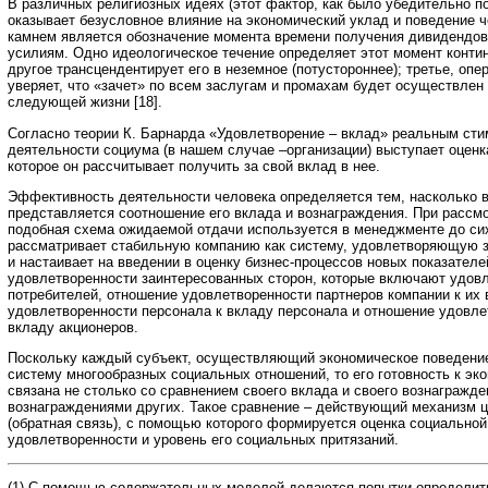
В различных религиозных идеях (этот фактор, как было убедительно по
оказывает безусловное влияние на экономический уклад и поведение 
камнем является обозначение момента времени получения дивидендов
усилиям. Одно идеологическое течение определяет этот момент конти
другое трансцендентирует его в неземное (потустороннее); третье, опе
уверяет, что «зачет» по всем заслугам и промахам будет осуществлен
следующей жизни [18].
Согласно теории К. Барнарда «Удовлетворение – вклад» реальным сти
деятельности социума (в нашем случае –организации) выступает оценк
которое он рассчитывает получить за свой вклад в нее.
Эффективность деятельности человека определяется тем, насколько 
представляется соотношение его вклада и вознаграждения. При рассм
подобная схема ожидаемой отдачи используется в менеджменте до сих
рассматривает стабильную компанию как систему, удовлетворяющую з
и настаивает на введении в оценку бизнес-процессов новых показателе
удовлетворенности заинтересованных сторон, которые включают удов
потребителей, отношение удовлетворенности партнеров компании к их 
удовлетворенности персонала к вкладу персонала и отношение удовле
вкладу акционеров.
Поскольку каждый субъект, осуществляющий экономическое поведени
систему многообразных социальных отношений, то его готовность к э
связана не столько со сравнением своего вклада и своего вознагражде
вознаграждениями других. Такое сравнение – действующий механизм 
(обратная связь), с помощью которого формируется оценка социальной 
удовлетворенности и уровень его социальных притязаний.
(1) С помощью содержательных моделей делаются попытки определить