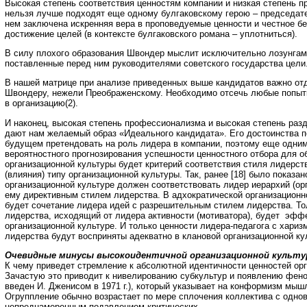
Высокая степень соответствия ценностям компании и низкая степень 
нельзя лучше подходят еще одному булгаковскому герою – председа
нем заключена искренняя вера в проповедуемые ценности и честное б
достижение целей (в контексте булгаковского романа – уплотниться).
В силу плохого образования Швондер мыслит исключительно лозунгам
поставленные перед ним руководителями советского государства цели
В нашей матрице при анализе приведенных выше кандидатов важно от
Швондеру, нежели Преображенскому. Необходимо отсечь любые попыт
в организацию(2).
И наконец, высокая степень профессионализма и высокая степень раз
дают нам желаемый образ «Идеального кандидата». Его достоинства 
будущем претендовать на роль лидера в компании, поэтому еще одним
вероятностного прогнозирования успешности ценностного отбора для о
организационной культуры будет критерий соответствия стиля лидерст
(влияния) типу организационной культуры. Так, ранее [18] было показан
организационной культуре должен соответствовать лидер иерархий (ор
ему директивным стилем лидерства. В адхократической организацион
будет сочетание лидера идей с разрешительным стилем лидерства. Т
лидерства, исходящий от лидера активности (мотиватора), будет эфф
организационной культуре. И только ценности лидера-педагога с хари
лидерства будут восприняты адекватно в клановой организационной кул
Очевидные минусы высокоидентичной организационной культ
К чему приведет стремление к абсолютной идентичности ценностей ор
Зачастую это приводит к нивелированию субкультур и появлению фено
введен И. Дженисом в 1971 г.), который указывает на конформизм мыш
Огруппление обычно возрастает по мере сплочения коллектива с одн
непреднамеренным подавлением критических