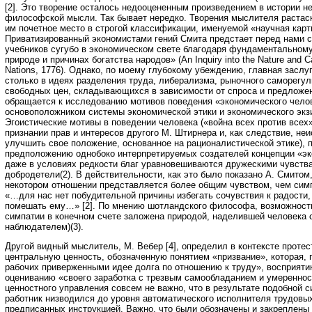
[2]. Это творение осталось недооцененным произведением в истории не
философской мысли. Так бывает нередко. Творения мыслителя растаск
им почетное место в строгой классификации, именуемой «научная карт
Приватизированный экономистами гений Смита предстает перед нами с
учебников сугубо в экономическом свете благодаря фундаментальном
природе и причинах богатства народов» (An Inquiry into the Nature and C
Nations, 1776). Однако, по моему глубокому убеждению, главная заслуг
столько в идеях разделения труда, либерализма, рыночного саморегул
свободных цен, складывающихся в зависимости от спроса и предложе
обращается к исследованию мотивов поведения «экономического челове
основоположником системы экономической этики и экономического экзи
Эгоистические мотивы в поведении человека («война всех против всех» 
признании прав и интересов другого М. Штирнера и, как следствие, н
улучшить свое положение, основанное на рационалистической этике),
предположению однобоко интерпретируемых создателей концепции «эко
даже в условиях редкости благ уравновешиваются дружескими чувств
добродетели(2). В действительности, как это было показано А. Смитом
некотором отношении представляется более общим чувством, чем симп
«…для нас нет побудительной причины избегать сочувствия к радости,
помешать ему…» [2]. По мнению шотландского философа, возможность
симпатии в конечном счете заложена природой, наделившей человека 
наблюдателем)(3).
Другой видный мыслитель, М. Вебер [4], определил в контексте протес
центральную ценность, обозначенную понятием «призвание», которая, 
рабочих приверженными идее долга по отношению к труду», восприяти
оцениванию «своего заработка с трезвым самообладанием и умереннос
ценностного управления совсем не важно, что в результате подобной
работник низводился до уровня автоматического исполнителя трудовых
предписанных инструкцией. Важно, что были обозначены и закреплены 