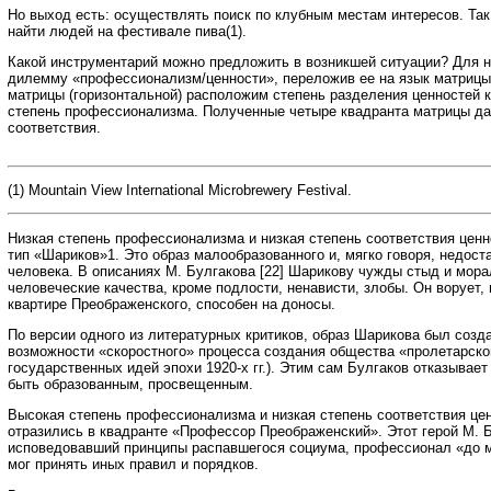
Но выход есть: осуществлять поиск по клубным местам интересов. Так
найти людей на фестивале пива(1).
Какой инструментарий можно предложить в возникшей ситуации? Для 
дилемму «профессионализм/ценности», переложив ее на язык матрицы (р
матрицы (горизонтальной) расположим степень разделения ценностей к
степень профессионализма. Полученные четыре квадранта матрицы да
соответствия.
(1) Mountain View International Microbrewery Festival.
Низкая степень профессионализма и низкая степень соответствия цен
тип «Шариков»1. Это образ малообразованного и, мягко говоря, недост
человека. В описаниях М. Булгакова [22] Шарикову чужды стыд и мора
человеческие качества, кроме подлости, ненависти, злобы. Он ворует, 
квартире Преображенского, способен на доносы.
По версии одного из литературных критиков, образ Шарикова был созда
возможности «скоростного» процесса создания общества «пролетарско
государственных идей эпохи 1920-х гг.). Этим сам Булгаков отказывае
быть образованным, просвещенным.
Высокая степень профессионализма и низкая степень соответствия це
отразились в квадранте «Профессор Преображенский». Этот герой М. Б
исповедовавший принципы распавшегося социума, профессионал «до мо
мог принять иных правил и порядков.