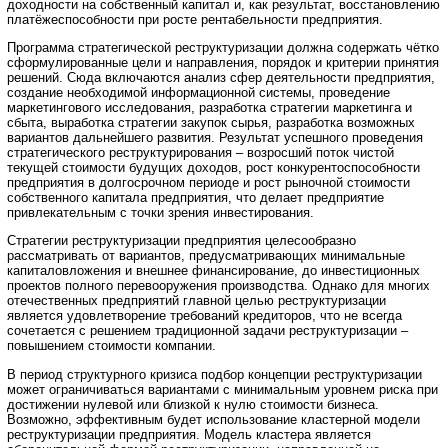
доходности на собственный капитал и, как результат, восстановлению
платёжеспособности при росте рентабельности предприятия.
Программа стратегической реструктуризации должна содержать чётко
сформулированные цели и направления, порядок и критерии принятия
решений. Сюда включаются анализ сфер деятельности предприятия,
создание необходимой информационной системы, проведение
маркетингового исследования, разработка стратегии маркетинга и
сбыта, выработка стратегии закупок сырья, разработка возможных
вариантов дальнейшего развития. Результат успешного проведения
стратегического реструктурирования – возросший поток чистой
текущей стоимости будущих доходов, рост конкурентоспособности
предприятия в долгосрочном периоде и рост рыночной стоимости
собственного капитала предприятия, что делает предприятие
привлекательным с точки зрения инвестирования.
Стратегии реструктуризации предприятия целесообразно
рассматривать от вариантов, предусматривающих минимальные
капиталовложения и внешнее финансирование, до инвестиционных
проектов полного перевооружения производства. Однако для многих
отечественных предприятий главной целью реструктуризации
является удовлетворение требований кредиторов, что не всегда
сочетается с решением традиционной задачи реструктуризации –
повышением стоимости компании.
В период структурного кризиса подбор концепции реструктуризации
может ограничиваться вариантами с минимальным уровнем риска при
достижении нулевой или близкой к нулю стоимости бизнеса.
Возможно, эффективным будет использование кластерной модели
реструктуризации предприятия. Модель кластера является