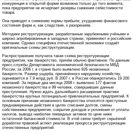
конкуренция в открытой форме возможна только до того момента,
пока предприятие не исчерпает резервы снижения себестоимости
товара.
Она приводит к снижению нормы прибыли, ухудшению финансового
состояния фирм и, как следствие, к разорениям.
Методики реструктуризации, разработанные зарубежными учёными и
широко апробированные в западных странах, применяют и российские
компании. Однако специфика отечественной экономики создаёт
оригинальные схемы реструктуризации.
Распространение получила такая схема реструктуризации
предприятия, как банкротство, причём обычно фиктивное. По данным
пресс-службы Департамента экономической безопасности МВД
России, за 2006 г. в стране было выявлено 926 незаконных
банкротств. Размер ущерба, причинённого народному хозяйству,
оценивается в 7,9 млрд руб. В 2007 г. в России обанкротились 19 200
компаний. За первые два месяца 2008 г. выявлено 177 фактов
незаконного банкротства и 99 человек, совершивших данные
преступления. Нужно ждать дальнейшего расширения практики
банкротства крупных потенциально привлекательных предприятий. К
основным причинам незаконного банкротства относятся преступные
преднамеренные действия в целях списания долгов, смены
собственника предприятия, сокрытия доходов и уклонения от уплаты
налогов, вывода наиболее ликвидных активов по цене ниже
остаточной балансовой стоимости. В этой связи требует серьёзной
доработки правовой аспект реализации процесса реструктуризации
отечественных предприятий.