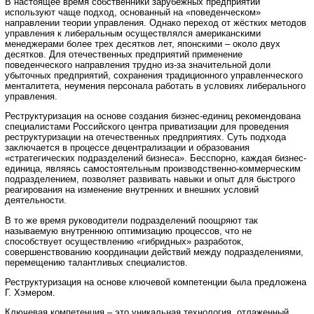
В настоящее время собственники зарубежных предприятий
используют чаще подход, основанный на «поведенческом»
направлении теории управления. Однако переход от жёстких методов
управления к либеральным осуществлялся американскими
менеджерами более трех десятков лет, японскими – около двух
десятков. Для отечественных предприятий применение
поведенческого направления трудно из-за значительной доли
убыточных предприятий, сохранения традиционного управленческого
менталитета, неумения персонала работать в условиях либерального
управления.
Реструктуризация на основе создания бизнес-единиц рекомендована
специалистами Российского центра приватизации для проведения
реструктуризации на отечественных предприятиях. Суть подхода
заключается в процессе децентрализации и образования
«стратегических подразделений бизнеса». Бесспорно, каждая бизнес-
единица, являясь самостоятельным производственно-коммерческим
подразделением, позволяет развивать навыки и опыт для быстрого
реагирования на изменение внутренних и внешних условий
деятельности.
В то же время руководители подразделений поощряют так
называемую внутреннюю оптимизацию процессов, что не
способствует осуществлению «гибридных» разработок,
совершенствованию координации действий между подразделениями,
перемещению талантливых специалистов.
Реструктуризация на основе ключевой компетенции была предложена
Г. Хэмером.
Ключевая компетенция – это уникальная технология, отлаженный