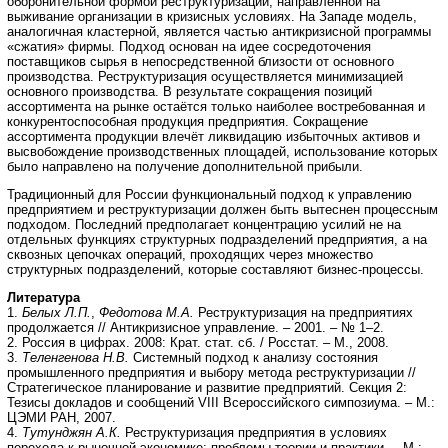
оборонительной формой реструктуризации, направленной на
выживание организации в кризисных условиях. На Западе модель,
аналогичная кластерной, является частью антикризисной программы
«сжатия» фирмы. Подход основан на идее сосредоточения
поставщиков сырья в непосредственной близости от основного
производства. Реструктуризация осуществляется минимизацией
основного производства. В результате сокращения позиций
ассортимента на рынке остаётся только наиболее востребованная и
конкурентоспособная продукция предприятия. Сокращение
ассортимента продукции влечёт ликвидацию избыточных активов и
высвобождение производственных площадей, использование которых
было направлено на получение дополнительной прибыли.
Традиционный для России функциональный подход к управлению
предприятием и реструктуризации должен быть вытеснен процессным
подходом. Последний предполагает концентрацию усилий не на
отдельных функциях структурных подразделений предприятия, а на
сквозных цепочках операций, проходящих через множество
структурных подразделений, которые составляют бизнес-процессы.
Литература
1.
Белых Л.П.
,
Федотова М.А.
Реструктуризация на предприятиях
продолжается // Антикризисное управление. – 2001. – № 1–2.
2. Россия в цифрах. 2008: Крат. стат. сб. / Росстат. – M., 2008.
3.
Теленгенова Н.В.
Системный подход к анализу состояния
промышленного предприятия и выбору метода реструктуризации //
Стратегическое планирование и развитие предприятий. Секция 2:
Тезисы докладов и сообщений VIII Всероссийского симпозиума. – М.:
ЦЭМИ РАН, 2007.
4.
Тутунджян А.К.
Реструктуризация предприятия в условиях
перехода к рыночной экономике: проблемы теории и практики. – М.: