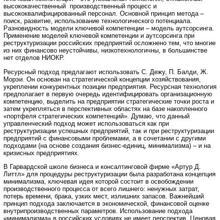
высококачественный производственный процесс и
высококвалифицированный персонал. Основной принцип метода –
поиск, развитие, использование технологического потенциала.
Разновидность модели ключевой компетенции – модель аутсорсинга.
Применение моделей ключевой компетенции и аутсорсинга при
реструктуризации российских предприятий осложнено тем, что многие
из них финансово неустойчивы, низкотехнологичны, в большинстве
нет отделов НИОКР.
Ресурсный подход предлагают использовать С. Дежу, П. Балди, Ж.
Морэи. Он основан на стратегической концепции хозяйствования,
укреплении конкурентных позиции предприятия. Ресурсная технология
предполагает в первую очередь идентифицировать организационную
компетенцию, выделить на предприятии стратегические точки роста и
затем укрепляться в перспективных областях на базе накопленного
«портфеля стратегических компетенций». Думаю, что данный
управленческий подход может использоваться как при
реструктуризации успешных предприятий, так и при реструктуризации
предприятий с финансовыми проблемами, а в сочетании с другими
подходами (на основе создания бизнес-единиц, минимализма) – и на
кризисных предприятиях.
В Гарвардской школе бизнеса и консалтинговой фирме «Артур Д.
Литтл» для процедуры реструктуризации была разработана концепция
минимализма, ключевая идея которой состоит в освобождении
производственного процесса от всего лишнего: ненужных затрат,
потерь времени, брака, узких мест, излишних запасов. Важнейший
принцип подхода заключается в экономической, финансовой оценке
внутрипроизводственных параметров. Использование подхода
«минимализма» в российских условиях не имеет перспектив. Ценовая