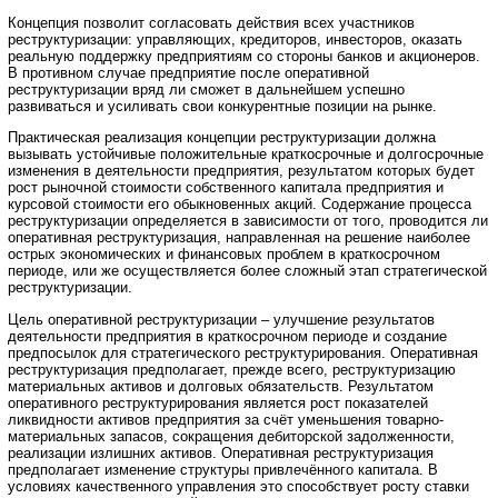
Концепция позволит согласовать действия всех участников
реструктуризации: управляющих, кредиторов, инвесторов, оказать
реальную поддержку предприятиям со стороны банков и акционеров.
В противном случае предприятие после оперативной
реструктуризации вряд ли сможет в дальнейшем успешно
развиваться и усиливать свои конкурентные позиции на рынке.
Практическая реализация концепции реструктуризации должна
вызывать устойчивые положительные краткосрочные и долгосрочные
изменения в деятельности предприятия, результатом которых будет
рост рыночной стоимости собственного капитала предприятия и
курсовой стоимости его обыкновенных акций. Содержание процесса
реструктуризации определяется в зависимости от того, проводится ли
оперативная реструктуризация, направленная на решение наиболее
острых экономических и финансовых проблем в краткосрочном
периоде, или же осуществляется более сложный этап стратегической
реструктуризации.
Цель оперативной реструктуризации – улучшение результатов
деятельности предприятия в краткосрочном периоде и создание
предпосылок для стратегического реструктурирования. Оперативная
реструктуризация предполагает, прежде всего, реструктуризацию
материальных активов и долговых обязательств. Результатом
оперативного реструктурирования является рост показателей
ликвидности активов предприятия за счёт уменьшения товарно-
материальных запасов, сокращения дебиторской задолженности,
реализации излишних активов. Оперативная реструктуризация
предполагает изменение структуры привлечённого капитала. В
условиях качественного управления это способствует росту ставки