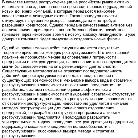
В качестве метода реструктуризации на российском рынке активно
используется создание на основе производственных подразделений
новых дочерних компаний, в которые передаются наиболее
качественные и ликвидные активы. Такая процедура отчасти
стимулирует внутренние резервы производства и не требует
разрешения кредиторов. Однако передача качественных активов без
анализа причин, приведших к неплатёжеспособности, неизбежно
приведёт через некоторое время к новому кризису ликвидности, и уже
дочерняя компания будет вынуждена создавать новые фирмы.
Одной из причин сложившейся ситуации является отсутствие
теоретико-прикладных методик реструктуризации. В отечественной
практике не проработан механизм определения потребности
предприятия в реструктуризации, на основании которого руководители
могли бы своевременно начать реинжиниринг деятельности.
Существующие методологии не отражают последовательность
действий при реструктуризации и не дают представления о
существующих возможностях и механизме выбора вида и стратегии
реструктуризации в зависимости от состояния предприятия; не
разработана система показателей оценки эффективности
реструктуризации в зависимости от выбранной стратегии; отсутствует
систематизация методов и средств реструктуризации в зависимости
от стратегий реструктуризации, недостаточно уделяется внимание
методам реструктуризации для финансового оздоровления
предприятий; не разработана структура программы и алгоритм
реструктуризации предприятия. Необходимо разработать
универсальную методику проведения реструктуризации предприятия,
содержащую механизм определения целесообразности в
реструктуризации, обоснования выбора метода и стратегии
реструктуризации.