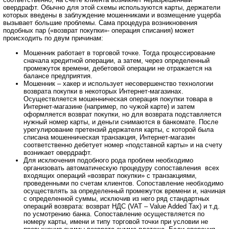
овердрафт. Обычно для этой схемы используются карты, держатели
которых введены в заблуждение мошенниками и возмещение ущерба
вызывает большие проблемы. Сама процедура возникновения
подобных пар («возврат покупки»- операция списания) может
происходить по двум причинам:
Мошенник работает в торговой точке. Тогда процессирование
сначала кредитной операции, а затем, через определенный
промежуток времени, дебетовой операции не отражается на
балансе предприятия.
Мошенник – хакер и использует несовершенство технологии
возврата покупки в некоторых Интернет-магазинах.
Осуществляется мошенническая операция покупки товара в
Интернет-магазине (например, по чужой карте) и затем
оформляется возврат покупки, но для возврата подставляется
нужный номер карты, и деньги снимаются в банкомате. После
урегулирование претензий держателя карты, с которой была
списана мошенническая транзакция, Интернет-магазин
соответственно дебетует номер «подставной карты» и на счету
возникает овердрафт.
Для исключения подобного рода проблем необходимо
организовать автоматическую процедуру сопоставления всех
входящих операций «возврат покупки» с транзакциями,
проведенными по счетам клиентов. Сопоставление необходимо
осуществлять за определенный промежуток времени и, начиная
с определенной суммы, исключив из него ряд стандартных
операций возврата: возврат НДС (VAT – Value Added Tax) и т.д.
по усмотрению банка. Сопоставление осуществляется по
номеру карты, имени и типу торговой точки при условии не