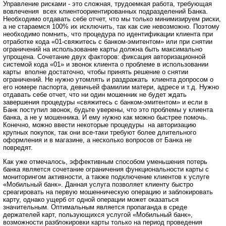
Управление рисками - это сложная, трудоемкая работа, требующая
вовлечения всех клиентоориентированных подразделений Банка.
Необходимо отдавать себе отчет, что мы только минимизируем риски,
а не стараемся 100% их исключить, так как сие невозможно. Поэтому
необходимо помнить, что процедура по идентификации клиента при
отработке кода «01-свяжитесь с банком-эмитентом» или при снятии
ограничений на использование карты должна быть максимально
упрощена. Сочетание двух факторов: фиксация авторизационной
системой кода «01» и звонок клиента о проблеме в использовании
карты вполне достаточно, чтобы принять решение о снятии
ограничений. Не нужно утомлять и раздражать клиента допросом о
его номере паспорта, девичьей фамилии матери, адресе и т.д. Нужно
отдавать себе отчет, что ни один мошенник не будет ждать
завершения процедуры «свяжитесь с банком-эмитентом» и если в
Банк поступил звонок, будьте уверены, что это проблемы у клиента
банка, а не у мошенника. И ему нужно как можно быстрее помочь.
Конечно, можно ввести некоторые процедуры на авторизацию
крупных покупок, так они все-таки требуют более длительного
оформления и в магазине, а несколько вопросов от Банка не
повредят.
Как уже отмечалось, эффективным способом уменьшения потерь
банка является сочетание ограничения функциональности карты с
мониторингом активности, а также подключение клиентов к услуге
«Мобильный банк». Данная услуга позволяет клиенту быстро
среагировать на первую мошенническую операцию и заблокировать
карту, однако ущерб от одной операции может оказаться
значительным. Оптимальным является пропаганда в среде
держателей карт, пользующихся услугой «Мобильный банк»,
возможности разблокировки карты только на период проведения