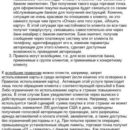
банком эмитентом». При получении такого кода торговая точка
для оформления покупки вынуждена будет связаться со своим
обслуживающим банком для получения инструкций. Конечно,
ситуация не очень красивая по отношению к клиенту, но это
намного лучше чем просто «Отказ» или того хуже, «Изъять
карту». В этой ситуации при настойчивости клиента он все-таки
получит товар\услугу, связавшись самостоятельно или через
банк-эквайрер с банком-эмитентом. Банк-эмитент, получив
сообщение через платежную систему или от клиента по
телефону, идентифицирует его и, изменив параметры
авторизации для этого клиента, сделает доступным
возможность проведения авторизации.
Правила могут всеобщими, т.е. для всех клиентов банка,
применимые к группе клиентов, и применимые к конкретному
клиенту.
К
всеобщим правилам
можно отнести, например, запрет
использования карты в среде интернет (если конечно это оговорено в
Правилах использования карты). Активация этой услуги происходит
лишь после обращения клиента с соответствующей просьбой в Банк.
Либо ограничения по использованию карты в странах повышенного
риска. В этом случае Банк уведомляет клиентов через выписки о
действующих ограничениях в странах из списка. Например, часто
используется такой сценарий: сумма покупки в этих странах не может
превышать эквивалент 200 долларов США в день, запрещены
получение голосовой авторизации по транзакции, зато разрешены
аренда автомобилей и оплата отелей, авиабилетов, а также доступны
без ограничений рестораны и т.д. При попытке провести операцию,
превышающую установленные общие лимиты, торговая точка получит
сообщение «01 – свяжитесь с банком эмитентом». Как показывает