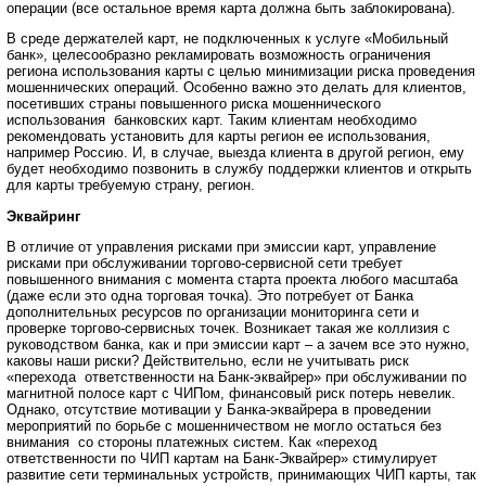
операции (все остальное время карта должна быть заблокирована).
В среде держателей карт, не подключенных к услуге «Мобильный
банк», целесообразно рекламировать возможность ограничения
региона использования карты с целью минимизации риска проведения
мошеннических операций. Особенно важно это делать для клиентов,
посетивших страны повышенного риска мошеннического
использования банковских карт. Таким клиентам необходимо
рекомендовать установить для карты регион ее использования,
например Россию. И, в случае, выезда клиента в другой регион, ему
будет необходимо позвонить в службу поддержки клиентов и открыть
для карты требуемую страну, регион.
Эквайринг
В отличие от управления рисками при эмиссии карт, управление
рисками при обслуживании торгово-сервисной сети требует
повышенного внимания с момента старта проекта любого масштаба
(даже если это одна торговая точка). Это потребует от Банка
дополнительных ресурсов по организации мониторинга сети и
проверке торгово-сервисных точек. Возникает такая же коллизия с
руководством банка, как и при эмиссии карт – а зачем все это нужно,
каковы наши риски? Действительно, если не учитывать риск
«перехода ответственности на Банк-эквайрер» при обслуживании по
магнитной полосе карт с ЧИПом, финансовый риск потерь невелик.
Однако, отсутствие мотивации у Банка-эквайрера в проведении
мероприятий по борьбе с мошенничеством не могло остаться без
внимания со стороны платежных систем. Как «переход
ответственности по ЧИП картам на Банк-Эквайрер» стимулирует
развитие сети терминальных устройств, принимающих ЧИП карты, так