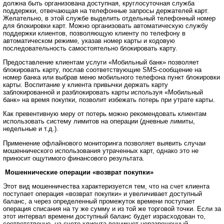
должна быть организована доступная, круглосуточная служба
поддержки, отвечающая на телефонные запросы держателей карт.
Желательно, в этой службе выделить отдельный телефонный номер
для блокировки карт. Можно организовать автоматическую службу
поддержки клиентов, позволяющую клиенту по телефону в
автоматическом режиме, указав номер карты и кодовую
последовательность самостоятельно блокировать карту.
Предоставление клиентам услуги «Мобильный банк» позволяет
блокировать карту, послав соответствующие SMS-сообщение на
номер банка или выбрав меню мобильного телефона пункт блокировки
карты. Воспитание у клиента привычки держать карту
заблокированной и разблокировать карты используя «Мобильный
банк» на время покупки, позволит избежать потерь при утрате карты.
Как превентивную меру от потерь можно рекомендовать клиентам
использовать систему лимитов на операции (дневные лимиты,
недельные и т.д.).
Применение офлайнового мониторинга позволяет выявить случаи
мошеннического использования утраченных карт, однако это не
приносит ощутимого финансового результата.
Мошеннические операции «возврат покупки»
Этот вид мошенничества характеризуется тем, что на счет клиента
поступает операция «возврат покупки» и увеличивает доступный
баланс, а через определенный промежуток времени поступает
операция списания на ту же сумму и из той же торговой точки. Если за
этот интервал времени доступный баланс будет израсходован то,
соответственно, на счете клиента возникнет неразрешенный