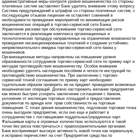
административные меры контроля уровня мошенничества со стороны
платежных систем заставляют Банк уделять внимание этому вопросу.
Система предупреждений и штрафов со стороны платежных систем, с
последующим отзывом лицензии не оставляет сомнений в
необходимости проведения мероприятий по минимизации рисков
мошеннических операций в торгово-сервисной сети Банка.
Управление рисками при обслуживании торгово-сервисной сети
заключается в реализации комплекса организационных и
технологических процедур направленных на ограничение возможности
проведения несанкционированных платежей и создание устойчиво-
непривлекательного имиджа торгово-сервисной сети банка у
мошенников.
Организационные методы направлены на повышение уровня
образованности сотрудников торгово-сервисной сети по приему карт и
методам противодействия мошенничеству. Особое внимание
необходимо уделять наглядным пособиям и четкости инструкций по
противодействию мошенничества. При заключении с торгово-
сервисной точкой соглашения по приему карт необходимо
тщательным образом проверить ее на предмет проведения возможных
мошеннических операций. Должно насторожить желание предприятия
как можно быстрее ускорить заключение соглашения с банком,
уклонение от инспекции торговых площадей и предоставления
документов по аренде или прав собственности на торговые
помещения. С точки зрения мошенничества, подложная торговая точка
очень выгодное предприятие, если оно еще и работает в
сотрудничестве с поставщиками поддельных/украденных карт.
Фальшивые карты в огромных количествах используются в такой
точке без риска повстречаться с правоохранительными органами.
Банк воспринимает высокую активность новой точки как нормальную,
и исправно перечисляет на счет Предприятия средства по