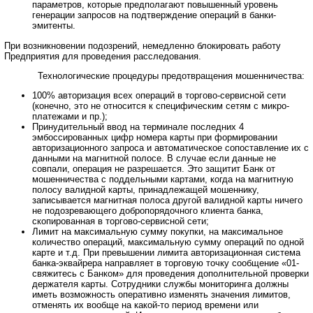
параметров, которые предполагают повышенный уровень
генерации запросов на подтверждение операций в банки-
эмитенты.
При возникновении подозрений, немедленно блокировать работу
Предприятия для проведения расследования.
Технологические процедуры предотвращения мошенничества:
100% авторизация всех операций в торгово-сервисной сети
(конечно, это не относится к специфическим сетям с микро-
платежами и пр.);
Принудительный ввод на терминале последних 4
эмбоссированных цифр номера карты при формировании
авторизационного запроса и автоматическое сопоставление их с
данными на магнитной полосе. В случае если данные не
совпали, операция не разрешается. Это защитит Банк от
мошенничества с поддельными картами, когда на магнитную
полосу валидной карты, принадлежащей мошеннику,
записывается магнитная полоса другой валидной карты ничего
не подозревающего добропорядочного клиента банка,
скопированная в торгово-сервисной сети;
Лимит на максимальную сумму покупки, на максимальное
количество операций, максимальную сумму операций по одной
карте и т.д. При превышении лимита авторизационная система
банка-эквайрера направляет в торговую точку сообщение «01-
свяжитесь с Банком» для проведения дополнительной проверки
держателя карты. Сотрудники службы мониторинга должны
иметь возможность оперативно изменять значения лимитов,
отменять их вообще на какой-то период времени или