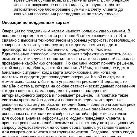
превышения суммы возврата сумме платежа. Если операция
«возврат покупки» не сопоставилась, то осуществляется
автоматическое блокирование суммы на счету клиента до
окончания проведения расследования по этому случаю.
Операции по поддельным картам
Операции по поддельным картам наносят большой ущерб банкам. В
последнее время отмечается рост подобного мошенничества. Это
связано с высоким технологическим уровнем устройств, позволяющих
копировать магнитную полосу карты и доступностью средств
производства высококачественного поддельного пластика.
Единственным способом, которым может эффективно ответить банк-
эмитент в этом случае, является отказ на авторизационный запрос на
проведение какой-либо операции. Но как банк может принять решение,
какой запрос одобрять, а какой отклонять? Речь, конечно, не идет о
банальной ситуации, когда карта заблокирована или когда не
достаточно средств для проведения операции. Какой инструмент
может использовать банк для управления рисками? В идеале, это
онлайн- система, которая на основе статистических данных поведения
каждого клиента, сама определяет уровень валидности
авторизационного запроса и принимает решение. На практике такие
системы чрезвычайно дороги и полностью переложить принятие
решения на систему не рискнет ни один банк – ведь это огромный риск
конфликта с клиентом. В конечном итоге, даже онлайн-системы,
основанные на технологии «нейронных сетей» эффективны только
для сбора и анализа информации о модели поведения клиента, а
принятие решения в онлайн-режиме по конкретному авторизационному
запросу осуществляется на основе свода правил, устанавливаемых
для конкретного клиента или группы клиентов. Создание этого свода
правил и применение к различным группам клиентов и является