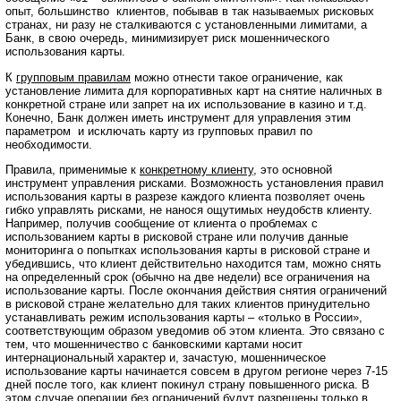
опыт, большинство клиентов, побывав в так называемых рисковых
странах, ни разу не сталкиваются с установленными лимитами, а
Банк, в свою очередь, минимизирует риск мошеннического
использования карты.
К
групповым правилам
можно отнести такое ограничение, как
установление лимита для корпоративных карт на снятие наличных в
конкретной стране или запрет на их использование в казино и т.д.
Конечно, Банк должен иметь инструмент для управления этим
параметром и исключать карту из групповых правил по
необходимости.
Правила, применимые к
конкретному клиенту,
это основной
инструмент управления рисками. Возможность установления правил
использования карты в разрезе каждого клиента позволяет очень
гибко управлять рисками, не нанося ощутимых неудобств клиенту.
Например, получив сообщение от клиента о проблемах с
использованием карты в рисковой стране или получив данные
мониторинга о попытках использования карты в рисковой стране и
убедившись, что клиент действительно находится там, можно снять
на определенный срок (обычно на две недели) все ограничения на
использование карты. После окончания действия снятия ограничений
в рисковой стране желательно для таких клиентов принудительно
устанавливать режим использования карты – «только в России»,
соответствующим образом уведомив об этом клиента. Это связано с
тем, что мошенничество с банковскими картами носит
интернациональный характер и, зачастую, мошенническое
использование карты начинается совсем в другом регионе через 7-15
дней после того, как клиент покинул страну повышенного риска. В
этом случае операции без ограничений будут разрешены только в