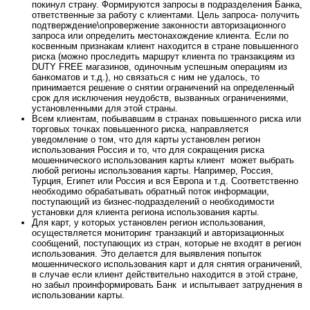
покинул страну. Формируются запросы в подразделения Банка,
ответственные за работу с клиентами. Цель запроса- получить
подтверждение\опровержение законности авторизационного
запроса или определить местонахождение клиента. Если по
косвенным признакам клиент находится в стране повышенного
риска (можно проследить маршрут клиента по транзакциям из
DUTY FREE магазинов, одиночным успешным операциям из
банкоматов и т.д.), но связаться с ним не удалось, то
принимается решение о снятии ограничений на определенный
срок для исключения неудобств, вызванных ограничениями,
установленными для этой страны.
Всем клиентам, побывавшим в странах повышенного риска или
торговых точках повышенного риска, направляется
уведомление о том, что для карты установлен регион
использования Россия и то, что для сокращения риска
мошеннического использования карты клиент может выбрать
любой регионы использования карты. Например, Россия,
Турция, Египет или Россия и вся Европа и т.д. Соответственно
необходимо обрабатывать обратный поток информации,
поступающий из бизнес-подразделений о необходимости
установки для клиента региона использования карты.
Для карт, у которых установлен регион использования,
осуществляется мониторинг транзакций и авторизационных
сообщений, поступающих из стран, которые не входят в регион
использования. Это делается для выявления попыток
мошеннического использования карт и для снятия ограничений,
в случае если клиент действительно находится в этой стране,
но забыл проинформировать Банк и испытывает затруднения в
использовании карты.