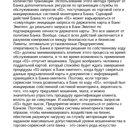
количество транзакций. Использование этого метода требует от
Банка дополнительных ресурсов по организации службы по
обслуживанию запросов «01», поступающих из торговой сети и
инициированных системой мониторинга Банка. Сценарий
действий Банка по ситуации «01» может варьироваться от
«симуляции» инициации запроса по держателю карты в Банк-
Эмитент, до реального запроса в Банк-Эмитент по
подтверждению личности держателя карты. Это все зависит от
политики Банка. Вообще, смысл всех действий заключается в
разумном компромиссе между безопасностью и бизнесом.
Лимиты, оптимально установленные Предприятиям,
оперативность Банка в принятии решения по собственному коду
«01» должны минимизировать влияние этого процесса на время
обслуживания клиента, в то же время возможность применения
кода «01» отпугнет мошенника. Трудно вообразить человека с
поддельной картой, который спокойно будет ждать завершения
процедуры «01-запрос в Банк-эмитент», когда будут сверяться
данные предъявленной карты и документов с информацией,
хранящейся в Банке-эмитенте. Поэтому, если торгово-
сервисная точка дозвонилась в Банк по коду «01», который был
инициирован собственной системой мониторинга, вероятность
того, что карту предъявил мошенник, мала, и можно
значительно упростить процедуру идентификации клиента,
вплоть до ее симуляции. И наоборот, если уровень запросов
«01» будет высок, Предприятие может отказаться от работы с
Банком. Поэтому , настройка системы мониторинга таким
образом, чтобы минимизировать воздействие на бизнес
обеспечив разумную нагрузку на службу авторизации при
заданном максимально допустимомый уровне мошенничества в
торгово-сервисной сети банка - это своего рода искусство