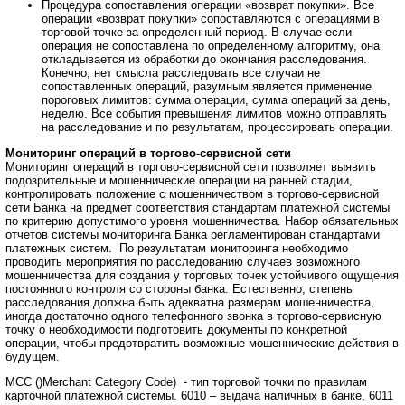
Процедура сопоставления операции «возврат покупки». Все
операции «возврат покупки» сопоставляются с операциями в
торговой точке за определенный период. В случае если
операция не сопоставлена по определенному алгоритму, она
откладывается из обработки до окончания расследования.
Конечно, нет смысла расследовать все случаи не
сопоставленных операций, разумным является применение
пороговых лимитов: сумма операции, сумма операций за день,
неделю. Все события превышения лимитов можно отправлять
на расследование и по результатам, процессировать операции.
Мониторинг операций в торгово-сервисной сети
Мониторинг операций в торгово-сервисной сети позволяет выявить
подозрительные и мошеннические операции на ранней стадии,
контролировать положение с мошенничеством в торгово-сервисной
сети Банка на предмет соответствия стандартам платежной системы
по критерию допустимого уровня мошенничества. Набор обязательных
отчетов системы мониторинга Банка регламентирован стандартами
платежных систем. По результатам мониторинга необходимо
проводить мероприятия по расследованию случаев возможного
мошенничества для создания у торговых точек устойчивого ощущения
постоянного контроля со стороны банка. Естественно, степень
расследования должна быть адекватна размерам мошенничества,
иногда достаточно одного телефонного звонка в торгово-сервисную
точку о необходимости подготовить документы по конкретной
операции, чтобы предотвратить возможные мошеннические действия в
будущем.
MCC ()Merchant Category Code) - тип торговой точки по правилам
карточной платежной системы. 6010 – выдача наличных в банке, 6011