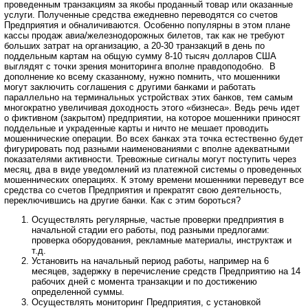
проведенным транзакциям за якобы проданный товар или оказанные
услуги. Полученные средства ежедневно переводятся со счетов
Предприятия и обналичиваются. Особенно популярны в этом плане
кассы продаж авиа/железнодорожных билетов, так как не требуют
больших затрат на организацию, а 20-30 транзакций в день по
поддельным картам на общую сумму 8-10 тысяч долларов США
выглядят с точки зрения мониторинга вполне правдоподобно. В
дополнение ко всему сказанному, нужно помнить, что мошенники
могут заключить соглашения с другими банками и работать
параллельно на терминальных устройствах этих банков, тем самым
многократно увеличивая доходность этого «бизнеса». Ведь речь идет
о фиктивном (закрытом) предприятии, на которое мошенники приносят
поддельные и украденные карты и ничто не мешает проводить
мошеннические операции. Во всех банках эта точка естественно будет
фигурировать под разными наименованиями с вполне адекватными
показателями активности. Тревожные сигналы могут поступить через
месяц, два в виде уведомлений из платежной системы о проведенных
мошеннических операциях. К этому времени мошенники переведут все
средства со счетов Предприятия и прекратят свою деятельность,
переключившись на другие банки. Как с этим бороться?
Осуществлять регулярные, частые проверки предприятия в
начальной стадии его работы, под разными предлогами:
проверка оборудования, рекламные материалы, инструктаж и
т.д.
Установить на начальный период работы, например на 6
месяцев, задержку в перечисление средств Предприятию на 14
рабочих дней с момента транзакции и по достижению
определенной суммы.
Осуществлять мониторинг Предприятия, с установкой