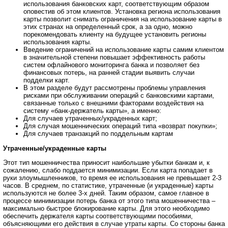
использования банковских карт, соответствующим образом
оповестив об этом клиентов. Установка региона использования
карты позволит снимать ограничения на использование карты в
этих странах на определенный срок, а за одно, можно
порекомендовать клиенту на будущее установить регионы
использования карты.
Введение ограничений на использование карты самим клиентом
в значительной степени повышает эффективность работы
систем офлайнового мониторинга банка и позволяет без
финансовых потерь, на ранней стадии выявить случаи
подделки карт.
В этом разделе будут рассмотрены проблемы управления
рисками при обслуживании операций с банковскими картами,
связанные только с внешними факторами воздействия на
систему «банк-держатель карты», а именно:
Для случаев утраченных/украденных карт;
Для случая мошеннических операций типа «возврат покупки»;
Для случаев транзакций по поддельным картам
Утраченные/украденные карты
Этот тип мошенничества приносит наибольшие убытки банкам и, к
сожалению, слабо поддается минимизации. Если карта попадает в
руки злоумышленников, то время ее использования не превышает 2-3
часов. В среднем, по статистике, утраченные (и украденные) карты
используются не более 3-х дней. Таким образом, самое главное в
процессе минимизации потерь банка от этого типа мошенничества –
максимально быстрое блокирование карты. Для этого необходимо
обеспечить держателя карты соответствующими пособиями,
объясняющими его действия в случае утраты карты. Со стороны банка