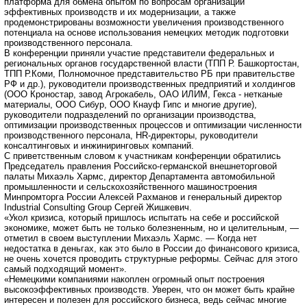
платформа для обмена опытом по вопросам организации
эффективных производств и их модернизации, а также
продемонстрированы возможности увеличения производственного
потенциала на основе использования немецких методик подготовки
производственного персонала.
В конференции приняли участие представители федеральных и
региональных органов государственной власти (ТПП Р. Башкортостан,
ТПП Р.Коми, Полномочное представительство РБ при правительстве
РФ и др.), руководители производственных предприятий и холдингов
(ООО Кроностар, завод Агрокабель, ОАО ИЛИМ, Гекса - нетканые
материалы, ООО Сибур, ООО Кнауф Гипс и многие другие),
руководители подразделений по организации производства,
оптимизации производственных процессов и оптимизации численности
производственного персонала, HR-директоры, руководители
консалтинговых и инжиниринговых компаний.
С приветственным словом к участникам конференции обратились
Председатель правления Российско-германской внешнеторговой
палаты Михаэль Хармс, директор Департамента автомобильной
промышленности и сельскохозяйственного машиностроения
Минпромторга России Алексей Рахманов и генеральный директор
Industrial Consulting Group Сергей Жишкевич.
«Укол кризиса, который пришлось испытать на себе и российской
экономике, может быть не только болезненным, но и целительным, —
отметил в своем выступлении Михаэль Хармс. — Когда нет
недостатка в деньгах, как это было в России до финансового кризиса,
не очень хочется проводить структурные реформы. Сейчас для этого
самый подходящий момент».
«Немецкими компаниями накоплен огромный опыт построения
высокоэффективных производств. Уверен, что он может быть крайне
интересен и полезен для российского бизнеса, ведь сейчас многие