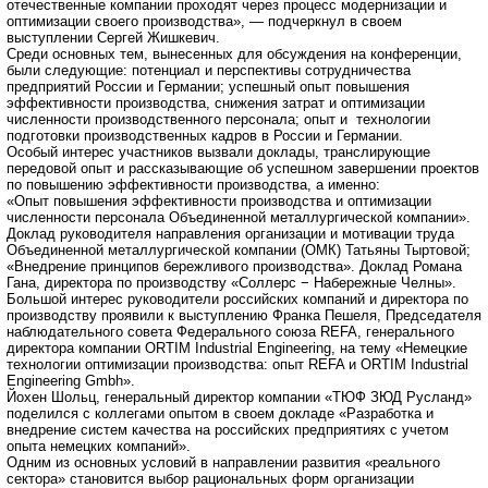
отечественные компании проходят через процесс модернизации и
оптимизации своего производства», — подчеркнул в своем
выступлении Сергей Жишкевич.
Среди основных тем, вынесенных для обсуждения на конференции,
были следующие: потенциал и перспективы сотрудничества
предприятий России и Германии; успешный опыт повышения
эффективности производства, снижения затрат и оптимизации
численности производственного персонала; опыт и технологии
подготовки производственных кадров в России и Германии.
Особый интерес участников вызвали доклады, транслирующие
передовой опыт и рассказывающие об успешном завершении проектов
по повышению эффективности производства, а именно:
«Опыт повышения эффективности производства и оптимизации
численности персонала Объединенной металлургической компании».
Доклад руководителя направления организации и мотивации труда
Объединенной металлургической компании (ОМК) Татьяны Тыртовой;
«Внедрение принципов бережливого производства». Доклад Романа
Гана, директора по производству «Соллерс − Набережные Челны».
Большой интерес руководители российских компаний и директора по
производству проявили к выступлению Франка Пешеля, Председателя
наблюдательного совета Федерального союза REFA, генерального
директора компании ORTIM Industrial Engineering, на тему «Немецкие
технологии оптимизации производства: опыт REFA и ORTIM Industrial
Engineering Gmbh».
Йохен Шольц, генеральный директор компании «ТЮФ ЗЮД Русланд»
поделился с коллегами опытом в своем докладе «Разработка и
внедрение систем качества на российских предприятиях с учетом
опыта немецких компаний».
Одним из основных условий в направлении развития «реального
сектора» становится выбор рациональных форм организации