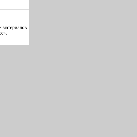
м материалов
сс».