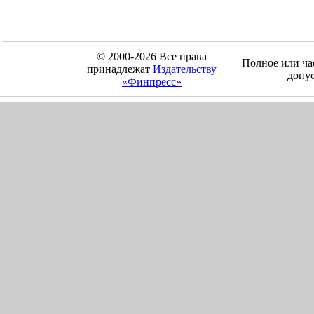
© 2000-2026 Все права
Полное или ча
принадлежат
Издательству
допус
«Финпресс»