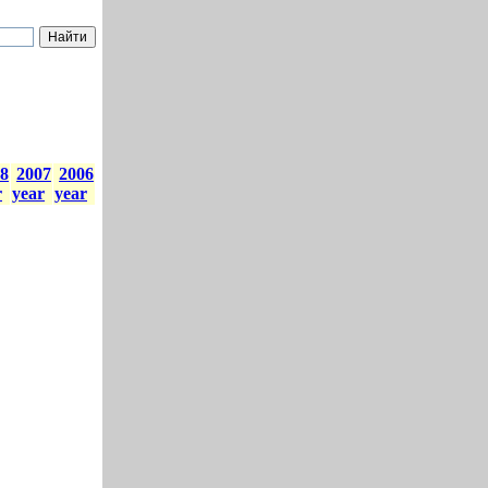
8
2007
2006
r
year
year